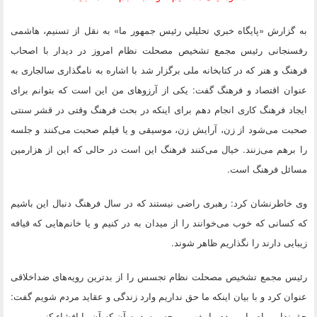
به گزارش «پايگاه خبري تحليلي رئيس جمهور ما» به نقل از تسنیم، هاشمی
رفسنجانی رئیس مجمع تشخیص مصحلت نظام امروز در دیدار با اصحاب
فرهنگ و هنر که در کتابخانه ملی برگزار شد با اشاره به نامگذاری سالجاری به
عنوان اقتصاد و فرهنگ گفت: یکی از آرزوهای من این است که بتوانم برای
ایجاد فرهنگ کاری انجام دهم برای اینکه در بحث فرهنگ وقتی در قشر سنتی
صحبت می‌شود از زن، آرایش زن، موسیقی و یا فیلم صحبت می‌کنند و جلسه
را برهم می‌زنند. خیال می‌کنند فرهنگ این است در حالی که این از هزارمین
مسائل فرهنگ است.
وی خاطرنشان کرد: رهبری راضی نیستند که در سال فرهنگ دنبال این باشیم
که کسانی که خوب می‌خوانند را از میدان به در کنیم و یا خانم‌هایی که قیافه
زیبایی دارند را نگذاریم ظاهر شوند.
رئیس مجمع تشخیص مصحلت نظام تجسس را از بدترین رویه‌های ضداخلاقی
عنوان کرد و با بیان اینکه ما حق نداریم وارد زندگی و عقاید مردم شویم گفت:
حق نداریم اصرار مردم را بفهمیم، چه برسد به آن که آن را افشاء کنیم.