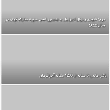
مهم: نابودی و زوال اسرائیل به تفسیرریاضی سوره مبارکه کهف در
سال 2022
باقي ماندن 5 نشانه از 1200 نشانه‌ آخرالزمان