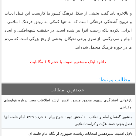
و بالاخره باید گفت بخشی از شکل فرهنگ کشور ما کاربست این قبیل ادبیات
و ترویج آشفتگی فرهنگی است که نه تنها کمکی به رونق فرهنگ اسلامی -
ایرانی نکرده بلکه زحمت‌ افزا نیز شده است. در حقیقت شبهه‌افکنی و ایجاد
ابهام و سردرگمی، از سوی برخی نخبگان، بخشی از رنج بزرگی است که مردم
ما در حوزه فرهنگ متحمل شده‌اند.
دانلود لینک مستقیم صوت با حجم 1.5 مگابایت
مطالب مرتبط:
جدیدترین
مطالب
بازخوانی افشاگری سپهبد محمود منصور افسر ارشد اطلاعات مصر درباره هواپیمای
اوکراینی
منشور گفتمان امام و انقلاب - 7 /بخش دوم : شرح پیام ۱۰ خرداد ۱۳۶۹ امام خامنه ای/
فصل پنجم: حفظ عزّت و کرامت انقلابی
دلایل اهمیت سیزدهمین انتخابات ریاست جمهوری از نگاه امام خامنه ای