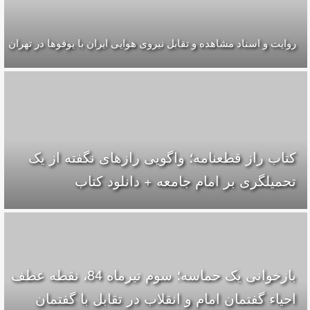
روایت و اسناد مشاهده و تقابل نیروی هوایی ایران با یوفوها در تهران
کتاب راز قطعنامه؛ واگویی رازهای نگفته از یک
تحمیلگری بر امام جامعه + دانلود کتاب
بازخوانی یک حماسه؛ سوم تیرماه 84، نقطه عطف
احیاء گفتمان امام و انقلاب در تقابل با گفتمان