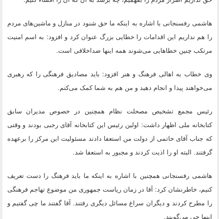
هاشمی رفسنجانی با اشاره به اینکه ما حق شنود در منازل و ماشین‌های مردم
را هم نداریم این اقدامات را خطایی بزرگ عنوان کرد و افزود: به اسم امنیت
مرتکب چنین خطاهایی می‌شوند همه اینها ضداخلاقی است.
وی خطاب به اهالی فرهنگ و هنر افزود: باید مصادیق فرهنگی را که رهبری
می‌خواهند پیدا و انجام دهید و من هم به شما کمک می‌کنم.
رئیس مجمع تشخیص مصحلت نظام همچنین در خصوص مدیران سابق
کتابخانه ملی اظهار داشت: اولین رئیس این کتابخانه آقای رجبی بودند و وقتی
که جناب آقای خاتمی از دولت من استعفا دادند مسئولیت این مرکز را برعهده
گرفتند. البته او را اذیت کردند و مجبور به استعفا شد.
هاشمی رفسنجانی همچنین با اشاره به اینکه ما باید فرهنگ را دست تعریف
کنیم، خاطرنشان کرد: آقا در زمان ریاست جمهوری من موضوع تهاجم فرهنگی
را مطرح کردند و دیگران سراغ مسائل دیگری رفتند. آقا گفتند ما چی گفتیم و
اینها چی می‌گویند.