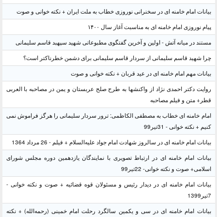
بیانات امام خامنه ای در سخنرانی نوروزی خطاب به ملت ایران + نکته خوانی و صوت
پیام نوروزی امام خامنه ای به مناسبت آغاز سال ۱۴۰۰
مستند در میانه آتش - اولین و آخرین گفتگوی مطبوعاتی شهید سپهبد قاسم سلیمانی
چرا شهید قاسم سلیمانی از سردار قاسم سلیمانی برای دشمن خطرناکتر است؟
بیانات مهم امام خامنه ای در عید قربان + نکته خوانی و صوت
روایت دکتر احمدی نژاد از واکنشها به طرح صلح عربستان و یمن در مصاحبه با العربی
قطر+ متن و فیلم مصاحبه
امام خامنه ای خطاب به مصطفی الکاظمی: ترور سردار سلیمانی را هرگز فراموش نمی
کنیم + نکته خوانی - 31تیر99
بیانات امام خامنه ای در سالروز شهادت امام جواد علیه‌السلام + فیلم - 26 مرداد 1364
بیانات امام خامنه ای در ارتباط تصویری با نمایندگان یازدهمین دوره مجلس شورای
اسلامی+ صوت و نکته خوانی- 22تیر99
بیانات امام خامنه ای در دیدار رئیس و مسئولان قوه قضائیه + صوت و نکته خوانی -
7تیر1399
بیانات امام خامنه ای در سی و یکمین سالگرد رحلت امام خمینی (رحمه‌الله) + نکته