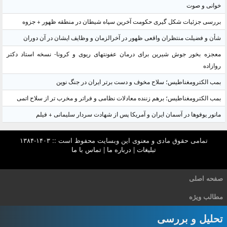
خوانی و صوت
بررسی جزئیات شکل گیری حکومت آخرین سپاه شیطان در منطقه ظهور + جزوه
شأن و فضیلت منتظران واقعی ظهور در آخرالزمان و وظایف ایشان در آن دوران
معجزه بخور جوش شیرین برای درمان عفونتهای ریوی و کرونا- نسخه استاد دکتر
روازاده
بمب الکترومغناطیس؛ سلاح مخوف و دست برتر ایران در جنگ نوین
بمب الکترومغناطیس؛ برهم زننده معادلات نظامی و فراتر و مخرب تر از سلاح اتمی
مانور یوفوها در آسمان ایران و آمریکا پس از شهادت سردار سلیمانی + فیلم
تمامی حقوق مادی و معنوی این وبسایت محفوظ است :: ۱۴۰۳-۱۳۸۴
تبلیغات
|
درباره ما
|
تماس با ما
صفحه اصلی
مطالب ویژه
تحلیل و بررسی