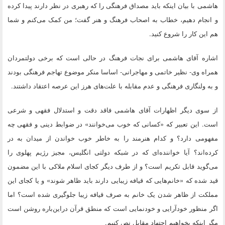
هاشمی با بیان اینکه باید مصداق فرهنگی را که رهبری در نظر دارند پیدا کرده
و انجام دهیم، خطاب به اصحاب فرهنگ و هنر گفت؛ من کمک می‌کنم و شما
هم این کار را شروع کنید.
اشاره آقای هاشمی برای نجات فرهنگ در حالی است که برخی دولتمردان
همراه وی- نظیر خاتمی و مهاجرانی- اساسا منکر موضوع تهاجم فرهنگی بودند
و به ولنگاری فرهنگی و عدم مقابله با علت‌های هرز این عرصه اعتقاد داشتند.
از سوی دیگر اظهارات آقای هاشمی فاقد دقت و استدلال فقهی و شرعی
است. این تعبیر که «کسانی که خوب می‌خوانند» در ضوابط دینی و فقهی چه
مفهومی دارد؟ و کدام هنرمند را به خاطر خوب خواندن از میدان به در
کرده‌اند؟ آیا خواننده‌ای که در شبکه دولتی انگلیس، مجیز رژیم پهلوی را
می‌گوید قابل تکریم است؟ و از طرف دیگر کجای اسلام ملاکی با این مضمون
قید شده که «خانم‌هایی که قیافه زیبایی دارند باید ظاهر شوند» و یا کجای این
مملکت از ظاهر شدن یک خانم به صرف قیافه زیبا جلوگیری شده است؟ اما
اگر منظور خودآرایی و خودنمایی است که منطق قرآن دراین‌باره روشن است
مگر اینکه بخواهیم اجتهاد مقابل نص کنیم.