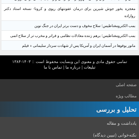
معجزه بخور جوش شیرین برای درمان عفونتهای ریوی و کرونا- نسخه استاد دکتر
روازاده
بمب الکترومغناطیس؛ سلاح مخوف و دست برتر ایران در جنگ نوین
بمب الکترومغناطیس؛ برهم زننده معادلات نظامی و فراتر و مخرب تر از سلاح اتمی
مانور یوفوها در آسمان ایران و آمریکا پس از شهادت سردار سلیمانی + فیلم
تمامی حقوق مادی و معنوی این وبسایت محفوظ است :: ۱۴۰۳-۱۳۸۴
تبلیغات
|
درباره ما
|
تماس با ما
صفحه اصلی
مطالب ویژه
تحلیل و بررسی
یادداشت و مقاله
نکته‌خوانی (تبیین دیدگاه)