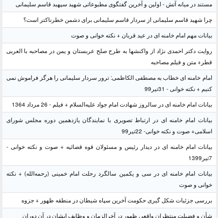
مستند در میانه آتش - اولین و آخرین گفتگوی مطبوعاتی شهید سپهبد قاسم سلیمانی
چرا شهید قاسم سلیمانی از سردار قاسم سلیمانی برای دشمن خطرناکتر است؟
بیانات مهم امام خامنه ای در عید قربان + نکته خوانی و صوت
روایت دکتر احمدی نژاد از واکنشها به طرح صلح عربستان و یمن در مصاحبه با العربی
قطر+ متن و فیلم مصاحبه
امام خامنه ای خطاب به مصطفی الکاظمی: ترور سردار سلیمانی را هرگز فراموش نمی
کنیم + نکته خوانی - 31تیر99
بیانات امام خامنه ای در سالروز شهادت امام جواد علیه‌السلام + فیلم - 26 مرداد 1364
بیانات امام خامنه ای در ارتباط تصویری با نمایندگان یازدهمین دوره مجلس شورای
اسلامی+ صوت و نکته خوانی- 22تیر99
بیانات امام خامنه ای در دیدار رئیس و مسئولان قوه قضائیه + صوت و نکته خوانی -
7تیر1399
بیانات امام خامنه ای در سی و یکمین سالگرد رحلت امام خمینی (رحمه‌الله) + نکته
خوانی و صوت
بررسی جزئیات شکل گیری حکومت آخرین سپاه شیطان در منطقه ظهور + جزوه
شأن و فضیلت منتظران واقعی ظهور در آخرالزمان و وظایف ایشان در آن دوران