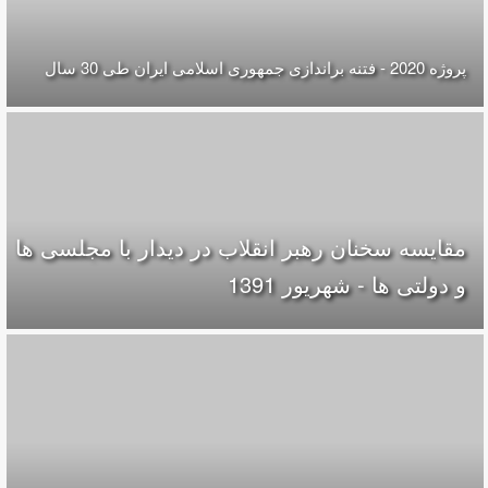
پروژه 2020 - فتنه براندازی جمهوری اسلامی ایران طی 30 سال
مقایسه سخنان رهبر انقلاب در دیدار با مجلسی ها
و دولتی ها - شهریور 1391