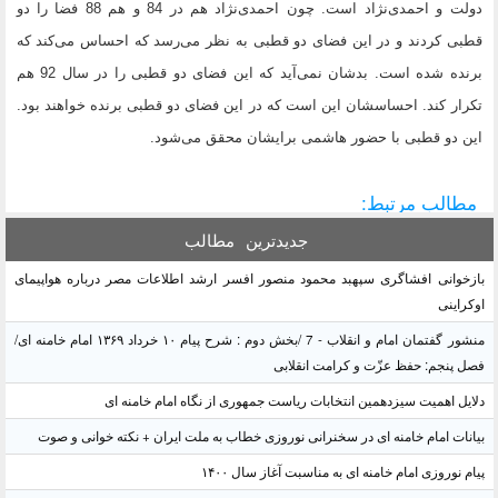
دولت و احمدی‌نژاد است. چون احمدی‌نژاد هم در 84 و هم 88 فضا را دو
قطبی کردند و در این فضای دو قطبی به نظر می‌رسد که احساس می‌کند که
برنده شده است. بدشان نمی‌آید که این فضای دو قطبی را در سال 92 هم
تکرار کند. احساسشان این است که در این فضای دو قطبی برنده خواهند بود.
این دو قطبی با حضور هاشمی برایشان محقق می‌شود.
مطالب مرتبط:
جدیدترین
مطالب
بازخوانی افشاگری سپهبد محمود منصور افسر ارشد اطلاعات مصر درباره هواپیمای
اوکراینی
منشور گفتمان امام و انقلاب - 7 /بخش دوم : شرح پیام ۱۰ خرداد ۱۳۶۹ امام خامنه ای/
فصل پنجم: حفظ عزّت و کرامت انقلابی
دلایل اهمیت سیزدهمین انتخابات ریاست جمهوری از نگاه امام خامنه ای
بیانات امام خامنه ای در سخنرانی نوروزی خطاب به ملت ایران + نکته خوانی و صوت
پیام نوروزی امام خامنه ای به مناسبت آغاز سال ۱۴۰۰