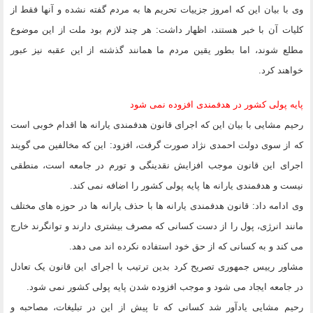
وی با بیان این که امروز جزییات تحریم ها به مردم گفته نشده و آنها فقط از
کلیات آن با خبر هستند، اظهار داشت: هر چند لازم بود ملت از این موضوع
مطلع شوند، اما بطور یقین مردم ما همانند گذشته از این عقبه نیز عبور
خواهند کرد.
پایه پولی کشور در هدفمندی افزوده نمی شود
رحیم مشایی با بیان این که اجرای قانون هدفمندی یارانه ها اقدام خوبی است
که از سوی دولت احمدی نژاد صورت گرفت، افزود: این که مخالفین می گویند
اجرای این قانون موجب افزایش نقدینگی و تورم در جامعه است، منطقی
نیست و هدفمندی یارانه ها پایه پولی کشور را اضافه نمی کند.
وی ادامه داد: قانون هدفمندی یارانه ها با حذف یارانه ها در حوزه های مختلف
مانند انرژی، پول را از دست کسانی که مصرف بیشتری دارند و توانگرند خارج
می کند و به کسانی که از حق خود استفاده نکرده اند می دهد.
مشاور رییس جمهوری تصریح کرد بدین ترتیب با اجرای این قانون یک تعادل
در جامعه ایجاد می شود و موجب افزوده شدن پایه پولی کشور نمی شود.
رحیم مشایی یادآور شد کسانی که تا پیش از این در تبلیغات، مصاحبه و