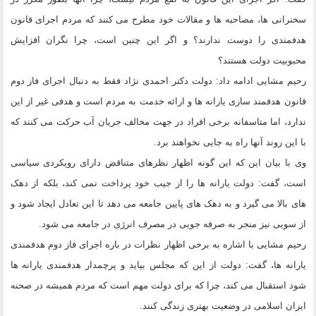
سخنرانی ها، مصاحبه ها و مقالات خود مطرح می کنند که مردم اجرای قانون
هدفمندی را دوست ندارند؟ و اگر این چنین است، چرا نگران افزایش
محبوبیت دولت هستند؟
رحیم مشایی ادامه داد: دولت دکتر احمدی نژاد فقط به دنبال اجرای فاز دوم
قانون هدفمند سازی یارانه ها و ارائه خدمت به مردم است و هدفی غیر از این
ندارد، اما متاسفانه برخی افراد در جهت مخالف جریان آب حرکت می کنند که
با این روند آنها راه به جایی نخواهند برد.
وی با بیان این که این گونه اظهار نظرهای متناقض دارای رویکردی سیاسی
است، گفت: دولت یارانه ها را از جیب خود پرداخت نمی کند، بلکه از دهک
های بالا می گیرد و به دهک های پایین جامعه می دهد تا این تعادل ایجاد شود و
از سویی نیز منجر به صرفه جویی در مصرف انرژی در جامعه می شود.
رحیم مشایی با اشاره به برخی اظهار نظرات در باره اجرای فاز دوم هدفمندی
یارانه ها، گفت: دولت از این که مجلس بیاید و پرچمدار هدفمندی یارانه ها
شود استقبال می کند، چرا که برای دولت مهم است که مردم همیشه در صحنه
ایران اسلامی در وضعیت بهتری زندگی کنند.