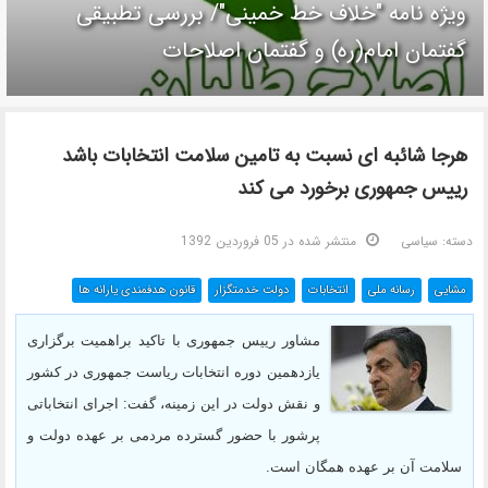
ویژه نامه "خلاف خط خمینی"/ بررسی تطبیقی
گفتمان امام(ره) و گفتمان اصلاحات
هرجا شائبه ای نسبت به تامین سلامت انتخابات باشد
رییس جمهوری برخورد می کند
دسته:
سیاسی
منتشر شده در 05 فروردين 1392
مشایی
رسانه ملی
انتخابات
دولت خدمتگزار
قانون هدفمندی یارانه ها
مشاور رییس جمهوری با تاکید براهمیت برگزاری
یازدهمین دوره انتخابات ریاست جمهوری در کشور
و نقش دولت در این زمینه، گفت: اجرای انتخاباتی
پرشور با حضور گسترده مردمی بر عهده دولت و
سلامت آن بر عهده همگان است.