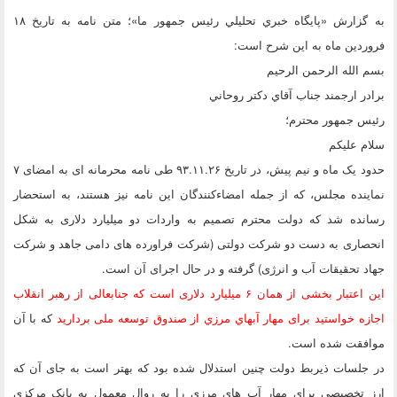
به گزارش «پايگاه خبري تحليلي رئيس جمهور ما»؛ متن نامه به تاریخ ۱۸
فروردین ماه به این شرح است:
بسم الله الرحمن الرحیم
برادر ارجمند جناب آقاي دكتر روحاني
رئيس جمهور محترم؛
سلام عليكم
حدود یک ماه و نیم پیش، در تاریخ ۹۳.۱۱.۲۶ طی نامه محرمانه ای به امضای ۷
نماینده مجلس، که از جمله امضاءکنندگان این نامه نیز هستند، به استحضار
رسانده شد که دولت محترم تصمیم به واردات دو میلیارد دلاری به شکل
انحصاری به دست دو شرکت دولتی (شرکت فراورده های دامی جاهد و شرکت
جهاد تحقیقات آب و انرژی) گرفته و در حال اجرای آن است.
این اعتبار بخشی از همان ۶ میلیارد دلاری است که جنابعالی از رهبر انقلاب
اجازه خواستید برای مهار آبهاي مرزي از صندوق توسعه ملی بردارید
که با آن
موافقت شده است.
در جلسات ذیربط دولت چنین استدلال شده بود که بهتر است به جای آن که
ارز تخصیصی برای مهار آب های مرزی را به روال معمول به بانک مرکزی