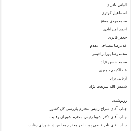
الیاس نادران
اسماعیل کوثری
محمدمهدی مفتح
احمد امیرآبادی
جعفر قادری
غلامرضا مصباحی مقدم
محمدرضا پورابراهیمی
محمد حسن نژاد
عبدالکریم جمیری
آریایی نژاد
شمس الله شریعت نژاد
رونوشت:
جناب آقای سراج رئیس محترم بازرسی کل کشور
جناب آقای دکتر شیوا رئیس محترم شورای رقابت
جناب آقای نادر قاضی پور ناظر محترم مجلس در شورای رقابت