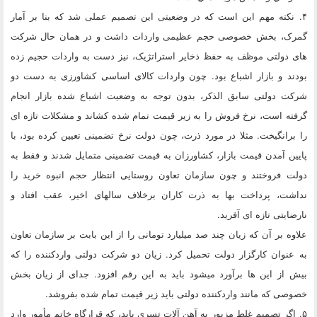
۴. نکته مهم این است که در وضعیتی این تصمیم عملی شد که بنا بر آمار
گمرک، بخش خصوصی حجم عظیمی واردات داشت و در همان حال شرکت
های دولتی موظف به حفظ ذخایر استراتژیک، نیز دست به واردات حجیم زده
بودند و بازار اشباع بود. چون واردات کالای اساسی کشاورزی به دست دو
شرکت دولتی سابق الذکر، بدون توجه به وضعیت اشباع شده بازار انجام
گرفته است، نرخ فروش را به زیر قیمت تمام شده کشاند و مشکلات تازه ای
را برانگیخت. مثلا در مورد ذرت، چون دولت نرخ تضمینی تعیین کرده بود، با
پایین آمدن قیمت بازار، کشاورزان به قیمت تضمینی متمایل شدند و فقط به
دولت فروختند و چون سازمان تعاون روستایی انتظار حجم انبوه خرید را
نداشت، پرداخت بها به ذرت کاران برخلاف سالهای اخیر، عقب افتاد و
نارضایتی تازه ای آفرید.
علاوه بر آن که زیان چند صد میلیارد تومانی را از این بابت بر سازمان تعاون
به عنوان کارگزار دولت تحمیل کرد. زیان دو شرکت دولتی واردکننده را که
بیش از این ها برآورد میشود باید به این رقم افزود. جدای از زیان بخش
خصوصی که مانند واردکننده دولتی باید زیر قیمت تمام شده بفروشد.
۵. اگر تصمیم غلط مزبور به آهن آلات تسری یابد، که قرارگاه خاتم مأمور وارد