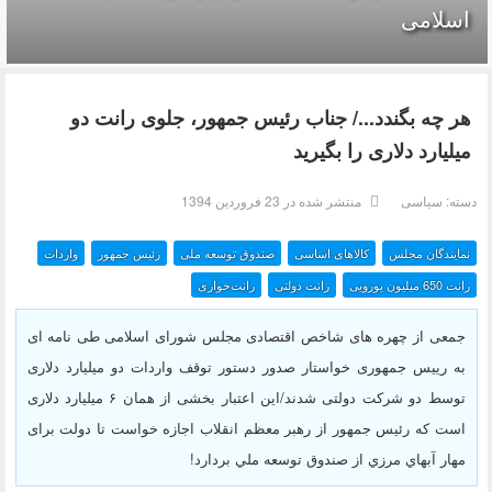
اسلامی
هر چه بگندد.../ جناب رئیس جمهور، جلوی رانت دو
میلیارد دلاری را بگیرید
دسته:
سیاسی
منتشر شده در 23 فروردين 1394
نمایندگان مجلس
کالاهای اساسی
صندوق توسعه ملی
رئيس جمهور
واردات
رانت 650 میلیون یورویی
رانت دولتی
رانت‌خواری
جمعی از چهره های شاخص اقتصادی مجلس شورای اسلامی طی نامه ای
به رییس جمهوری خواستار صدور دستور توقف واردات دو میلیارد دلاری
توسط دو شرکت دولتی شدند/این اعتبار بخشی از همان ۶ میلیارد دلاری
است که رئیس جمهور از رهبر معظم انقلاب اجازه خواست تا دولت برای
مهار آبهاي مرزي از صندوق توسعه ملي بردارد!