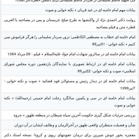
بیانات مهم امام خامنه ای در عید قربان + نکته خوانی و صوت
روایت دکتر احمدی نژاد از واکنشها به طرح صلح عربستان و یمن در مصاحبه با العربی
قطر+ متن و فیلم مصاحبه
امام خامنه ای خطاب به مصطفی الکاظمی: ترور سردار سلیمانی را هرگز فراموش نمی
کنیم + نکته خوانی - 31تیر99
بیانات امام خامنه ای در سالروز شهادت امام جواد علیه‌السلام + فیلم - 26 مرداد 1364
بیانات امام خامنه ای در ارتباط تصویری با نمایندگان یازدهمین دوره مجلس شورای
اسلامی+ صوت و نکته خوانی- 22تیر99
بیانات امام خامنه ای در دیدار رئیس و مسئولان قوه قضائیه + صوت و نکته خوانی -
7تیر1399
بیانات امام خامنه ای در سی و یکمین سالگرد رحلت امام خمینی (رحمه‌الله) + نکته
خوانی و صوت
بررسی جزئیات شکل گیری حکومت آخرین سپاه شیطان در منطقه ظهور + جزوه
شأن و فضیلت منتظران واقعی ظهور در آخرالزمان و وظایف ایشان در آن دوران
معجزه بخور جوش شیرین برای درمان عفونتهای ریوی و کرونا- نسخه استاد دکتر