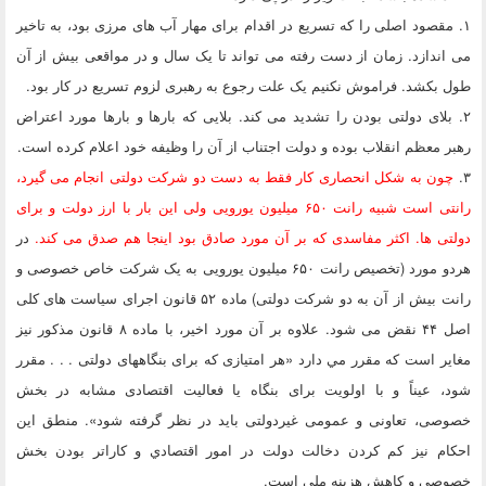
۱. مقصود اصلی را که تسریع در اقدام برای مهار آب های مرزی بود، به تاخیر
می اندازد. زمان از دست رفته می تواند تا یک سال و در مواقعی بیش از آن
طول بکشد. فراموش نکنیم یک علت رجوع به رهبری لزوم تسریع در کار بود.
۲. بلای دولتی بودن را تشدید می کند. بلایی که بارها و بارها مورد اعتراض
رهبر معظم انقلاب بوده و دولت اجتناب از آن را وظیفه خود اعلام کرده است.
۳.
چون به شکل انحصاری کار فقط به دست دو شرکت دولتی انجام می گیرد،
رانتی است شبیه رانت ۶۵۰ میلیون یورویی ولی این بار با ارز دولت و برای
دولتی ها. اکثر مفاسدی که بر آن مورد صادق بود اینجا هم صدق می کند.
در
هردو مورد (تخصیص رانت ۶۵۰ میلیون یورویی به یک شرکت خاص خصوصی و
رانت بیش از آن به دو شرکت دولتی) ماده ۵۲ قانون اجرای سیاست های کلی
اصل ۴۴ نقض می شود. علاوه بر آن مورد اخیر، با ماده ۸ قانون مذكور نيز
مغاير است كه مقرر مي دارد «هر امتیازی که برای بنگاههای دولتی . . . مقرر
‌شود، عیناً و با اولویت برای بنگاه یا فعالیت اقتصادی مشابه در بخش
خصوصی، تعاونی و عمومی ‌غیردولتی باید در نظر گرفته شود». منطق اين
احکام نيز كم كردن دخالت دولت در امور اقتصادي و كاراتر بودن بخش
خصوصي و كاهش هزينه ملي است.