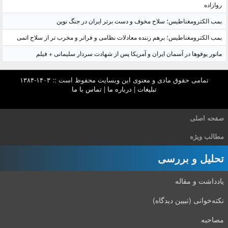
روازاده
بمب الکترومغناطیس؛ سلاح مخوف و دست برتر ایران در جنگ نوین
بمب الکترومغناطیس؛ برهم زننده معادلات نظامی و فراتر و مخرب تر از سلاح اتمی
مانور یوفوها در آسمان ایران و آمریکا پس از شهادت سردار سلیمانی + فیلم
تمامی حقوق مادی و معنوی این وبسایت محفوظ است :: ۱۴۰۳-۱۳۸۴
تبلیغات
|
درباره ما
|
تماس با ما
صفحه اصلی
مطالب ویژه
تحلیل و بررسی
یادداشت و مقاله
نکته‌خوانی (تبیین دیدگاه)
مصاحبه