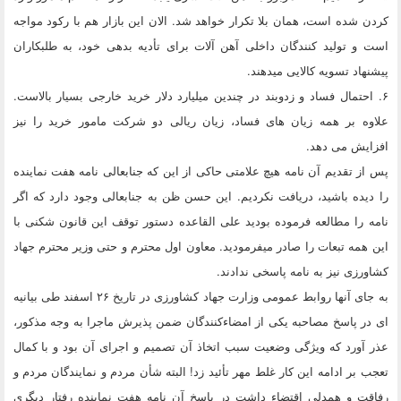
کردن شده است، همان بلا تکرار خواهد شد. الان این بازار هم با رکود مواجه
است و تولید کنندگان داخلی آهن آلات برای تأدیه بدهی خود، به طلبکاران
پیشنهاد تسویه کالایی میدهند.
۶. احتمال فساد و زدوبند در چندین میلیارد دلار خرید خارجی بسیار بالاست.
علاوه بر همه زیان های فساد، زیان ریالی دو شرکت مامور خرید را نیز
افزایش می دهد.
پس از تقدیم آن نامه هیچ علامتی حاکی از این که جنابعالی نامه هفت نماینده
را دیده باشید، دریافت نکردیم. این حسن ظن به جنابعالی وجود دارد که اگر
نامه را مطالعه فرموده بودید علی القاعده دستور توقف این قانون شکنی با
این همه تبعات را صادر میفرمودید. معاون اول محترم و حتی وزیر محترم جهاد
کشاورزی نیز به نامه پاسخی ندادند.
به جای آنها روابط عمومی وزارت جهاد کشاورزی در تاریخ ۲۶ اسفند طی بیانیه
ای در پاسخ مصاحبه یکی از امضاءکنندگان ضمن پذیرش ماجرا به وجه مذکور،
عذر آورد که ویژگی وضعیت سبب اتخاذ آن تصمیم و اجرای آن بود و با کمال
تعجب بر ادامه این کار غلط مهر تأئید زد! البته شأن مردم و نمایندگان مردم و
رفاقت و همدلی اقتضاء داشت در پاسخ آن نامه هفت نماینده رفتار دیگری