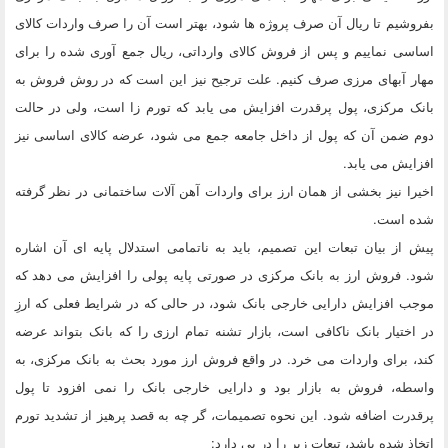
بفروشیم تا ریال آن صرف پروژه ها شود، بهتر است آن را صرف واردات کالای
اساسی نماییم و پس از فروش کالای وارداتی، ریال جمع آوری شده را برای
مهار آبهای مرزی صرف کنیم. علت ترجیح نیز این است که در روش فروش به
بانک مرکزی، پول پرقدرت افزایش می یابد که تورم زا است، ولی در حالت
دوم ضمن آن که پول از داخل جامعه جمع می شود، عرضه کالای اساسی نیز
افزایش می یابد.
اخیرا نیز بخشی از همان ارز برای واردات آهن آلات ساختمانی در نظر گرفته
شده است.
پیش از بیان تبعات این تصمیم، باید به ناتمامی استدلال پایه ای آن اشاره
شود. فروش ارز به بانک مرکزی در صورتی پایه پولی را افزایش می دهد که
موجب افزایش دارایی خارجی بانک شود، در حالی که در شرایط فعلی که ارزِ
در اختیار بانک ناکافی است، بازار تشنه تمام ارزی را که بانک بتواند عرضه
کند، برای واردات می خرد. در واقع فروش ارز مورد بحث به بانک مرکزی، به
واسطه، فروش به بازار بود و دارایی خارجی بانک را نمی افزود تا پول
پرقدرت اضافه شود. این نحوه تصمیمات، گر چه به قصد پرهیز از تشدید تورم
اتخاذ شده باشد، تبعات زیر را در پی دارد: