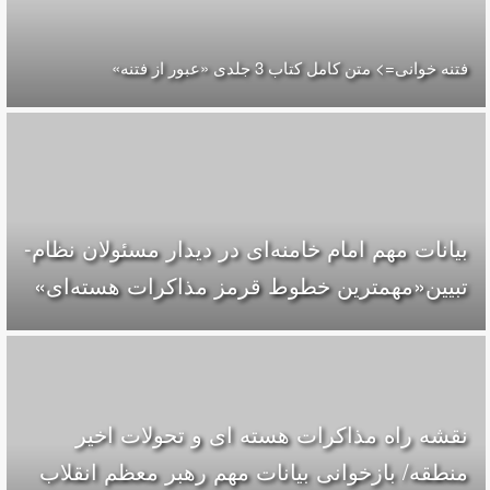
فتنه خوانی=> متن کامل کتاب 3 جلدی «عبور از فتنه»
بیانات مهم امام خامنه‌ای در دیدار مسئولان نظام-
تبیین«مهمترین خطوط قرمز مذاکرات هسته‌ای»
نقشه راه مذاکرات هسته ای و تحولات اخیر
منطقه/ بازخوانی بیانات مهم رهبر معظم انقلاب