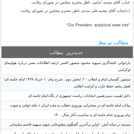
جناب آقای محمد امامی ناظر محترم مجلس در شورای رقابت
(
+
)جناب آقای محمدعلی مددی ناظر محترم مجلس در شورای رقابت
"Our President, analytical news site"
مطالب مرتبط:
جدیدترین
مطالب
بازخوانی افشاگری سپهبد محمود منصور افسر ارشد اطلاعات مصر درباره هواپیمای
اوکراینی
منشور گفتمان امام و انقلاب - 7 /بخش دوم : شرح پیام ۱۰ خرداد ۱۳۶۹ امام خامنه ای/
فصل پنجم: حفظ عزّت و کرامت انقلابی
دلایل اهمیت سیزدهمین انتخابات ریاست جمهوری از نگاه امام خامنه ای
بیانات امام خامنه ای در سخنرانی نوروزی خطاب به ملت ایران + نکته خوانی و صوت
پیام نوروزی امام خامنه ای به مناسبت آغاز سال ۱۴۰۰
مستند در میانه آتش - اولین و آخرین گفتگوی مطبوعاتی شهید سپهبد قاسم سلیمانی
چرا شهید قاسم سلیمانی از سردار قاسم سلیمانی برای دشمن خطرناکتر است؟