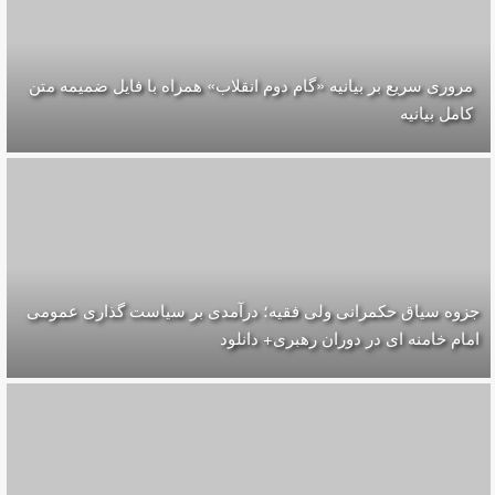
مروری سریع بر بیانیه «گام دوم انقلاب» همراه با فایل ضمیمه متن
کامل بیانیه
جزوه سیاق حکمرانی ولی فقیه؛ درآمدی بر سیاست گذاری عمومی
امام خامنه ای در دوران رهبری+ دانلود