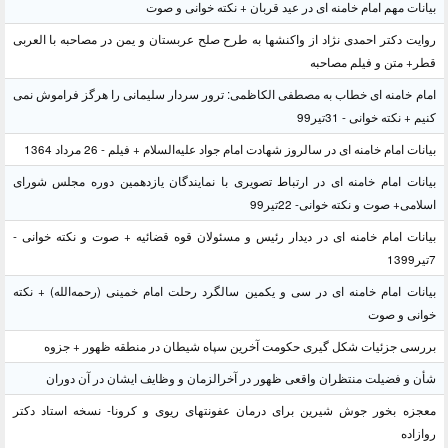
بیانات مهم امام خامنه ای در عید قربان + نکته خوانی و صوت
روایت دکتر احمدی نژاد از واکنشها به طرح صلح عربستان و یمن در مصاحبه با العربی
قطر+ متن و فیلم مصاحبه
امام خامنه ای خطاب به مصطفی الکاظمی: ترور سردار سلیمانی را هرگز فراموش نمی
کنیم + نکته خوانی - 31تیر99
بیانات امام خامنه ای در سالروز شهادت امام جواد علیه‌السلام + فیلم - 26 مرداد 1364
بیانات امام خامنه ای در ارتباط تصویری با نمایندگان یازدهمین دوره مجلس شورای
اسلامی+ صوت و نکته خوانی- 22تیر99
بیانات امام خامنه ای در دیدار رئیس و مسئولان قوه قضائیه + صوت و نکته خوانی -
7تیر1399
بیانات امام خامنه ای در سی و یکمین سالگرد رحلت امام خمینی (رحمه‌الله) + نکته
خوانی و صوت
بررسی جزئیات شکل گیری حکومت آخرین سپاه شیطان در منطقه ظهور + جزوه
شأن و فضیلت منتظران واقعی ظهور در آخرالزمان و وظایف ایشان در آن دوران
معجزه بخور جوش شیرین برای درمان عفونتهای ریوی و کرونا- نسخه استاد دکتر
روازاده