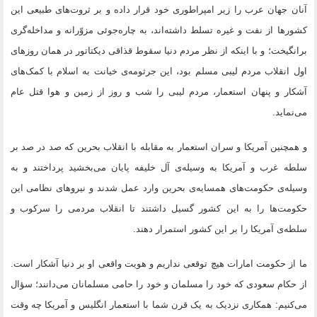
آنان جهان عرب را زیر امپراطوری خود قرار داده و بر ثروت‌های طبیعی این
کشورها از نفت و غیره تسلط داشته‌اند، به چاره‌جوئی مزوّرانه و مداخله‌گری
برانگیخت؛ و با اینکه از نظر مردم دنیا سقوط قذاقی دیکتاتور در همان روزهای
اول انقلاب مردم لیبی مسلم بود، این جرثومه‌ی خیانت به اسلام با کمک‌های
آشکار و پنهان استعمار، مردم لیبی را شب و روز از زمین و هوا قتل عام
می‌نماید.
و همچنین آمریکا و سران استعمار به مقابله با انقلاب بحرین که صد در صد بر
سلطه غرب و آمریکا به وسیله‌ی آل خلیفه پایان می‌بخشید پرداختند و به
وسیله‌ی حکومت‌های همسایه‌ی بحرین وارد عمل شدند و نیروهای نظامی این
حکومت‌ها را به این کشور گسیل داشتند تا انقلاب مردمی را سرکوب و
سلطه‌ی آمریکا را بر این کشور استمرار دهند.
ما از حکومت امارات هیچ توقعی نداریم و هویت واقعی او بر دنیا آشکار است.
از حکام سعودی که خود را مسلمان و خود را حامی مسلمانان می‌دانند؛ سؤال
می‌کنیم: همکاری‌ نزدیک به یک قرن شما با استعمار انگلیس و آمریکا چه وقت