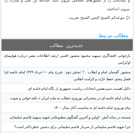
و بیگانگان را از کشورهای اسلامی بیرون کنند. چنانکه بن علی و مبارک را
بیرون انداختند
انّ موعدکم الصبح الیس الصبح بقریب.
مطالب مرتبط:
جدیدترین
مطالب
بازخوانی افشاگری سپهبد محمود منصور افسر ارشد اطلاعات مصر درباره هواپیمای
اوکراینی
منشور گفتمان امام و انقلاب - 7 /بخش دوم : شرح پیام ۱۰ خرداد ۱۳۶۹ امام خامنه ای/
فصل پنجم: حفظ عزّت و کرامت انقلابی
دلایل اهمیت سیزدهمین انتخابات ریاست جمهوری از نگاه امام خامنه ای
بیانات امام خامنه ای در سخنرانی نوروزی خطاب به ملت ایران + نکته خوانی و صوت
پیام نوروزی امام خامنه ای به مناسبت آغاز سال ۱۴۰۰
مستند در میانه آتش - اولین و آخرین گفتگوی مطبوعاتی شهید سپهبد قاسم سلیمانی
چرا شهید قاسم سلیمانی از سردار قاسم سلیمانی برای دشمن خطرناکتر است؟