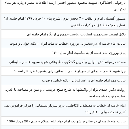
بازخوانی افشاگری سپهبد محمود منصور افسر ارشد اطلاعات مصر درباره هواپیمای
اوکراینی
منشور گفتمان امام و انقلاب - 7 /بخش دوم : شرح پیام ۱۰ خرداد ۱۳۶۹ امام خامنه ای/
فصل پنجم: حفظ عزّت و کرامت انقلابی
دلایل اهمیت سیزدهمین انتخابات ریاست جمهوری از نگاه امام خامنه ای
بیانات امام خامنه ای در سخنرانی نوروزی خطاب به ملت ایران + نکته خوانی و صوت
پیام نوروزی امام خامنه ای به مناسبت آغاز سال ۱۴۰۰
مستند در میانه آتش - اولین و آخرین گفتگوی مطبوعاتی شهید سپهبد قاسم سلیمانی
چرا شهید قاسم سلیمانی از سردار قاسم سلیمانی برای دشمن خطرناکتر است؟
بیانات مهم امام خامنه ای در عید قربان + نکته خوانی و صوت
روایت دکتر احمدی نژاد از واکنشها به طرح صلح عربستان و یمن در مصاحبه با العربی
قطر+ متن و فیلم مصاحبه
امام خامنه ای خطاب به مصطفی الکاظمی: ترور سردار سلیمانی را هرگز فراموش نمی
کنیم + نکته خوانی - 31تیر99
بیانات امام خامنه ای در سالروز شهادت امام جواد علیه‌السلام + فیلم - 26 مرداد 1364