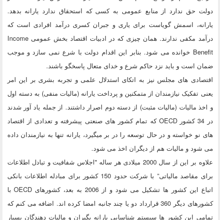
دولت حق ندارد از منابع عمومی به کسی که استحقاق ندارد یارانه بدهد.
یارانه، اسمش گویاست برای یاری و جبران کسری درآمد افرادی است که
درآمد مکفی ندارند. همان چیزی که در ادبیات اقتصاد بخش عمومی Income
Benefit خوانده می شود. بنابر این اقدام دولت با شرع نمی سازد و موجب
ضمان است و باید نزد حاکم شرع و خدای متعال پاسخگو باشند.
اقتصادی های مجلس نیز به اتکای استدلال علمی و تجربه بشری بر این امر
یعنی تفکیک نیازمندان از متمکنین و پرداخت یارانه (مالیات منفی) به دسته اول
و اخذ مالیات (مالیات مثبت) از دسته دوم اصرار داشتند. از جمله یاد آور شدند
در 34 کشور OECD که تمام کشور های صنعتی پیشرفته و تعدادی از اقتصاد
های نو خواسته و در حال توسعه را در بر میگیرد، یارانه تنها به نیازمندان داده
می شود و مالیات هم از دیگران اخذ می شود.
علاوه بر این از سال 2000 میلادی هر ساله "اجلاس شفافیت و تبادل اطلاعات
برای مقاصد مالیاتی” با شرکت حدود 150 کشور برای مبادله اطلاعات بانکی
اتباع این کشور ها تشکیل می شود و از 2006 به بعد، کشورهای OECD با
کشورهای دیگر 360 قرارداد دو یا چند جانبه امضا کرده اند. اضافه می کنم که
تمامی این کشور ها سیستم شناسایی یارانه بگیران و مالیات دهندگان بسیار