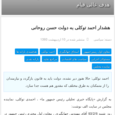
هدف عالی قیام
هشدار احمد توکلی به دولت حسن روحانی
دسته:
سیاسی
منتشر شده در 10 ارديبهشت 1393
معاون اول رییس‌جمهور
اسحاق جهانگیری
احمد توکلی
هدفمندی یارانه ها
مسئولان اجرایی
سیاست های اقتصادی
مراجع تقليد
یارانه نقدی
نماینده مجلس
احمد توکلی: حالا هنوز دیر نشده، دولت باید به قانون بازگردد و نیازمندان
را از متمکنان به طرق مختلف که مقدور هم هست جدا سازد.
به گزارش «پايگاه خبري تحليلي رئيس جمهور ما» ، احمدی توکلی، نماینده
مجلس در سایت الف نوشت:
روز شنبه 93/2/6 آقای مهندس جهانگیری ، معاون اول محترم رئیس جمهور در