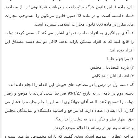
الف ماده 1 این قانون هرگونه "پرداخت و دریافت غیرقانونی" را از مصادیق
فساد دانسته است. و در ماده 13 همین قانون مرتکبین را مستوجب مجازات
های مقرر در ماده 666 قانون مجازات اسلامی شمرده است.
۲- آقای جهانگیری به افراد صاحب نفوذی اشاره می کند که سعی کردند دولت
را قانع کنند که به افراد متمکن یارانه ندهد. لااقل دو سه دسته مصداق این
افراد بوده اند:
۱) مراجع و علما
۲) یازده اقتصاددان مجلس
۳) اقتصاددانان دانشگاهی
که دسته اول در درس یا در مصاحبه های خویش این اقدام را انجام داده اند.
دسته دوم در نامه ای به تاریخ 93/1/27 صراحتا سعی کردند تا موضع و رفتار
دولت را تصحیح کنند. البته آقای جهانگیری اسم این انجام وظیفه را فشار می
گذارد. آیا ایشان اعتقاد دارند که مراجع و اساتید دانشگاه و نمایندگان مجلس
حق اظهار نظر و تذکر دادن به دولت را ندارند؟
و دسته سوم نیز در رسانه ها اعلام موضع کردند.
مراجع عظام از موضع اسلام سخن گفتند که یارانه مخصوص نیازمند است و