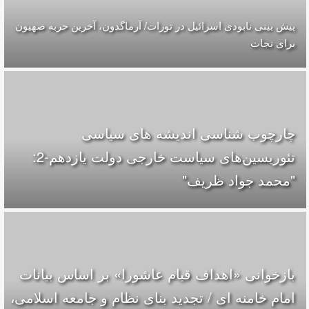
پیش بینی نابودی اسرائیل در تورات/ آرماگدون، آخرین حربه صهیون
برای نجات
چارچوب شناسی اندیشه های سیاسی
تئوریسین‌های سیاست خارجی دولت یازدهم-2:
"محمد جواد ظریف"
بازخوانی «اهداف قیام عاشورا» بر اساس بیانات
امام خامنه ای / تجدید بنای نظام و جامعه اسلامی،