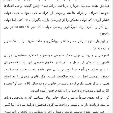
همایش هفته سلامت، درباره پرداخت یارانه نقدی چنین گفت: برخی انتقادها
متوجه انصراف از یارانه ها شد و برخی از افراد صاحب نفوذ به هئیت دولت
فشار آوردند که دولت متمکن را از فهرست یارانه بگیران حذف کند. اما دولت
این کار را نکرد(ایرنا، خبرگذاری رسمی دولت، کد خبر 81138099 در روز
93/2/6)
در این باره توجه برادر محترم آقای جهانگیری و ملت شریف را به نکات زیر
جلب میکنم:
۱-مهمترین و روشن ترین ملاک سنجش مواضع و عملکرد مسئولان اجرایی
قانون است. یکی از اصول مسلم دانش حقوق عمومی این است که مجریان
اختیاری ندارند جز آنچه در قانون برایشان مقرر شده است. به عبارت دیگر در
حقوق عمومی اصل بر عدم صلاحیت است، مگر قانون مجری را به انجام
فعلی یا ترک فعلی ملزم کرده باشد. در قانون بودجه سال 93 در بند "و" تبصره
21 پیرامون موضوع پرداخت یارانه نقدی چنین آمده است:
"و – یارانه نقدی صرفاً به سرپرستان خانوار‌های متقاضی که به تشخیص دولت
نیازمند دریافت یارانه باشند، پرداخت می‌گردد (مجموع درآمد سالانه آنها کمتر
از رقم تعیین شده توسط دولت باشد) و افراد متقاضی دریافت یارانه نقدی