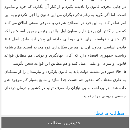
در جایی مجری، قانون را نادیده بگیرد و از کنار آن بگذرد، که جرم و مذموم
است. اما اگر بگوید به رغم تذکر دیگران من این قانون را اجرا نکردم و به این
امر تفاخر کند، به این فرد در اصطلاح شرعی و حقوقی صفتی اطلاق می کنند
که من از گفتن آن پرهیز دارم. معاون اول، بالقوه رئیس جمهور است؛ چرا که
اگر خدای ناخواسته برای آقای روحانی حادثه ای پیش آید، طبق اصل 131
قانون اساسی، معاون اول در معرض سکانداری قوه مجریه است. مقام شامخ
ریاست جمهوری اقتضاء دارد که آقای جهانگیری و دولت، هم مطابق قواعد
قانونی و شرعی و علمی عمل کنند و هم مطابق این قواعد سخن بگویند.
۵- حالا هنوز دیر نشده، دولت باید به قانون بازگردد و نیازمندان را از متمکنان
به طرق مختلف که مقدور هم هست جدا سازد و منابع بسیار کم موجود هدر
داده شده در پرداخت به بی نیازان را، صرف تولید در کشور و درمان دردهای
جسمی و روحی مردم نماید.
مطالب مرتبط:
جدیدترین
مطالب