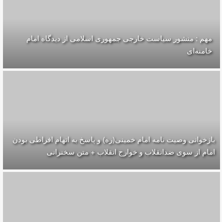
مهم : منشور سیاست خارجی جمهوری اسلامی از دیدگاه امام
خامنه‌ای
بازخوانی وصیت نامه امام خمینی(ره) و پاسخ به اتهام افراطی بودن
امام از سوی ضدانقلاب و خوارج انقلاب + متن سخنرانی