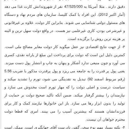
دقیق دارند . مثلا آمریکا به 47/525/000 نفر از شهروندانش کارت غذا می دهد
(آمار اکتبر 2012). این افراد با کمک کلیسا، سازمان های مردم نهاد و دستگاه
های مسئول دولتی شناسایی می شوند. بنابراین کار دولت، علاوه بر غیرقانونی
و غیرشرعی بودن، کاری غیرعلمی نیز هست. در واقع دولت سهل ترین و البته
پر هزینه ترین روش را برگزیده است.
۳- از جهت نتایج اقتصادی نیز عقل میگوید کار دولت مغایر مصالح ملی است.
کمترین دلیل این است که دولت برای پرداخت این مبلغ از یارانه نقدی، کسری
می آورد و چون منبعی ندارد آشکار و پنهان به چاپ و انتشار پول دست میزند.
یعنی پول پر قدرت را به جامعه می ریزد و پول پرقدرت مذکور با ضریب 5.56
(رقم مربوط اسفند 92) تبدیل به نقدینگی می شود، تورم را تشدید میکند و
سیاست درست و اصلی دولت را که مهار تورم است مخدوش می سازد و
نیازمندان را بیشتر گرفتار میکند. ضمن آنکه تاکید صحیح دولت بر حمایت از
تولید را بدون ابزار رها می سازد. باز این خانوارها نیازمند کمک و کار برای
فرزندانشان هستند که بیشترین آسیب را می بینند. امری که قطعا دولت
محترم خواهان آن نیست.
۴- نکته بسیار مهم نوع سخن گفتن نادرست آقای جهانگیری است. ممکن است