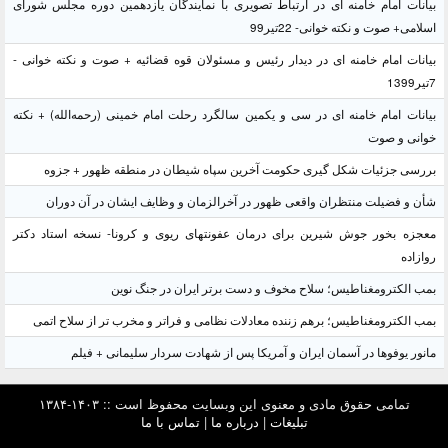
بیانات امام خامنه ای در ارتباط تصویری با نمایندگان یازدهمین دوره مجلس شورای
اسلامی+ صوت و نکته خوانی- 22تیر99
بیانات امام خامنه ای در دیدار رئیس و مسئولان قوه قضائیه + صوت و نکته خوانی -
7تیر1399
بیانات امام خامنه ای در سی و یکمین سالگرد رحلت امام خمینی (رحمه‌الله) + نکته
خوانی و صوت
بررسی جزئیات شکل گیری حکومت آخرین سپاه شیطان در منطقه ظهور + جزوه
شأن و فضیلت منتظران واقعی ظهور در آخرالزمان و وظایف ایشان در آن دوران
معجزه بخور جوش شیرین برای درمان عفونتهای ریوی و کرونا- نسخه استاد دکتر
روازاده
بمب الکترومغناطیس؛ سلاح مخوف و دست برتر ایران در جنگ نوین
بمب الکترومغناطیس؛ برهم زننده معادلات نظامی و فراتر و مخرب تر از سلاح اتمی
مانور یوفوها در آسمان ایران و آمریکا پس از شهادت سردار سلیمانی + فیلم
تمامی حقوق مادی و معنوی این وبسایت محفوظ است :: ۱۴۰۳-۱۳۸۴
تبلیغات
|
درباره ما
|
تماس با ما