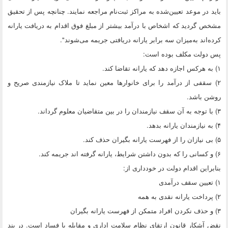
باید در موعد تعیین‌شده به مراکز ثبت‌نام مراجعه نمایند. چنانچه پس از تحقیق
مشخص گردید که اشخاص با درآمد بیشتر از مبلغ فوق اقدام به دریافت یارانه
کرده‌اند به‌میزان سه برابر یارانه دریافتی جریمه می‌شوند".
پس دولت مکلف بوده است:
۱) به هرکس اجازه دهد که یارانه تقاضا کند.
۲) سقفی از درآمد را برای خانوارها معین نماید تا ملاک نیازمندی صریح و
روشن باشد.
۳) با توجه به آن سقف نیازمندان را در بین متقاضیان معلوم گرداند.
۴) به نیازمندان یارانه بدهد.
۵) بی نیازان را از فهرست یارانه بگیران حذف کند.
۶) و کسانی را که بدون داشتن شرایط، یارانه گرفته اند جریمه کند.
بنابراین اقدام دولت در خودداری از:
۱) تعیین سقف درآمدی
۲) پرداخت یارانه نقدی به همه
۳) و حذف نکردن افراد متمکن از فهرست یارانه بگیران
نقض آشکار قانون ارتقای نظام سلامت اداری و مقابله با فساد است. در بند