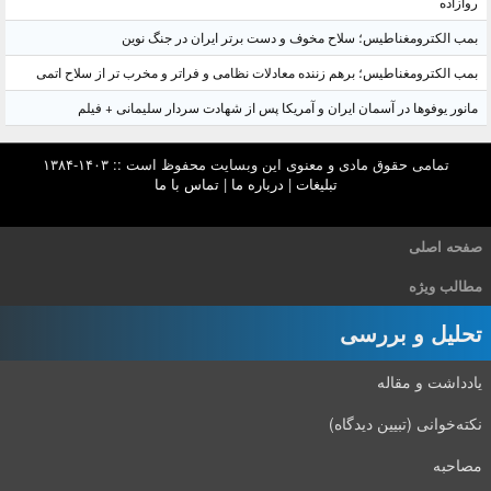
روازاده
بمب الکترومغناطیس؛ سلاح مخوف و دست برتر ایران در جنگ نوین
بمب الکترومغناطیس؛ برهم زننده معادلات نظامی و فراتر و مخرب تر از سلاح اتمی
مانور یوفوها در آسمان ایران و آمریکا پس از شهادت سردار سلیمانی + فیلم
تمامی حقوق مادی و معنوی این وبسایت محفوظ است :: ۱۴۰۳-۱۳۸۴
تبلیغات
|
درباره ما
|
تماس با ما
صفحه اصلی
مطالب ویژه
تحلیل و بررسی
یادداشت و مقاله
نکته‌خوانی (تبیین دیدگاه)
مصاحبه