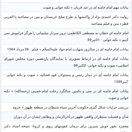
بیانات مهم امام خامنه ای در عید قربان + نکته خوانی و صوت
روایت دکتر احمدی نژاد از واکنشها به طرح صلح عربستان و یمن در مصاحبه با العربی
قطر+ متن و فیلم مصاحبه
امام خامنه ای خطاب به مصطفی الکاظمی: ترور سردار سلیمانی را هرگز فراموش نمی
کنیم + نکته خوانی - 31تیر99
بیانات امام خامنه ای در سالروز شهادت امام جواد علیه‌السلام + فیلم - 26 مرداد 1364
بیانات امام خامنه ای در ارتباط تصویری با نمایندگان یازدهمین دوره مجلس شورای
اسلامی+ صوت و نکته خوانی- 22تیر99
بیانات امام خامنه ای در دیدار رئیس و مسئولان قوه قضائیه + صوت و نکته خوانی -
7تیر1399
بیانات امام خامنه ای در سی و یکمین سالگرد رحلت امام خمینی (رحمه‌الله) + نکته
خوانی و صوت
بررسی جزئیات شکل گیری حکومت آخرین سپاه شیطان در منطقه ظهور + جزوه
شأن و فضیلت منتظران واقعی ظهور در آخرالزمان و وظایف ایشان در آن دوران
معجزه بخور جوش شیرین برای درمان عفونتهای ریوی و کرونا- نسخه استاد دکتر