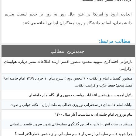
اتحادیه اروپا و آمریکا در عین حال روز به روز بر حجم لیست تحریم
دانشمندان، اساتید دانشگاه و روزنامه‌نگاران ایرانی اضافه می کنند.
مطالب مرتبط:
جدیدترین
مطالب
بازخوانی افشاگری سپهبد محمود منصور افسر ارشد اطلاعات مصر درباره هواپیمای
اوکراینی
منشور گفتمان امام و انقلاب - 7 /بخش دوم : شرح پیام ۱۰ خرداد ۱۳۶۹ امام خامنه ای/
فصل پنجم: حفظ عزّت و کرامت انقلابی
دلایل اهمیت سیزدهمین انتخابات ریاست جمهوری از نگاه امام خامنه ای
بیانات امام خامنه ای در سخنرانی نوروزی خطاب به ملت ایران + نکته خوانی و صوت
پیام نوروزی امام خامنه ای به مناسبت آغاز سال ۱۴۰۰
مستند در میانه آتش - اولین و آخرین گفتگوی مطبوعاتی شهید سپهبد قاسم سلیمانی
چرا شهید قاسم سلیمانی از سردار قاسم سلیمانی برای دشمن خطرناکتر است؟