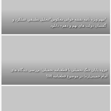
"مهم:ویژه نامه نقشه خوانی معکوس"/تحلیل تطبیقیِ عملکرد و
گفتمان دولت های نهم و دهم+ دانلود
جزوه پایان جنگ تحمیلی با قطعنامه تحمیلی؛ بررسی دیدگاه های
امام خمینی(ره) در موضوع قطعنامه 598