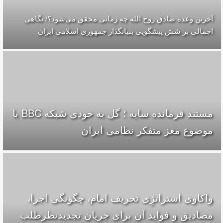
آخرین وعده صادق روح الله چه زمانی محقق می‌شود؟/ نگاهی
اجمالی بر شش پیشگویی بنیانگذار جمهوری اسلامی ایران
مستند فرمانده سایه ؛ گل به خودی شبکه BBC با
موضوع مغز متفکر نظامی ایران
واکاوی استراتژِی تحریف امام، چگونگی اجرا،
مصادیق و فواید آن برای جریان تجدیدنظرطلب