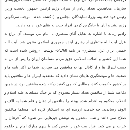
سازمان مجاهدين، تعداد زيادي از سران رژيم (رئيس جمهور، نخست وزير،
رئيس قوه قضاييه، وزرا، نمايندگان مجلس و...) كشته شدند- موجب سرنگوني
رژيم نشد و آنان با جايگزين كردن افراد جديد به بقاي خود ادامه دادند.
راديو زمانه با اشاره به تقابل آقاي منتظري با امام مي نويسد: آن نزاع به
عزل آيت الله منتظري از رهبري آينده جمهوري اسلامي منتهي شد. آيت الله
خميني براي عزل منتظري- در نامه 6/1/68- نوشت: «روشن شده است كه
شما اين كشور و انقلاب اسلامي عزيز مردم مسلمان ايران را پس از من به
دست ليبرال ها و از كانال آنها به منافقين مي سپاريد، شما در اكثر نامه ها و
صحبت ها و موضعگيري هايتان نشان داديد كه معتقديد ليبرال ها و منافقين بايد
بر كشور حكومت كنند، مطالبي كه مي گفتيد ديكته شده منافقين بود، در همين
دفاعيه شما از منافقين تعداد بسيار معدودي كه در جنگ مسلحانه عليه اسلام و
انقلاب محكوم به اعدام شده بودند را منافقين از دهان و قلم شما به آلاف و
الوف رساندند، چه خدمت ارزنده اي به استكبار كرده ايد، مسلما منافقين
صلاح نمي دانند و شما مشغول به نوشتن چيزهايي مي شويد كه آخرتتان را
خراب تر مي كند، افراد بيت خود را عوض كنيد تا سهم مبارك امام بر حلقوم