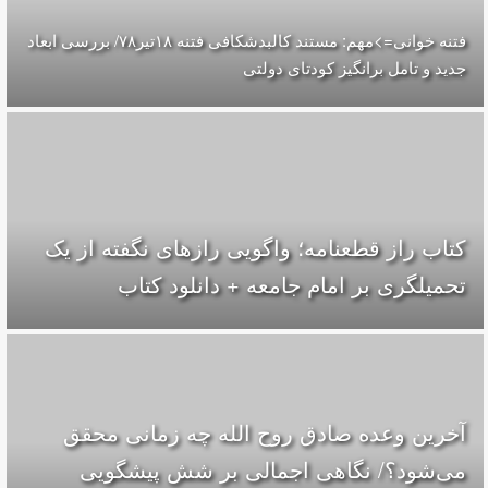
فتنه خوانی=>مهم: مستند کالبدشکافی فتنه ۱۸تير۷۸/ بررسی ابعاد
جدید و تامل برانگیز کودتای دولتی
کتاب راز قطعنامه؛ واگویی رازهای نگفته از یک
تحمیلگری بر امام جامعه + دانلود کتاب
آخرین وعده صادق روح الله چه زمانی محقق
می‌شود؟/ نگاهی اجمالی بر شش پیشگویی