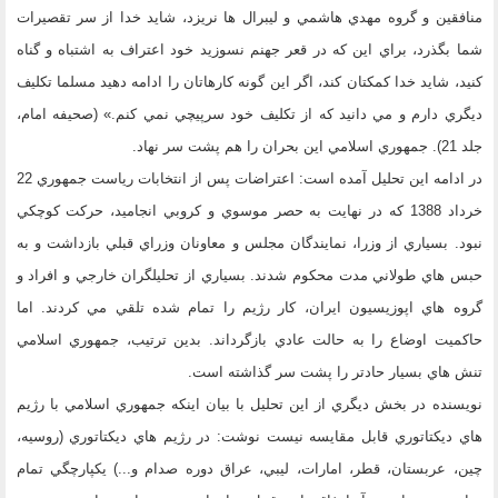
منافقين و گروه مهدي هاشمي و ليبرال ها نريزد، شايد خدا از سر تقصيرات
شما بگذرد، براي اين كه در قعر جهنم نسوزيد خود اعتراف به اشتباه و گناه
كنيد، شايد خدا كمكتان كند، اگر اين گونه كارهاتان را ادامه دهيد مسلما تكليف
ديگري دارم و مي دانيد كه از تكليف خود سرپيچي نمي كنم.» (صحيفه امام،
جلد 21). جمهوري اسلامي اين بحران را هم پشت سر نهاد.
در ادامه اين تحليل آمده است: اعتراضات پس از انتخابات رياست جمهوري 22
خرداد 1388 كه در نهايت به حصر موسوي و كروبي انجاميد، حركت كوچكي
نبود. بسياري از وزرا، نمايندگان مجلس و معاونان وزراي قبلي بازداشت و به
حبس هاي طولاني مدت محكوم شدند. بسياري از تحليلگران خارجي و افراد و
گروه هاي اپوزيسيون ايران، كار رژيم را تمام شده تلقي مي كردند. اما
حاكميت اوضاع را به حالت عادي بازگرداند. بدين ترتيب، جمهوري اسلامي
تنش هاي بسيار حادتر را پشت سر گذاشته است.
نويسنده در بخش ديگري از اين تحليل با بيان اينكه جمهوري اسلامي با رژيم
هاي ديكتاتوري قابل مقايسه نيست نوشت: در رژيم هاي ديكتاتوري (روسيه،
چين، عربستان، قطر، امارات، ليبي، عراق دوره صدام و...) يكپارچگي تمام