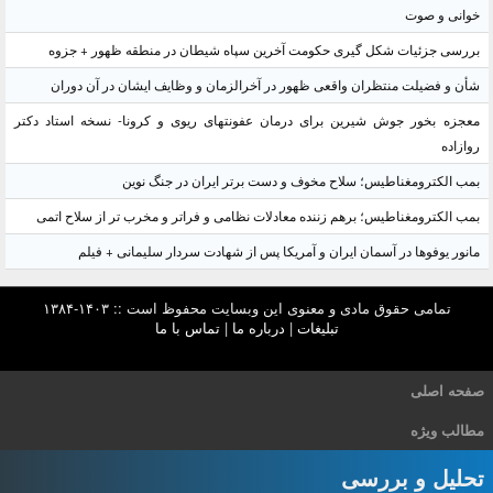
خوانی و صوت
بررسی جزئیات شکل گیری حکومت آخرین سپاه شیطان در منطقه ظهور + جزوه
شأن و فضیلت منتظران واقعی ظهور در آخرالزمان و وظایف ایشان در آن دوران
معجزه بخور جوش شیرین برای درمان عفونتهای ریوی و کرونا- نسخه استاد دکتر
روازاده
بمب الکترومغناطیس؛ سلاح مخوف و دست برتر ایران در جنگ نوین
بمب الکترومغناطیس؛ برهم زننده معادلات نظامی و فراتر و مخرب تر از سلاح اتمی
مانور یوفوها در آسمان ایران و آمریکا پس از شهادت سردار سلیمانی + فیلم
تمامی حقوق مادی و معنوی این وبسایت محفوظ است :: ۱۴۰۳-۱۳۸۴
تبلیغات
|
درباره ما
|
تماس با ما
صفحه اصلی
مطالب ویژه
تحلیل و بررسی