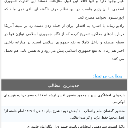
عيار وجود دارد و آنها فاقد اين قبيل منازعات هستند اين تفاوت جمهوري
اسلامي با آن رژيم هاست. در اين نظام حرف ناگفته اي باقي نمي ماند كه
اپوزيسيون بخواهد مطرح كند.
راديو زمانه با اشاره به اقتدار ايران از جمله زدن دست رد بر سينه آمريكا
درباره ادعاي مذاكره تصريح كرده كه از نگاه جمهوري اسلامي توازن قوا در
سطح منطقه و داخل كاملا به نفع جمهوري اسلامي است. در منازعه داخلي
اخير هم زمان به نفع جمهوري اسلامي پيش مي رود و به همين دليل هم تحمل
مي كنند.
مطالب مرتبط:
جدیدترین
مطالب
بازخوانی افشاگری سپهبد محمود منصور افسر ارشد اطلاعات مصر درباره هواپیمای
اوکراینی
منشور گفتمان امام و انقلاب - 7 /بخش دوم : شرح پیام ۱۰ خرداد ۱۳۶۹ امام خامنه ای/
فصل پنجم: حفظ عزّت و کرامت انقلابی
دلایل اهمیت سیزدهمین انتخابات ریاست جمهوری از نگاه امام خامنه ای