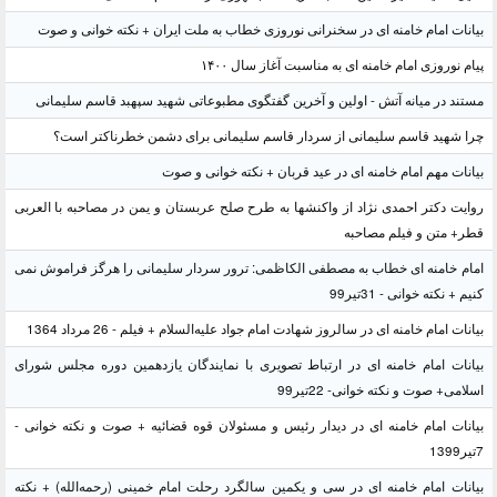
بیانات امام خامنه ای در سخنرانی نوروزی خطاب به ملت ایران + نکته خوانی و صوت
پیام نوروزی امام خامنه ای به مناسبت آغاز سال ۱۴۰۰
مستند در میانه آتش - اولین و آخرین گفتگوی مطبوعاتی شهید سپهبد قاسم سلیمانی
چرا شهید قاسم سلیمانی از سردار قاسم سلیمانی برای دشمن خطرناکتر است؟
بیانات مهم امام خامنه ای در عید قربان + نکته خوانی و صوت
روایت دکتر احمدی نژاد از واکنشها به طرح صلح عربستان و یمن در مصاحبه با العربی
قطر+ متن و فیلم مصاحبه
امام خامنه ای خطاب به مصطفی الکاظمی: ترور سردار سلیمانی را هرگز فراموش نمی
کنیم + نکته خوانی - 31تیر99
بیانات امام خامنه ای در سالروز شهادت امام جواد علیه‌السلام + فیلم - 26 مرداد 1364
بیانات امام خامنه ای در ارتباط تصویری با نمایندگان یازدهمین دوره مجلس شورای
اسلامی+ صوت و نکته خوانی- 22تیر99
بیانات امام خامنه ای در دیدار رئیس و مسئولان قوه قضائیه + صوت و نکته خوانی -
7تیر1399
بیانات امام خامنه ای در سی و یکمین سالگرد رحلت امام خمینی (رحمه‌الله) + نکته