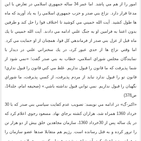
امور را از هم مي پاشد. اما عمر 34 ساله جمهوري اسلامي در تعارض با اين
مدعا قرار دارد. نزاع بني صدر و حزب جمهوري اسلامي را به ياد آوريد كه ماه
ها طول كشيد. آيت الله خميني مي كوشيد تا اختلاف قوا را حل كند و طرفين
بدون اعتنا به فرامين او به جنگ علني ادامه مي دادند. آيت الله خميني تا يك
ماه قبل از عزل بني صدر از فرماندهي كل قوا، همچنان از او حمايت مي كرد.
اما وقتي نزاع ها از حدي عبور كرد، در يك سخنراني علني در ديدار با
نمايندگان مجلس شوراي اسلامي، خطاب به بني صدر گفت؛ «نمي شود از
شما پذيرفت كه ما قانون را قبول نداريم. غلط مي كني قانون را قبول نداري!
قانون تو را قبول ندارد نبايد از مردم پذيرفت، از كسي پذيرفت، ما شوراي
نگهبان را قبول نداريم. نمي تواني قبول نداشته باشي.» (صحيفه امام، جلد14،
ص378)
«اكبر-گ» در ادامه مي نويسد: تصويب عدم كفايت سياسي بني صدر كه با 30
خرداد 1360 همراه شد، هزاران كشته برجاي نهاد. مسعود رجوي اعلام كرد كه
در يك ساله پس از 30خرداد 1360، سازمان مجاهدين خلق بيش از دو هزار تن
را ترور كرده و به قتل رسانده است. رژيم هم متقابلا صدها عضو سازمان را
درهمان مدت اعدام كرد. آن نزاع به شدت خونبار- كه ضمن حملات تروريستي