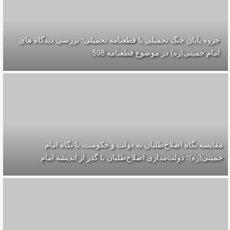
جزوه پایان جنگ تحمیلی با قطعنامه تحمیلی؛ بررسی دیدگاه های
امام خمینی(ره) در موضوع قطعنامه 598
مقایسه‌ نگاه اصلاح‌طلبان به دولت و حکومت، با نگاه امام
خمینی(ره)؛ دولت‌مداری اصلاح‌طلبان با گذر از اندیشه امام