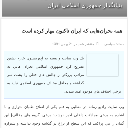
بنیانگذار جمهوری اسلامی ایران
همه بحران‌هایی که ایران تاکنون مهار کرده است
دسته:
سیاسی
منتشر شده در 21 بهمن 1391
يك وب سايت وابسته به اپوزيسيون خارج نشين
تصريح كرد جمهوري اسلامي بحران هايي به
مراتب بزرگتر از چالش هاي فعلي را پشت سر
گذاشته و محافل مخالف جمهوري اسلامي نبايد به
برخي اختلاف هاي موجود اميد ببندند.
وب سايت راديو زمانه در مطلبي به قلم يكي از اصلاح طلبان متواري و با
اشاره به برخي مجادلات داخلي اخير نوشت: برخي [گروه هاي مخالف] اين
گمان را مي پراكنند كه اين سطح از نزاع در گذشته وجود نداشته و شيرازه