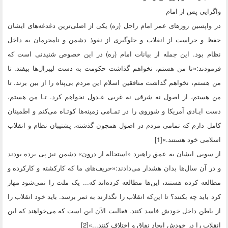
واگرایی پس از امام
در واپسین روزهای عمر امام راحل (ره) یکی از اصلی‌ترین دغدغه‌های ایشان
حفظ و حراست از انقلاب و جلوگیری از نفوذ دشمن و نامحرمان به داخل
نظام بود. این جمله از بیانات امام (ره) در این خصوص شنیدنی است که
فرمودند:«تا من هستم، نخواهم گذاشت حکومت به دست لیبرال‌ها بیفتد. تا
من هستم، نخواهم گذاشت منافقین اسلام این مردم بی‌پناه را از بین برند. تا
من هستم، از اصول نه شرقی نه غربی عـدول نخواهم کرد. تـا من هستم،
دست ایـادی آمریکا و شوروی را در تمـامی زمینه‌ها کوتـاه می‌کنم و اطمینان
کامل دارم که تمامی مردم در اصول همچون گذشته، پشتیبان نظام و انقلاب
اسلامی خود هستند.»[1]
از سویی ایشان به عمق راهبرد «استحاله از درون» دشمن نیز پی برده بودند
و در آن سال‌ها بدان هشدار می‌دادند:«حریف‌های ما که کارکشته و کارکرده و
مطالعه کرده هستند، این‌ها مطالعه کرده‌اند که... یک ملت را نمی‌شود مهار
کرد باید چه بکنند؟ تا این‌که انقلاب را نگذارند به ثمر برسد. باید خود انقلاب را
از باطن داخل خودش فاسد کنند. فعالیت الآن این است که می‌خواهند که این
انقلاب را در خودش ایجاد نفاق و اختلاف کنند...»[2]