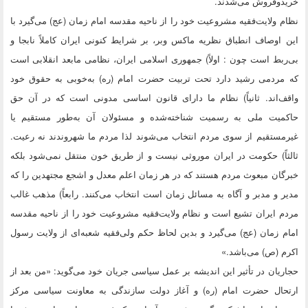
خریدوفروش می‌شدند.
نظام ولایت‌فقیه مشروعیت خود را از ناحیه مقدسه امام زمان (عج) می‌گیرد با
این اوصاف انطباق نظریه ماکس وبر، بر شرایط کنونی ایران کاملاً نابجا و
بی‌ربط است چون : اولاً) جمهوری اسلامی ایران، نظامی مابعد انقلابی است
که مردمی رشید دارد تحت تربیت حضرت امام (ره) به‌خوبی به حقوق خود
واقف‌اند. ثانیاً) نظام ما دارای قانون اساسی مدونی است که در آن حق
حاکمیت ملی به رسمیت شناخته‌شده و مسئولان آن به‌طور مستقیم یا
غیرمستقیم از سوی مردم انتخاب می‌شوند لذا مردم ما شهروندند نه رعیت.
ثالثاً) حکومت در ایران موروثی نیست و از طریق خون منتقل نمی‌شود بلکه
خبرگان مبعوث مردم هستند که در هر زمان اعلم معدل و اشجع مجتهدین را که
مدیر و مدبر و آگاه به مسائل زمان است انتخاب می‌کنند. رابعاً) مذهب غالب
مردم ایران تشیع است و نظام ولایت‌فقیه مشروعیت خود را از ناحیه مقدسه
امام زمان (عج) می‌گیرد و بدین لحاظ حکم ولی‌فقیه شعبه‌ای از ولایت رسول
اکرم (ص) می‌باشد.»
حجاریان در تأثیر این اندیشه بر عمل سیاسی جریان خود می‌گوید: «من بعد از
ارتحال حضرت امام (ره) و آغاز دولت سازندگی به معاونت سیاسی مرکز