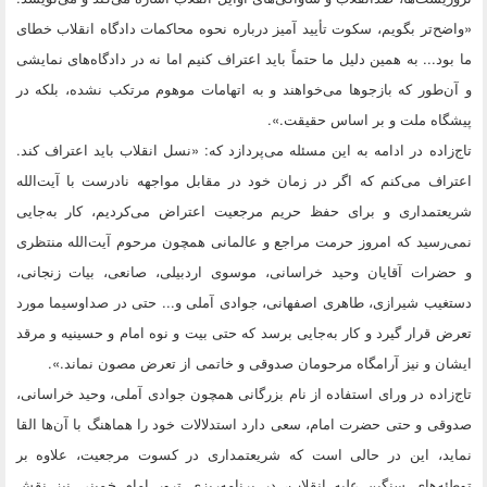
«واضح‌تر بگویم، سکوت تأیید آمیز درباره نحوه محاکمات دادگاه انقلاب خطای
ما بود... به همین دلیل ما حتماً باید اعتراف کنیم اما نه در دادگاه‌های نمایشی
و آن‌طور که بازجوها می‌خواهند و به اتهامات موهوم مرتکب نشده، بلکه در
پیشگاه ملت و بر اساس حقیقت.».
تاج‌زاده در ادامه به این مسئله می‌پردازد که: «نسل انقلاب باید اعتراف کند.
اعتراف می‌کنم که اگر در زمان خود در مقابل مواجهه نادرست با آیت‌الله
شریعتمداری و برای حفظ حریم مرجعیت اعتراض می‌کردیم، کار به‌جایی
نمی‌رسید که امروز حرمت مراجع و عالمانی همچون مرحوم آیت‌الله منتظری
و حضرات آقایان وحید خراسانی، موسوی اردبیلی، صانعی، بیات زنجانی،
دستغیب شیرازی، طاهری اصفهانی، جوادی آملی و... حتی در صداوسیما مورد
تعرض قرار گیرد و کار به‌جایی برسد که حتی بیت و نوه امام و حسینیه و مرقد
ایشان و نیز آرامگاه مرحومان صدوقی و خاتمی از تعرض مصون نماند.».
تاج‌زاده در ورای استفاده از نام بزرگانی همچون جوادی آملی، وحید خراسانی،
صدوقی و حتی حضرت امام، سعی دارد استدلالات خود را هماهنگ با آن‌ها القا
نماید، این در حالی است که شریعتمداری در کسوت مرجعیت، علاوه بر
توطئه‌های سنگین علیه انقلاب، در برنامه‌ریزی ترور امام خمینی نیز نقش