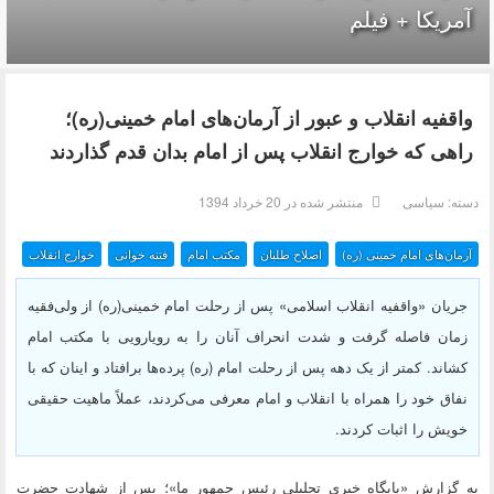
آمریکا + فیلم
واقفیه‌ انقلاب و عبور از آرمان‌های امام خمینی(ره)؛
راهی که خوارج انقلاب پس از امام بدان قدم گذاردند
دسته:
سیاسی
منتشر شده در 20 خرداد 1394
آرمان‌های امام خمینی (ره)
اصلاح طلبان
مکتب امام
فتنه خوانی
خوارج انقلاب
جریان «واقفیه‌ انقلاب اسلامی» پس از رحلت امام خمینی(ره) از ولی‌فقیه
زمان فاصله گرفت و شدت انحراف آنان را به رویارویی با مکتب امام
کشاند. کمتر از یک دهه پس از رحلت امام (ره) پرده‌ها برافتاد و اینان که با
نفاق خود را همراه با انقلاب و امام معرفی می‌کردند، عملاً ماهیت حقیقی
خویش را اثبات کردند.
به گزارش «پايگاه خبري تحليلي رئيس جمهور ما»؛ پس از شهادت حضرت