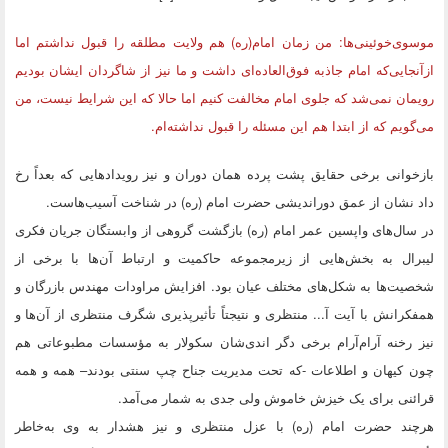
موسوی‌خوئینی‌ها: من زمان امام(ره) هم ولایت مطلقه را قبول نداشتم اما
ازآنجایی‌که امام جاذبه فوق‌العاده‌ای داشت و ما نیز از شاگردان ایشان بودیم
رویمان نمی‌شد که جلوی امام مخالفت کنیم اما حالا که این شرایط نیست، من
می‌گویم که از ابتدا هم این مسئله را قبول نداشته‌ام.
بازخوانی برخی حقایق پشت پرده همان دوران و نیز رویدادهایی که بعداً رخ
داد نشان از عمق دوراندیشی حضرت امام (ره) در شناخت آسیب‌هاست.
در سال‌های واپسین عمر امام (ره) بازگشت گروهی از وابستگان جریان فکری
لیبرال به بخش‌هایی از زیرمجموعه حاکمیت و ارتباط آن‌ها با برخی از
شخصیت‌ها به شکل‌های مختلف عیان بود. افزایش مراودات مهندس بازرگان و
همفکرانش با آیت آ... منتظری و نتیجتاً تأثیرپذیری شگرف منتظری از آن‌ها و
نیز رخنه آرام‌آرام برخی دگر اندی‌شان سکولار به مؤسسات مطبوعاتی هم
چون کیهان و اطلاعات -که تحت مدیریت جناح چپ سنتی بودند– همه و همه
قرائنی برای یک خیزش خاموش ولی جدی به شمار می‌آمد.
هرچند حضرت امام (ره) با عزل منتظری و نیز هشدار به وی به‌خاطر