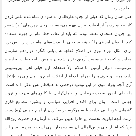
انجام پذیرد.
حتی همان زمان که خیلی از تجدیدنظرطلبان به سودای تمام‌شده تلقی کردن
کار نظام، رسماً از ادبیات لیبرال بهره می‌جستند، برخی چهره‌های کارکشته‌تر
این جریان همچنان معتقد بودند که باید از نقاب خط امام بر چهره استفاده
کرد تا بتوان اهدافی را که هیچ سنخیتی با اندیشه‌های امام ندارد را پیش برد.
برای مثال بهزاد نبوی در اصلاح قطع‌نامه پایانی کنگره دوازدهم سازمان
مجاهدین که به قلم محسن آرمین تقریر شده در هامش بیانیه خطاب به آرمین
می‌نویسد: «برادر آرمین، با سلام اولاً صفحات اول خیلی لحن اپوزیسیونی
دارد، همه این حرف‌ها را همراه با دفاع از انقلاب، امام و... می‌توان زد.»[23]
آری آنچه بهزاد نبوی در این توصیه دوخطی به هم‌قطارانش تذکر داده است،
راهنمای امروز تجدیدنظرطلبان و تعامل‌گرایان با کانون‌های قدرت و ثروت
جهانی است. اینان برای اقتدار افزایی سیاسی و پیشبرد مطامع فکری
گفتمانی خود ابایی ندارند تا به هرگونه هزینه کردن از امام خمینی (ره) دست
بزنند. آنچه اولویت نخست این‌ها را تعیین می‌کند، نه آرمان‌های حضرت روح‌الله
(ره) که اعتبار ملی و بین‌المللی آن سیاستمدار الهی است تا هرچه بیشتر این
اعتبار را خرج مطامع خود سازند. خاطره‌سازی‌های مضحک، نمادسازی از