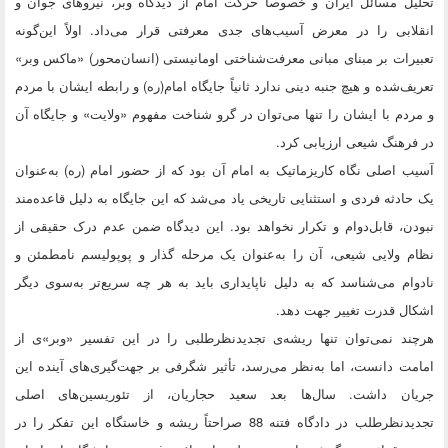
تحلیل مسائل ایران و خصوصاً حرکت امام از دیدگاه وبر، نیروهای جوان و
انقلابی را در معرض آسیب‌های جدی معرفتی قرار می‌داد. اولاً این‌گونه
تعبیرات بر مبنای مبانی معرفت‌شناختی اومانیستی (انسان‌محور) «ماکس وبر»
تعریف‌شده و هیچ جنبه دینی ندارد ثانیاً جایگاه امام(ره) و رابطه ایشان با مردم
و مردم با ایشان را تنها می‌توان در گرو شناخت مفهوم «ولایت» و جایگاه آن
در فرهنگ شیعی ارزیابی کرد.
آسیب اصلی نگاه کاریزماتیک به امام آن بود که از حضور امام (ره) به‌عنوان
یک حادثه فردی و استثنایی تاریخی یاد می‌شد که این جایگاه به دلیل قاعده‌مند
نبودن، قابل‌دوام و تکرار نخواهد بود. این دیدگاه ضمن عدم درک حقیقی از
نظام ولایی شیعی، آن را به‌عنوان یک مرحله گذار و پوپولیسم نامطمئن و
نادوام می‌شناسد که به دلیل ناپایداری باید به هر چه سریع‌تر به‌سوی دیگر
اشکال قدرت تغییر جهت دهد.
هرچند نمی‌توان تنها ریشه‌ی تجدیدنظرطلبی را در این تفسیر «وبر»ی از
امامت دانست، اما به‌نظر می‌رسد، تأثیر شگرفی بر جهت‌گیری‌های آینده این
جریان داشت. سال‌ها بعد سعید حجاریان، از تئوریسین‌های اصلی
تجدیدنظرطلب در دادگاه فتنه 88 صراحتاً ریشه و خاستگاه این تفکر را در