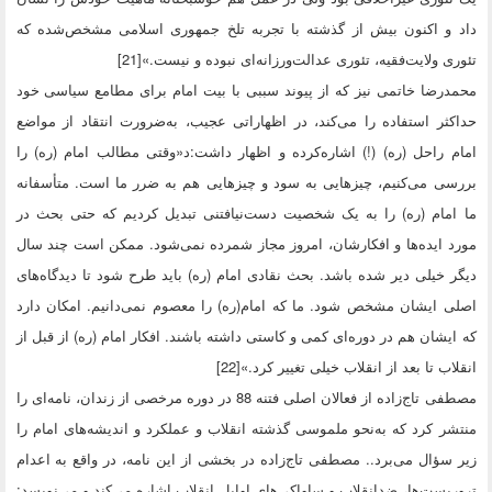
داد و اکنون بیش از گذشته با تجربه تلخ جمهوری اسلامی مشخص‌شده که
تئوری ولایت‌فقیه، تئوری عدالت‌ورزانه‌ای نبوده و نیست.»[21]
محمدرضا خاتمی نیز که از پیوند سببی با بیت امام برای مطامع سیاسی خود
حداکثر استفاده را می‌کند، در اظهاراتی عجیب، به‌ضرورت انتقاد از مواضع
امام راحل (ره) (!) اشاره‌کرده و اظهار داشت:د«وقتی مطالب امام (ره) را
بررسی می‌کنیم، چیزهایی به سود و چیزهایی هم به ضرر ما است. متأسفانه
ما امام (ره) را به یک شخصیت دست‌نیافتنی تبدیل کردیم که حتی بحث در
مورد ایده‌ها و افکارشان، امروز مجاز شمرده نمی‌شود. ممکن است چند سال
دیگر خیلی دیر شده باشد. بحث نقادی امام (ره) باید طرح شود تا دیدگاه‌های
اصلی ایشان مشخص شود. ما که امام(ره) را معصوم نمی‌دانیم. امکان دارد
که ایشان هم در دوره‌ای کمی و کاستی داشته باشند. افکار امام (ره) از قبل از
انقلاب تا بعد از انقلاب خیلی تغییر کرد.»[22]
مصطفی تاج‌زاده از فعالان اصلی فتنه 88 در دوره مرخصی از زندان، نامه‌ای را
منتشر کرد که به‌نحو ملموسی گذشته انقلاب و عملکرد و اندیشه‌های امام را
زیر سؤال می‌برد.. مصطفی تاج‌زاده در بخشی از این نامه، در واقع به اعدام
تروریست‌ها، ضدانقلاب و ساواکی‌های اوایل انقلاب اشاره می‌کند و می‌نویسد: