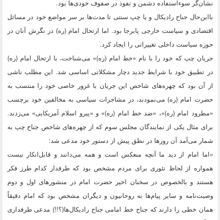
نشان‌گر سوءاستفاده دشمن و نفوذ در صفوف خودی‌ها بود.
بااین‌حال جناح رادیکال و یا چپ سنتی تا مدت‌ها بر سر مواضع خود در مسائل
اقتصادی و سیاست خارجی پابرجا بود. اما ارتحال امام (ره) در نگرش آنان در
حوزه سیاست داخلی تغییراتی را ایجاد کرد.
جریان چپ که خود را با نام «خط امام (ره)» می‌شناخت، با ارتحال امام (ره)
در تطبیق خود با شرایط جدید دچار مشکلاتی اساسی شد. این مطلب ناشی
از آن بود که چهره‌های شاخص این جریان با غرور خاصی خود را منتسب به
حضرت امام (ره) می‌نمودند، در مشاجرات سیاسی به مخالفین خود برچسب
«مطرود امام (ره)»، «ضد خط امام (ره)» و «پیرو اسلام آمریکایی» می‌زدند.
برای مثال یکی از نمایندگان مجلس سوم که از چهره‌های شاخص جناح چپ به
شمار می‌آمد آن روزها در نطق پیش از دستور خود مدعی شد:
«اما امام از دید ما آنچه منعکس است و همه می‌دانند و قابل‌انکار نیست
همواره از لحاظ تئوری برای مردم مشخص بود که طرفدار کدام طرز فکر
هستند و بالخصوص در سخنان اخیر حضرت امام در منشورهای اول و دوم
وصیت‌نامه و سایر پیام‌ها به روحانیون و دیگران مشخص بود که امام دقیقاً
همان خطی را دارند که جناح خط امامی جناح رادیکال‌ها(؟!!) مدعی طرفداری