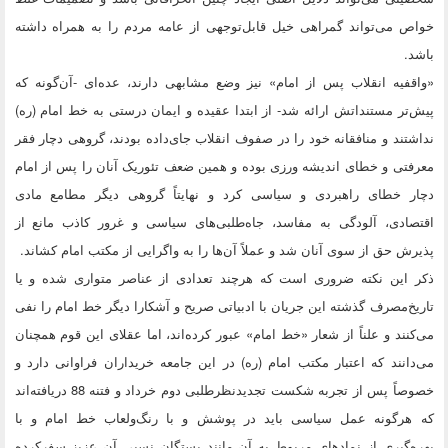
خواص می‌تواند گمراهی خیل قابل‌توجهی از عامه مردم را به همراه داشته
باشد.
«واقفیه انقلاب پس از امام» نیز وضع مشابهی دارند، عده‌ای -آن‌گونه که
پیش‌تر مستنداتش ارائه شد- از ابتدا عقیده و ایمان درستی به خط امام (ره)
نداشتند و منافقانه خود را در صفوف انقلاب جای‌داده بودند، گروهی دچار فقر
معرفتی و خطای اندیشه ورزی بوده و همین ضعف تئوریک آنان را پس از امام
دچار خطای راهبردی و سیاسی کرد و نهایتاً گروهی دیگر مطامع مادی
اقتصادی، آلودگی به مفاسد، جاه‌طلبی‌های سیاسی و غرور کاذب مانع از
پذیرش حق از سوی آنان شد و عملاً آن‌ها را به واگرایی از مکتب امام کشاند.
ذکر این نکته ضروری است که هرچند تعدادی از عناصر متواری شده و یا
تاریخ‌مصرف گذشته این جریان با ادبیاتی صریح و آشکارا دیگر خط امام را نفی
می‌کنند و علناً از شعار «خط امام» عبور کرده‌اند، اما عقلای این قوم همچنان
می‌دانند که اعتبار مکتب امام (ره) در این جامعه خریداران فراوانی دارد و
خصوصاً پس از تجربه شکست تجدیدنظرطلبی دوم خرداد و فتنه 88 دریافته‌اند
که هرگونه عمل سیاسی باید در پوشش و با رنگ‌ولعاب خط امام و با
بهره‌گیری از نمادهای مربوط به آن مانند بستگان نسبی آن عزیز سفرکرده