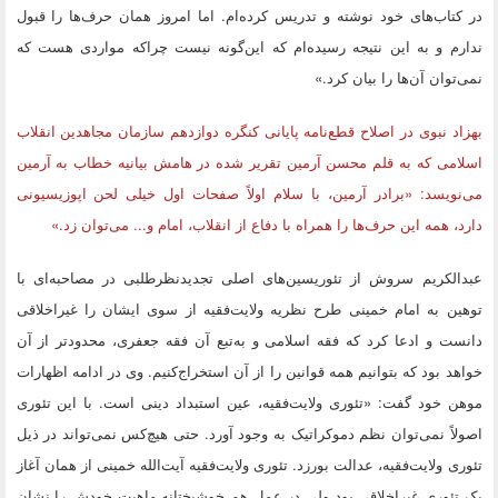
در کتاب‌های خود نوشته و تدریس کرده‌ام. اما امروز همان حرف‌ها را قبول
ندارم و به این نتیجه رسیده‌ام که این‌گونه نیست چراکه مواردی هست که
نمی‌توان آن‌ها را بیان کرد.»
بهزاد نبوی در اصلاح قطع‌نامه پایانی کنگره دوازدهم سازمان مجاهدین انقلاب
اسلامی که به قلم محسن آرمین تقریر شده در هامش بیانیه خطاب به آرمین
می‌نویسد: «برادر آرمین، با سلام اولاً صفحات اول خیلی لحن اپوزیسیونی
دارد، همه این حرف‌ها را همراه با دفاع از انقلاب، امام و... می‌توان زد.»
عبدالکریم سروش از تئوریسین‌های اصلی تجدیدنظرطلبی در مصاحبه‌ای با
توهین به امام خمینی طرح نظریه ولایت‌فقیه از سوی ایشان را غیراخلاقی
دانست و ادعا کرد که فقه اسلامی و به‌تبع آن فقه جعفری، محدودتر از آن
خواهد بود که بتوانیم همه قوانین را از آن استخراج‌کنیم. وی در ادامه اظهارات
موهن خود گفت: «تئوری ولایت‌فقیه، عین استبداد دینی است. با این تئوری
اصولاً نمی‌توان نظم دموکراتیک به وجود آورد. حتی هیچ‌کس نمی‌تواند در ذیل
تئوری ولایت‌فقیه، عدالت بورزد. تئوری ولایت‌فقیه آیت‌الله خمینی از همان آغاز
یک تئوری غیراخلاقی بود ولی در عمل هم خوشبختانه ماهیت خودش را نشان