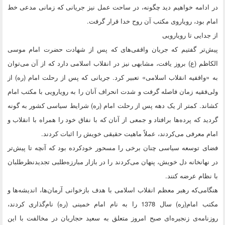
در ادامه خواهیم دید چگونه، در ساحت عمل نیز جریانی که زمانی مدعی خط
امام بود، رویاروی مکتب آن روح خدا قرار گرفت.
از جدایی تا رویارویی
پیش‌تر گفتیم که جریان واقفی‌های که پس از شهادت حضرت امام موسی
الکاظم (ع) بروز یافت، مشابهی نیز در انقلاب اسلامی دارد که از آن می‌توان
به «واقفیه انقلاب اسلامی» تعبیر کرد. جریانی که پس از رحلت امام (ره) از
ولی‌فقیه زمان فاصله گرفت و شدت انحراف آنان را به رویارویی با مکتب امام
کشاند. کمتر از یک دهه پس از رحلت امام (ره) شرایط سیاسی کشور به گونه
گردید که پرده‌ها برافتاد و جمعی از آنان که با نفاق خود را همراه با انقلاب و
امام معرفی می‌کردند، عملاً ماهیت حقیقی خویش را اثبات کردند.
فضای توسعه سیاسی چنان برخی را مسحور خودکرده بود که آنچه تا پیش‌تر
در نهانخانه دل خویش، پنهان می‌کردند را در بازار مبارزه‌طلبی تجدیدنظرطلبان
با نظام عرضه کنند.
هنگامی‌که رهبر معظم انقلاب اسلامی با هدف بازخوانی آرمان‌ها، اندیشه‌ها و
مکتب امام(ره) سال 1378 را به نام امام خمینی (ره) نام‌گذاری کردند،
روزنامه‌ی زنجیره‌ای صبح امروز متعلق به سعید حجاریان در مخالفت با این