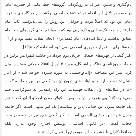
نام‌گذاری و ضمن اعتراف به رویگردانی گروه‌های خط امامی از حضرت امام،
در خصوص دلایل این اقدام نوشت:«علت اصلی برگشت از دیدگاه‌های حضرت
امام این بود که اصلاً مردم و جوانان این روش را نمی‌پذیرفتند. ثانیاً امام
طرفدار جامعه تک‌صدایی و تک‌حزبی بود که با مواضع بعدی گروه‌های خط امام
تطابق نداشت و ثالثاً ایده‌های امام فقط برای ایجاد انقلاب مفید بود و از آن
ایده‌ها برای استمرار جمهوری اسلامی نمی‌شود استفاده کرد.»[12]
اکبر گنجی از چهره‌های جنجالی جریان دوم خرداد در حاشیه کنفرانس برلین در
مصاحبه روزنامه‌ی «تاگس اشپیگل» مورخ 8 آوریل 2000 جملاتی موهن را بیان
کرد. تیتر این مصاحبه «[امام]خمینی به موزه سپرده خواهد شد.» از آغاز
نشان‌دهنده جسارت‌ها و اهانت‌های درون آن بود.گنجی در این مصاحبه گفت:
«ما در سال‌های اول انقلاب فهمیدیم این راه [انقلاب] به دموکراسی ختم
نمی‌شود»[13] وی هم‌چنین در خصوص سکولار بودن اصلاح‌طلبان گفت: «در
یک جامعه مدرن این جدایی [دین و سیاست] یک امر بدیهی است. اگر جامعه
مدرن شود این جدایی الزامی است.» اکبر گنجی هم‌چنین در خصوص بحث
حجاب گفت: «در قانون اساسی، پوشش اجباری وجود ندارد. بلکه
محافظه‌کاران با خشونت، این موضوع را اِعمال کرده‌اند.»