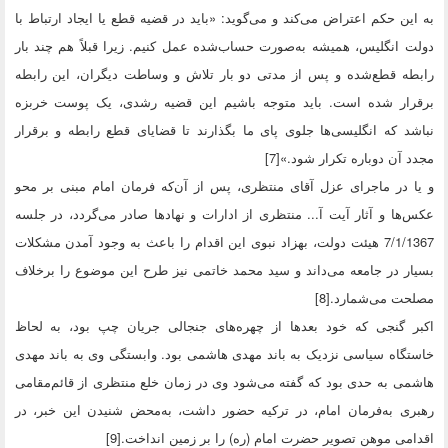
به این حکم اعتراض می‌کند و می‌گوید: «باید در قضیه قطع یا ایجاد ارتباط با
دولت انگلیس، همیشه به‌صورت حساب‌شده عمل کنیم. زیرا قبلاً هم چند بار
رابطه قطع‌شده و پس از مدتی دو بار تلاش و وساطت دیگران، این رابطه
برقرار شده است. باید متوجه باشیم این قضیه رشدی، یک پوست خربزه
نباشد که انگلیسی‌ها جلوی پای ما بگذارند تا قضایای قطع رابطه و برقرار
مجدد آن دوباره تکرار شود.»[7]
و یا در ماجرای عزل آقای منتظری، پس از آن‌که فرمان امام مبنی بر محو
عکس‌ها و آثار آیت آ... منتظری از ادارات و نهادها صادر می‌گردد، در جلسه
7/1/1367 هیئت دولت، بهزاد نبوی این اقدام را باعث به وجود آمدن مشکلات
بسیار در جامعه می‌داند و سید محمد خاتمی نیز طرح این موضوع را برخلاف
مصلحت می‌شمارد.[8]
اکبر گنجی که خود بعدها از چهره‌های جنجالی جریان چپ بود، به لحاظ
خاستگاه سیاسی نزدیک به باند مهدی هاشمی بود. وابستگی وی به باند مهدی
هاشمی به حدی بود که گفته می‌شود وی در زمان خلع منتظری از قائم‌مقامی
رهبری به‌فرمان امام، در ترکیه حضور داشت، به‌محض شنیدن این خبر، در
اقدامی موهن تصویر حضرت امام (ره) را بر زمین انداخت.[9]