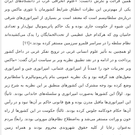
همین قرائت و نگرش دانست: «علوم انحرافی غرب در دانشگاه‌های ایران
یکی از مهم‌ترین این نظرات انطباق شرایط کشورمان با تئوری ماکس وبر
درباره‌ی سلطانیسم است که معتقد است بر بسیاری از امپراتوری‌های شرقی
این شیوه از حکومت جاری بوده و یک حاکم پاتریمونیال تیول‌دار و تعدادی
حامیان وی که هرکدام خیل عظیمی از تحت‌الحمایگان را یدک می‌کشیده‌اند
نظام سلطه را در سراسر قلمرو سرزمین مستقر کرده بودند.»[11]
او همچنین به تأثیر علوم انسانی غربی در ترویج تفکر غربی در داخل کشور
پرداخت و در ادامه و در نقد تطبیق نظریه وبر بر سیاست ایران گفت: «ماکس
وبر تجربیات خود را عمدتاً از امپراتوری عثمانی، امپراتوری چین و امپراتوری
مغول‌های هند گرفته بود و یک نظریه عمومی بنام پاتریمونیالیزم یا سلطانیزم
وضع کرده بود وجه مشترک این کشورهای منطبق بر این نظریه به شرح زیر
بود. اولاً) این کشورها به‌صورت امپراتوری و سلسله‌های خاندانی بودند. ثانیاً)
این امپراتوری‌ها ماقبل مدرن بوده و هیچ قانونی حاکم بر آن‌ها نبود و در رأس
آن‌ها حکام خودکامه جلوس کرده بودند. ثالثاً) حکومت در این کشورها از راه
خون و وراثت مستقر می‌شد و به‌اصطلاح نظام‌های موروثی بودند. رابعاً) مردم
به‌عنوان رعایا از کلیه حقوق شهروندی محروم بودند و همراه زمین