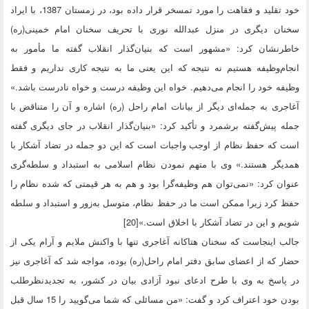
خود تقلید و فقاهت را مورد تمسخر قرار داده بود، در زمستان 1387، با ایراد
سخنان دیگری در منزل عبدالله نوری با تحریف سخنان امام خمینی(ره)
خاطرنشان کرد: «مشهور است که بنیان‌گذار انقلاب گفته ما مأمور به
انجام‌وظیفه هستیم نه نتیجه که این یعنی ما به نتیجه کاری نداریم و فقط
وظیفه خود را انجام می‌دهیم. خواه این وظیفه درست و خواه نادرست باشد.»
آغاجری به جمله‌ای دیگر از بیانات امام راحل (ره) اشاره و آن را متناقض با
جمله پیش‌گفته برشمرد و تأکید کرد: «بنیان‌گذار انقلاب در جای دیگری گفته
است که حفظ نظام از اوجب واجبات است که این دو جمله در تضاد آشکار با
همدیگر هستند.» وی با متهم نمودن نظام اسلامی به استبداد و سلطه‌گری
عنوان کرد: «نمی‌توان هم وظیفه‌گرا بود و هم به هر قیمتی که شده نظام را
حفظ کرد زیرا ممکن است ما در حفظ نظام، متوسل به‌زور و استبداد و سلطه
شویم و این در تضاد آشکار با اخلاق است.»[20]
جالب اینجاست که سخنان هتاکانه آغاجری تنها با واکنش ملایم و آرام یکی از
حضار که از اعضای سابق دفتر امام راحل(ره) بوده، مواجه شد که آغاجری نیز
در پاسخ به وی با طرح ادعای نبود آزادی بیان در کشور، به تجدیدنظرطلب
بودن خود اعتراف کرد و گفت: «من مسائلی که شما می‌گویید را 15 سال قبل