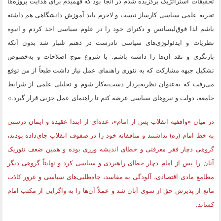
تحقیقات استراتژیک برگزیده شدم در آنجا بود که فهمیدم برای هدایت پروژه‌ها
تجربه علمی سیاسی کارساز نیست و لاجرم باید آموزش دانشگاهی هم داشته
باشم لذا فوق‌لیسانس و دکترای خود را در علوم سیاسی اخذ کردم و انبوه
نظریات و ایدئولوژی‌های سیاسی نادرست در ذهنم تلنبار شد بدون آنکه
بازنگری و نقد آن‌ها را داشته باشم. با شروع موج اصلاحات و به‌خصوص
تشکیل جبهه مشارکت که به تئوری راهنمای عمل نیاز داشت طبعاً از من توقع
می‌رفت که به‌عنوان نظریه‌پرداز دست‌به‌کار شوم و تحلیلی علمی از شرایط
جامعه، دولت و نیروهای سیاسی عرضه کنم تا راهنمای عمل حزبی قرار گیرد.»
در میان «واقفیه انقلاب پس از امام»، عده‌ای از ابتدا عقیده و ایمان درستی
به خط امام (ره) نداشتند و منافقانه خود را در صفوف انقلاب جای‌داده بودند،
گروهی دچار فقر معرفتی و خطای اندیشه ورزی بوده و همین ضعف تئوریک
آنان را پس از امام دچار خطای راهبردی و سیاسی کرد و نهایتاً گروهی دیگر
مطامع مادی اقتصادی، آلودگی به مفاسد، جاه‌طلبی‌های سیاسی و غرور کاذب
مانع از پذیرش حق از سوی آنان شد و عملاً آن‌ها را به واگرایی از مکتب امام
کشاند.