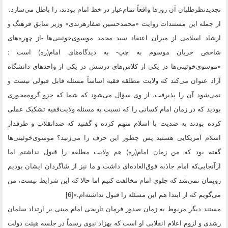
تجدیدنظرطلبان آن روزها واقعاً تمام‌عیار در خط امام بودند، را باطل می‌سازد.
از جمله این مستندات روایت «محمدحسین صفارهرندی» وزیر سابق فرهنگ و
ارشاد اسلامی از میزان اعتقاد سید محمد موسوی‌خوئینی‌ها -از چهره‌های
شاخص جریان موسوم به چپ- به دیدگاه‌های امام(ره) است :
«موسوی‌خوئینی‌ها در یکی از کلاس‌های درسش در یکی از واحدهای دانشگاه
آزاد عنوان می‌کند که ولایت مطلقه فقیه اساساً مسئله قابل قبولی نیست و
نمی‌شود آن را پذیرفت. از وی سؤال می‌شود که شما که جزو گروه‌محوری
بودید که در زمان امام کسانی را که نسبت به مسئله ولایت‌فقیه تشکیک عملی
کرده بودند به ضدیت با اسلام متهم کرده و گفتید که ضدانقلاب و طرفدار
اسلام آمریکایی هستید پس چطور این حرف را می‌زنید؟ موسوی‌خوئینی‌ها
گفته بود که من زمان امام(ره) هم ولایت مطلقه را قبول نداشتم اما
ازآنجایی‌که امام جاذبه فوق‌العاده‌ای داشت و ما نیز از شاگردان ایشان بودیم
رویمان نمی‌شد که جلوی امام مخالفت کنیم اما حالا که این شرایط نیست، من
می‌گویم که از ابتدا هم این مسئله را قبول نداشته‌ام.»[6]
مستند دیگر مربوط به زمان صدور فرمان تاریخی امام مبنی بر ارتداد سلمان
رشدی و لزوم اعلام انقلابی او است که بهزاد نبوی رسماً در جلسه هیئت دولت