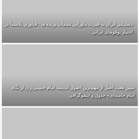
دستیابی ایران به قدرت ماورایی بشقاب پرنده ها ؛ فناوری پلاسما در
اختیار یوفوهای ایرانی
تبیین هفت اصل از مهم‌ترین اصول اندیشه امام خمینی(ره) از نگاه
امام خامنه‌ای+ جدول و اینفوگرافی