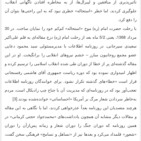
تأثیرپذیری از منافقین و لیبرال‌ها، از به مخاطره افتادن ناگهانی انقلاب،
جلوگیری کردند، اما خطر «استحاله» خطری نبود که به این راحتی‌ها بتوان آن
را دفع کرد.
با رحلت حضرت امام (ره) موج «استحاله» کم‌کم خود را نمایان ساخت. در 30
مرداد 1368، یعنی 5/2 ماه بعد از رحلت امام (ره) درج مقاله‌ای به قلم علی‌اکبر
سعیدی سیرجانی، در روزنامه اطلاعات با مدیرمسئولی سید محمود دعایی
عضو مجمع روحانیون مبارز – خشم نیروهای انقلابی را برانگیخت. او در این
مقاله گذشته‌ای پر از خطا از دوران طی شده انقلاب اسلامی را ترسیم کرده و
اظهار امیدواری نموده بود که دوره ریاست جمهوری آقای هاشمی رفسنجانی
قرار است «خطا»های گذشته تکرار نشود. برای خوانندگان روزنامه اطلاعات
تعجب‌آور بود که در روزنامه‌ای که مدیریت آن با جناح چپ رادیکال است، مردم
به‌خاطر سردادن شعار مرگ بر آمریکا «احساساتی» خوانده‌شده بودند.[3]
هرچند متصدیان این روزنامه بعداً عذرخواهی کردند، اما با نگاهی به این مقاله
و مقالات دیگر مشابه آن همچون یادداشت‌های «محمدجواد حجتی کرمانی» در
همین روزنامه که دوران جنگ را دوران شعار و زمانه پس‌ازآن را دوران
«شعور» قلمداد می‌کرد و بعدها نیز از «تساهل و تسامح» فرهنگی سخن گفت،