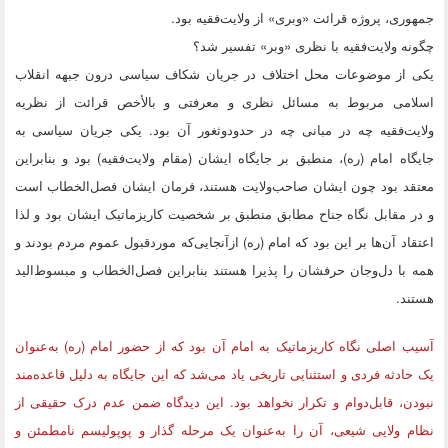
جمهوری، پروژه قرائت «وبری» از ولایت‌فقیه بود.
چگونه ولایت‌فقیه با نظری «وبر» تفسیر شد؟
یکی از موضوعات محل اختلاف در جریان شکاف سیاسی درون جبهه انقلاب
اسلامی مربوط به مسائل نظری و معرفتی و بالأخص قرائت از نظریه
ولایت‌فقیه چه در مبانی چه در حدودوثغور آن بود. یکی جریان سیاسی به‌
جایگاه امام (ره)، منطبق بر جایگاه ایشان (مقام ولایت‌فقیه) بود و بنابراین
معتقد بود چون ایشان صاحب‌ولایت هستند، فرمان ایشان فصل‌الخطاب است
و در مقابل نگاه جناح مطابق منطبق بر شخصیت کاریزماتیک ایشان بود و لذا
اعتقاد آن‌ها بر این بود که امام (ره) ازآنجایی‌که موردقبول عموم مردم بودند و
همه با دل‌وجان حرفشان را پذیرا هستند بنابراین فصل‌الخطاب و مبسوط‌الید
هستند.
آسیب اصلی نگاه کاریزماتیک به امام آن بود که از حضور امام (ره) به‌عنوان
یک حادثه فردی و استثنایی تاریخی یاد می‌شد که این جایگاه به دلیل قاعده‌مند
نبودن، قابل‌دوام و تکرار نخواهد بود. این دیدگاه ضمن عدم درک حقیقی از
نظام ولایی شیعی، آن را به‌عنوان یک مرحله گذار و پوپولیسم نامطمئن و