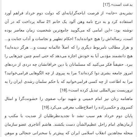
بدعت است».[17]
نشریه‌ی «خانه» از فرصت اباحه‌گرایانه‌ای که دولت دوم خرداد فراهم آورد
استفاده کرد و به درج نامه وهن آلود یک خانم 21 ساله پرداخت که در آن
نوشته بود: «این امامی که می‌گویید جامع‌ترین شخصیت زمان معاصر بوده
است، رساله‌اش را هیچ خوانده‌اید؟ احکام تطهیر و نجاسات و آداب جنابت و...
و هزار مطالب نامربوط دیگری را که اصلاً عالمانه نیست و... هرگز دیده‌اید؟
هیچ دانشمند مؤدبی آیا به خودش اجازه می‌دهد که حتی اسم چنین چیزهایی را
ببرد. حقیقتاً فکر می‌کنید که مسلمانان با دین خرافاتشان چه دردی از دردهای
امروز جامعه بشری دوا کرده‌اند؟ مرا به پیروی از چه الگوهایی فرامی‌خوانید؟
مرا به اطاعت از چه کسی فرامی‌خوانید که با حکم سلمان رشدی ایران را به
تروریست بین‌المللی تبدیل کرده است».[18]
ماهنامه زنان نیز امام خمینی و شهید نواب صفوی را خشونت‌گرا و امثال
کسروی و حکمی‌زاده را اصلاح‌طلب معرفی می‌کرد.[19]
پایان دوم خرداد هم سبب نشد تا تجدیدنظرطلبان از ضدیت با مکتب و
آرمان‌های امام راحل عظیم‌الشأن دست بکشند. هاشم آغاجری عضو سازمان
منحله مجاهدین انقلاب اسلامی ایران که پیش‌تر با سخنرانی جنجالی و موهن