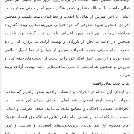
فعالی داشت. یا آیت‌الله منتظری که در هنگام حضور امام و حتی بعد از رحلت
ایشان تا آخر عمرش از تقابل با انقلاب و خط امام دست نکشید و همچنین
افرادی همچون شهید صدوقی که خود قربانی تروریست‌هایی بودند که روند
محاکمه آن‌ها در این نامه، مورد اعتراض تاج‌زاده قرار گرفته بود. تاج‌زاده
همچنین در ادامه به دفاع از بازرگان و نهضت آزادی می‌پردازد که از دید
حضرت امام خمینی، موجب انحراف بسیاری از جوانان از خط اصیل اسلامی
شده بودند و این‌چنین عمق افکار خود را در تبعیت از اندیشه‌های حلقه کیان و
سروش و همچنین هم‌اندیشی با ملی- مذهبی‌هایی مانند نهضت آزادی برملا
می‌کند.
نقاب جدید نفاق واقفیه
در ابتدای این مقاله از انحراف و انشعاب واقفیه سخن راندیم که صاحب
نظرات عرصه تاریخ اسلام، ریشه اصلی انحراف سران این فرقه را در
انحرافات عقیدتی- اخلاقی و مطامع مادی می‌دانند. ضعف معرفتی و ایمانی
نسبت به جایگاه امامت و شخص امام حاضر- علی‌رغم آنکه جزو اصحاب نزدیک
امام معصوم (ع) هم بودند-، برتری‌جویی‌های اقتصادی و سیاسی و غرور
شخصیتی می‌تواند دلایل اصلی ایجاد چنین انحرافاتی باشد و تصمیمات غلط