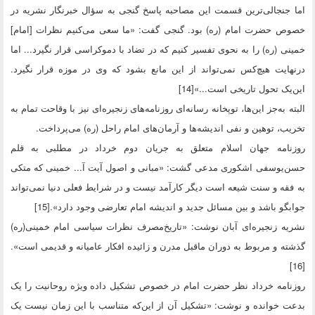
اما جنجالی‌ترین قسمت این مصاحبه پاسخ گنجی به سؤال خبرنگار نشریه در
خصوص حضرت امام (ره) بود. گنجی گفت: «ما سعی می‌کنیم نظرات [امام]
خمینی (ره) را به نحوی تفسیر کنیم که در تضاد با دموکراسی قرار نگیرد... اما
درنهایت هیچ‌کس نمی‌تواند از این مانع بشود که وی در موزه قرار نگیرد.
این‌یک تحول تاریخی است...»[14]
البته به‌جز این‌ها، توپخانه رسانه‌ای روزنامه‌های زنجیره‌ای نیز با وقاحت تمام به
تخریب، توهین و نفی اندیشه‌ها و آرمان‌های امام راحل (ره) می‌پرداخت.
روزنامه جهان اسلام متعلق به جریان دوم خرداد در مطلبی به قلم
حسن‌یوسفی اشکوری مدعی گشت: «مبانی و اصول آیت آ... خمینی که متکی
به فقه و سنت شیعه است دیگر کارآمد نیست و در شرایط فعلی دنیا نمی‌تواند
جوابگو باشد و بین مسائل جدید و اندیشه امام تعارضی وجود دارد».[15]
نشریه زنجیره‌ای آبان نوشت: «تاریخ‌مصرف نظرات سیاسی امام خمینی(ره)
گذشته و مربوط به دوران ماقبل مدرن و زائیده افکار عامیانه و قدیمی است».
[16]
روزنامه خرداد نظر حضرت امام در خصوص تشکیل داده ویژه روحانیت را یک
بدعت خوانده و نوشت: «تشکیل آن از این‌که متناسب با این زمان نیست یک