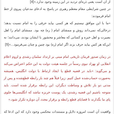
از آن است یعنی ذره‌ای تردید در این زمینه وجود ندارد.»[4]
در چنین شرایطی مقام معظم رهبری در پاسخ به ادعای مدعیان پیروی از خط
امام فرمودند:
«ما با این موافق نیستیم که هر کسی بیاید حرفی را به امام نسبت بدهد؛
درحالی‌که نمی‌داند روش و ممشای امام ( ره) چه بود. ممشای امام را اهل
بصیرت و اهل خبره و کسانی که معاشر و محشور با ایشان بودند، می‌دانند؛ نه
این‌که هر کس بیاید حرف بزند اگر امام (ره) بود چنین و چنان می‌فرمود...»[5]
در زمان صدور فرمان تاریخی امام مبنی بر ارتداد سلمان رشدی و لزوم اعلام
انقلابی او بهزاد نبوی رسماً در جلسه هیئت دولت به این حکم اعتراض می‌کند
و می‌گوید: «باید در قضیه قطع یا ایجاد ارتباط با دولت انگلیس، همیشه
به‌صورت حساب‌شده عمل کنیم. زیرا قبلاً هم چند بار رابطه قطع‌شده و پس از
مدتی دو بار تلاش و وساطت دیگران، این رابطه برقرار شده است. باید
متوجه باشیم این قضیه رشدی، یک پوست خربزه نباشد که انگلیسی‌ها جلوی
پای ما بگذارند تا قضایای قطع رابطه و برقرار مجدد آن دوباره تکرار شود.»
واقعیت آن است امروزه دلایل و مستندات محکمی وجود دارد که این ادعا که