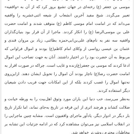
موسی بن جعفر (ع) رخنه‌ای در جهان تشیع بروز کرد که از آن به «واقفیه»
تعبیر می‌گردد. شیخ مفید آخرین انشعاب از شیعه اثنی‌عشریه را واقفیه
می‌داند که در امامت امام موسی کاظم (ع) متوقف شدند و امامت حضرت
علی بن موسی‌الرضا (ع) را انکار کردند. ماجرا از آن قرار بود بنیان‌گذاران
واقفیه سه نفر به نام‌های علی‌بن‌ابی‌حمزه بطائنی، زیاد بن مروان قندی و
عثمان بن عیسی رواسی از وکلای امام کاظم(ع) بودند و اموال فراوانی که
مربوط به آن حضرت بود را در اختیار داشتند. آنان به جهت تصاحب این اموال
ادعا کردند که موسی بن جعفر(ع)زنده و غایب است. چراکه در صورت اقرار به
امامت حضرت رضا(ع) ناچار بودند آن اموال را تحویل ایشان دهند. ازاین‌روی
نه‌تنها اموال را غصب کردند بلکه از این امکانات جهت فریب دادن شیعیان
دیگر استفاده کردند.
به‌نظر می‌رسد، حب دنیا این یاران مورد وثوق اهل‌بیت را به ورطه خیانت و
ضلالت کشاند و هرچند اثری از این فرقه در تاریخ به‌جای نماند، اما تکرار تاریخ
بار دیگر در ادوار دیگر، یادآور ماجرای واقفیون است. مشابه چنین ماجرایی را
در انقلاب اسلامی نیز می‌توان مشاهده کرد که در ادامه جزئیات این تشابه بر
مخاطبان محترم روشن‌تر خواهد شد.