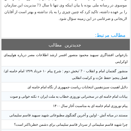
موسوى در رسانه ملى بوده با بيان اينكه وى تنها تا سال 73 مديريت اين سازمان
را بر عهده داشته، تاكيد كرد كه چنين چيزى را به ياد نداشته و بهتر است از آقايان
لاريجانى و ضرغامى در اين زمينه سؤال شود.
مطالب مرتبط:
جدیدترین
مطالب
بازخوانی افشاگری سپهبد محمود منصور افسر ارشد اطلاعات مصر درباره هواپیمای
اوکراینی
منشور گفتمان امام و انقلاب - 7 /بخش دوم : شرح پیام ۱۰ خرداد ۱۳۶۹ امام خامنه ای/
فصل پنجم: حفظ عزّت و کرامت انقلابی
دلایل اهمیت سیزدهمین انتخابات ریاست جمهوری از نگاه امام خامنه ای
بیانات امام خامنه ای در سخنرانی نوروزی خطاب به ملت ایران + نکته خوانی و صوت
پیام نوروزی امام خامنه ای به مناسبت آغاز سال ۱۴۰۰
مستند در میانه آتش - اولین و آخرین گفتگوی مطبوعاتی شهید سپهبد قاسم سلیمانی
چرا شهید قاسم سلیمانی از سردار قاسم سلیمانی برای دشمن خطرناکتر است؟