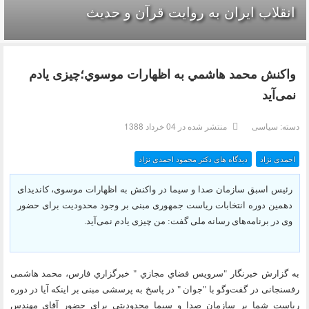
انقلاب ایران به روایت قرآن و حدیث
واكنش محمد هاشمي به اظهارات موسوي؛چيزى يادم
نمى‌آيد
دسته:
سیاسی
منتشر شده در 04 خرداد 1388
احمدی نژاد
دیدگاه های دکتر محمود احمدی نژاد
رئيس اسبق سازمان صدا و سيما در واكنش به اظهارات موسوى، كانديداى
دهمين دوره انتخابات رياست جمهورى مبنى بر وجود محدوديت براى حضور
وى در برنامه‌هاى رسانه ملى گفت: من چيزى يادم نمى‌آيد.
به گزارش خبرنگار "سرويس فضاي مجازي " خبرگزاري فارس، محمد هاشمى
رفسنجانى در گفت‌وگو با "جوان " در پاسخ به پرسشى مبنى بر اينكه آيا در دوره
رياست شما بر سازمان صدا و سيما محدوديتى براى حضور آقاى مهندس