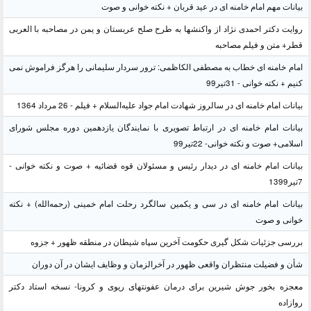
بیانات مهم امام خامنه ای در عید قربان + نکته خوانی و صوت
روایت دکتر احمدی نژاد از واکنشها به طرح صلح عربستان و یمن در مصاحبه با العربی
قطر+ متن و فیلم مصاحبه
امام خامنه ای خطاب به مصطفی الکاظمی: ترور سردار سلیمانی را هرگز فراموش نمی
کنیم + نکته خوانی - 31تیر99
بیانات امام خامنه ای در سالروز شهادت امام جواد علیه‌السلام + فیلم - 26 مرداد 1364
بیانات امام خامنه ای در ارتباط تصویری با نمایندگان یازدهمین دوره مجلس شورای
اسلامی+ صوت و نکته خوانی- 22تیر99
بیانات امام خامنه ای در دیدار رئیس و مسئولان قوه قضائیه + صوت و نکته خوانی -
7تیر1399
بیانات امام خامنه ای در سی و یکمین سالگرد رحلت امام خمینی (رحمه‌الله) + نکته
خوانی و صوت
بررسی جزئیات شکل گیری حکومت آخرین سپاه شیطان در منطقه ظهور + جزوه
شأن و فضیلت منتظران واقعی ظهور در آخرالزمان و وظایف ایشان در آن دوران
معجزه بخور جوش شیرین برای درمان عفونتهای ریوی و کرونا- نسخه استاد دکتر
روازاده