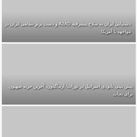
دستیابی ایران به سلاح پیشرفته A2AD و دست برتر نظامی ایران در
مواجهه با آمریکا
پیش بینی نابودی اسرائیل در تورات/ آرماگدون، آخرین حربه صهیون
برای نجات