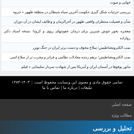
خوانی و صوت
بررسی جزئیات شکل گیری حکومت آخرین سپاه شیطان در منطقه ظهور + جزوه
شأن و فضیلت منتظران واقعی ظهور در آخرالزمان و وظایف ایشان در آن دوران
معجزه بخور جوش شیرین برای درمان عفونتهای ریوی و کرونا- نسخه استاد دکتر
روازاده
بمب الکترومغناطیس؛ سلاح مخوف و دست برتر ایران در جنگ نوین
بمب الکترومغناطیس؛ برهم زننده معادلات نظامی و فراتر و مخرب تر از سلاح اتمی
مانور یوفوها در آسمان ایران و آمریکا پس از شهادت سردار سلیمانی + فیلم
تمامی حقوق مادی و معنوی این وبسایت محفوظ است :: ۱۴۰۳-۱۳۸۴
تبلیغات
|
درباره ما
|
تماس با ما
صفحه اصلی
مطالب ویژه
تحلیل و بررسی