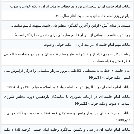
بیانات امام خامنه ای در سخنرانی نوروزی خطاب به ملت ایران + نکته خوانی و صوت
پیام نوروزی امام خامنه ای به مناسبت آغاز سال ۱۴۰۰
مستند در میانه آتش - اولین و آخرین گفتگوی مطبوعاتی شهید سپهبد قاسم سلیمانی
چرا شهید قاسم سلیمانی از سردار قاسم سلیمانی برای دشمن خطرناکتر است؟
بیانات مهم امام خامنه ای در عید قربان + نکته خوانی و صوت
روایت دکتر احمدی نژاد از واکنشها به طرح صلح عربستان و یمن در مصاحبه با العربی
قطر+ متن و فیلم مصاحبه
امام خامنه ای خطاب به مصطفی الکاظمی: ترور سردار سلیمانی را هرگز فراموش نمی
کنیم + نکته خوانی - 31تیر99
بیانات امام خامنه ای در سالروز شهادت امام جواد علیه‌السلام + فیلم - 26 مرداد 1364
بیانات امام خامنه ای در ارتباط تصویری با نمایندگان یازدهمین دوره مجلس شورای
اسلامی+ صوت و نکته خوانی- 22تیر99
بیانات امام خامنه ای در دیدار رئیس و مسئولان قوه قضائیه + صوت و نکته خوانی -
7تیر1399
بیانات امام خامنه ای در سی و یکمین سالگرد رحلت امام خمینی (رحمه‌الله) + نکته