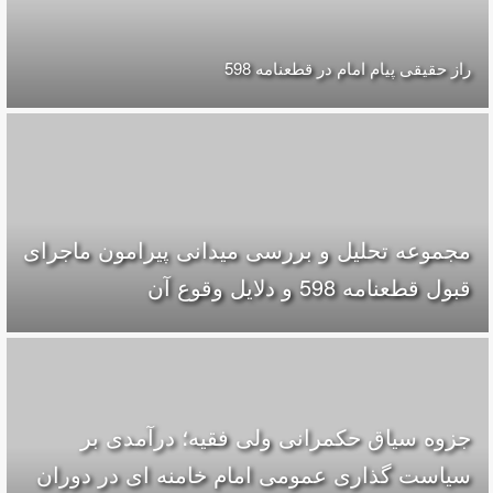
راز حقیقی پیام امام در قطعنامه 598
مجموعه تحلیل و بررسی میدانی پیرامون ماجرای
قبول قطعنامه 598 و دلایل وقوع آن
جزوه سیاق حکمرانی ولی فقیه؛ درآمدی بر
سیاست گذاری عمومی امام خامنه ای در دوران