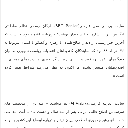
سایت بی بی سی فارسی(BBC Persian)، ارگان رسمی نظام سلطنتی
انگلیس نیز با اشاره به این دیدار نوشت: «روزنامه اعتماد نوشته است که
آخرين خبر رسمی از ديدار اصلاح‌طلبان با رهبری و گفتگو با ايشان مربوط به
۲۶ خرداد ۸۸ بود که نمايندگان کانديداهای انتخابات رياست‌جمهوری به بيان
ديدگاه‌های خود پرداختند و از آن روز ديگر خبری از ديدارهای رهبری با
اصلاح‌طلبان منتشر نشده اما اکنون به نظر می‌رسد شرايط تغيير کرده
است.»
سایت العربیه فارسی(Al Arabiya) نیز نوشت: « سه تن از شخصیت های
سرشناس اصلاح طلب ایرانی پس از سه سال و هشت ماه با آیت الله علی
خامنه ای رهبر جمهوری اسلامی ایران دیدار و درباره اوضاع این کشور با او به