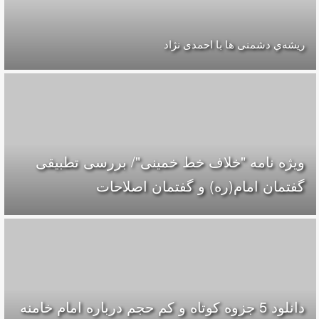
ریشه‌ي دشمنی ها با احمدی نژاد
ویژه نامه "خلاف خط خمینی"/ بررسی تطبیقی
گفتمان امام(ره) و گفتمان اصلاحات
دانلود 5 جزوه كوتاه و كم حجم درباره امام خامنه