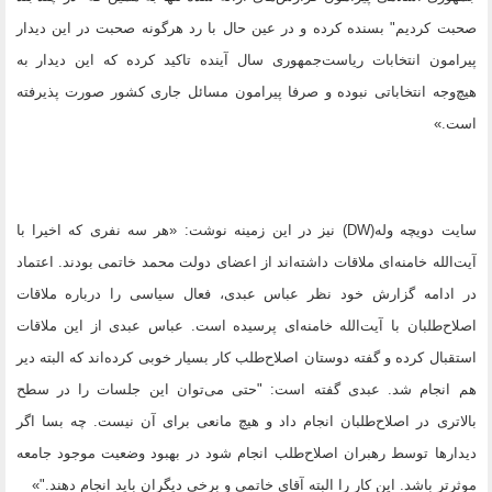
صحبت کرديم" بسنده کرده و در عين حال با رد هرگونه صحبت در اين ديدار
پيرامون انتخابات رياست‌جمهوری سال آينده تاکيد کرده که اين ديدار به
هيچ‌وجه انتخاباتی نبوده و صرفا پيرامون مسائل جاری کشور صورت پذيرفته
است.»
سایت دویچه وله(DW) نیز در این زمینه نوشت: «هر سه نفری که اخیرا با
آیت‌الله خامنه‌ای ملاقات داشته‌اند از اعضای دولت محمد خاتمی بودند. اعتماد
در ادامه گزارش خود نظر عباس عبدی، فعال سیاسی را درباره ملاقات
اصلاح‌طلبان با آیت‌الله خامنه‌ای پرسیده است. عباس عبدی از این ملاقات
استقبال کرده و گفته دوستان اصلاح‌طلب کار بسیار خوبی کرده‌اند که البته دير
هم انجام شد. عبدی گفته است: "حتی می‌توان این جلسات را در سطح
بالاتری در اصلاح‌طلبان انجام داد و هیچ مانعی برای آن نیست. چه بسا اگر
دیدارها توسط رهبران اصلاح‌طلب انجام شود در بهبود وضعیت موجود جامعه
موثرتر باشد. این کار را البته آقای خاتمی و برخی دیگران باید انجام دهند."»