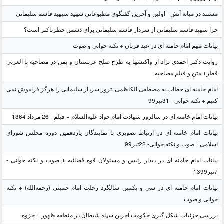
مستند در میانه آتش - اولین و آخرین گفتگوی مطبوعاتی شهید سپهبد قاسم سلیمانی
چرا شهید قاسم سلیمانی از سردار قاسم سلیمانی برای دشمن خطرناکتر است؟
بیانات مهم امام خامنه ای در عید قربان + نکته خوانی و صوت
روایت دکتر احمدی نژاد از واکنشها به طرح صلح عربستان و یمن در مصاحبه با العربی
قطر+ متن و فیلم مصاحبه
امام خامنه ای خطاب به مصطفی الکاظمی: ترور سردار سلیمانی را هرگز فراموش نمی
کنیم + نکته خوانی - 31تیر99
بیانات امام خامنه ای در سالروز شهادت امام جواد علیه‌السلام + فیلم - 26 مرداد 1364
بیانات امام خامنه ای در ارتباط تصویری با نمایندگان یازدهمین دوره مجلس شورای
اسلامی+ صوت و نکته خوانی- 22تیر99
بیانات امام خامنه ای در دیدار رئیس و مسئولان قوه قضائیه + صوت و نکته خوانی -
7تیر1399
بیانات امام خامنه ای در سی و یکمین سالگرد رحلت امام خمینی (رحمه‌الله) + نکته
خوانی و صوت
بررسی جزئیات شکل گیری حکومت آخرین سپاه شیطان در منطقه ظهور + جزوه