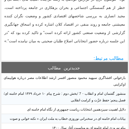
خطر از هم گسستگی اجتماعی و بحران بزهکاری در جامعه پرداخته است،
مجید انصاری به بررسی شاخصهای اقتصادی کشور و وضعیت نگران کننده
معیشتی جامعه و روند منفی در اقتصاد کلان اشاره کرده و اسحاق جهانگیری
گزارشی از وضعیت صنعتی کشور ارائه کرده است" و تاکید کرده بود که "در
این جلسه درباره حضور انتخاباتی اصلاح طلبان صحبتی به میان نیامده است".»
مطالب مرتبط:
جدیدترین
مطالب
بازخوانی افشاگری سپهبد محمود منصور افسر ارشد اطلاعات مصر درباره هواپیمای
اوکراینی
منشور گفتمان امام و انقلاب - 7 /بخش دوم : شرح پیام ۱۰ خرداد ۱۳۶۹ امام خامنه ای/
فصل پنجم: حفظ عزّت و کرامت انقلابی
دلایل اهمیت سیزدهمین انتخابات ریاست جمهوری از نگاه امام خامنه ای
بیانات امام خامنه ای در سخنرانی نوروزی خطاب به ملت ایران + نکته خوانی و صوت
پیام نوروزی امام خامنه ای به مناسبت آغاز سال ۱۴۰۰