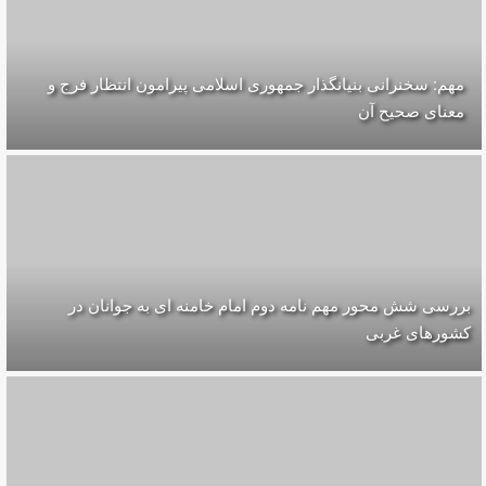
مهم: سخنرانی بنیانگذار جمهوری اسلامی پیرامون انتظار فرج و
معناى صحيح آن
بررسی شش محور مهم نامه دوم امام خامنه ای به جوانان در
کشورهای غربی