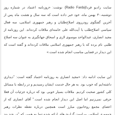
سایت رادیو فردا(Radio Farda) نوشت: «روزنامه اعتماد در شماره روز
دوشنبه،۳۰ بهمن ماه، خود خبر داده است که سه سال و هشت ماه پس از
آخرين گفتگوی رودرروی اصلاح‌طلبان و رهبر جمهوری اسلامی، سه فعال
سياسی اصلاح‌طلب با آیت‌الله علی خامنه‌ای ملاقات کرده‌اند. اين روزنامه از
مجيد انصاری، عبدالواحد موسوی لاری و اسحاق جهانگيری به عنوان سه اصلاح
طلبی نام برده که با رهبر جمهوری اسلامی ملاقات کرده‌اند و گفته است که
اين ديدار در فضايی مناسب انجام شده است.»
این سایت ادامه داد: «مجيد انصاری به روزنامه اعتماد گفته است: "ديداری
داشته‌ايم که خوب بود. به هر حال خدمت ايشان رسيديم و در رابطه با مسائل
کلی کشور صحبت کرديم. ملاقات بسيار خوبی بود که درباره جزئيات آن فعلا
حرفی نمی‌زنيم اما اصل اين ديدار انجام شده است." آقای انصاری که از
اعضای مجمع روحانيون مبارز است همچنين درباره نقطه نظرات رهبر
جمهوری اسلامی پيرامون گزارش‌های ارائه شده تنها به همين که "در چند بند