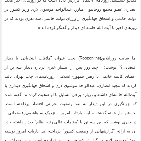
گفتگو نشستند. روزنامه ''اعتماد'' گزارش داده است که در روزهای اخیر مجید
انصاری عضو مجمع روحانیون مبارز، عبدالواحد موسوی لاری وزیر کشور در
دولت خاتمی و اسحاق جهانگیری از وزرای دولت خاتمی، سه نفری بودند که در
روزهای اخیر با آیت الله خامنه ای دیدار و گفتگو کرده اند.»
اما سایت روزآنلاین(Roozonline) تحت عنوان "ملاقات انتخاباتی یا دیدار
اقتصادی؟" نوشت: « چند روز پس از انتشار خبری درباره دیدار سه تن از
اعضای کابینه خاتمی با رهبر جمهوری‌اسلامی، روزنامه‌های چاپ تهران تائید
کردند که مجید انصاری، عبدالواحد موسوی لاری و اسحاق جهانگیری دیداری با
آیت‌الله خامنه‌ای داشته و درباره برخی مسایل با او صحبت کرده‌اند. گفته شده
که جهانگیری در این دیدار به نقد وضعیت بحرانی اقتصاد پرداخته است.
نخستین بار هفته گذشته سایت بازتاب امروز – نزدیک به هاشمی‌رفسنجانی –
در خبری نوشت که این سه تن با "مقامات عالی رتبه نظام" دیدار داشته و در
آن به ارائه "گزارشهایی از وضعیت کشور" پرداخته اند. بازتاب امروز نوشته
بود: "موسوی لاری در گزارش کوتاهی به رشد فزاینده آسیب های اجتماعی و