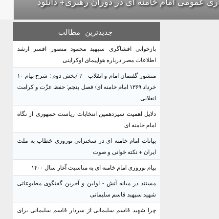
ری عمومی امام خامنه ای در دوران رهبری+ دانلود
جدیدترین
مطالب
بازخوانی افشاگری سپهبد محمود منصور افسر ارشد
اطلاعات مصر درباره هواپیمای اوکراینی
منشور گفتمان امام و انقلاب - 7 /بخش دوم : شرح پیام ۱۰
خرداد ۱۳۶۹ امام خامنه ای/ فصل پنجم: حفظ عزّت و کرامت
انقلابی
دلایل اهمیت سیزدهمین انتخابات ریاست جمهوری از نگاه
امام خامنه ای
بیانات امام خامنه ای در سخنرانی نوروزی خطاب به ملت
ایران + نکته خوانی و صوت
پیام نوروزی امام خامنه ای به مناسبت آغاز سال ۱۴۰۰
مستند در میانه آتش - اولین و آخرین گفتگوی مطبوعاتی
شهید سپهبد قاسم سلیمانی
چرا شهید قاسم سلیمانی از سردار قاسم سلیمانی برای