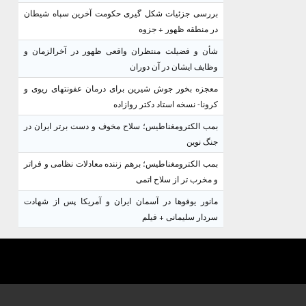
بررسی جزئیات شکل گیری حکومت آخرین سپاه شیطان
در منطقه ظهور + جزوه
شأن و فضیلت منتظران واقعی ظهور در آخرالزمان و
وظایف ایشان در آن دوران
معجزه بخور جوش شیرین برای درمان عفونتهای ریوی و
کرونا- نسخه استاد دکتر روازاده
بمب الکترومغناطیس؛ سلاح مخوف و دست برتر ایران در
جنگ نوین
بمب الکترومغناطیس؛ برهم زننده معادلات نظامی و فراتر
و مخرب تر از سلاح اتمی
مانور یوفوها در آسمان ایران و آمریکا پس از شهادت
سردار سلیمانی + فیلم