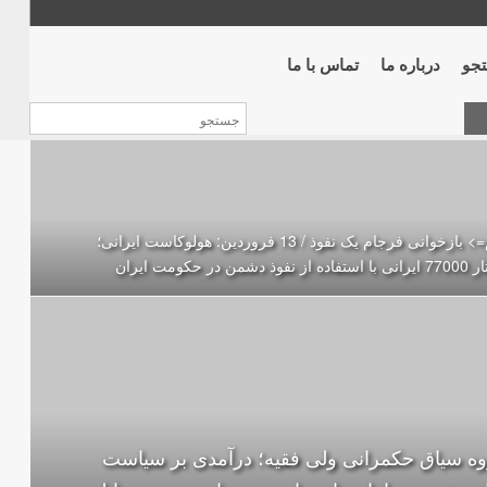
جو
درباره ما
تماس با ما
مهم=> بازخوانی فرجام یک نفوذ / 13 فروردین: هولوکاست ایرانی؛
ز نفوذ دشمن در حکومت ایران
ه سیاق حکمرانی ولی فقیه؛ درآمدی بر سیاست