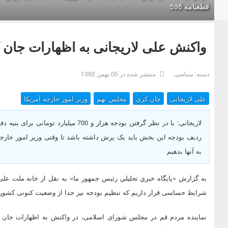
قطعنامه 598
واکنش علی لاریجانی به اظهارات جان 
دسته:
سیاسی
منتشر شده در 05 بهمن 1392
علی لاریجانی
جان کری
مجلس نهم
وزیر امور خارجه آمریکا
لاریجانی: با در نظر گرفتن بودجه هزار و 0
ردیف بودجه این بخش باید یک پرش داشته باشد تا وقتی وزیر امور خارجه 
به آنها بدهیم
به گزارش «پايگاه خبري تحليلي رئيس جمهور ما» به نقل از خانه ملت عل
شرایط حساسی قرار داریم که تنظیم بودجه نیز جدا از وضعیت کنونی کشور
نماینده مردم قم در مجلس شورای اسلامی، در واکنش به اظهارات جان کر