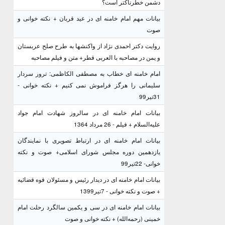
دشمن خطرناکتر است؟
بیانات مهم امام خامنه ای در عید قربان + نکته خوانی و
صوت
روایت دکتر احمدی نژاد از واکنشها به طرح صلح عربستان
و یمن در مصاحبه با العربی قطر+ متن و فیلم مصاحبه
امام خامنه ای خطاب به مصطفی الکاظمی: ترور سردار
سلیمانی را هرگز فراموش نمی کنیم + نکته خوانی -
31تیر99
بیانات امام خامنه ای در سالروز شهادت امام جواد
علیه‌السلام + فیلم - 26 مرداد 1364
بیانات امام خامنه ای در ارتباط تصویری با نمایندگان
یازدهمین دوره مجلس شورای اسلامی+ صوت و نکته
خوانی- 22تیر99
بیانات امام خامنه ای در دیدار رئیس و مسئولان قوه قضائیه
+ صوت و نکته خوانی - 7تیر1399
بیانات امام خامنه ای در سی و یکمین سالگرد رحلت امام
خمینی (رحمه‌الله) + نکته خوانی و صوت