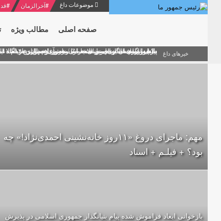
موضوعات داغ
#
آخرالزمان
#
قدر
صفحه اصلی
مطالب ویژه
ت
منشور گفتمان امام و انقلاب - 7 /بخش دوم : شرح پیام ۱۰ خرداد ۱۳۶۹ امام خامنه ای/ فصل پنجم: حفظ عزّت و کرامت انقلابی
پیام نوروزی امام خامنه ای به مناسبت آغاز سال ۱۴۰۰
دلایل اهمیت سیزدهمین انتخابات ریاست جمهوری از نگاه ام
بیانات امام خامنه ای در سخنرانی نوروزی خطاب به ملت ای
بازخوانی افشاگری سپهبد محمود منصور افسر ارشد اطلاعات
خبرهای داغ
مهم: ماجرای دروغ «۱۱روز خانه‌نشینی احمدی‌نژاد!» چه
بود؟ + فیلـم + اسناد
بازخوانی ابعاد فراموش شده پیام بنیانگذار جمهوری اسلامی در پذیرش