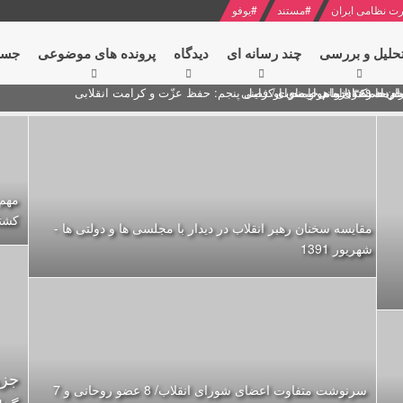
ت نظامی ایران
#
مستند
#
یوفو
حلیل و بررسی
چند رسانه ای
دیدگاه‌
پرونده های موضوعی
جست
ام خامنه ای
ران + نکته خوانی و صوت
 مصر درباره هواپیمای اوکراینی
کشتار 77000 ایرانی با استفاده ا
مقایسه سخنان رهبر انقلاب در دیدار با مجلسی ها و دولتی ها -
شهریور 1391
جزو
سرنوشت متفاوت اعضای شورای انقلاب/ 8 عضو روحانی و 7