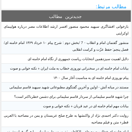
مطالب مرتبط:
جدیدترین
مطالب
بازخوانی افشاگری سپهبد محمود منصور افسر ارشد اطلاعات مصر درباره هواپیمای
اوکراینی
منشور گفتمان امام و انقلاب - 7 /بخش دوم : شرح پیام ۱۰ خرداد ۱۳۶۹ امام خامنه ای/
فصل پنجم: حفظ عزّت و کرامت انقلابی
دلایل اهمیت سیزدهمین انتخابات ریاست جمهوری از نگاه امام خامنه ای
بیانات امام خامنه ای در سخنرانی نوروزی خطاب به ملت ایران + نکته خوانی و صوت
پیام نوروزی امام خامنه ای به مناسبت آغاز سال ۱۴۰۰
مستند در میانه آتش - اولین و آخرین گفتگوی مطبوعاتی شهید سپهبد قاسم سلیمانی
چرا شهید قاسم سلیمانی از سردار قاسم سلیمانی برای دشمن خطرناکتر است؟
بیانات مهم امام خامنه ای در عید قربان + نکته خوانی و صوت
روایت دکتر احمدی نژاد از واکنشها به طرح صلح عربستان و یمن در مصاحبه با العربی
قطر+ متن و فیلم مصاحبه
امام خامنه ای خطاب به مصطفی الکاظمی: ترور سردار سلیمانی را هرگز فراموش نمی