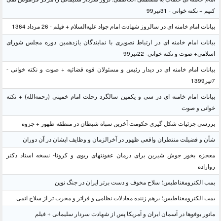
کنیم + نکته خوانی - 31تیر99
بیانات امام خامنه ای در سالروز شهادت امام جواد علیه‌السلام + فیلم - 26 مرداد 1364
بیانات امام خامنه ای در ارتباط تصویری با نمایندگان یازدهمین دوره مجلس شورای
اسلامی+ صوت و نکته خوانی- 22تیر99
بیانات امام خامنه ای در دیدار رئیس و مسئولان قوه قضائیه + صوت و نکته خوانی -
7تیر1399
بیانات امام خامنه ای در سی و یکمین سالگرد رحلت امام خمینی (رحمه‌الله) + نکته
خوانی و صوت
بررسی جزئیات شکل گیری حکومت آخرین سپاه شیطان در منطقه ظهور + جزوه
شأن و فضیلت منتظران واقعی ظهور در آخرالزمان و وظایف ایشان در آن دوران
معجزه بخور جوش شیرین برای درمان عفونتهای ریوی و کرونا- نسخه استاد دکتر
روازاده
بمب الکترومغناطیس؛ سلاح مخوف و دست برتر ایران در جنگ نوین
بمب الکترومغناطیس؛ برهم زننده معادلات نظامی و فراتر و مخرب تر از سلاح اتمی
مانور یوفوها در آسمان ایران و آمریکا پس از شهادت سردار سلیمانی + فیلم