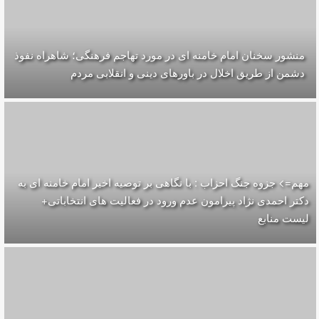
منشور سخنان امام خامنه ای در مورد تهاجم فرهنگی؛ شاهراه نفوذ
دشمن از طریق اخلال در باورهای دینی و انقلابی مردم
مهم=> جزوه جنگ احزاب : با نگاهی بر توصیه اخیر امام خامنه ای به
دکتر احمدی نژاد پیرامون عدم ورود در فعالیت های انتخاباتی+
لیست منابع