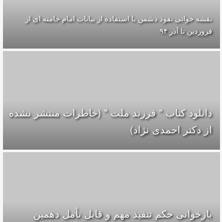
نقشه خوانی نفوذ دشمن با استفاده از بیانات امام خامنه ای از
فروردین تا آذر ۹۴
دانلود کتاب " فرزند ملت " (خاطرات منتشر نشده
از دکتر احمدی نژاد)
بازخوانی حکم تنفیذ مهم و قابل تأمل دهمین