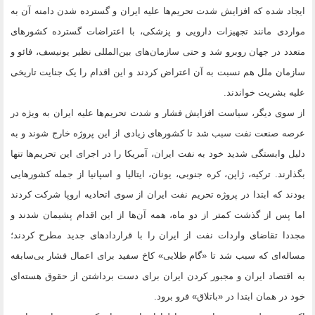
ایجاد شده که افزایش شدت تحریم‌ها علیه ایران و گسترده شدن دامنه آن به
مواردی مانند تجهیزات دارویی و پزشکی، با اعتراضات گسترده کشورهای
متعدد در جهان روبرو شد و حتی سازمان‌های بین‌المللی نظیر یونیسف، فائو و
سازمان ملل هم نسبت به آن اعتراض کردند و این اقدام را یک جنایت تاریخی
علیه بشریت خواندند.
از سوی دیگر، سیاست افزایش فشار و شدت تحریم‌ها علیه ایران به ویژه در
عرصه صنعت نفت سبب شد تا کشورهای زیادی از این پروژه خارج شوند و به
دلیل وابستگی شدید خود به نفت ایران، آمریکا را در اجرای این تحریم‌ها تنها
بگذارند. ترکیه، ژاپن، کره جنوبی، یونان، ایتالیا و اسپانیا از جمله کشورهایی
بودند که ابتدا در پروژه تحریم نفت ایران از سوی اتحادیه اروپا شرکت کردند
اما پس از گذشت کمتر از دو ماه، همه آن‌ها از این اقدام پشیمان شدند و
مجددا تقاضای واردات نفت از ایران را با قراردادهای جدید مطرح کردند؛
مساله‌ای که سبب شد تا «گام طلایی» کاخ سفید برای اعمال فشار بی‌سابقه
به اقتصاد ایران و مجبور کردن ایران برای دست برداشتن از حقوق هسته‌ای
خود در‌‌ همان ابتدا در «باتلاق» فرو برود.