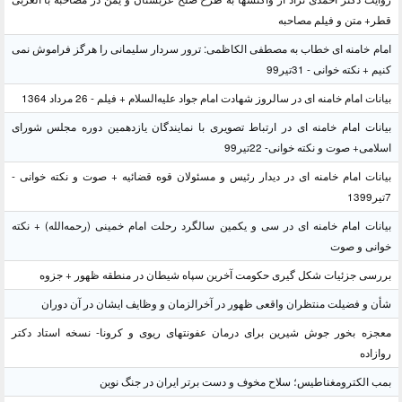
قطر+ متن و فیلم مصاحبه
امام خامنه ای خطاب به مصطفی الکاظمی: ترور سردار سلیمانی را هرگز فراموش نمی
کنیم + نکته خوانی - 31تیر99
بیانات امام خامنه ای در سالروز شهادت امام جواد علیه‌السلام + فیلم - 26 مرداد 1364
بیانات امام خامنه ای در ارتباط تصویری با نمایندگان یازدهمین دوره مجلس شورای
اسلامی+ صوت و نکته خوانی- 22تیر99
بیانات امام خامنه ای در دیدار رئیس و مسئولان قوه قضائیه + صوت و نکته خوانی -
7تیر1399
بیانات امام خامنه ای در سی و یکمین سالگرد رحلت امام خمینی (رحمه‌الله) + نکته
خوانی و صوت
بررسی جزئیات شکل گیری حکومت آخرین سپاه شیطان در منطقه ظهور + جزوه
شأن و فضیلت منتظران واقعی ظهور در آخرالزمان و وظایف ایشان در آن دوران
معجزه بخور جوش شیرین برای درمان عفونتهای ریوی و کرونا- نسخه استاد دکتر
روازاده
بمب الکترومغناطیس؛ سلاح مخوف و دست برتر ایران در جنگ نوین