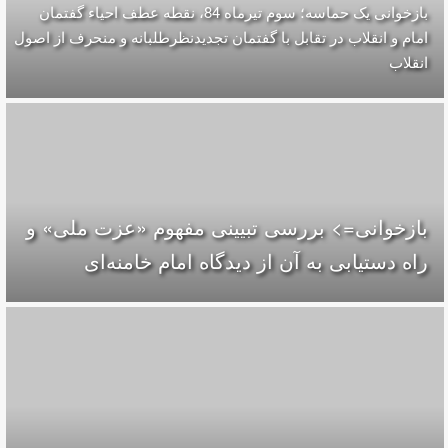
بازخوانی یک حماسه؛ سوم تیرماه 84، نقطه عطف احیاء گفتمان
امام و انقلاب در تقابل با گفتمان تجدیدنظرطلبانه و منحرف از اصول
انقلاب
بازخوانی=> بررسی تبیینی مفهوم «عزت ملی» و
راه دستیابی به آن از دیدگاه امام خامنه‌ای