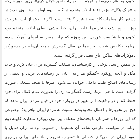
اکنون به نظر می‌رسد با توجه به اظهارات اخیر «جان کری»، وزیر امور خارجه
و «چاک هگل»، وزیر دفاع ایالات متحده در کابینه دوم اوباما، سناریوی جدید در
دستور کار مقامات کاخ سفید قرار گرفته است. اگر تا پیش از این، افزایش
روز به روز شدت تحریم‌ها علیه ایران، خط مشی اصلی ایالات متحده بود،
اکنون و با شکست خوردن این پروژه که نهایتا منجر به انزوای آمریکا شده،
برنامه «کاهش شدت تحریم‌ها در قبال گسترش دامنه آن‌ها» در دستورکار
دموکرات‌های ساکن اتاق بیضی قرار گرفته است.
در همین راستا، برخی از کار‌شناسان، تبلیغات گسترده برای جان کری و چاک
هگل و آنچه رویکرد «گفتگو مدارانه» آنان در رسانه‌های غربی و بعضی از
رسانه‌های اصلاح طلب داخلی خوانده می‌شود، صرفا با هدف تبلیغاتی صورت
گرفته است تا هم امریکا ژست گفتگو مداری را بصورت تمام کمال برای خود
حفظ کند و در واقعیت امر تغییر در رویکرد خود در قبال مردم ایران ندهد که
هیچ، بر تحریم‌ها و اعمال محدودیت‌ها نسبت به مردم ایران بیافزاید؛ موضوعی
که این روز‌ها و همزمان با بحث‌های مختلف پیرامون رویکرد متفاوت کابینه دوم
اوباما در سیاست خارجی شاهد آن هستیم؛ از تصویب بودجه برای تقابل با
نفوذ ایران در امریکای شمالی تا تصویب تحریم رسانه‌های ایرانی بر روی