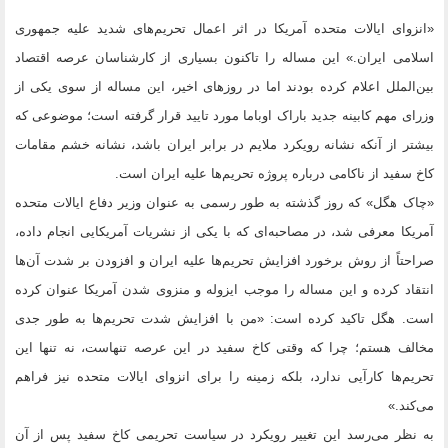
«انزوای ایالات متحده آمریکا در اثر اعمال تحریم‌های شدید علیه جمهوری
اسلامی ایران.» این مساله را تاکنون بسیاری از کار‌شناسان عرصه اقتصاد
بین‌الملل اعلام کرده بودند اما در روزهای اخیر، این مساله از سوی یکی از
وزرای مهم کابینه جدید باراک اوباما مورد تایید قرار گرفته است؛ موضوعی که
بیشتر از آنکه نشانه رویکرد ملایم در برابر ایران باشد، نشانه خشم مقامات
کاخ سفید از ناکامی درباره پروژه تحریم‌ها علیه ایران است.
«چاک هگل» که روز گذشته به طور رسمی به عنوان وزیر دفاع ایالات متحده
آمریکا معرفی شد، در مصاحبه‌ای که با یکی از نشریات آمریکایی انجام داده،
صراحتاً از روش برخورد افزایش تحریم‌ها علیه ایران و افزودن بر شدت آن‌ها
انتقاد کرده و این مساله را موجب ایزوله و منزوی شدن آمریکا عنوان کرده
است. هگل تاکید کرده است: «من با افزایش شدت تحریم‌ها به طور جدی
مخالف هستم؛ چرا که وقتی کاخ سفید در این عرصه تنهاست، نه تنها این
تحریم‌ها کارآیی ندارد، بلکه زمینه را برای انزوای ایالات متحده نیز فراهم
می‌کند.»
به نظر می‌رسد این تغییر رویکرد در سیاست تحریمی کاخ سفید پس از آن