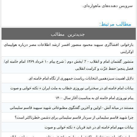
سرویس‌ دهنده‌های ماهواره‌ای.
مطالب مرتبط:
جدیدترین
مطالب
بازخوانی افشاگری سپهبد محمود منصور افسر ارشد اطلاعات مصر درباره هواپیمای
اوکراینی
منشور گفتمان امام و انقلاب - 7 /بخش دوم : شرح پیام ۱۰ خرداد ۱۳۶۹ امام خامنه ای/
فصل پنجم: حفظ عزّت و کرامت انقلابی
دلایل اهمیت سیزدهمین انتخابات ریاست جمهوری از نگاه امام خامنه ای
بیانات امام خامنه ای در سخنرانی نوروزی خطاب به ملت ایران + نکته خوانی و صوت
پیام نوروزی امام خامنه ای به مناسبت آغاز سال ۱۴۰۰
مستند در میانه آتش - اولین و آخرین گفتگوی مطبوعاتی شهید سپهبد قاسم سلیمانی
چرا شهید قاسم سلیمانی از سردار قاسم سلیمانی برای دشمن خطرناکتر است؟
بیانات مهم امام خامنه ای در عید قربان + نکته خوانی و صوت
روایت دکتر احمدی نژاد از واکنشها به طرح صلح عربستان و یمن در مصاحبه با العربی