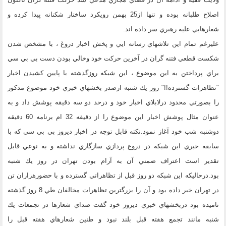
اصلاح طلبانه بوده و تنها از25 بهمن رويكرد ساختار شكنانه پيدا كرده و
شعارهايي عليه رهبري سر داده اند.
عليرغم تمام اين تلاشهاي رسانه ايي و پخش اخبار دروغ ، با مشخص شدن
شكست قطعي فتنه گران در آخرين حركت خود وخالي بودن دست بي بي سي
براي پرداختن به اين موضوع ، اين شبكه روزگذشته با پايين كشيدن اخبار
"تظاهرات گسترده!!" روز يك شنبه ازصدر بخشهاي خبري خود موضوع مذكور
را بصورتي محدود درلابلاي اخبار خود و درحد دو سه دقيقه پوشش داد و به
عنوان مثال پوشش اخبار اين موضوع را از دقيقه 32 ام برنامه 60 دقيقه
دوشنبه شب خود آغاز نمود.نكته قابل توجه در اخبار ديروز بي بي سي كه با
سابقه خبري اين شبكه در دروغ پردازي سازگاري نداشته و به نوعي قابل
تقدير است اعتراف ضمني آن به آرام بودن تهران در روز يك شنبه
بود.درحاليكه اين شبكه دو روز قبل از تظاهراتي گسترده و با حضورهزاران تن
در تهران خبر داده بود و آن را بزرگترين تظاهرات مخالفان طي 8 روز گذشته
ناميده بود دربخشهاي خبري ديروز خود گفت صداي شعارها در تجمعات يك
شنبه مانند تجمع هفته قبل بلند نبود و طنين شعارهاي هفته قبل را