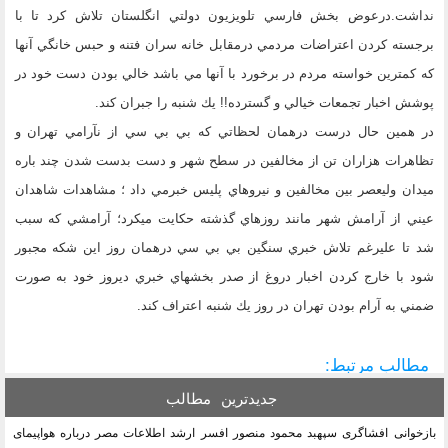
نداشت.درعوض بخش فارسي تلويزيون دولتي انگلستان تلاش كرد تا با
برجسته كردن اعتراضات مردمي درمقابل خانه سران فتنه و حبس خانگي آنها
كه كمترين خواسته مردم در برخورد با آنها مي باشد خالي بودن دست خود در
پوشش اخبار تجمعات خيالي و گسترده!! يك شنبه را جبران كند.
در همين حال درست درهمان لحظاتي كه بي بي سي از نآرامي تهران و
تظاهرات هزاران تن از مخالفين در سطح شهر و دست بدست شدن چند باره
ميدان وليعصر بين مخالفين و نيروهاي پليس خبرمي داد ؛ مشاهدات شاهدان
عيني از آرامش شهر مانند روزهاي گذشته حكايت ميكرد؛ آرامشي كه سبب
شد تا عليرغم تلاش خبري سنگين بي بي سي درهمان روز اين شكه مجبور
شود با خارج كردن اخبار دروغ از صدر بخشهاي خبري ديروز خود به صورت
ضمني به آرام بودن تهران در روز يك شنبه اعتراف كند.
مطالب مرتبط:
جدیدترین
مطالب
بازخوانی افشاگری سپهبد محمود منصور افسر ارشد اطلاعات مصر درباره هواپیمای