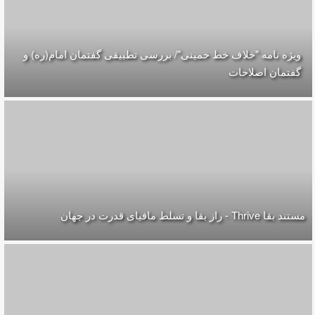
ویژه نامه "خلاف خط خمینی"/ بررسی تطبیقی گفتمان امام(ره) و
گفتمان اصلاحات
مستند بقا Thrive - راز بقا و تسلط مافیای قدرت در جهان