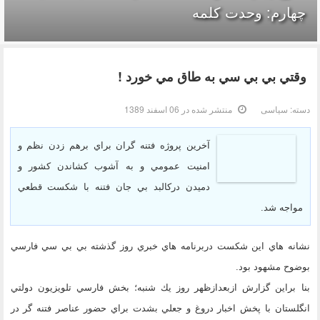
چهارم: وحدت کلمه
وقتي بي بي سي به طاق مي خورد !
دسته:
سیاسی
منتشر شده در 06 اسفند 1389
آخرين پروژه فتنه گران براي برهم زدن نظم و
امنيت عمومي و به آشوب كشاندن كشور و
دميدن دركالبد بي جان فتنه با شكست قطعي
مواجه شد.
نشانه هاي اين شكست دربرنامه هاي خبري روز گذشته بي بي سي فارسي
بوضوح مشهود بود.
بنا براين گزارش ازبعدازظهر روز يك شنبه؛ بخش فارسي تلويزيون دولتي
انگلستان با پخش اخبار دروغ و جعلي بشدت براي حضور عناصر فتنه گر در