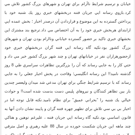
خيابان و ترسيم شرايط ناآرام براي تهران و شهرهاي بزرگ كشور تلاش مي
كرد.بازوي رسانه ايي جريان فتنه دربخشهاي خبري روز يك شنبه خود با
پرداختن گسترده به اين موضوع و قراردادن آن درصدر اخبار ؛ بخش عمده ايي
ازابتداي هربخش خبري خود را به آن اختصاص مي داد.ترجيع بند مشترك اين
بخشهاي خبري تاكيد بر حضور گسترده خياباني وناارام بودن تهران و شهرهاي
بزرگ كشور بود.تكيه گاه رسانه ايي فتنه گران دربخشهاي خبري خود
ازحضورهزاران نفر در خيابانهاي تهران و چند شهر بزرگ كشور خبر مي داد و
حتي كار را به جايي رساند كه آن را بزرگترين تظاهرات سراسري طي 8 روز
گذشته ناميد!! اين رسانه انگليسي؛ وقاحت در پخش اخبار جعلي را به جايي
رساند كه با ترسيم شرايط جنگي براي تهران مدعي شد ميدان وليعصر چندين
بار بين تظاهر كننذگان و نيروهاي پليس دست بدست شده است!! و حوادث
خيالي يك شنبه را "بحراني عميق" براي نظام ناميد.نكته قابل توجه اما در
اخبار بي بي سي تلاش براي تطهير چهره فتنه گران و پايبند نشان دادن آنها به
قانون اساسي بود.تكيه گاه رسانه ايي جريان فتنه ، عليرغم توهين و هتاكي
چند ماهه اين جريان شكست خورده در سال 88 عليه رهبري و اصل مترقي
ولايت فقيه و ادامه آن در فضاي مجازي مدعي شد حركت فتنه گران تاكنون