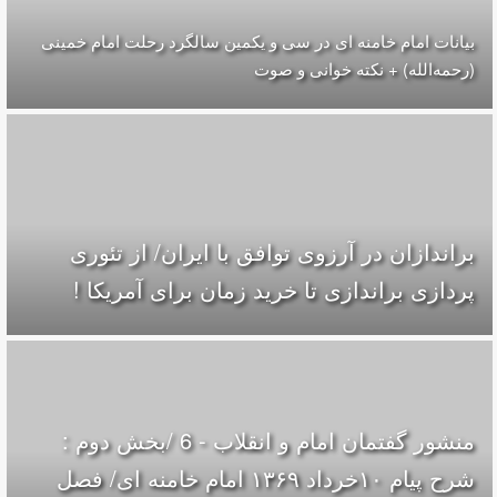
بیانات امام خامنه ای در سی و یکمین سالگرد رحلت امام خمینی
(رحمه‌الله) + نکته خوانی و صوت
براندازان در آرزوی توافق با ایران/ از تئوری
پردازی براندازی تا خرید زمان برای آمریکا !
منشور گفتمان امام و انقلاب - 6 /بخش دوم :
شرح پیام ۱۰خرداد ۱۳۶۹ امام خامنه ای/ فصل