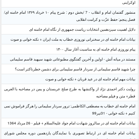
اوکراینی
منشور گفتمان امام و انقلاب - 7 /بخش دوم : شرح پیام ۱۰ خرداد ۱۳۶۹ امام خامنه ای/
فصل پنجم: حفظ عزّت و کرامت انقلابی
دلایل اهمیت سیزدهمین انتخابات ریاست جمهوری از نگاه امام خامنه ای
بیانات امام خامنه ای در سخنرانی نوروزی خطاب به ملت ایران + نکته خوانی و صوت
پیام نوروزی امام خامنه ای به مناسبت آغاز سال ۱۴۰۰
مستند در میانه آتش - اولین و آخرین گفتگوی مطبوعاتی شهید سپهبد قاسم سلیمانی
چرا شهید قاسم سلیمانی از سردار قاسم سلیمانی برای دشمن خطرناکتر است؟
بیانات مهم امام خامنه ای در عید قربان + نکته خوانی و صوت
روایت دکتر احمدی نژاد از واکنشها به طرح صلح عربستان و یمن در مصاحبه با العربی
قطر+ متن و فیلم مصاحبه
امام خامنه ای خطاب به مصطفی الکاظمی: ترور سردار سلیمانی را هرگز فراموش نمی
کنیم + نکته خوانی - 31تیر99
بیانات امام خامنه ای در سالروز شهادت امام جواد علیه‌السلام + فیلم - 26 مرداد 1364
بیانات امام خامنه ای در ارتباط تصویری با نمایندگان یازدهمین دوره مجلس شورای