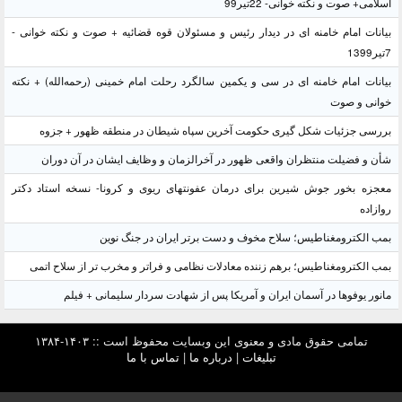
اسلامی+ صوت و نکته خوانی- 22تیر99
بیانات امام خامنه ای در دیدار رئیس و مسئولان قوه قضائیه + صوت و نکته خوانی -
7تیر1399
بیانات امام خامنه ای در سی و یکمین سالگرد رحلت امام خمینی (رحمه‌الله) + نکته
خوانی و صوت
بررسی جزئیات شکل گیری حکومت آخرین سپاه شیطان در منطقه ظهور + جزوه
شأن و فضیلت منتظران واقعی ظهور در آخرالزمان و وظایف ایشان در آن دوران
معجزه بخور جوش شیرین برای درمان عفونتهای ریوی و کرونا- نسخه استاد دکتر
روازاده
بمب الکترومغناطیس؛ سلاح مخوف و دست برتر ایران در جنگ نوین
بمب الکترومغناطیس؛ برهم زننده معادلات نظامی و فراتر و مخرب تر از سلاح اتمی
مانور یوفوها در آسمان ایران و آمریکا پس از شهادت سردار سلیمانی + فیلم
تمامی حقوق مادی و معنوی این وبسایت محفوظ است :: ۱۴۰۳-۱۳۸۴
تبلیغات
|
درباره ما
|
تماس با ما