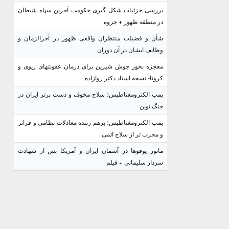
بررسی جزئیات شکل گیری حکومت آخرین سپاه شیطان
در منطقه ظهور + جزوه
شأن و فضیلت منتظران واقعی ظهور در آخرالزمان و
وظایف ایشان در آن دوران
معجزه بخور جوش شیرین برای درمان عفونتهای ریوی و
کرونا- نسخه استاد دکتر روازاده
بمب الکترومغناطیس؛ سلاح مخوف و دست برتر ایران در
جنگ نوین
بمب الکترومغناطیس؛ برهم زننده معادلات نظامی و فراتر
و مخرب تر از سلاح اتمی
مانور یوفوها در آسمان ایران و آمریکا پس از شهادت
سردار سلیمانی + فیلم