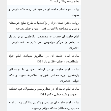
دشمن خطرناکتر است؟
بیانات مهم امام خامنه ای در عید قربان + نکته خوانی و
صوت
روایت دکتر احمدی نژاد از واکنشها به طرح صلح عربستان
و یمن در مصاحبه با العربی قطر+ متن و فیلم مصاحبه
امام خامنه ای خطاب به مصطفی الکاظمی: ترور سردار
سلیمانی را هرگز فراموش نمی کنیم + نکته خوانی -
31تیر99
بیانات امام خامنه ای در سالروز شهادت امام جواد
علیه‌السلام + فیلم - 26 مرداد 1364
بیانات امام خامنه ای در ارتباط تصویری با نمایندگان
یازدهمین دوره مجلس شورای اسلامی+ صوت و نکته
خوانی- 22تیر99
بیانات امام خامنه ای در دیدار رئیس و مسئولان قوه قضائیه
+ صوت و نکته خوانی - 7تیر1399
بیانات امام خامنه ای در سی و یکمین سالگرد رحلت امام
خمینی (رحمه‌الله) + نکته خوانی و صوت