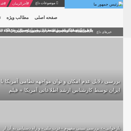
موضوعات داغ
#
آخرالزمان
#
قدر
صفحه اصلی
مطالب ویژه
ت
منشور گفتمان امام و انقلاب - 7 /بخش دوم : شرح پیام ۱۰ خرداد ۱۳۶۹ امام خامنه ای/ فصل پنجم: حفظ عزّت و کرامت انقلابی
پیام نوروزی امام خامنه ای به مناسبت آغاز سال ۱۴۰۰
دلایل اهمیت سیزدهمین انتخابات ریاست جمهوری از نگاه ام
بیانات امام خامنه ای در سخنرانی نوروزی خطاب به ملت ای
بازخوانی افشاگری سپهبد محمود منصور افسر ارشد اطلاعات
خبرهای داغ
بررسی دلایل عدم امکان و توان مواجهه نظامی آمریکا با
ایران توسط کارشناس ارشد اطلاعاتی آمریکا + فیلم
بازخوانی=> بررسی تبیینی مفهوم «عزت ملی» و راه دستیابی به آن از