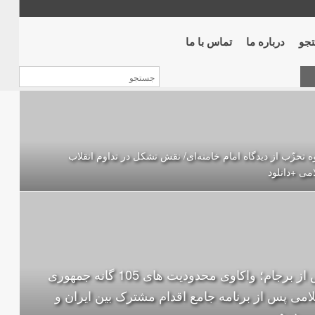
جو
درباره ما
تماس با ما
 تحزّب از دیدگاه امام خامنه‌ای/ نقش تشکل در تداوم انقلاب
می +دانلود
پس از برجام؛ واکاوی محدودیت های 105 گانه جمهوری
امی پس از برنامه جامع اقدام مشترک بین ایران و