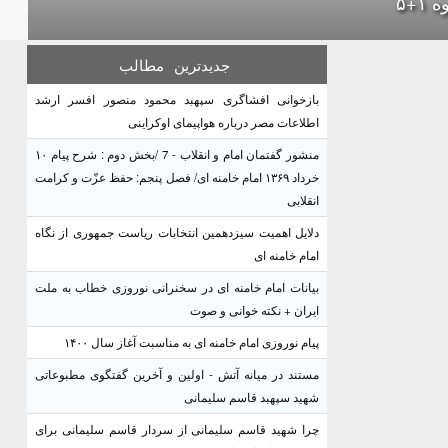
 ۱+۵
جدیدترین
مطالب
بازخوانی افشاگری سپهبد محمود منصور افسر ارشد
اطلاعات مصر درباره هواپیمای اوکراینی
منشور گفتمان امام و انقلاب - 7 /بخش دوم : شرح پیام ۱۰
خرداد ۱۳۶۹ امام خامنه ای/ فصل پنجم: حفظ عزّت و کرامت
انقلابی
دلایل اهمیت سیزدهمین انتخابات ریاست جمهوری از نگاه
امام خامنه ای
بیانات امام خامنه ای در سخنرانی نوروزی خطاب به ملت
ایران + نکته خوانی و صوت
پیام نوروزی امام خامنه ای به مناسبت آغاز سال ۱۴۰۰
مستند در میانه آتش - اولین و آخرین گفتگوی مطبوعاتی
شهید سپهبد قاسم سلیمانی
چرا شهید قاسم سلیمانی از سردار قاسم سلیمانی برای