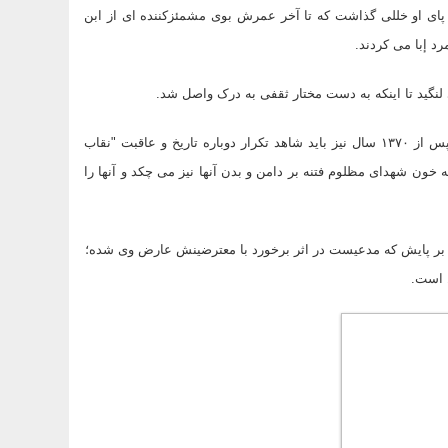
 پای او خللی گذاشت که تا آخر عمرش بوی مشمئزکننده ای از ابن
د إبا می کردند.
لنگید تا اینکه به دست مختار ثقفی به درک واصل شد.
ما این صحنه را به گونه ای ملموس تر در مختارنامه هم دیدیم. گویا اینک پس از ۱۳۷۰ سال نیز باید شاهد تکرار دوباره تاریخ و عاقبت "نقاب
ه خون شهدای مظلوم فتنه بر دامن و بدن آنها نیز می چکد و آنها را
ه بر پایش که مدعیست در اثر برخورد با معترضینش عارض وی شده؛
 است.