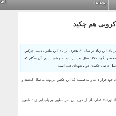
اما
بوده‌اند؟
کروبی هم چکید
چکیدن یک قطره از خون رأس مبارک حسین(ع) بر پای ابن زیاد در سال ۶۱ هجری، بر پای این ملعون دملی چرکین
نهاد که تا آخر عمر آزارش می داد. نظیر همین صحنه را گویا ۱۳۷۰ سال بعد نیز باید به چشم ببینیم. آن هنگام که
ن دمل حاصل چکیدن خون شهدای فتنه است.
ک خود قرار داده و مدعیست که این عکس مربوط به سال گذشته و
د آوردند؛ قطره ای از خون این سر مطهر، بر پای ابن زیاد ملعون