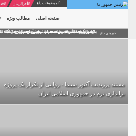
موضوعات داغ
#
آخرالزمان
#
قدر
صفحه اصلی
مطالب ویژه
ت
منشور گفتمان امام و انقلاب - 7 /بخش دوم : شرح پیام ۱۰ خرداد ۱۳۶۹ امام خامنه ای/ فصل پنجم: حفظ عزّت و کرامت انقلابی
پیام نوروزی امام خامنه ای به مناسبت آغاز سال ۱۴۰۰
دلایل اهمیت سیزدهمین انتخابات ریاست جمهوری از نگاه ام
بیانات امام خامنه ای در سخنرانی نوروزی خطاب به ملت ای
بازخوانی افشاگری سپهبد محمود منصور افسر ارشد اطلاعات
خبرهای داغ
مستند پرزيدنت آکتور سينما - روایتی از تکرار یک پروژه
براندازی نرم در جمهوری اسلامی ایران