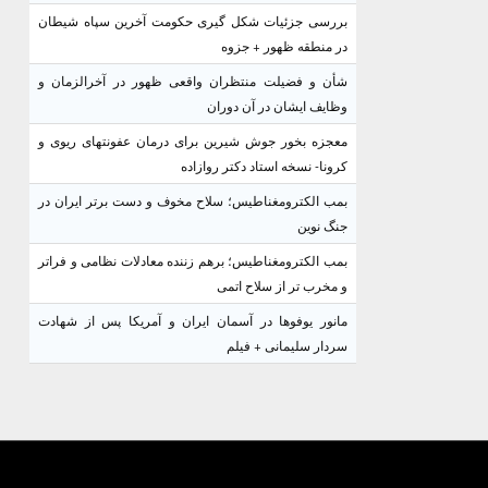
بررسی جزئیات شکل گیری حکومت آخرین سپاه شیطان
در منطقه ظهور + جزوه
شأن و فضیلت منتظران واقعی ظهور در آخرالزمان و
وظایف ایشان در آن دوران
معجزه بخور جوش شیرین برای درمان عفونتهای ریوی و
کرونا- نسخه استاد دکتر روازاده
بمب الکترومغناطیس؛ سلاح مخوف و دست برتر ایران در
جنگ نوین
بمب الکترومغناطیس؛ برهم زننده معادلات نظامی و فراتر
و مخرب تر از سلاح اتمی
مانور یوفوها در آسمان ایران و آمریکا پس از شهادت
سردار سلیمانی + فیلم