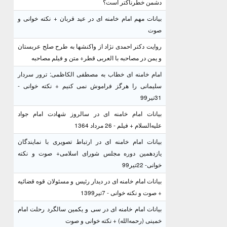
دشمن خطرناکتر است؟
بیانات مهم امام خامنه ای در عید قربان + نکته خوانی و
صوت
روایت دکتر احمدی نژاد از واکنشها به طرح صلح عربستان
و یمن در مصاحبه با العربی قطر+ متن و فیلم مصاحبه
امام خامنه ای خطاب به مصطفی الکاظمی: ترور سردار
سلیمانی را هرگز فراموش نمی کنیم + نکته خوانی -
31تیر99
بیانات امام خامنه ای در سالروز شهادت امام جواد
علیه‌السلام + فیلم - 26 مرداد 1364
بیانات امام خامنه ای در ارتباط تصویری با نمایندگان
یازدهمین دوره مجلس شورای اسلامی+ صوت و نکته
خوانی- 22تیر99
بیانات امام خامنه ای در دیدار رئیس و مسئولان قوه قضائیه
+ صوت و نکته خوانی - 7تیر1399
بیانات امام خامنه ای در سی و یکمین سالگرد رحلت امام
خمینی (رحمه‌الله) + نکته خوانی و صوت