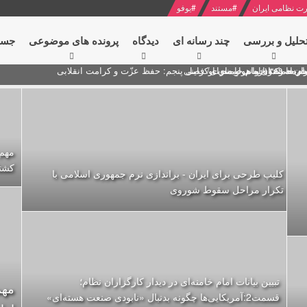
ت نظامی ایران
#
مستند
#
یوفو
حلیل و بررسی
چند رسانه ای
دیدگاه‌
پرونده های موضوعی
جست
ام خامنه ای
ران + نکته خوانی و صوت
 مصر درباره هواپیمای اوکراینی
کشتار 77000 ایرانی با استفاده ا
کلیپ طرحی برای ایران - براندازی نرم جمهوری اسلامی با
تکرار مراحل سقوط شوروی
تبیین بیانات امام خامنه‌ای در دیدار کارگزاران نظام؛
مهم
قسمت2:آمریکایی‌ها چگونه بدنبال «نابودی صنعت هسته‌ای»