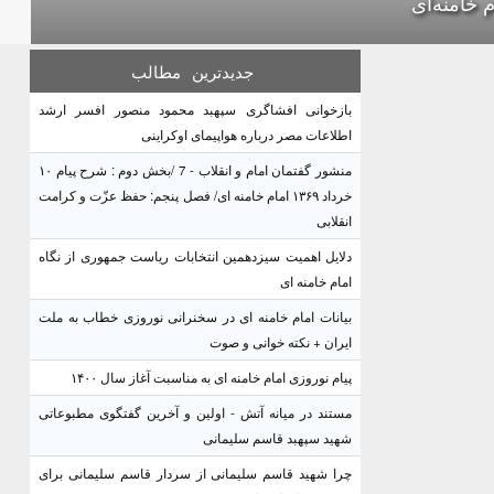
م خامنه‌ای
جدیدترین
مطالب
بازخوانی افشاگری سپهبد محمود منصور افسر ارشد
اطلاعات مصر درباره هواپیمای اوکراینی
منشور گفتمان امام و انقلاب - 7 /بخش دوم : شرح پیام ۱۰
خرداد ۱۳۶۹ امام خامنه ای/ فصل پنجم: حفظ عزّت و کرامت
انقلابی
دلایل اهمیت سیزدهمین انتخابات ریاست جمهوری از نگاه
امام خامنه ای
بیانات امام خامنه ای در سخنرانی نوروزی خطاب به ملت
ایران + نکته خوانی و صوت
پیام نوروزی امام خامنه ای به مناسبت آغاز سال ۱۴۰۰
مستند در میانه آتش - اولین و آخرین گفتگوی مطبوعاتی
شهید سپهبد قاسم سلیمانی
چرا شهید قاسم سلیمانی از سردار قاسم سلیمانی برای