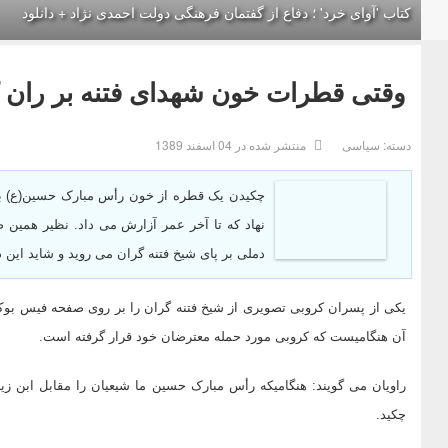
کتاب 'آوای خرد' ؛ دفاع از گفتمان فرهنگی دولت احمدی نژاد + دانلود
وقتی قطرات خون شهدای فتنه بر ران 
دسته:
سیاسی
منتشر شده در 04 اسفند 1389
دملی بر پای شیخ فتنه گران می روید و شاید ای
یکی از پسران کروبی تصویری از شیخ فتنه گران را بر روی صفحه فیس بو
آن هنگامیست که کروبی مورد حمله معترضان خود قرار گرفته است.
راویان می گویند: هنگامیکه رأس مبارک حسین ما شیعیان را مقابل ابن زیا
چکید.