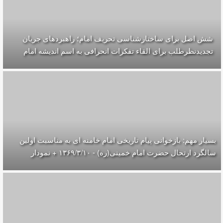
شش اصل برای ساختارشناسی تحريف امام؛ راهبردهای جریان
تجدیدنظرطلب برای القاء تفکرات انحرافی به اسم اندیشه امام
بسیار مهم: بازخوانی پیام تاریخی امام خامنه ای به مناسبت اولین
سالگرد ارتحال حضرت امام خمینی(ره) - ۱۳۶۹/۳/۱۰ + نمودار