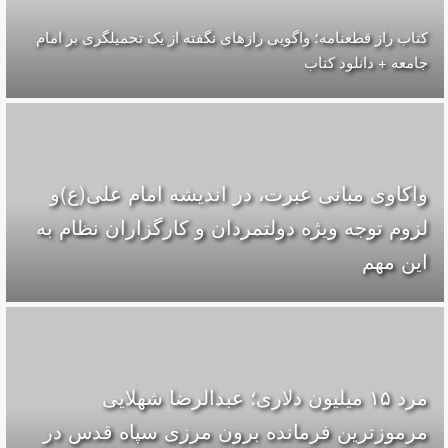
کتاب راز قطعنامه؛ واگویی رازهای نگفته از یک تحمیلگری بر امام
جامعه + دانلود کتاب
واکاوی مبانی عبرت، در اندیشه امام علی(ع)و
لزوم توجه ویژه دولتمردان و کارگزاران نظام به
این مهم
مرد ۱۵ میلیون دلاری؛ عبدالرضا شهلایی
مرموزترین فرمانده برون مرزی سپاه قدس در