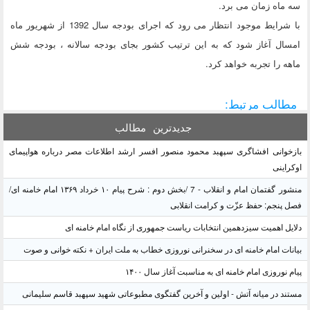
سه ماه زمان می برد.
با شرایط موجود انتظار می رود که اجرای بودجه سال 1392 از شهریور ماه
امسال آغاز شود که به این ترتیب کشور بجای بودجه سالانه ، بودجه شش
ماهه را تجربه خواهد کرد.
مطالب مرتبط:
جدیدترین
مطالب
بازخوانی افشاگری سپهبد محمود منصور افسر ارشد اطلاعات مصر درباره هواپیمای
اوکراینی
منشور گفتمان امام و انقلاب - 7 /بخش دوم : شرح پیام ۱۰ خرداد ۱۳۶۹ امام خامنه ای/
فصل پنجم: حفظ عزّت و کرامت انقلابی
دلایل اهمیت سیزدهمین انتخابات ریاست جمهوری از نگاه امام خامنه ای
بیانات امام خامنه ای در سخنرانی نوروزی خطاب به ملت ایران + نکته خوانی و صوت
پیام نوروزی امام خامنه ای به مناسبت آغاز سال ۱۴۰۰
مستند در میانه آتش - اولین و آخرین گفتگوی مطبوعاتی شهید سپهبد قاسم سلیمانی