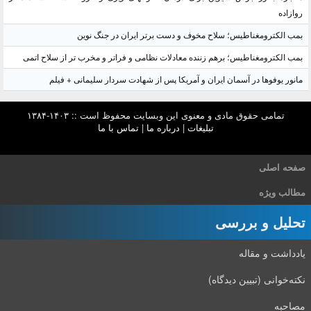
روازاده
بمب الکترومغناطیس؛ سلاح مخوف و دست برتر ایران در جنگ نوین
بمب الکترومغناطیس؛ برهم زننده معادلات نظامی و فراتر و مخرب تر از سلاح اتمی
مانور یوفوها در آسمان ایران و آمریکا پس از شهادت سردار سلیمانی + فیلم
تمامی حقوق مادی و معنوی این وبسایت محفوظ است :: ۱۴۰۳-۱۳۸۴
تبلیغات
|
درباره ما
|
تماس با ما
صفحه اصلی
مطالب ویژه
تحلیل و بررسی
یادداشت و مقاله
نکته‌خوانی (تبیین دیدگاه)
مصاحبه