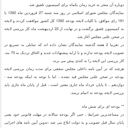
دوباره آن منجر به خرید زمان یکماه برای کمیسیون تلفیق شد.
نمایندگان مجلس شورای اسلامی در روز سه شنبه 27 فروردین ماه 1392 با
191 رای موافق، با کلیات لایحه بودجه 1392 کل کشور موافقت کردند و لایحه
به کمیسیون تلفیق برگشت و در نهایت از 22 اردیبهشت ماه کار بررسی لایحه
در صحن علنی مجلس آغاز شد.
در تقریبا 2 هفته گذشته نمایندگان نشان داده اند که تمایلی به تسریع در
تصویب لایحه بودجه ندارند و با ارایه پیشنهادات جدید و الحاق نزدیک به 70 بند،
کار بررسی این لایحه را به کندی پیش می برند.
هرچند که در آیین نامه داخلی مجلس سقفی برای مدت زمان بررسی لایحه
بودجه در صحن علنی مجلس قید نشده ، اما با توجه به اینکه بودجه سه -
دوازدهم ، تا پایان خرداد ماه جاری معتبر است ، قبل از پایان ماه جاری باید
بررسی لایحه بودجه به اتمام برسد.
** بودجه ای برای شش ماه
در مساعدترین شرایط ، حتی اگر بودجه سالانه در مهلت قانونی خود یعنی
پایان سال قبل تصویب و به دولت ابلاغ می شد ،تدوین آیین نامه های اجرایی