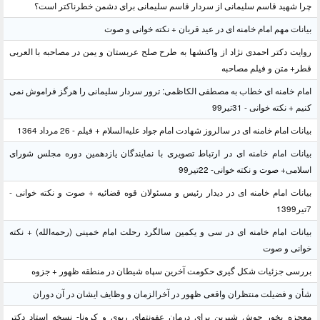
چرا شهید قاسم سلیمانی از سردار قاسم سلیمانی برای دشمن خطرناکتر است؟
بیانات مهم امام خامنه ای در عید قربان + نکته خوانی و صوت
روایت دکتر احمدی نژاد از واکنشها به طرح صلح عربستان و یمن در مصاحبه با العربی
قطر+ متن و فیلم مصاحبه
امام خامنه ای خطاب به مصطفی الکاظمی: ترور سردار سلیمانی را هرگز فراموش نمی
کنیم + نکته خوانی - 31تیر99
بیانات امام خامنه ای در سالروز شهادت امام جواد علیه‌السلام + فیلم - 26 مرداد 1364
بیانات امام خامنه ای در ارتباط تصویری با نمایندگان یازدهمین دوره مجلس شورای
اسلامی+ صوت و نکته خوانی- 22تیر99
بیانات امام خامنه ای در دیدار رئیس و مسئولان قوه قضائیه + صوت و نکته خوانی -
7تیر1399
بیانات امام خامنه ای در سی و یکمین سالگرد رحلت امام خمینی (رحمه‌الله) + نکته
خوانی و صوت
بررسی جزئیات شکل گیری حکومت آخرین سپاه شیطان در منطقه ظهور + جزوه
شأن و فضیلت منتظران واقعی ظهور در آخرالزمان و وظایف ایشان در آن دوران
معجزه بخور جوش شیرین برای درمان عفونتهای ریوی و کرونا- نسخه استاد دکتر