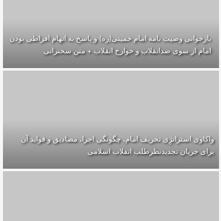
بازخوانی وصیت نامه امام خمینی(ره) و پاسخ به اتهام افراطی بودن
امام از سوی ضدانقلاب و خوارج انقلاب + متن سخنرانی
واکاوی استراتژِی تحریف امام، چگونگی اجرا، مصادیق و فواید آن
برای جریان تجدیدنظرطلب انقلاب اسلامی