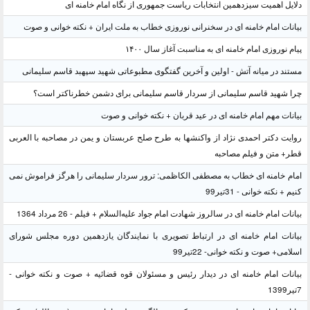
دلایل اهمیت سیزدهمین انتخابات ریاست جمهوری از نگاه امام خامنه ای
بیانات امام خامنه ای در سخنرانی نوروزی خطاب به ملت ایران + نکته خوانی و صوت
پیام نوروزی امام خامنه ای به مناسبت آغاز سال ۱۴۰۰
مستند در میانه آتش - اولین و آخرین گفتگوی مطبوعاتی شهید سپهبد قاسم سلیمانی
چرا شهید قاسم سلیمانی از سردار قاسم سلیمانی برای دشمن خطرناکتر است؟
بیانات مهم امام خامنه ای در عید قربان + نکته خوانی و صوت
روایت دکتر احمدی نژاد از واکنشها به طرح صلح عربستان و یمن در مصاحبه با العربی
قطر+ متن و فیلم مصاحبه
امام خامنه ای خطاب به مصطفی الکاظمی: ترور سردار سلیمانی را هرگز فراموش نمی
کنیم + نکته خوانی - 31تیر99
بیانات امام خامنه ای در سالروز شهادت امام جواد علیه‌السلام + فیلم - 26 مرداد 1364
بیانات امام خامنه ای در ارتباط تصویری با نمایندگان یازدهمین دوره مجلس شورای
اسلامی+ صوت و نکته خوانی- 22تیر99
بیانات امام خامنه ای در دیدار رئیس و مسئولان قوه قضائیه + صوت و نکته خوانی -
7تیر1399