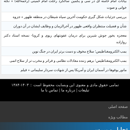
بیانات امام خامنه ای در سی و یکمین سالگرد رحلت امام خمینی (رحمه‌الله) + نکته
خوانی و صوت
بررسی جزئیات شکل گیری حکومت آخرین سپاه شیطان در منطقه ظهور + جزوه
شأن و فضیلت منتظران واقعی ظهور در آخرالزمان و وظایف ایشان در آن دوران
معجزه بخور جوش شیرین برای درمان عفونتهای ریوی و کرونا- نسخه استاد دکتر
روازاده
بمب الکترومغناطیس؛ سلاح مخوف و دست برتر ایران در جنگ نوین
بمب الکترومغناطیس؛ برهم زننده معادلات نظامی و فراتر و مخرب تر از سلاح اتمی
مانور یوفوها در آسمان ایران و آمریکا پس از شهادت سردار سلیمانی + فیلم
تمامی حقوق مادی و معنوی این وبسایت محفوظ است :: ۱۴۰۳-۱۳۸۴
تبلیغات
|
درباره ما
|
تماس با ما
صفحه اصلی
مطالب ویژه
تحلیل و بررسی