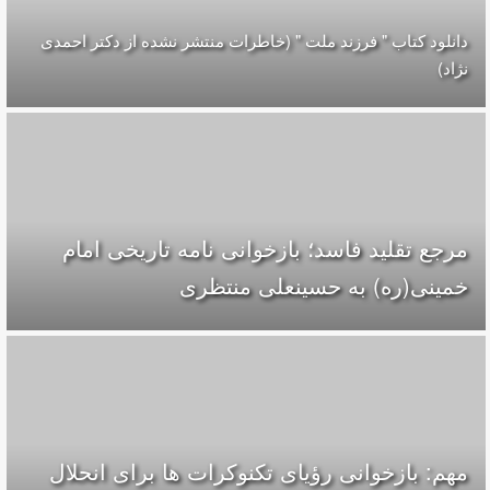
دانلود کتاب " فرزند ملت " (خاطرات منتشر نشده از دکتر احمدی
نژاد)
مرجع تقلید فاسد؛ بازخوانی نامه تاریخی امام
خمینی(ره) به حسینعلی منتظری
مهم: بازخوانی رؤیای تکنوکرات ها برای انحلال