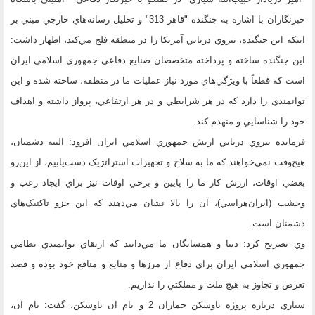
خبرنگاران با اشاره به جنگنده "قاهر 313" و تحليل رسانه‌هاي خارجي مبني بر
اينکه اين جنگنده، نيروي دريايي آمريکا را در منطقه فلج مي‌کند، اظهار‌ داشت:
اين جنگنده ساخته و پرداخته متخصصان صنايع دفاعي جمهوري اسلامي ايران
است که قطعاً با ويژگي‌هاي مورد نياز عمليات ما در منطقه، ساخته شده و اين
توانمندي را دارد که در هر شرايطي و در هر ارتفاعي، پرواز داشته و اهداف
خود را شناسايي و منهدم کند.
فرمانده نيروي دريايي ارتش جمهوري اسلامي ايران افزود: البته دشمنان،
هيچ‌وقت نمي‌خواهند که ما به سلاح و تجهيزات استراتژيک دست‌يابيم، از اين‌رو
بعضي اوقات، ارزش کار ما را پايين و برخي اوقات نيز براي ايجاد رعب و
وحشت (ايران‌هراسي)، آن را بالا نشان مي‌دهند که اين جزو تاکتيک‌هاي
دشمنان است.
وي تصريح کرد: دنيا و همسايگان ما مي‌دانند که ارتقاي توانمندي نظامي
جمهوري اسلامي ايران براي دفاع از مرزها و منابع و منافع خود بوده و قصد
تعرض و تجاوز به هيچ ملت و مملکتي را نداريم.
سياري درباره پروژه ناوشکن جماران 2 و نام آن ناوشکن، گفت: نام آن،