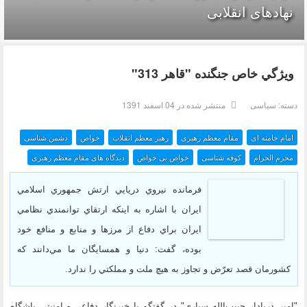
نهادهای انقلابی
ويژگي خاص جنگنده "قاهر 313"
دسته:
سیاسی
منتشر شده در 04 اسفند 1391
امام خامنه ای
مقام معظم رهبری
رهبر معظم انقلاب
خواص
دشمن شناسی
محرم الحرام
کوفه شناسی
خواص بی خواص
دیدگاه های مقام معظم رهبری
فرمانده نيروي دريايي ارتش جمهوري اسلامي
ايران با اشاره به اينکه ارتقاي توانمندي نظامي
ايران براي دفاع از مرزها و منابع و منافع خود
بوده، گفت: دنيا و همسايگان ما مي‌دانند که
کشورمان قصد تعرّض و تجاوز به هيچ ملت و مملکتي را ندارد.
"امير دريادار حبيب‌الله سياري" در گفتگو با خبرنگار دفاعي - امنيتي باشگاه