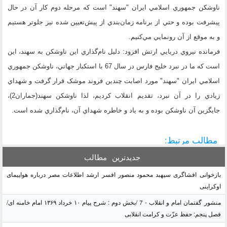
ناوشکن جمهوري اسلامي ايران "سهند" است که مرحله دوم کار آن در حال
پيشرفت بوده و حتي از برنامه زمان‌بندي از پيش‌تعيين شده نيز جلوتر هستيم
و به موقع از آن رونمايي مي‌کنيم.
فرمانده نيروي دريايي ارتش افزود: دليل نام‌گذاري اين ناوشکن به سهند، اين
است که ما در نبرد خليج فارس در سال 67 با استکبار جهاني، ناوشکن جمهوري
اسلامي ايران "سهند" مورد اصابت چندين فروند موشک قرار گرفت و شهداي
زيادي را در آن نبرد، تقديم انقلاب کرديم، لذا ناوشکن سهند(جماران2)،
جايگزين آن ناوشکن بوده و به ياد و خاطره شهداي آن، نام‌گذاري شده است.
مطالب مرتبط:
جدیدترین
مطالب
بازخوانی افشاگری سپهبد محمود منصور افسر ارشد اطلاعات مصر درباره هواپیمای
اوکراینی
منشور گفتمان امام و انقلاب - 7 /بخش دوم : شرح پیام ۱۰ خرداد ۱۳۶۹ امام خامنه ای/
فصل پنجم: حفظ عزّت و کرامت انقلابی