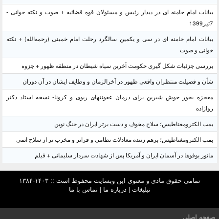
بیانات امام خامنه ای در دیدار رئیس و مسئولان قوه قضائیه + صوت و نکته خوانی -
7تیر1399
بیانات امام خامنه ای در سی و یکمین سالگرد رحلت امام خمینی (رحمه‌الله) + نکته
خوانی و صوت
بررسی جزئیات شکل گیری حکومت آخرین سپاه شیطان در منطقه ظهور + جزوه
شأن و فضیلت منتظران واقعی ظهور در آخرالزمان و وظایف ایشان در آن دوران
معجزه بخور جوش شیرین برای درمان عفونتهای ریوی و کرونا- نسخه استاد دکتر
روازاده
بمب الکترومغناطیس؛ سلاح مخوف و دست برتر ایران در جنگ نوین
بمب الکترومغناطیس؛ برهم زننده معادلات نظامی و فراتر و مخرب تر از سلاح اتمی
مانور یوفوها در آسمان ایران و آمریکا پس از شهادت سردار سلیمانی + فیلم
تمامی حقوق مادی و معنوی این وبسایت محفوظ است :: ۱۴۰۳-۱۳۸۴
تبلیغات
|
درباره ما
|
تماس با ما
صفحه اصلی