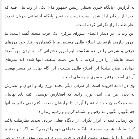
به گزارش «پايگاه خبري تحليلي رئيس جمهور ما»؛ یکی از زندانیان فتنه که
اخیرا از زندان آزاد شده است نسبت به تغییر پایگاه اجتماعی جریان تجدید
نظر طلب ابراز نگرانی کرده است.
این زندانی در دیدار اعضای شورای مرکزی یک حزب منحله گفته است: ما
امروز نیازمند بازتعریف اصلاح طلبی هستیم. ما با گفتمان و رفتار خود مرزهای
عرفی و شرعی را در هم شکسته ایم.امروز دخترانی که به دیدن من آمدند
دست هایشان را دراز کردند تا با من دست بدهند، اینها شده اند لیدرهای
جوانان اصلاح طلب! این اصلاح طلبی نیست ، این گام نهادن در مسیر نهضت
آزادی است. رفتن به سوی جبهه ملی است.
وی در ادامه افزوده است: از طرفی دیگر محمد نوری زاد و اعوان و انصارش
به دیدن من می آیند. نوری زادی که افتخارش بوسیدن کف پای بهاییان
است.محکومان حوادث ۸۸ را آورده تا برایشان صحبت کنم.نمی دانم به آنها
چه بگویم. بگویم تند رفتیم و اشتباه کردیم و رفتیم زندان؟
این زندانی فتنه با ابراز نگرانی از پایگاه فعلی جریان تجدید نظرطلب تاکید
کرد: ما باید هر چه سریع تر پایگاه اجتماعی خود را ترمیم کنیم. اگر دیر بجنبیم
نظام ما را با نسخه نهضت آزادی و جبهه ملی درهم می پیچد. خودی و غیر