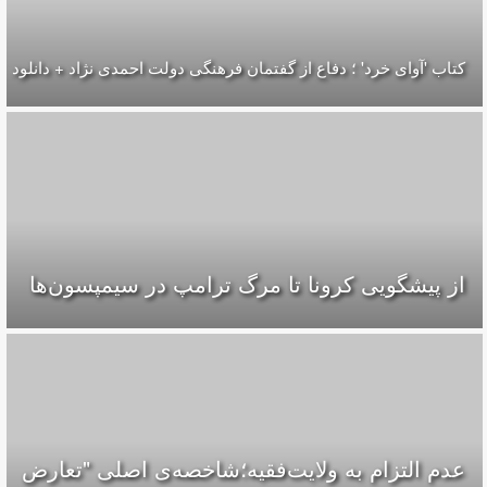
کتاب 'آوای خرد' ؛ دفاع از گفتمان فرهنگی دولت احمدی نژاد + دانلود
از پیشگویی کرونا تا مرگ ترامپ در سیمپسون‌ها
عدم التزام به ولایت‌فقیه؛شاخصه‌ی اصلی "تعارض