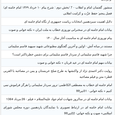
منشور گفتمان امام و انقلاب - 7 /بخش دوم : شرح پیام ۱۰ خرداد ۱۳۶۹ امام خامنه ای/
فصل پنجم: حفظ عزّت و کرامت انقلابی
دلایل اهمیت سیزدهمین انتخابات ریاست جمهوری از نگاه امام خامنه ای
بیانات امام خامنه ای در سخنرانی نوروزی خطاب به ملت ایران + نکته خوانی و صوت
پیام نوروزی امام خامنه ای به مناسبت آغاز سال ۱۴۰۰
مستند در میانه آتش - اولین و آخرین گفتگوی مطبوعاتی شهید سپهبد قاسم سلیمانی
چرا شهید قاسم سلیمانی از سردار قاسم سلیمانی برای دشمن خطرناکتر است؟
بیانات مهم امام خامنه ای در عید قربان + نکته خوانی و صوت
روایت دکتر احمدی نژاد از واکنشها به طرح صلح عربستان و یمن در مصاحبه با العربی
قطر+ متن و فیلم مصاحبه
امام خامنه ای خطاب به مصطفی الکاظمی: ترور سردار سلیمانی را هرگز فراموش نمی
کنیم + نکته خوانی - 31تیر99
بیانات امام خامنه ای در سالروز شهادت امام جواد علیه‌السلام + فیلم - 26 مرداد 1364
بیانات امام خامنه ای در ارتباط تصویری با نمایندگان یازدهمین دوره مجلس شورای
اسلامی+ صوت و نکته خوانی- 22تیر99