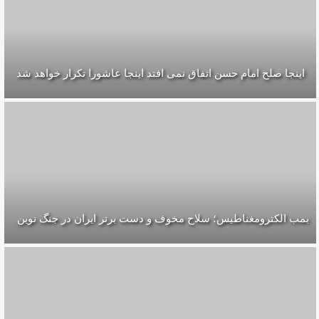
اينجا صلح امام حسن اتفاق نمى افتد اينجا عاشورا تكرار خواهد شد
بمب الکترومغناطیس؛ سلاح مخوف و دست برتر ایران در جنگ نوین