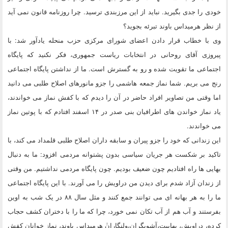
خودی را جدی بگیرید. نباید از این مرزبندی ترسید. چرا روزنامه قانون نمی آید
از نظر هرمیداس باوند تبرئه بجوید؟
وی با خطاب قرار دادن اعضای شورای مرکزی حزب منحله یادآور شد: با
پیروزی آقای روحانی در انتخابات ریاست جمهوری، فکر نکنید که پایگاه
اجتماعی ما تقویت شده و رو به گسترش است. ما از نداشتن پایگاه اجتماعی
رنج می بریم. شما نماز جمعه هاشمی را جزو مانورهای اصلاح طلبی می دانید
اما وقتی من تصاویر افراد حاضر در آن را دیدم که با کفش نماز می خواندند،
یاد نماز خواندن های اطرافیان بنی صدر در ۱۴ اسفند افتادم که با پوتین نماز
می خواندند.
این زندانی که خود را جزو پیران و سابقه داران اصلاح طلبی قلمداد می کند، با
تاکید بر شکست هر جریان سیاسی بدون پشتوانه مردمی افزود: ما به دنبال
بهایی ها راه افتادیم چون ضعیف بودیم. چون پایگاه مردمی نداشتیم. من وقتی
از زندان آزاد شدم برای دیدن من دراویش را می آورند. با این پایگاه اجتماعی
ما را به هر بهانه ای می توانند جمع کنند و مثل سال ۸۸ در یک شب به اوین
بفرستند و آب هم از آب تکان نمی خورد، چرا که ما را با دختران کشف حجاب
کرده، دراویش، بهاییت،آشوبگران،ولنگارانٰ هرمیداس باوند، نماز خوانان کفش