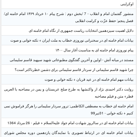
اوکراینی
منشور گفتمان امام و انقلاب - 7 /بخش دوم : شرح پیام ۱۰ خرداد ۱۳۶۹ امام خامنه ای/
فصل پنجم: حفظ عزّت و کرامت انقلابی
دلایل اهمیت سیزدهمین انتخابات ریاست جمهوری از نگاه امام خامنه ای
بیانات امام خامنه ای در سخنرانی نوروزی خطاب به ملت ایران + نکته خوانی و صوت
پیام نوروزی امام خامنه ای به مناسبت آغاز سال ۱۴۰۰
مستند در میانه آتش - اولین و آخرین گفتگوی مطبوعاتی شهید سپهبد قاسم سلیمانی
چرا شهید قاسم سلیمانی از سردار قاسم سلیمانی برای دشمن خطرناکتر است؟
بیانات مهم امام خامنه ای در عید قربان + نکته خوانی و صوت
روایت دکتر احمدی نژاد از واکنشها به طرح صلح عربستان و یمن در مصاحبه با العربی
قطر+ متن و فیلم مصاحبه
امام خامنه ای خطاب به مصطفی الکاظمی: ترور سردار سلیمانی را هرگز فراموش نمی
کنیم + نکته خوانی - 31تیر99
بیانات امام خامنه ای در سالروز شهادت امام جواد علیه‌السلام + فیلم - 26 مرداد 1364
بیانات امام خامنه ای در ارتباط تصویری با نمایندگان یازدهمین دوره مجلس شورای