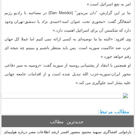
امر به نفع اسرائیل است.»
بنا بر این گزارش، "دان مریدور" (Dan Meridor) در مصاحبه با رادیو رژیم
اشغالگر گفت: «محوری تحت عنوان اسد-احمدی نژاد یا دمشق-تهران وجود
دارد که شکستن آن برای اسرائیل اهمیت دارد.»
وی افزود: «البته ما ما توصیه‌ای به کسی ارائه نمی کنیم اما عملا کل جهان
عرب ضد حاکمیت سوریه است. پس باید منتظر باشیم و ببینیم چه نتیجه ای
رقم خواهد خورد.»
او همچنین با انتقاد از پشتیبانی روسیه از سوریه گفت: «روسیه به سپر دفاعی
محور ایران-سوریه-حزب الله تبدیل شده است و از اقدامات جامعه جهانی
علیه بشار اسد جلوگیری می کند.»
مطالب مرتبط:
جدیدترین
مطالب
بازخوانی افشاگری سپهبد محمود منصور افسر ارشد اطلاعات مصر درباره هواپیمای