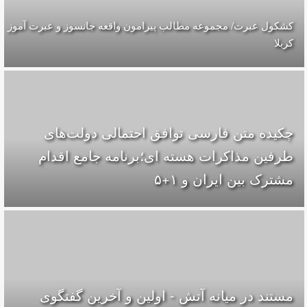
کشکول عبرت/ مجموعه مطالب پیرامون واقعه جانسوز و عبرت آموز
کربلا
چکیده متن فارسی توافق احتمالی دولت‌های
طرفین مذاکرات هسته ای؛برنامه جامع اقدام
مشترک بین ایران و ۱+۵
مستند در میانه آتش - اولین و آخرین گفتگوی