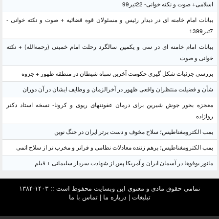
اسلامی+ صوت و نکته خوانی- 22تیر99
بیانات امام خامنه ای در دیدار رئیس و مسئولان قوه قضائیه + صوت و نکته خوانی -
7تیر1399
بیانات امام خامنه ای در سی و یکمین سالگرد رحلت امام خمینی (رحمه‌الله) + نکته
خوانی و صوت
بررسی جزئیات شکل گیری حکومت آخرین سپاه شیطان در منطقه ظهور + جزوه
شأن و فضیلت منتظران واقعی ظهور در آخرالزمان و وظایف ایشان در آن دوران
معجزه بخور جوش شیرین برای درمان عفونتهای ریوی و کرونا- نسخه استاد دکتر
روازاده
بمب الکترومغناطیس؛ سلاح مخوف و دست برتر ایران در جنگ نوین
بمب الکترومغناطیس؛ برهم زننده معادلات نظامی و فراتر و مخرب تر از سلاح اتمی
مانور یوفوها در آسمان ایران و آمریکا پس از شهادت سردار سلیمانی + فیلم
تمامی حقوق مادی و معنوی این وبسایت محفوظ است :: ۱۴۰۳-۱۳۸۴
تبلیغات
|
درباره ما
|
تماس با ما