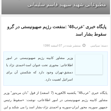
مطبوعاتی شهید سپهبد قاسم سلیمانی
پایگاه خبری 'عرب48' :منفعت رژیم صهیونیستی در گرو
سقوط بشار اسد
دسته:
سیاسی
منتشر شده در 07 اسفند 1390
وزیر مشاور کابینه رژیم صهیونیستی در امور
اطلاعاتی: محوری تحت عنوان اسد-احمدی نژاد یا
دمشق-تهران وجود دارد که شکستن آن برای
اسرائیل اهمیت دارد.
پایگاه خبری "عرب48" یکشنبه 26فوریه (7 اسفند) از قول "دان مریدور" وزیر
مشاور کابینه رژیم صهیونیستی در امور اطلاعاتی، نوشت: «سقوط رئیس
جمهور سوریه، محور ایران-سوریه و احمدی نژاد-بشار اسد را می شکند و این