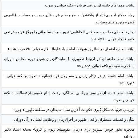
بیانات مهم امام خامنه ای در عید قربان + نکته خوانی و صوت
روایت دکتر احمدی نژاد از واکنشها به طرح صلح عربستان و یمن در مصاحبه با العربی
قطر+ متن و فیلم مصاحبه
امام خامنه ای خطاب به مصطفی الکاظمی: ترور سردار سلیمانی را هرگز فراموش نمی
کنیم + نکته خوانی - 31تیر99
بیانات امام خامنه ای در سالروز شهادت امام جواد علیه‌السلام + فیلم - 26 مرداد 1364
بیانات امام خامنه ای در ارتباط تصویری با نمایندگان یازدهمین دوره مجلس شورای
اسلامی+ صوت و نکته خوانی- 22تیر99
بیانات امام خامنه ای در دیدار رئیس و مسئولان قوه قضائیه + صوت و نکته خوانی -
7تیر1399
بیانات امام خامنه ای در سی و یکمین سالگرد رحلت امام خمینی (رحمه‌الله) + نکته
خوانی و صوت
بررسی جزئیات شکل گیری حکومت آخرین سپاه شیطان در منطقه ظهور + جزوه
شأن و فضیلت منتظران واقعی ظهور در آخرالزمان و وظایف ایشان در آن دوران
معجزه بخور جوش شیرین برای درمان عفونتهای ریوی و کرونا- نسخه استاد دکتر
روازاده