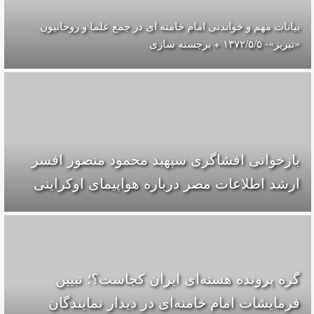
بیانات مهم و خواندنی امام خامنه ای در جمع علما و روحانیون
«تبریز»- ۱۳۷۲/۵/۵ + برجسته سازی
بازخوانی افشاگری سپهبد محمود منصور افسر
ارشد اطلاعات مصر درباره هواپیمای اوکراینی
گره پرونده‌ هسته‌ای ایران کجاست؟؛ تبیین
فرمایشات امام خامنه‌ای در دیدار نمایندگان