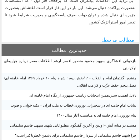
بی تردید این اقدامات بیانگرآن است كه برخلاف فاز اول - که اغتشاشات
به‌صورت پراکنده دنبال می‌شد -این بار در این فاز قرار است اغتشاش به‌صورت
جزیره ای دنبال شده و توان دولت صرف پاسخگویی و مدیریت شرایط شود تا
تدبیر امور استراتژیک کشور.
مطالب مرتبط:
جدیدترین
مطالب
بازخوانی افشاگری سپهبد محمود منصور افسر ارشد اطلاعات مصر درباره هواپیمای
اوکراینی
منشور گفتمان امام و انقلاب - 7 /بخش دوم : شرح پیام ۱۰ خرداد ۱۳۶۹ امام خامنه ای/
فصل پنجم: حفظ عزّت و کرامت انقلابی
دلایل اهمیت سیزدهمین انتخابات ریاست جمهوری از نگاه امام خامنه ای
بیانات امام خامنه ای در سخنرانی نوروزی خطاب به ملت ایران + نکته خوانی و صوت
پیام نوروزی امام خامنه ای به مناسبت آغاز سال ۱۴۰۰
مستند در میانه آتش - اولین و آخرین گفتگوی مطبوعاتی شهید سپهبد قاسم سلیمانی
چرا شهید قاسم سلیمانی از سردار قاسم سلیمانی برای دشمن خطرناکتر است؟