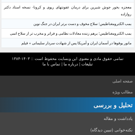
معجزه بخور جوش شیرین برای درمان عفونتهای ریوی و کرونا- نسخه استاد دکتر
روازاده
بمب الکترومغناطیس؛ سلاح مخوف و دست برتر ایران در جنگ نوین
بمب الکترومغناطیس؛ برهم زننده معادلات نظامی و فراتر و مخرب تر از سلاح اتمی
مانور یوفوها در آسمان ایران و آمریکا پس از شهادت سردار سلیمانی + فیلم
تمامی حقوق مادی و معنوی این وبسایت محفوظ است :: ۱۴۰۳-۱۳۸۴
تبلیغات
|
درباره ما
|
تماس با ما
صفحه اصلی
مطالب ویژه
تحلیل و بررسی
یادداشت و مقاله
نکته‌خوانی (تبیین دیدگاه)