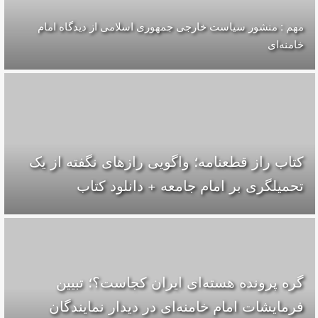
مهم : منشور سیاست خارجی جمهوری اسلامی از دیدگاه امام
خامنه‌ای
کتاب راز قطعنامه؛ واگویی رازهای نگفته از یک
تحمیلگری بر امام جامعه + دانلود کتاب
گره پرونده‌ هسته‌ای ایران کجاست؟؛ تبیین
فرمایشات امام خامنه‌ای در دیدار نمایندگان