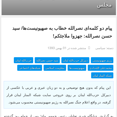
مجلس
پیام دو کلمه‌ای نصرالله خطاب به صهیونیست‌ها/ سید
حسن نصرالله: جهزوا ملاجئکم!
دسته:
سیاسی
منتشر شده در 01 بهمن 1393
رژیم صهیونیستی
دبیرکل حزب‌الله لبنان
سید حسن نصرالله
حزب‌الله لبنان
محمدعلی الله‌دادی
صهیونیست‌ها
مقاومت اسلامی
شبکه‌های اجتماعی
شبکه المنار لبنان
این پبام که بدون هیچ توضیحی و به دو زبان عبری و عربی با عکسی از
دبیرکل حزب‌الله لبنان بر روی خروجی سایت شبکه المنار لبنان قرار
گرفته، در واقع اعلام جنگ نصرالله به رژیم صهیونیستی محسوب می‌شود.
به گزارش «پايگاه خبري تحليلي رئيس جمهور ما»؛ پس از حمله روز گذشته