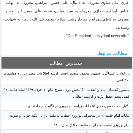
غازی علی ضاوی معروف به دانیال، علی حسن البراهیم، معروف به ایهاب،
عباس ابراهیم حجازی معروف به سید عباس، محمد علی حسن ابو الحسن
معروف به کاظم همراه با سردار رشید اسلام «محمدعلی الله‌دادی» به شهادت
رسیدند.
"Our President, analytical news site"
مطالب مرتبط:
جدیدترین
مطالب
بازخوانی افشاگری سپهبد محمود منصور افسر ارشد اطلاعات مصر درباره هواپیمای
اوکراینی
منشور گفتمان امام و انقلاب - 7 /بخش دوم : شرح پیام ۱۰ خرداد ۱۳۶۹ امام خامنه ای/
فصل پنجم: حفظ عزّت و کرامت انقلابی
دلایل اهمیت سیزدهمین انتخابات ریاست جمهوری از نگاه امام خامنه ای
بیانات امام خامنه ای در سخنرانی نوروزی خطاب به ملت ایران + نکته خوانی و صوت
پیام نوروزی امام خامنه ای به مناسبت آغاز سال ۱۴۰۰