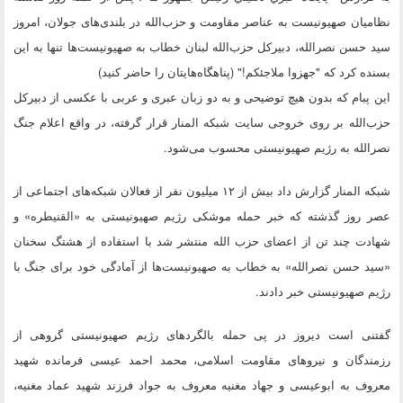
نظامیان صهیونیست به عناصر مقاومت و حزب‌الله در بلندی‌های جولان، امروز
سید حسن نصرالله، دبیرکل حزب‌الله لبنان خطاب به صهیونیست‌ها تنها به این
بسنده کرد که "جهزوا ملاجئکم!" (پناهگاه‌هایتان را حاضر کنید)
این پبام که بدون هیچ توضیحی و به دو زبان عبری و عربی با عکسی از دبیرکل
حزب‌الله بر روی خروجی سایت شبکه المنار قرار گرفته، در واقع اعلام جنگ
نصرالله به رژیم صهیونیستی محسوب می‌شود.
شبکه المنار گزارش داد بیش از ۱۲ میلیون نفر از فعالان شبکه‌های اجتماعی از
عصر روز گذشته که خبر حمله موشکی رژیم صهیونیستی به «القنیطره» و
شهادت چند تن از اعضای حزب الله منتشر شد با استفاده از هشتگ سخنان
«سید حسن نصرالله» به خطاب به صهیونیست‌ها از آمادگی خود برای جنگ با
رژیم صهیونیستی خبر دادند.
گفتنی است دیروز در پی حمله بالگردهای رژیم صهیونیستی گروهی از
رزمندگان و نیروهای مقاومت اسلامی، محمد احمد عیسی فرمانده شهید
معروف به ابوعیسی و جهاد مغنیه معروف به جواد فرزند شهید عماد مغنیه،