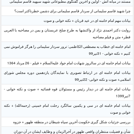
مستند در میانه آتش - اولین و آخرین گفتگوی مطبوعاتی شهید سپهبد قاسم سلیمانی
چرا شهید قاسم سلیمانی از سردار قاسم سلیمانی برای دشمن خطرناکتر است؟
بیانات مهم امام خامنه ای در عید قربان + نکته خوانی و صوت
روایت دکتر احمدی نژاد از واکنشها به طرح صلح عربستان و یمن در مصاحبه با العربی
قطر+ متن و فیلم مصاحبه
امام خامنه ای خطاب به مصطفی الکاظمی: ترور سردار سلیمانی را هرگز فراموش نمی
کنیم + نکته خوانی - 31تیر99
بیانات امام خامنه ای در سالروز شهادت امام جواد علیه‌السلام + فیلم - 26 مرداد 1364
بیانات امام خامنه ای در ارتباط تصویری با نمایندگان یازدهمین دوره مجلس شورای
اسلامی+ صوت و نکته خوانی- 22تیر99
بیانات امام خامنه ای در دیدار رئیس و مسئولان قوه قضائیه + صوت و نکته خوانی -
7تیر1399
بیانات امام خامنه ای در سی و یکمین سالگرد رحلت امام خمینی (رحمه‌الله) + نکته
خوانی و صوت
بررسی جزئیات شکل گیری حکومت آخرین سپاه شیطان در منطقه ظهور + جزوه
شأن و فضیلت منتظران واقعی ظهور در آخرالزمان و وظایف ایشان در آن دوران