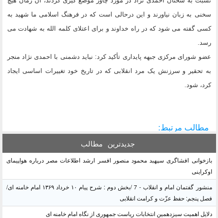
نسبت به سخنان احمدی ن‍ژاد در مورد چاوز موضع گیری کردند، ‌آن زمان هیچ
سخنی به زبان نیاورند و این درحالی است که در فرهنگ اسلامی ما شهید به
کسی گفته می شود که در راه خداوند و برای اعتلای کلمه الله به شهادت می
رسد.
عضو شورای مرکزی جبهه پایداری تأکید کرد: نباید دشمنی با احمدی نژاد منجر
به تحقیر و سرزنش یک مرد انقلابی که در تاریخ خود تغییرات اساسی ایجاد
کرد،‌ شود.
مطالب مرتبط:
جدیدترین
مطالب
بازخوانی افشاگری سپهبد محمود منصور افسر ارشد اطلاعات مصر درباره هواپیمای
اوکراینی
منشور گفتمان امام و انقلاب - 7 /بخش دوم : شرح پیام ۱۰ خرداد ۱۳۶۹ امام خامنه ای/
فصل پنجم: حفظ عزّت و کرامت انقلابی
دلایل اهمیت سیزدهمین انتخابات ریاست جمهوری از نگاه امام خامنه ای