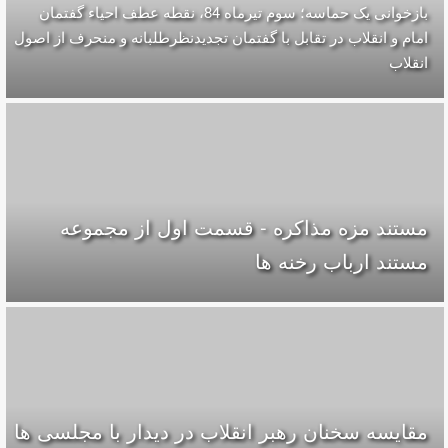
بازخوانی یک حماسه؛ سوم تیرماه 84، نقطه عطف احیاء گفتمان
امام و انقلاب در تقابل با گفتمان تجدیدنظرطلبانه و منحرف از اصول
انقلاب
مستند مزه مذاکره - قسمت اول از مجموعه
مستند ارباب رخنه ها
مقایسه سخنان رهبر انقلاب در دیدار با مجلسی ها