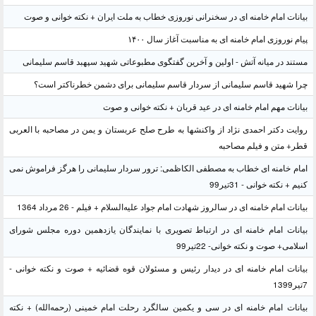
بیانات امام خامنه ای در سخنرانی نوروزی خطاب به ملت ایران + نکته خوانی و صوت
پیام نوروزی امام خامنه ای به مناسبت آغاز سال ۱۴۰۰
مستند در میانه آتش - اولین و آخرین گفتگوی مطبوعاتی شهید سپهبد قاسم سلیمانی
چرا شهید قاسم سلیمانی از سردار قاسم سلیمانی برای دشمن خطرناکتر است؟
بیانات مهم امام خامنه ای در عید قربان + نکته خوانی و صوت
روایت دکتر احمدی نژاد از واکنشها به طرح صلح عربستان و یمن در مصاحبه با العربی
قطر+ متن و فیلم مصاحبه
امام خامنه ای خطاب به مصطفی الکاظمی: ترور سردار سلیمانی را هرگز فراموش نمی
کنیم + نکته خوانی - 31تیر99
بیانات امام خامنه ای در سالروز شهادت امام جواد علیه‌السلام + فیلم - 26 مرداد 1364
بیانات امام خامنه ای در ارتباط تصویری با نمایندگان یازدهمین دوره مجلس شورای
اسلامی+ صوت و نکته خوانی- 22تیر99
بیانات امام خامنه ای در دیدار رئیس و مسئولان قوه قضائیه + صوت و نکته خوانی -
7تیر1399
بیانات امام خامنه ای در سی و یکمین سالگرد رحلت امام خمینی (رحمه‌الله) + نکته