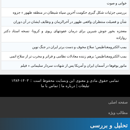
خوانی و صوت
بررسی جزئیات شکل گیری حکومت آخرین سپاه شیطان در منطقه ظهور + جزوه
شأن و فضیلت منتظران واقعی ظهور در آخرالزمان و وظایف ایشان در آن دوران
معجزه بخور جوش شیرین برای درمان عفونتهای ریوی و کرونا- نسخه استاد دکتر
روازاده
بمب الکترومغناطیس؛ سلاح مخوف و دست برتر ایران در جنگ نوین
بمب الکترومغناطیس؛ برهم زننده معادلات نظامی و فراتر و مخرب تر از سلاح اتمی
مانور یوفوها در آسمان ایران و آمریکا پس از شهادت سردار سلیمانی + فیلم
تمامی حقوق مادی و معنوی این وبسایت محفوظ است :: ۱۴۰۳-۱۳۸۴
تبلیغات
|
درباره ما
|
تماس با ما
صفحه اصلی
مطالب ویژه
تحلیل و بررسی