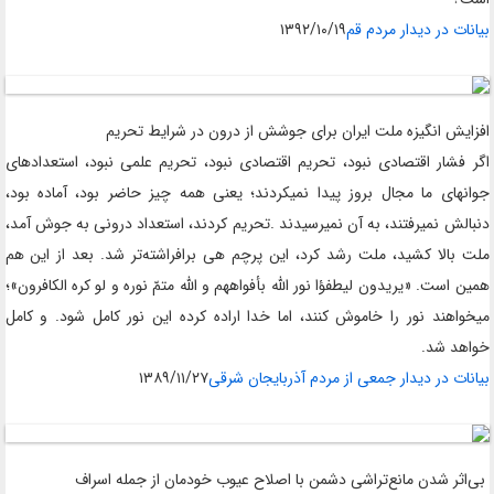
بیانات در دیدار مردم قم
۱۳۹۲/۱۰/۱۹
افزایش انگیزه ملت ایران برای جوشش از درون در شرایط تحریم
اگر فشار اقتصادی نبود، تحریم اقتصادی نبود، تحریم علمی نبود، استعدادهای
جوانهای ما مجال بروز پیدا نمیکردند؛ یعنی همه چیز حاضر بود، آماده بود،
دنبالش نمیرفتند، به آن نمیرسیدند
.
تحریم کردند، استعداد درونی به جوش آمد،
ملت بالا کشید، ملت رشد کرد، این پرچم هی برافراشته‌تر شد. بعد از این هم
همین است. «یریدون لیطفؤا نور الله بأفواههم و اللَّه متمّ نوره و لو کره الکافرون»؛
میخواهند نور را خاموش کنند، اما خدا اراده کرده این نور کامل شود. و کامل
خواهد شد
.
بیانات در دیدار جمعی از مردم آذربایجان شرقی
۱۳۸۹/۱۱/۲۷
بی‌اثر شدن مانع‌تراشی دشمن با اصلاح عیوب خودمان از جمله اسراف