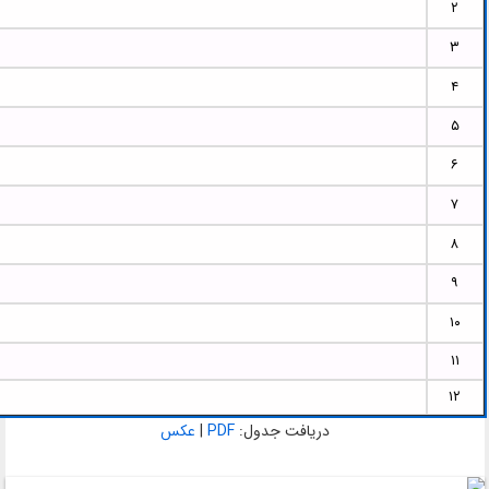
۲
۳
۴
۵
۶
۷
۸
۹
۱۰
۱۱
۱۲
دریافت جدول:
PDF
|
عکس