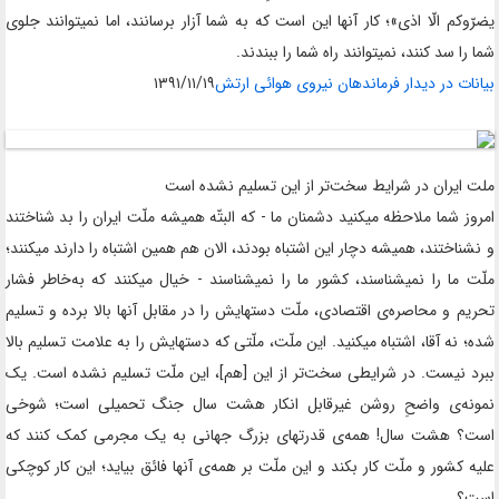
یضرّوکم الّا اذی»؛ کار آنها این است که به شما آزار برسانند، اما نمیتوانند جلوی
شما را سد کنند، نمیتوانند راه شما را ببندند
.
بیانات در دیدار فرماندهان نیروی هوائی ارتش
۱۳۹۱/۱۱/۱۹
ملت ایران در شرایط سخت‌تر از این تسلیم نشده است
امروز شما ملاحظه میکنید دشمنان ما - که البتّه همیشه ملّت ایران را بد شناختند
و نشناختند، همیشه دچار این اشتباه بودند، الان هم همین اشتباه را دارند میکنند؛
ملّت ما را نمیشناسند، کشور ما را نمیشناسند - خیال میکنند که به‌خاطر فشار
تحریم و محاصره‌ی اقتصادی، ملّت دستهایش را در مقابل آنها بالا برده و تسلیم
شده؛ نه آقا، اشتباه میکنید. این ملّت، ملّتی که دستهایش را به علامت تسلیم بالا
ببرد نیست. در شرایطی سخت‌تر از این [هم‌]، این ملّت تسلیم نشده است. یک
نمونه‌ی واضحِ روشن غیرقابل انکار هشت سال جنگ تحمیلی است؛ شوخی
است؟ هشت سال! همه‌ی قدرتهای بزرگ جهانی به یک مجرمی کمک کنند که
علیه کشور و ملّت کار بکند و این ملّت بر همه‌ی آنها فائق بیاید؛ این کار کوچکی
است؟