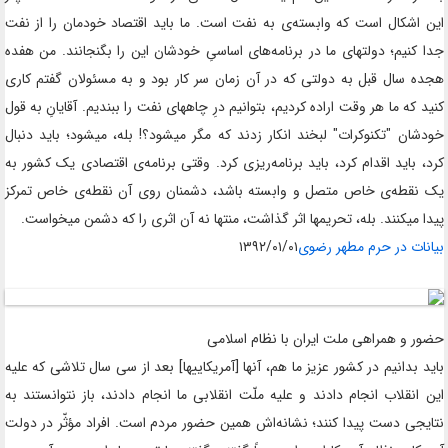
این اشکال است که وابسته‌ی به نفت است. ما باید اقتصاد خودمان را از نفت
جدا کنیم؛ دولتهای ما در برنامه‌های اساسیِ خودشان این را بگنجانند
.
من هفده
هجده سال قبل به دولتی که در آن زمان سر کار بود و به مسئولان گفتم کاری
کنید که ما هر وقت اراده کردیم، بتوانیم درِ چاههای نفت را ببندیم. آقایانِ به قول
خودشان "تکنوکرات" لبخند انکار زدند که مگر میشود؟
!
بله، میشود؛ باید دنبال
کرد، باید اقدام کرد، باید برنامه‌ریزی کرد. وقتی برنامه‌ی اقتصادی یک کشور به
یک نقطه‌ی خاص متصل و وابسته باشد، دشمنان روی آن نقطه‌ی خاص تمرکز
پیدا میکنند. بله، تحریمها اثر گذاشت، منتها نه آن اثری را که دشمن میخواست.
بیانات در حرم مطهر رضوی
۱۳۹۲/۰۱/۰۱
حضور و همراهی ملت ایران با نظام اسلامی
باید بدانیم در کشور عزیز ما هم، آنها
]
آمریکاییها
[
بعد از سی سال تلاشی که علیه
این انقلاب انجام دادند و علیه ملّت انقلابی ما انجام دادند، باز نتوانستند به
نتایجی دست پیدا کنند؛ نشانه‌اش همین حضور مردم است. افراد مؤثّر در دولت