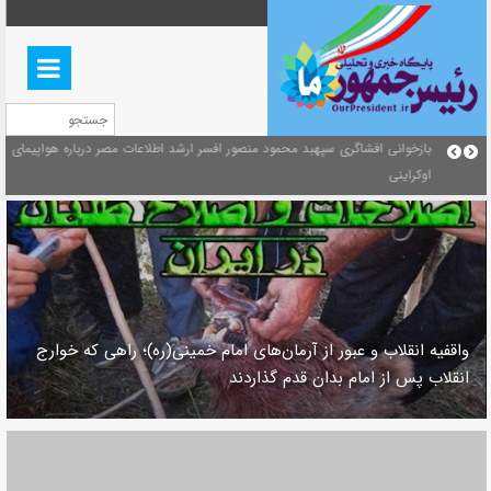
بازخوانی افشاگری سپهبد محمود منصور افسر ارشد اطلاعات مصر درباره هواپیمای
منشور گفتمان امام و انقلاب - 7 /بخش دوم : شرح پیام ۱۰ خرداد 
اوکراینی
ای/ فصل پنجم: حفظ عزّت و کرامت انقلابی
واقفیه‌ انقلاب و عبور از آرمان‌های امام خمینی(ره)؛ راهی که خوارج
انقلاب پس از امام بدان قدم گذاردند