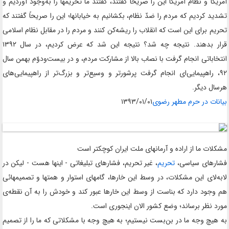
آمریکا و نظام آمریکا این را صریحاً گفتند، گفتند ما تحریمها را به‌وجود آوردیم و
تشدید کردیم که مردم را ضدّ نظام، بکشانیم به خیابانها؛ این را صریحاً گفتند که
تحریم برای این است که انقلاب را ریشه‌کن کنند و مردم را در مقابل نظام اسلامی
قرار بدهند. نتیجه چه شد؟ نتیجه این شد که عرض کردیم، در سال ۱۳۹۲
انتخاباتی انجام گرفت با نصاب بالا از مشارکت مردم، و در بیست‌ودوّم بهمن سال
۹۲، راهپیمایی‌ای انجام گرفت پرشورتر و وسیع‌تر و بزرگ‌تر از راهپیمایی‌های
هرسال دیگر
.
بیانات در حرم مطهر رضوی
۱۳۹۳/۰۱/۰۱
مشکلات ما از اراده و آرمانهای ملت ایران کوچکتر است
فشارهای سیاسی،
تحریم
، غیر تحریم، فشارهای تبلیغاتی - اینها هست - لیکن در
لابه‌‌‌لای این مشکلات، در وسط این خارها، گامهای استوار و همتها و تصمیمهائی
هم وجود دارد که بناست از وسط این خارها عبور کند و خودش را به آن نقطه‌‌‌ی
مورد نظر برساند؛ وضع کشور الان اینجوری است.
به هیچ وجه ما در بن‌‌‌بست نیستیم؛ به هیچ وجه با مشکلاتی که ما را از تصمیم