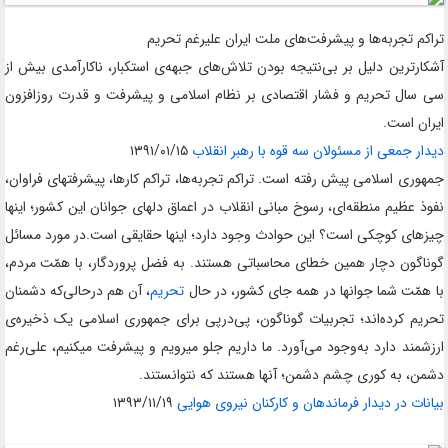
تراکم تجربه‌ها و پیشرفت‌های ملت ایران علیرغم تحریم
آشکارترین دلیل بر بی‌نتیجه بودن تلاش‌های جبهه‌ی استکبار، ناکارآمدی بیش از
سی سال تحریم و فشار اقتصادی بر نظام اسلامی و پیشرفت و قدرت روزافزون
ایران است
.
دیدار جمعی از مسئولان سه قوه با رهبر انقلاب
۱۳۹۱/۰۱/۱۵
جمهوری اسلامی پیش رفته است.
تراکم تجربه‌ها، تراکم کارها، پیشرفتهای فراوان،
نفوذ عظیم منطقه‌ای، رسوخ مبانی انقلاب در اعماق دلهای جوانان این کشور؛ اینها
چیزهای کوچکی است؟ این حوادث وجود دارد؛ اینها حقایقی است
.
در مورد مسائل
گوناگون دچار همین خطای محاسباتی هستند. به فضل پروردگار، با همّت مردم،
با همّت شما جوانها در همه جای کشور، در حال
تحریم
، آن هم درحالی‌که دشمنان
تحریم کرده‌اند؛ تجربیات گوناگون، پی‌درپی برای جمهوری اسلامی یک ذخیره‌ی
ارزشمند دارد به‌وجود می‌آورد. ما داریم جلو میرویم و پیشرفت میکنیم، علی‌رغم
دشمن، به کوری چشم دشمن؛ آنها هستند که نتوانستند.
بیانات در دیدار فرماندهان و کارکنان نیروى هوایى
۱۳۹۳/۱۱/۱۹