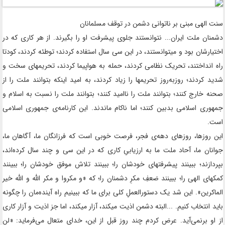
سنت الهی مبنی بر ناتوانی دشمن در توقف مسلمانان
دشمنان ملت ایران... نتوانستند جلوی پیشرفت او را بگیرند. از هر کاری که در
اختیارشان بود و میتوانستند، در این سی سال استفاده کردند؛ توطئه کردند، کودتا
راه انداختند، تحریک نظامی کردند، حمله به هواپیما کردند، تحریمهای سخت و
شدید کردند؛ روزبه‌روز تحریمها را زیاد کردند، به امید اینکه بتوانند ملت را از
صحنه خارج کنند؛ بتوانند ملت را ناامید کنند؛ بتوانند ملت را نسبت به اسلام و
جمهوری اسلامی بدبین کنند؛ اما ناکام ماندند. این کارنامه‌ی جمهوری اسلامی
است.
این روزها، روزهای دهه‌ی فجر، فرصت خوبی است که فرزانگان ما، آگاهان ما،
جوانان ما، آحاد ملت ما به ارزیابیِ کاری که در این سی و چند سال کرده‌اند،
بپردازند؛ ببینند پیشرفتهای خودشان را؛ ببینند تلاش موفق خودشان را؛ ببینند
کمکهای الهی را؛ ببینند ضعفِ مکرِ دشمنان را؛ که «و مکروا و مکر الله و الله خیر
الماکرین». این شد یک دستورالعملِ کلی برای ما که ببینیم راه آینده‌مان را چگونه
باید انتخاب کنیم. ...البته دشمن اذیت میکند، آزار میکند، اما جز اذیت و آزار کاری
از او برنمی‌آید. عرض کردم چند روزِ قبل از این، خدای متعال می‌فرماید: «لن