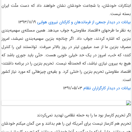
ابتکارات خودشان، با شجاعت خودشان نشان خواهند داد که دست ملّت ایران
بسته نیست.
بیانات در دیدار جمعى از فرماندهان و کارکنان نیروى هوایى
۱۳۹۳/۱۱/۱۹
به نظر ما طرحهای «اقتصاد مقاومتی» جواب میدهد. همین مسئله‌ی سهمیه‌بندی
بنزین که اشاره کردند، جواب داد. اگر چنانچه بنزین سهمیه‌بندی نمیشد، امروز
مصرف بنزین ما از صد میلیون لیتر در روز بالاتر میرفت. توانستند این را کنترل
کنند؛ که خب، امروز در یک حد خیلی خوبی هست. حتّی باید جوری باشد که
هیچ به بیرون نیازی نباشد، که الحمدللّه‌ نیست. تحریم بنزین را در برنامه داشتند؛
اقتصاد مقاومتی تحریم بنزین را خنثی کرد. و بقیه‌ی چیزهائی که مورد نیاز کشور
است.
بیانات در دیدار کارگزاران نظام
۱۳۹۱/۰۵/۰۳
اگر تحریم کارساز بود ما را به حمله نظامی تهدید نمی‌کردند
تحریم هم کارساز نیست برای آمریکا؛ این را هم بدانند و من گمان میکنم خودشان
هم میدانند. دلیل اینکه ما میگوییم آنها خودشان میدانند که تحریم کارساز نیست