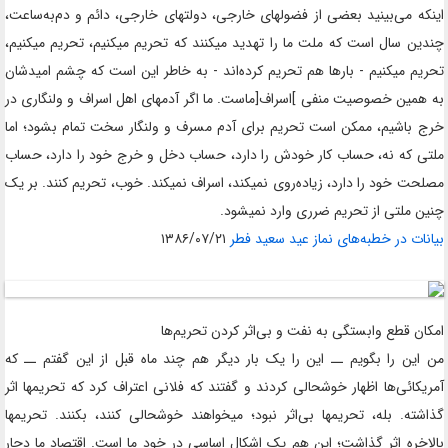
اینکه می‌بینید بعضی از فضولهای خارجی، دولتهای خارجی، دائم و دم‌به‌ساعت،
چندین سال است که ملت ما را تهدید میکنند که تحریم میکنیم، تحریم میکنیم،
تحریم میکنیم - بارها هم تحریم کرده‌اند - به خاطر این است که چشم امیدشان
به همین خصوصیت منفی
]
اسراف
[
ماست. ما اگر آدمهای اهل اسراف و ولنگاری در
خرج باشیم، ممکن است تحریم برای آدم مسر
ف و ولنگار سخت تمام بشود؛ اما
ملتی که نه، حساب کار خودش را دارد، حساب دخل و خرج خود را دارد، حساب
مصلحت خود را دارد، زیاده‌روی نمیکند، اسراف نمیکند. خوب، تحریم کنند. بر یک
چنین ملتی از تحریم ضرری وارد نمیشود.
بیانات در ‌خطبه‌‌های نماز عید سعید فطر
۱۳۸۶/۰۷/۲۱
امکان قطع وابستگی به نفت و بی‌اثر کردن تحریم‌ها
من این را بگویم ــ این را یک بار دیگر هم چند ماه قبل از این گفتم ــ که
آمریکائی‌ها اظهار خوشحالی کردند و گفتند که فلانی اعتراف کرد که تحریمها اثر
گذاشته. بله، تحریمها بی‌اثر نبود؛ میخواهند خوشحالی کنند، بکنند
.
تحریمها
بالاخره اثر گذاشت؛ این هم یک اشکال اساسی در خود ما است. اقتصاد ما دچار