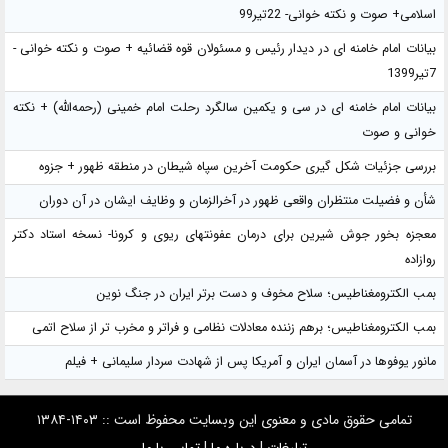
اسلامی+ صوت و نکته خوانی- 22تیر99
بیانات امام خامنه ای در دیدار رئیس و مسئولان قوه قضائیه + صوت و نکته خوانی -
7تیر1399
بیانات امام خامنه ای در سی و یکمین سالگرد رحلت امام خمینی (رحمه‌الله) + نکته
خوانی و صوت
بررسی جزئیات شکل گیری حکومت آخرین سپاه شیطان در منطقه ظهور + جزوه
شأن و فضیلت منتظران واقعی ظهور در آخرالزمان و وظایف ایشان در آن دوران
معجزه بخور جوش شیرین برای درمان عفونتهای ریوی و کرونا- نسخه استاد دکتر
روازاده
بمب الکترومغناطیس؛ سلاح مخوف و دست برتر ایران در جنگ نوین
بمب الکترومغناطیس؛ برهم زننده معادلات نظامی و فراتر و مخرب تر از سلاح اتمی
مانور یوفوها در آسمان ایران و آمریکا پس از شهادت سردار سلیمانی + فیلم
تمامی حقوق مادی و معنوی این وبسایت محفوظ است :: ۱۴۰۳-۱۳۸۴