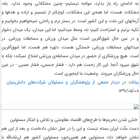
به ادامه‌‌‌ی راه باز بدارد، مواجه نیستیم؛ چنین مشکلاتی وجود ندارد
.
بله،
مشکلات هست؛ اما همه‌‌‌ی این مشکلات، کوچکتر از تصمیم و اراده و هدفها و
آرمانهای این ملت و این کشور است. در بستر نرم و راحتی نمیخواهیم بخوابیم و
تکیه بزنیم و استراحت کنیم؛ نه، وسط میدانیم؛ اما این میدان، یک میدان دشوار
و در عین حال شوق‌‌‌آفرین است؛ مثل میدان ورزش و مسابقات ورزشی. در
میدانهای مسابقات ورزشی خستگی هست، دلهره هم هست، اما شوق‌‌‌آفرین
است. هیچ ورزشکاری از حضور در میدان مسابقه‌‌‌ی ورزشی امتناع نمیکند؛ بلکه با
شوق میرود آنجا. این کار زحمت هم دارد - فشار جسمی، فشار عصبی - در عین
حال ورزشکاران میروند. وضعیت ما اینجوری است
.
بیانات در دیدار جمعی از پژوهشگران و مسئولان شرکت‌های دانش‌بنیان
۱۳۹۱/۰۵/۰۸
خنثی شدن تحریم‌ها با طرح‌های اقتصاد مقاومتی و تلاش و ابتکار مسئولین
دست ملّت ایران بسته نیست و این را در عمل نشان داده‌است و بعد از این هم
نشان خواهد داد؛ مسئولین هم همین‌جور؛ مسئولین کشور هم ان‌شاءالله با