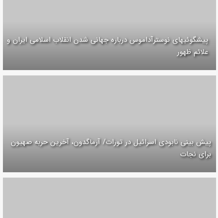
پیشگوئیهای نوسترآداموس درباره جهانی شدن انقلاب اسلامی ایران و
علائم ظهور
پیش بینی نابودی اسرائیل در تورات/ آرماگدون، آخرین حربه صهیون
برای نجات