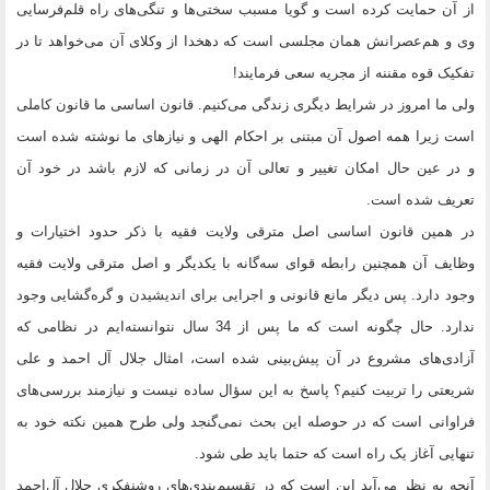
از آن حمایت کرده است و گویا مسبب سختی‌ها و تنگی‌های راه قلم‌فرسایی
وی و هم‌عصرانش همان مجلسی است که دهخدا از وکلای آن می‌خواهد تا در
تفکیک قوه مقننه از مجریه سعی فرمایند!
ولی ما امروز در شرایط دیگری زندگی می‌کنیم. قانون اساسی ما قانون کاملی
است زیرا همه اصول آن مبتنی بر احکام الهی و نیازهای ما نوشته شده است
و در عین حال امکان تغییر و تعالی آن در زمانی که لازم باشد در خود آن
تعریف شده است.
در همین قانون اساسی اصل مترقی ولایت فقیه با ذکر حدود اختیارات و
وظایف آن همچنین رابطه قوای سه‌گانه با یکدیگر و اصل مترقی ولایت فقیه
وجود دارد. پس دیگر مانع قانونی و اجرایی برای اندیشیدن و گره‌گشایی وجود
ندارد. حال چگونه است که ما پس از 34 سال نتوانسته‌ایم در نظامی که
آزادی‌های مشروع در آن پیش‌بینی شده است، امثال جلال آل احمد و علی
شریعتی را تربیت کنیم؟ پاسخ به این سؤال ساده نیست و نیازمند بررسی‌های
فراوانی است که در حوصله این بحث نمی‌گنجد ولی طرح همین نکته خود به
تنهایی آغاز یک راه است که حتما باید طی شود.
آنچه به نظر می‌آید این است که در تقسیم‌بندی‌های روشنفکری جلال آل‌احمد