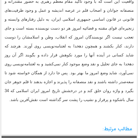
واقعیت این است که با وجود تأکید مقام معظم رهبری به حضور مقتدرانه و
منصفانه جوانان و اصحاب قلم در عرصه اندیشه و عمل و وجود ظرفیت‌های
قانونی در قانون اساسی جمهوری اسلامی ایران، به دلیل رفتارهای وابسته و
زنجیره‌ای قوای مقننه و قضائیه امروز هر دو دست نویسنده بسته است و جای
تعجب نیست اگر نویسندگان امروز که انقلاب، وطن و اسلامشان را دوست
دارند، کنار بکشند و همچون دهخدا به لغتنامه‌نویسی روی آورند. هرچند که
شاید کسانی در آینده آنها را مورد نکوهش قرار داده و بگویند اگر آن روز
دهخدا به جای تحلیل و نقد وضع موجود کنار نمی‌کشید و به لغتنامه‌نویسی روی
نمی‌آورد، شاید وضع امروز ما بهتر بود. پس جا دارد از همگان خواسته شود تا
سعه‌صدر داشته باشند و نقد منصفانه را پذیرند و اجازه بدهند تا قلم جوهر جان
بگیرد و واژه روان خلق کند و در درخشش تاریخ امروز ایران اسلامی که 34
سال باشکوه و پرفراز و نشیب را پشت سر گذاشته است نقش‌آفرین باشد.
مطالب مرتبط: