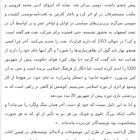
پیش چشم داشت. دومی بی‌اثر شد. شاید که انزوای ادبی محمد قزوینی و
مکتب مستشرقان در او اثر کرد و ناچار کارش به لغت‌نامه‌نویسی کشیده و
سومی سرگرم بزن‌بزن‌های سیاسی در اوایل و اواخر عمر و در اواسط آن در
تبعید اصفهان به تحقیق نشسته، حتی قصیده برای شرکت نفت هم گفته است.
و کی؟ در حوالی 1313 که دارند قرارداد نفت را تجدید می‌کنند. آخر چرا کسی
همچو بهار باید گول آن ظاهرسازی‌ها را بخورد؟ و اگر اینها جای خود را دارند از
هدایت چه باید گفت که گرچه «با بوف کور» هوای حکومت پیش از شهریور
1320 را ابدی کرده است، اما انگار از فرهنگ اسلامی بریده است و حتی به آن
کین می‌ورزد. «علویه خانم» و «محلل وانیران» به جای خود؛ در هیچ‌جا از کار
وسیع او اثری از دوره اسلامی نمی‌بینیم. کوشش او گاهی در راهی است که به
زردشتی بازی دوره پیش از شهریور 20 مدد می‌دهد.
و آیا به این دلیل نیست که خود او دست آخر همان سگ ولگرد را می‌ماند؟ و
جالب اینکه بزرگ علوی و چوبک نیز هر دو به تأثیر از او، که به هر صورت
پیشکسوت بود نویسندگان غرب‌زده مانده‌اند...»
جلال آل‌احمد پس از طرح این موضوعات و لابه‌لای نوشته‌های در همین کتاب