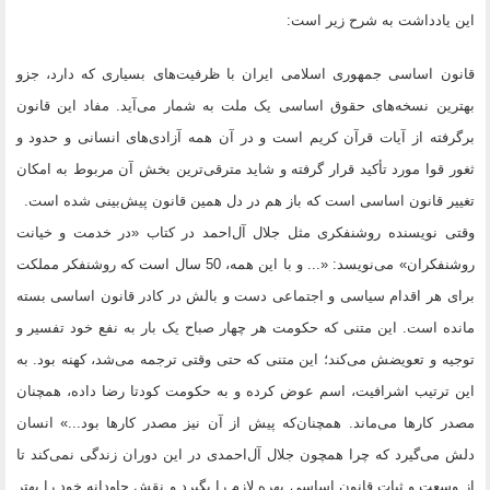
این یادداشت به شرح زیر است:
قانون اساسی جمهوری اسلامی ایران با ظرفیت‌های بسیاری که دارد، جزو
بهترین نسخه‌های حقوق اساسی یک ملت به شمار می‌آید. مفاد این قانون
برگرفته از آیات قرآن کریم است و در آن همه آزادی‌های انسانی و حدود و
ثغور قوا مورد تأکید قرار گرفته و شاید مترقی‌ترین بخش آن مربوط به امکان
تغییر قانون اساسی است که باز هم در دل همین قانون پیش‌بینی شده است.
وقتی نویسنده روشنفکری مثل جلال آل‌احمد در کتاب «در خدمت و خیانت
روشنفکران» می‌نویسد: «... و با این همه، 50 سال است که روشنفکر مملکت
برای هر اقدام سیاسی و اجتماعی دست و بالش در کادر قانون اساسی بسته
مانده است. این متنی که حکومت هر چهار صباح یک بار به نفع خود تفسیر و
توجیه و تعویضش می‌کند؛ این متنی که حتی وقتی ترجمه می‌شد، کهنه بود. به
این ترتیب اشرافیت، اسم عوض کرده و به حکومت کودتا رضا داده، همچنان
مصدر کارها می‌ماند. همچنان‌که پیش از آن نیز مصدر کارها بود...» انسان
دلش می‌گیرد که چرا همچون جلال آل‌احمدی در این دوران زندگی نمی‌کند تا
از وسعت و ثبات قانون اساسی بهره لازم را بگیرد و نقش جاودانه خود را بهتر