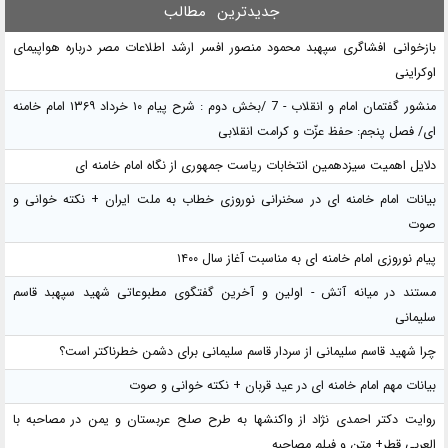
جدیدترین
مطالب
بازخوانی افشاگری سپهبد محمود منصور افسر ارشد اطلاعات مصر درباره هواپیمای
اوکراینی
منشور گفتمان امام و انقلاب - 7 /بخش دوم : شرح پیام ۱۰ خرداد ۱۳۶۹ امام خامنه
ای/ فصل پنجم: حفظ عزّت و کرامت انقلابی
دلایل اهمیت سیزدهمین انتخابات ریاست جمهوری از نگاه امام خامنه ای
بیانات امام خامنه ای در سخنرانی نوروزی خطاب به ملت ایران + نکته خوانی و
صوت
پیام نوروزی امام خامنه ای به مناسبت آغاز سال ۱۴۰۰
مستند در میانه آتش - اولین و آخرین گفتگوی مطبوعاتی شهید سپهبد قاسم
سلیمانی
چرا شهید قاسم سلیمانی از سردار قاسم سلیمانی برای دشمن خطرناکتر است؟
بیانات مهم امام خامنه ای در عید قربان + نکته خوانی و صوت
روایت دکتر احمدی نژاد از واکنشها به طرح صلح عربستان و یمن در مصاحبه با
العربی قطر+ متن و فیلم مصاحبه