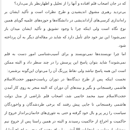
که در جان اصحاب قلم افتاده و آنها را از تحلیل و اظهارنظر باز می‌دارد؟
بی‌تردید رهبری مشوق اندیشیدن و طرح نظرات است و تأکید ایشان بر
راه‌اندازی کرسی‌های آزاداندیشی در دانشگاه‌ها و حوزه‌های علمیه گویای همین
نوع نگاه است ولی اینکه چرا با وجود تشویق و تأکید ایشان میدان باز
نمی‌شود! ‍‌این نیز خود جای تأمل دارد که شاید در مقاله‌ای دیگر به آن پرداخته
شود.
اما چرا نویسنده‌ها نمی‌نویسند و برای آسیب‌شناسی امور دست به قلم
نمی‌شوند؟ شاید بتوان پاسخ این پرسش را در چند سطر داد و البته ممکن
است این همه پاسخ نباشد ولی نقاط پررنگ آن را می‌توان این‌گونه برشمرد:
نخست اینکه پس از طرح دیدگاه‌ها در دوران ریاست‌جمهور حجت‌الاسلام
هاشمی رفسنجانی و بگیر و ببندهای آن دوران که البته منجر به روی کار آمدن
حجت‌الاسلام سید محمد خاتمی شد، اصحاب قلم ناراضی از مدل دولت
هاشمی رفسنجانی تا جایی پیش رفتند که برخی طردشدگان و واخوردگان
سیاست را زیر پر و بال خود گرفته و حتی به تئوری‌های خانمان‌برانداز خروج از
حاکمیت و اخراج از حاکمیت رسیدند و البته در همین راستا پس از خروج نیم
بندشان از دولت در انتخابات 88 آتشی را برافروختند که منجر به اخراج آنها از