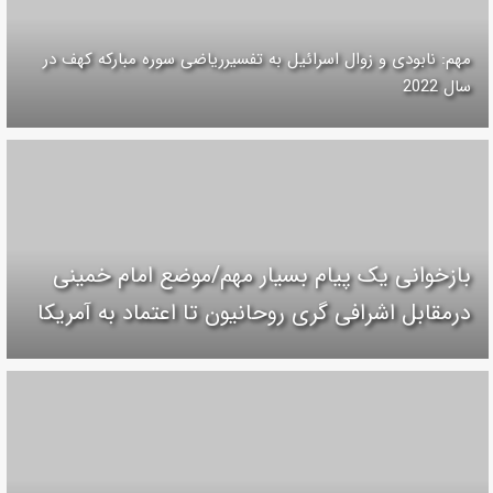
مهم: نابودی و زوال اسرائیل به تفسیرریاضی سوره مبارکه کهف در
سال 2022
بازخوانی یک پیام بسیار مهم/موضع امام خمینی
درمقابل اشرافی گری روحانیون تا اعتماد به آمریکا