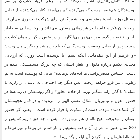
به نکته تأمل‌برانگیزی اشاره می‌کند که به نوعی فریاد کشیدن بر سر
نویسندگان هم‌عصر اوست که می‌بٌرند و کم می‌آورند، کنار می‌کشند و از تحلیل
مسائل روز به لغت‌نامه‌نویسی و یا شعر گفتن برای شرکت نفت روی می‌آورند.
او صاحبان فکر و قلم را در هر زمانی مسئول می‌داند و نوحه‌سرایی به خاطر
باختن قافیه در گذشته را بی‌ثمر می‌انگارد. او در بخش دیگر از همان کتاب و
درست پس از تحلیل وضعیت نویسندگانی که نام برده شد و دیگران می‌نویسد:
«و غرضم از این مقدمات، اینکه ببینم آیا نرسیده است روزی که ارزیابی
مجددی بکنیم درباره مغول و ایلغار ایشان که چه بزرگ مستمسکی شده در
دست احساس مقصرتراشی ما آدم‌های درمانده؟ بنایی که پوسیده است به نم
رطوبتی نیز فرو خواهد ریخت. پس دیگر چه احتیاجی به نالیدن از زلزله یا
سیلی؟ یا گذر ارابه سنگین وزنی از جاده مجاور؟ و اگر روشنفکر آن زمانه‌ها در
حضور مغول و تیموریان، شلاق غضب الهی را می‌دیده و در قبال هجومشان
اگر کمک‌دهنده نبوده، دست‌کم سکوت یا فرار کرده است – یعنی اگر حضور
ایشان را نپذیرفته، هیچ ناله‌ای هم برنیاورده – پس ما چه حق داریم که پس از
800 سال هنوز به عزای آن واقعه بنشینیم و بار تمام خرابی‌ها و ویرانی‌ها و
انحطاط‌هایمان را به گردن آن ایلغار بگذاریم؟...»