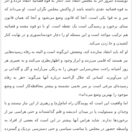
نویسنده امروز اگر به مجلس انتقاد کند، انگار به قوه قضائیه انتقاد کرده و اگر
به قوه قضائیه نقدی داشته باشد از واکنش مجلس نگران است. او می‌داند که
سر و ته قوا یکی است، آنجا که قانون وضع می‌شود و آنجا که همان قانون
مبنای برخورد و رسیدگی است یک نقطه است. او با دو قوه مقننه و قضائیه
هم ترکیب مواجه است و این مسئله او را دچار خودسانسوری و در نهایت کنار
کشیدن و جا زدن می‌کند.
او که باید انتقاد سازنده کند، وضعش این‌گونه است و البته به رفاه رسیده‌هایی
نیز هستند که قلمی می‌زنند و ابراز وجود و اظهارنظری می‌کنند و به تعبیری هر
روز آشیانه راحت سخن‌سرایی خویش را به رنگی می‌آرایند و گل و گلدانی بر
ان می‌آویزند. کسانی که جلال آل‌احمد درباره آنها می‌گوید: «هر به رفاه
رسیده‌ای مرغی است بر سر تخمی نشسته و بیشتر محافظه‌کار است و وضع
موجود را بهترین وضع می‌داند».
اما واقعیت این است که پویندگان راه امام(ره) و رهبری از این تبار نیستند و با
وجدان و مسئولیت پا در میدان اندیشه و قلم گذاشته‌اند و حتی هراسی نیز از
برخوردها ندارند. شاید هراس آنها بیشتر در این است که بعضی از افراد به
واسطه حضور در مجلس یا مناصب سیاسی و حتی دسترسی نزدیک و گسترده