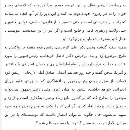
به رسانه‌ها آن‌قدر فعال در این عرصه حضور پیدا کرده‌اند که لایه‌های پویا و
جوان را به هر رهروی خود دعوت می‌کنند و این باور را در آنها ایجاد می‌نمایند
که راه ما راه درستی است و حتی تفسیر ما از قانون اساسی، قوانین کشور و
حتی ولایت و رهبری کامل و جامع است و اگر غیر از این بیندیشید، بنویسید یا
عمل کنید منحرف شده‌اید و جرم کرده‌اید.
همین هفته گذشته وقتی دکتر علی لاریجانی، رئیس قوه مقننه در واکنش به
طرح موضوع زد و بند برادرش دکتر فاضل لاریجانی، رئیس‌جمهور را مورد
عتاب و خطاب قرار دارد، از رابطه اطرافیان وی و جریان انحرافی با منافقین
و آمریکا سخن گفت و چند روز بعد هم آیت‌ا... صادق آملی لاریجانی، رئیس قوه
قضائیه از مجرم بودن رئیس‌جمهور و افشاگری که به زودی علیه جریان
انحرافی خواهد داشت، سخن به میان آورد. وقتی رئیس‌جمهور نمی‌تواند
موضوع را مطرح کند که در کشور مانع رشد و سرمایه‌گذاری است و از زد و
بندهای پشت پرده انتقاد کند و اگر این کار را بکند، به مجرم بودن و چه و چه
متهم می‌شود، حال چگونه می‌توان انتظار داشت که نویسنده‌ای پا در این
میدان بگذارد و لب به سخن گشوده یا دست به قلم شود؟