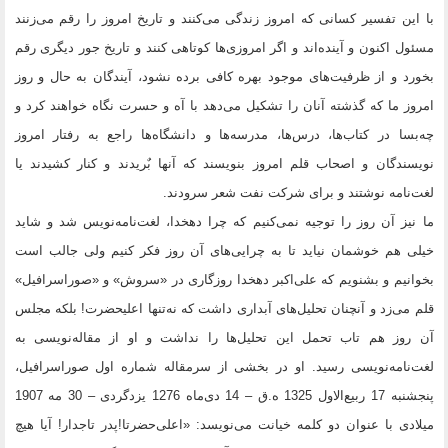
با این تفسیر کسانی که امروز زندگی می‌کنند و تاریخ امروز را رقم می‌زنند
مسئول اکنون و آینده‌اند و اگر امروزی‌ها کوتاهی کنند و تاریخ جور دیگری رقم
بخورد و از ظرفیت‌های موجود بهره کافی برده نشود، آیندگان به حال و روز
امروز ما که گذشته آنان را تشکیل می‌دهد با آه و حسرت نگاه خواهند کرد و
چه‌بسا در کتاب‌ها، درس‌ها، مدرسه‌ها و دانشگاه‌ها راجع به رفتار امروز
نویسندگان و اصحاب قلم امروز بنویسند که آنها بٌریدند و کنار کشیدند یا
لغت‌نامه نوشتند و برای شرکت نفت شعر سرودند.
ما نیز آن روز را توجیه نمی‌کنیم که چرا دهخدا، لغت‌نامه‌نویس شد و شاید
خیلی هم خوشمان نیاید تا به چرایی‌های آن روز فکر کنیم ولی جالب است
بخوانیم و بشنویم که علی‌اکبر دهخدا روزگاری در «سروش» و «صوراسرافیل»
قلم می‌زد و آنچنان تحلیل‌های آبداری داشت که نه‌تنها اعلیحضرت! بلکه مجلس
آن روز هم تاب تحمل این تحلیل‌ها را نداشت و او از مقاله‌نویسی به
لغت‌نامه‌نویسی رسید. او در بخشی از سرمقاله شماره اول صوراسرافیل،
پنجشنبه 17 ربیع‌الاول 1325 ه.ق – 14 دی‌ماه 1276 یزدگردی – 30 مه 1907
میلادی با عنوان دو کلمه خیانت می‌نویسد: «اعلی‌حضرتا!‌پدر تاجدار!‍ آیا هیچ