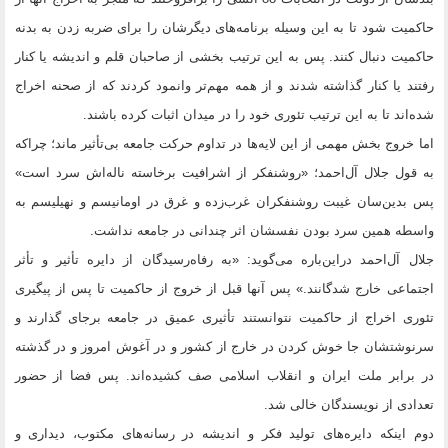
حاکمیت شود تا به این وسیله برنامه‌های دیگرشان را برای ضربه زدن به بدنه
حاکمیت دنبال کنند. پس به این ترتیب بخشی از صاحبان قلم و اندیشه یا کنار
رفتند یا کنار گذاشته شدند و از همه مهم‌تر وانمود کردند که از صحنه اخراج
شده‌اند تا به این ترتیب تئوری خود را در میدان اثبات کرده باشند.
اما خروج بخش مهمی از این لایه‌ها در تداوم حرکت جامعه بی‌تأثیر ماند؛ چراکه
به قول جلال آل‌احمد؛ «روشنفکر از اشرافیت برخاسته ناله‌اش سرد است»
پس بدین‌سان غیبت روشنفکران غرب‌زده و غرق در اومانیسم و نهیلیسم به
واسطه همین سرد بودن نفسشان اثر چندانی در جامعه نداشت.
جلال آل‌احمد دراین‌باره می‌گوید: «به رفاه‌رسیدگان از دایره تأثیر و تأثر
اجتماعی خارج شدگانند.» پس آنها قبل از خروج از حاکمیت تا پس از پیگیری
تئوری اخراج از حاکمیت نتوانستند تأثیری عمیق در جامعه برجای گذارند و
سرنوشتشان جا خوش کردن در خارج از کشور و در آغوش امروز و در گذشته
در برابر ملت ایران و انقلاب اسلامی صف کشیده‌اند. پس فضا از حضور
تعدادی از نویسندگان خالی شد.
دوم اینکه دایره‌های تولید فکر و اندیشه در رسانه‌های مکتوب، دیداری و