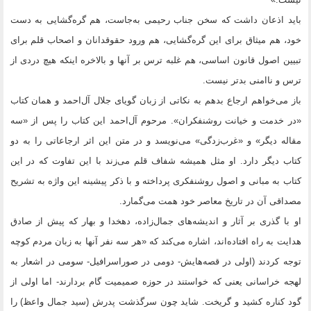
باید اذعان داشت که سخن جناب رحیمی به‌جاست، هم گره‌گشایی به دست
خود، هم میثاق برای این گره‌گشایی، هم ورود حقوقدانان و اصحاب قلم برای
تبیین اصول قانون اساسی، هم غلبه ترس بر آنها و بالاخره اینکه هیچ دردی از
ترس و ناامنی بدتر نیست.
باز می‌خواهم ارجاع بدهم به نکاتی از زبان گویای جلال آل‌احمد و همان کتاب
«در خدمت و خیانت روشنفکران». مرحوم آل‌احمد این کتاب را پس از «سه
مقاله دیگر» و «غرب‌زدگی» می‌نویسد و در متن این اثر ارجاعاتی را به دو
کتاب دیگر دارد. او مثل همیشه شفاف قلم می‌زند با این تفاوت که در این
کتاب به مبانی و اصول روشنفکری پرداخته و با ذکر پیشینه این واژه به تشریح
مصداقی آن در تاریخ معاصر خود همت می‌گمارد.
او با گذری بر آثار و اندیشه‌های جمال‌زاده، دهخدا و بهار که پیش از صادق
هدایت به راه افتاده‌اند، اشاره می‌کند که «هر سه نفر آنها به زبان مردم کوچه
توجه کردند (اولی در قصه‌هایش- دومی در صوراسرافیل- سومی در اشعار به
لهجه خراسانی یعنی که خواستند در حوزه صمیمیت گام بردارند- اما اولی از
گود کناره کشید و گریخت. شاید چون سرگذشت پدرش (سید جمال واعظ) را