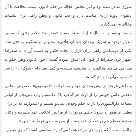
شوری صادر شده بود و امر مجلس عجالتا در حکم قانون است، مخالفت با آن
باتقوای دوره آزادی مباینت دارد و حب قانون و وطن راهی برای تشبثات
مخالفانه نمی‌گذارد.
سیصد و نود و نه سال قبل از میلاد مسیح «سقراط» حکیم وقتی که محض
اظهار توحید و تحریک وجدان جوانان «آتنی» محبوس و محکوم به قتل شد،
یکی از دوستانش راهی برای فرار یا نجات حکیم به دست آورده به سقراط
اظهار کرد. سقراط از قبول آن امتناع نموده گفت: «چون قانون وطن حکم به
قتل من می‌کند مخالفت آن شایسته نیست» و کمی بعد جام «شوکران» را سر
کشیده، جهان را وداع گفت».
و ما هم هرچند در پیش وجدان خود و به شهادت «کمیسیون» مخصوص مجلس
مقدس دامن خویش را از لوث هر گناهی پاک دانستیم ولی سرپیچی از اوامر
مطاعه دارالشوری را باز به حکم وجدان نمی‌توانستیم و امیدواریم که برادران
وطنی ما همواره پیروی حکیم مزبور را از فرایض اخلاقی خود شمرده و وکلای
محترم معظم هم در تفکیک قوه مقننه از مجریه سعی فرمایند. آمین.»
جالب است، آنکه چوب لای چرخ دهخدا می‌گذارد، مجلسی است که وی همواره