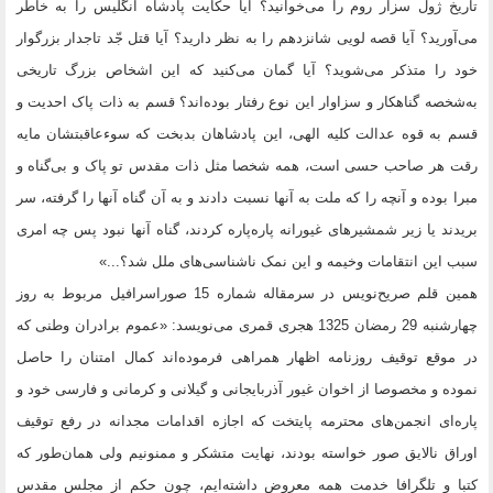
تاریخ ژول سزار روم را می‌خوانید؟ آیا حکایت پادشاه انگلیس را به خاطر
می‌آورید؟ آیا قصه لویی شانزدهم را به نظر دارید؟ آیا قتل جّد تاجدار بزرگوار
خود را متذکر می‌شوید؟ آیا گمان می‌کنید که این اشخاص بزرگ تاریخی
به‌شخصه گناهکار و سزاوار این نوع رفتار بوده‌اند؟ قسم به ذات پاک احدیت و
قسم به قوه عدالت کلیه الهی، این پادشاهان بدبخت که سوءعاقبتشان مایه
رقت هر صاحب حسی است، همه شخصا مثل ذات مقدس تو پاک و بی‌گناه و
مبرا بوده و آنچه را که ملت به آنها نسبت دادند و به آن گناه آنها را گرفته، سر
بریدند یا زیر شمشیرهای غیورانه پاره‌پاره کردند، گناه آنها نبود پس چه امری
سبب این انتقامات وخیمه و این نمک ناشناسی‌های ملل شد؟...»
همین قلم صریح‌نویس در سرمقاله شماره 15 صوراسرافیل مربوط به روز
چهارشنبه 29 رمضان 1325 هجری قمری می‌نویسد: «عموم برادران وطنی که
در موقع توقیف روزنامه اظهار همراهی فرموده‌اند کمال امتنان را حاصل
نموده و مخصوصا از اخوان غیور آذربایجانی و گیلانی و کرمانی و فارسی خود و
پاره‌ای انجمن‌های محترمه پایتخت که اجازه اقدامات مجدانه در رفع توقیف
اوراق نالایق صور خواسته بودند، نهایت متشکر و ممنونیم ولی همان‌طور که
کتبا و تلگرافا خدمت همه معروض داشته‌ایم، چون حکم از مجلس مقدس