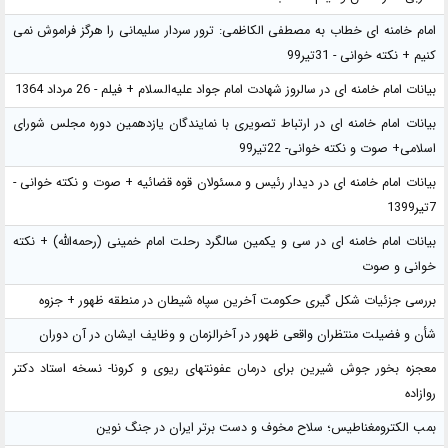
امام خامنه ای خطاب به مصطفی الکاظمی: ترور سردار سلیمانی را هرگز فراموش نمی
کنیم + نکته خوانی - 31تیر99
بیانات امام خامنه ای در سالروز شهادت امام جواد علیه‌السلام + فیلم - 26 مرداد 1364
بیانات امام خامنه ای در ارتباط تصویری با نمایندگان یازدهمین دوره مجلس شورای
اسلامی+ صوت و نکته خوانی- 22تیر99
بیانات امام خامنه ای در دیدار رئیس و مسئولان قوه قضائیه + صوت و نکته خوانی -
7تیر1399
بیانات امام خامنه ای در سی و یکمین سالگرد رحلت امام خمینی (رحمه‌الله) + نکته
خوانی و صوت
بررسی جزئیات شکل گیری حکومت آخرین سپاه شیطان در منطقه ظهور + جزوه
شأن و فضیلت منتظران واقعی ظهور در آخرالزمان و وظایف ایشان در آن دوران
معجزه بخور جوش شیرین برای درمان عفونتهای ریوی و کرونا- نسخه استاد دکتر
روازاده
بمب الکترومغناطیس؛ سلاح مخوف و دست برتر ایران در جنگ نوین