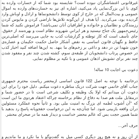
غیرقانونی اغتشاشگران نبوده است؟ شایسته بود شما که از خسارات وارده به
کوی با این بزرگ‌نمایی یاد می‌کنید، اشاره ای نیز به خسارت‌های وارده به اموال
عمومی و بیت‌المال که در خارج از کوی توسط دانشجونماها و اراذل و اوباش وارد
گردیده بود، می‌کردید. آیا هدف از این‌گونه تلاش‌ها ناراضی کردن و مایوس کردن
رزمندگان و نظامیان و خانواده و اطرافیان آنان نمی‌باشد؟ فراموش نکنید که شما
رئیس‌جمهور یک جناح نیستید و هر ایرانیِ شهروند نظام است و بهره‌مند از حقوق.
جای تأسف است که کار توطئه و گزارشات کذب به جایی می‌رسد که اصلی‌ترین
حافظ و نگهبان قانون اساسی به نقض آشکار حاصل حکمت حکیمان و عصاره‌ی
خون شهدا تن در دهد و داغی بر زخم‌های ما بنهد. به این‌ها اضافه کنید اخبار کذب
در خصوص پرتاب دانشجویان از طبقه‌ی سوم، کشته شدن چند نفر و مفقود شدن
چند نفر برای تشویش اذهان عمومی و با تکیه بر مظلوم نمایی.
دعوت بي اجابت 10 ساله!
درخاتمه با توجه به اصل 122 قانون اساسی ازمحضر ریاست محترم جمهوری
جناب آقای خاتمی جهت شرکت دریک مناظره دعوت میکنم. دلیل خود را برای این
دعوت آن میدانم که اولا یک وظیفه و تکلیف شرعی است تا در حضور شما و
درمقابل ملت هم صدا به دفاع از نظام برخاسته چراکه اعتقاد هردوی ما این است
که "آن آشوب لطمه ای بزرگ به امنیت ملی بود. و ثانیاً نحوه عملکرد مسئولین
درآن واقعه بازبینی شود. اما چنآن‌چه به این درخواست حقجویانه پاسخ رد بدهید با
شما همین حجت بس که عالم محضر خداست و دیدار همه ما در صحرای محشر.
حرف آخر...
از آن روز و نه هیچ روز دیگری کسی میل به گفت‌وگو با ما نکرد و ما ماندیم و