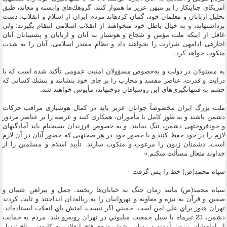
آمريكاى جنايتكار را بر ميهن عزيز ما هموار كنند. گروهك‌هاى وابسته و معاند، طبق
تحليل اربابان و معلمان خود، گمان كرده‏اند مردم ايران از اسلام و انقلاب، دست
برداشته‏اند، و به خيال باطل خود مى‏خواهند از انقلاب اسلامى انتقام بگيرند؛ ولى
غافل از اين‏كه ملت مؤمن و شجاع و هوشيار به آنان و اربابان و پشتيبانان آنان
اجازه‏ى ادامه‏ى شرارت را نخواهند داد و نظامِ مقتدر اسلامى، آنان را به شدت
منكوب خواهد كرد.
به مسئولان در دولت و به‌خصوص مسؤولان امنيت عمومى تأكيد شده است كه با
درايت و قدرت، عناصر مفسد و محارب را بر جاى خود بنشانند و بى‏شك كسانى كه
چشم به فتنه‏انگيزي‌هاى اين روسياهان دوخته‏اند، مأيوس خواهند شد.
ملت بزرگ ايران مخصوصاً جوانان عزيز بايد در كمال هوشيارى مراقب حركات
دشمن باشند و به طور كامل با مأموران، همكارى كنند و عرصه را بر عناصر مزدور
و خودفروخته‏ى دشمن، تنگ نمايند. و به خصوص فرزندان بسيجى‏ام بايد آمادگى‏هاى
لازم را در خود حفظ كنند و با حضور خود در هر صحنه‏يى كه حضور آنان در آن لازم
است، دشمنان زبون را مرغوب و منكوب سازند. تأييد اسلام و مسلمين را از
خداوند متعال مسألت مى‏كنم.»
سپاه محمد(ص) خط را پس گرفت
سپاه محمد(ص) مانند زمان جنگ به خيابان‌ها ريختند. جمل و پيراهن عثمان و
صفين و قرآن به نيزه و معاويه و نهروانيان را به زباله‌دان انداختند و ثابت كردند
تهران هنوز براي علي امن است. خميني اگر نيست، امتش پاي انقلاب ايستاده‌اند.
دشمن، 23 تيرماه با سيل جمعيت ميليوني در تهران روبه‌رو شد. مردم به حمايت
از امام‌شان بيرون آمدند و رويايي شش‌روزه‌ي فتح انقلاب به كابوسي تلخ تبديل