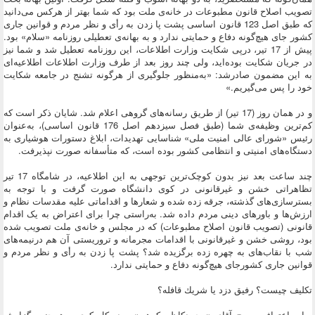
تصویب اصلاح قانون مطبوعات در خانه‌ی ملت بود که شما بهتر از هرکس می‌دانید
که طبق اصل 123 قانون اساسی پشت پا زدن به رأی و نظر مردم و قوانین جاری
کشور جای هیچ‌گونه دفاع و حمایتی ندارد و به بهانه‌ی تعطیلی روزنامه «سلام» بود.
پیش از 17 تیر، درپی شکایت وزارت اطلاعات، این روزنامه تعطیل شد و شما نیز
در جریان شکایت بوده‌اید، ولی چند روز بعد از طرف وزارت اطلاعات اطلاعیه‌ای
به این مضمون صادرشد: «به‌منظور جلوگیری از هرگونه تشنج در جامعه شکایت
خود را پس می‌گیریم.»
و در همان روز (17 تیر) از طریق رسانه‌های گروهی اعلام شد. شایان ذکر است که
کم‌ترین وظیفه‌ی شما (طبق فصل سیزدهم اصل 176 قانون اساسی)، به‌عنوان
رئیس «شورای عالی امنیت ملی» شناسایی تهدیدات، ابلاغ دستورات هوشیاری به
دستگاه‌های امنیتی و انتظامی کشور بوده است، که متأسفانه صورت نپذیرفت.
چند ساعت بعد نیز بدون کوچک‌ترین توجهی به این اطلاعیه، در شامگاه 17 تیر
تظاهراتی خشن و غیرقانونی در کوی دانشگاه صورت گرفت و با توجه به
بسترسازی‌های گذشته، جرقه زده شده و شعارها و اقداماتی علیه مقدسات نظام و
ارزش‌ها و باورهای دینی مردم داده شد. به‌راستی چرا برای اعتراض به یک اقدام
قانونی (تصویب قانون اصلاح مطبوعات) که در مجلس و خانه‌ی ملت تصویب شده
بود، روشی خشن و غیرقانونی با اقدامات مجرمانه و تروریستی آن هم درنیمه‌های
شب با نقاب‌های به چهره زده برگزیده شد؟ پشت پا زدن به رأی و نظر مردم و
قوانین جاری کشورجای هیچ‌گونه دفاع و حمایتی ندارد.
تكليف چيست؟ رفيق دزد يا شريك قافله؟
برابر اعتراف صریح آقای «محمدکاظم کوهی»، مدیرکل کوی و هم‌چنین گزارش