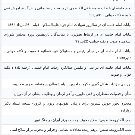
امام خامنه ای خطاب به مصطفی الکاظمی: ترور سردار سلیمانی را هرگز فراموش نمی
کنیم + نکته خوانی - 31تیر99
بیانات امام خامنه ای در سالروز شهادت امام جواد علیه‌السلام + فیلم - 26 مرداد 1364
بیانات امام خامنه ای در ارتباط تصویری با نمایندگان یازدهمین دوره مجلس شورای
اسلامی+ صوت و نکته خوانی- 22تیر99
بیانات امام خامنه ای در دیدار رئیس و مسئولان قوه قضائیه + صوت و نکته خوانی -
7تیر1399
بیانات امام خامنه ای در سی و یکمین سالگرد رحلت امام خمینی (رحمه‌الله) + نکته
خوانی و صوت
بررسی جزئیات شکل گیری حکومت آخرین سپاه شیطان در منطقه ظهور + جزوه
شأن و فضیلت منتظران واقعی ظهور در آخرالزمان و وظایف ایشان در آن دوران
معجزه بخور جوش شیرین برای درمان عفونتهای ریوی و کرونا- نسخه استاد دکتر
روازاده
بمب الکترومغناطیس؛ سلاح مخوف و دست برتر ایران در جنگ نوین
بمب الکترومغناطیس؛ برهم زننده معادلات نظامی و فراتر و مخرب تر از سلاح اتمی