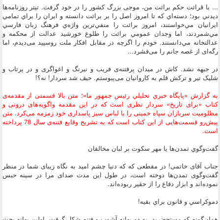
... با قرائت حکم برائت من،‌ موجی بزرگ کشور را در خود گرفت. تيتر روزنامه‌ها
ديدني بود؛ دسته‌اي كه تا امروز اصل را بر برائت دانسته و ايران را براي تمامي
ايرانيان مي‌خواستند، امروز برائت را منفي‌ترين واژه‌ي فرهنگ زبان فارسي
مي‌شمردند، اما وجدان عمومي برائت را طلوع خورشيد عدالت از محكمه و
عدالتخانه مي‌دانستند. خودم را اگرچه در مقابل افکار ملت روسپید می‌دیدم، اما
رگه‌ای از غصه جانم را می‌فشرد...
در جبهه نشد. کاش در میدان پرفتنه‌ی فریب و نیرنگ و اغواگری و در پرتاب و
شلیک تیر و ترکش قلم به کاروانیان می‌پیوستم. حیف شد سردار! نه؟!
به گزارش «پايگاه خبري تحليلي رئيس جمهور ما»؛ متن بالا قسمتی از مقدمه‌ی
کتاب «برای تاریخ» سردار نظری است که در این مقدمه واگویه‌های درونی و
مظلومیت سربازان سپاه خمینی را با لباس سبز پاسداری خود زمزمه می‌کرد. متن
پیش‌رو قسمت‌هایی از این کتاب است که به تشریح وقایع فتنه‌ی سال 78 پرداخته
است.
گفت‌وگوي تمدن‌ها يا مهر سكوت بر لبان مخالفان
جناب آقای خاتمی! در مقطعی که که دنیا چشم امید به نگاه زیبای شما در منظر
گفت‌وگوی تمدن‌ها دوخته است، در طول این مدت صدای مرا در سینه حبس
نموده‌اند و ابزار دفاع را از حقیر ربوده‌اند.
دموكراسي و قانون براي بقيه!
همان‌گونه که مستحضرید، به دو بهانه آشوب و فتنه شکل گرفت. اولین بهانه بحث