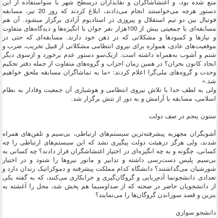
منع شده بود، و اغتشاشاگران و نقابداران درسطح شهر با سواستفاده از این
دستور هرچه می‌خواستند انجام می‌دادند، ابلاغ کردند که روز 20 تیر، مسابقه
فوتبال بین دو تیم استقلال و پیروزی در استادیوم آزادی برگزار میشود. آن هم
مسابقه‌ای با جمعیتی بیش از 100هزار نفر جوان با انگیزه‌ها و دیدگاه‌های متفاوت
و نیازها و کمبودها و مشکلاتی که در ذهن خود دارند. مسابقه‌ای که حتی در
موقعیت‌های عادی، همواره برای نیروی انتظامی مشکلاتی از قبیل تخریب، ضرب و
شتم و آشوب به‌همراه داشته است. ازیک‌سو دستور عدم برخورد و ازسوی دیگر
ایجاد کانون بحران؟ در همین زمان احزاب و گروه‌های متفاوت از جمله دفتر تحکیم
وحدت و گروه‌های ملی‌گرا اعلام کردند: «ما به تماشاگران مسابقه ملحق خواهیم
شد.»
ولی به لطف خدا با تلاش نیروی انتظامی و هوشیاری آن جمعیت وفادار به نظام
اسلامی، مسابقه با آرامش و به دور از تنش برگزار شد.
ستون پنجم در صف دولت
آشوبگران مجهزبه پیشرفته‌ترین سیستم‌های ارتباطی، بی‌سیم و تلفن‌های همراه
شدند، ولی هرگز درهیئت دولت پیگیری نشد که این سیستم‌های ارتباطی را چه
کسانی، چگونه و به چه انگیزه‌ای در اختیار اغتشاشگران قرار دادند؟ چه کسانی به
بی‌سیم پلیس دست‌رسی داشته و تدابیر و مانور نیروها را شنود و در اختیار
شورشیان می‌گذاشتند؟ دانشگاه کدام مملکت پیشرفته و دموکراتیک زندان دارد و
تعدادی دانشجونما آدم‌ربایی و گروگان‌گیری و خرابکاری می‌کنند، که به گفته یکی
از دانشجویان حاضر در صحنه که از صداوسیما هم پخش شد، محل را آغشته به
بنزین و قصد سوزاندن گروگان‌ها را می‌نمایند؟
دانشجو سواري