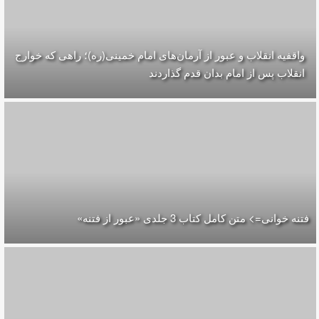
واقفیه‌ انقلاب و عبور از آرمان‌های امام خمینی(ره)؛ راهی که خوارج
انقلاب پس از امام بدان قدم گذاردند
فتنه خوانی=> متن کامل کتاب 3 جلدی «عبور از فتنه»