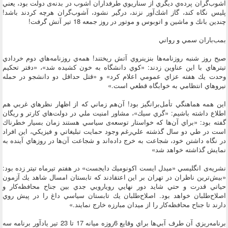
آشوب‌گران پرده‌ي ديگري از سناريوي طرفداران آشوب در بدنه‌ی دولت بود، يعني
پليس نگاه كند، گاز اشك‌آور نزند، درگير نشود، آشوب‌گران هرچه كردند باشد!
چندين بانك و ماشين و اتوبوس و موتور در روز جمعه 18 تير آتش گرفت!
بمب‌باران سمي و رواني
صبح روز شنبه روزنامه‌ها بنزينروي آتش ريختند! همه‌ي روزنامه‌هاي دوم خردادي
تيتر‌هاي با اين عناوين زدند: «كوي دانشگاه به خون كشيده شد»، «دفتر تحكيم
وحدت يك‌ هفته عزاي عمومي اعلام كرد» و «قتل حداقل دو دانشجو در حمله
نيروهاي انتظامي به خوابگاه قطعي است.»
اين همه هماهنگي تأمل‌برانگيز بود! آن‌هم زماني كه از اظهار نظر‌هاي غربي هم
اطلاع داشته باشيم: «گري سيك»، مشاور امنيت ملي در دولت‌هاي كارتر و ريگان
گفته بود: «براي آن‌ها كه خواستار توسعه‌ی سياسي هستند زمان بسيار خطرناك
است در طي دو سال گذشته علي‌رغم وجود حمايت تبليغاتي و فيزيكي، اين افراد
در نگاه داشتن خود، شجاعت به خرج داده‌اند و شجاعت آن‌ها در روزهاي آينده به
نمايش گذاشته خواهد شد»
نشريه‌ی انگليسي «ميدل ايست اكونوميك دايجست» در هفتم تيرماه تيتر زده بود:
«بيش‌ترين ناظران در تهران بر اين اعتقادند كه تابستان امسال شاهد يك آزمون
حياتي قدرت و حتي شايد دور نهايي رويارويي جدي بين جناح محافظه‌كار و
اصلاح‌طلبان خواهد بود. اصلاح‌طلبان يك تابستان سياسي داغ را در پيش روي
دارند تا جناح محافظه‌كار را از ميدان مبارزه خارج نمايند.»
برنامه‌ريزي‌ آن طرف آبي‌ها براي وقايع 6روزه ميانه 17 تا 23 تير يادآور برنامه سه