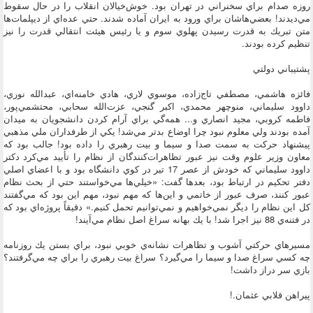
روزه صدام براي سخنراني در تهران بود. خوش‌خيالان انقلاب را در حال سقوط
مي‌ديدند! بعضي‌هاشان براي ورود به ايران آماده شدند. حتي عده‌اي از ديپلمات‌ها
متن تبريك به قدرت رسيدن پهلوي سوم و يا رئيس هيئت انتقالي قدرت را نيز
تنظيم كرده بودند.
پشتيباني دولتي
فائزه هاشمي، مصطفي تاج‌زاده، موسوي لاري، هادي خامنه‌اي، عبدالله نوري،
داوود سليماني، منوچهر محمدي، اكبر گنجي، عزت‌الله سحابي، محتشمي‌پور،
فاطمه كروبي، مجيد انصاري و... همه‌گي براي آرام كردن دانشجويان به ميدان
آمده بودند ولي معلوم نبود چرا اوضاع بدتر مي‌شد! يكي از طرفداران ملي مذهبي
پيشنهاد حركت به سمت صدا و سيما و بيت رهبري را داده بود! جالب بود كه
معاون وزير علوم وقت نيز عبور تظاهرات‌كنندگان از نظام را تأييد مي‌كرد دكتر
داوود سليماني كه خودش از عصر 17 تير در كوي دانشگاه بود و با اعضاي اصلي
دفتر تحكيم در ارتباط بود، بعد‌ها گفت: «خيلي‌ها مي‌خواستند حتي از بحث نظام
عبور كنند، صرف عبور از خاتمي و اين‌ها كه مهم نبود، مهم اين بود كه مي‌گفتند
كل اين نظام را ديگر نمي‌خواهيم و نمي‌توانيم تحمل كنيم.» دقيقاً پروژه‌اي بود كه
در فتنه‌ي 88 نيز اجرا شد! با يك بهانه سراغ اصل نظام مي‌آيند!
مسير‌هاي حركتي آشوب و تظاهرات نشانه‌ي خوبي نبود، براي بستن يك روزنامه
چه كسي سراغ صدا و سيما را مي‌گيرد؟ سراغ بيت رهبري را براي چه مي‌گرفتند؟
بازي سر دراز داشت!
پيراهن قلابي عثمان.!