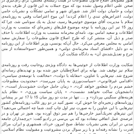
صحن علني اعلام وصول نشده بود كه موج حملات به اين قانون از طرف بدنه‌ي
دولت و حاميان دولت آغاز شد. شوراي شهر و تمامي تشكلّات و نشريات حامي
دولت، اعتراض‌هاي تندي را اعلام كردند! اين موج اعتراضات وقتي به روزنامه‌ی
سلام با مديريت آقاي موسوي خوئيني‌ها رسيد، تبديل به يك سونامي شد، چرا كه
روز 15 تير اين روزنامه با توجه موضوع قتل‌هاي زنجيره‌اي كه منتسب به وزارت
اطلاعات و سعيد امامي بود، نامه‌اي محرمانه منتسب به وزارت اطلاعات، با حذف
صدر و ذيل آن، منتشر كرد كه طرح اصلاح قانون مطبوعات را سفارش سعيد
امامي به مجلس معرفي مي‌كرد. حال آن‌كه يونسي، وزير اطلاعات از اين روزنامه
به دو دليل «افشاي اسناد محرمانه‌ي دولتي» و همين‌طور «سوءاستفاده از متن
جرح و تعديل‌شده‌ي آن» به دادگاه شكايت كرد.
شكايت وزارت اطلاعات از خوئيني‌ها به دادگاه ويژه‌ی روحانيت رفت و روزنامه‌ی
سلام نيز توقيف شد. بهانه براي اصلاح‌طلبان جور شده بود و تهديد‌هاي رسانه‌اي
شروع شد. تيتر‌هايي با عناوين، «مقابله با دولت»، «مخالفت با توسعه‌ی سياسي»،
«اقدامي غيرقانوني»، «سياست‌ورزي به پايان مي‌رسد»، «محدوديت مطبوعات،
خشم مردم را شعله‌ور خواهد كرد»، « زمان حامل حوادث خشونت‌بار است»، «
دانشجويان ساكت نخواهند نشست»، « پايان سياست ورزي»، « نظام بايد
هزينه‌هاي سنگيني بپردازد» و .... تنها در مدت دو روز ميان 15 تا 17 تير بر پيشاني
روزنامه‌هاي زنجيره‌اي جا خوش كرد، تصور كنيد در دو روز غالب روزنامه‌هاي كشور
تيتر‌هايي با اين عناوين را به صورت تيتر اول چاپ كنند، شما چه احتمالي مي‌دهيد؟
اين تيتر‌هاي تحريك‌آميز خارجي‌ها را هم سر ذوق آورده بود، هنوز در تهران و در
عرصه‌ي عمل اتفاقي نيفتاده بود كه بي بي‌سي در راديو گفت: «پرچمداران جامعه
مدني در ايران يعني نشريات نشاط، صبح امروز، خرداد، همشهري و ايران، مراكز
قدرت را نشانه رفته‌اند و با زير سوال بردن مشروعيت و مقبوليت نظام اسلامي،