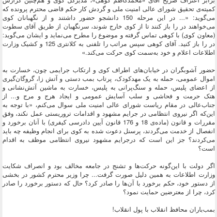
کمیته‌ی تحقیق شورای عالی امنیت ملی و گردش کار حکم قاضی محترم پرونده که
می‌گوید: «... در این مرحله 150 دانشجو حضور داشتند و از نگهبانان کوی
می‌خواهند در را باز کنند تا از کوی خارج شوند، سرنگهبان از طریق آقای سطوت
(معاون کوی) با کوهی تماس گرفته و موضوع را مطرح می‌نماید و ایشان می‌گوید:
در را باز کنید. آقای کوهی سپس مراتب را تلفنی به کلانتری 125 و کشیک وزارت
اطلاعات اعلام و خود به‌سمت کوی حرکت می‌کند.»
حضور آشوبگران در خیابان‌های اطراف کوی و ارتکاب جرایمی چون، خسارت به
اموال عمومی، حمله به یک مهدکودک، پرتاب بمب دستی و آتش زا، گروگان‌گیری
از اعضای پلیس، حمله و سنگ‌پرانی به پلیس، خسارت به ماشین آتش‌نشانی و
هتک حرمت و فحاشی و سلب آسایش عمومی و ایجاد هرج و مرج و... از
جناب‌عالی در مقام ریاست شورای عالی امنیت ملی سوال می‌کنم، «با توجه به
این‌که اگر نیروی انتظامی در جرایم مشهود و اقدامات تروریستی عمل نکند، وفق
مقررات و قانون (ماده‌ی 18 و 176 قانون آیین دادرسی کیفری) با آنان برخورد و
انفصال از خدمت می‌گردند، پرسنل دعوت شده به کوی برای انجام وظیفه چه باید
می‌کردند؟ جز این است که درجرایم مشهود نیروی انتظامی موظف به اقدام
است؟
اگر دولت با این‌گونه حرکت‌ها و تشنج در جامعه مخالف بود و انصراف شکایت
وزارت اطلاعات به همین دلیل صورت گرفت... چرا وزیر محترم کشور در بخشی
از دستور خود، حکم برخورد با آن‌ها را صادر کرد؟ حال که دستور برخورد را صادر
کرد، چرا از معترضین حمایت نمود؟
بمب‌باران محافظ انقلاب با پول انقلاب!