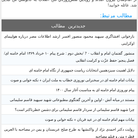
شد. غائله خوابيد!
مطالب مرتبط:
جدیدترین
مطالب
بازخوانی افشاگری سپهبد محمود منصور افسر ارشد اطلاعات مصر درباره هواپیمای
اوکراینی
منشور گفتمان امام و انقلاب - 7 /بخش دوم : شرح پیام ۱۰ خرداد ۱۳۶۹ امام خامنه ای/
فصل پنجم: حفظ عزّت و کرامت انقلابی
دلایل اهمیت سیزدهمین انتخابات ریاست جمهوری از نگاه امام خامنه ای
بیانات امام خامنه ای در سخنرانی نوروزی خطاب به ملت ایران + نکته خوانی و صوت
پیام نوروزی امام خامنه ای به مناسبت آغاز سال ۱۴۰۰
مستند در میانه آتش - اولین و آخرین گفتگوی مطبوعاتی شهید سپهبد قاسم سلیمانی
چرا شهید قاسم سلیمانی از سردار قاسم سلیمانی برای دشمن خطرناکتر است؟
بیانات مهم امام خامنه ای در عید قربان + نکته خوانی و صوت
روایت دکتر احمدی نژاد از واکنشها به طرح صلح عربستان و یمن در مصاحبه با العربی
قطر+ متن و فیلم مصاحبه