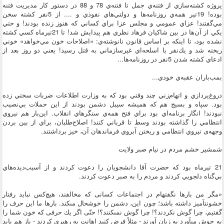
پروژه كشته‌سازي از فتنه‌ي جمل تا فتنه‌ي 78 و 88 در دستور كار مديريت فتنه
بوده! 19تير همه‌ي روزنامه‌ها و دولتي‌هاي نفوذي و .... از 5نفر كشته سخن‌
مي‌گفتند! عزاي عمومي و مجلس عزا براي كساني كه هنوز زنده بودند! و حتي
يكي از آن‌ها در بين شاكيان فرهاد نظري هم پيدايش شد! تا 21تيرماه كسي كشته
نشده بود، تا اينكه بر اساس قانون نانوشته‌ي: «اصلاحات خون مي‌خواهد» خوني
ريخته شد و يك‌نفر با اسلحه‌اي غيرسازماني به قتل رسيد! يعني دو روز بعد از
ادعاي كشته‌ شدن 5نفر در روزنامه‌ها...
بمب‌باران عقبه‌ي خودي...
دروغ‌پردازي و اتهام‌زني چند وقتي بود كه به وزارت اطلاعات ضربات سختي زده
بود. سپاه و بسيج هم كه هميشه سيبل دشمن بودند از اين حملات بي‌نصيب
نبودند! انگار برنامه‌اي بود براي فتح همه‌ي سنگرهاي انقلاب. اين‌بار هم نيروي
انتظامي را گذاشته بودند وسط تا قرباني كنند! اصلاح‌طلبان، براي از بين بردن
وجهه‌ی نيروي انتظامي و ريختن آبروي فرماندهان آن، خيز برداشتند.
شمشير خشم مردم در نيام صبر ولايت
21 تيرماه بود كه حضرت آقا دانشجويان را دعوت كردند و از آسيب‌ديده‌هاي
بي‌گناه دلجويي كردند و مردم را به صبر دعوت كردند.
«مگر من بارها نگفته‏ام در اجتماعات كسانى كه مخالفند، هيچ‌كس نبايد رفتار
خشونت‏آميز داشته باشد؛ چون اين، دشمن را خوشحال مى‏كند. بارها ما اين حرف را
گفتيم، چرا گوش نكردند؟! چرا گوش نمى‏كنند؟! حتّى اگر يك حرفى كه خون شما را
به جوش مى‏آورد به زبان آورند - مثلاً فرض كنيد اهانت به رهبرى كردند - باز هم بايد