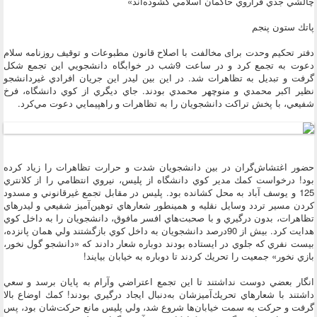
چالشي جدي فراروي حاكمان اسلامي گشوده‌اند»
پاتك ستون پنجم
دفتر تحكيم وحدت برای مخالفت با اصلاح قانون مطبوعات و توقيف روزنامه سلام
دعوت به تجمع كرد و در ساعت 9شب در خوابگاه دانشجويي اين تجمع شكل
گرفت و تبديل به تظاهرات شد. در اين بين ليدر اين جريان افرادي غيردانشجو
نظير اكبر محمدي و منوچهر محمدي بودند. جاي ديگري از كوي دانشگاه، فرخ
شفيعي، با پخش تراكت‌ دانشجويان را به تظاهرات و راهپيمايي دعوت مي‌كرد.
حضور اغتشاش‌گران در بين دانشجويان شدت و حرارت تظاهرات را زياد كرده
بود! درخواست كمك مدير كوي دانشگاه از پليس، نيروي انتظامي را از كلانتري
125 و يوسف آباد به محل كشانده بود. پليس در مقابل تجمع غيرقانوني و مسدود
كردن مسير تردد وسايل نقليه و همينطور شعار‌هاي توهين‌آميز شفيعي و ليدرهاي
تظاهرات، بدون درگيري و با صحبت‌هاي افسر مافوق، دانشجو‌يان را به داخل كوي
هدايت كرد. بيش از 90درصد دانشجويان به داخل كوي بازگشتند ولي همان پانزده،
بیست نفري كه جلوي در ايستاده بودند دوباره شعار دادند كه «دانشجو گول نخور،
بازي نخور» جمعيت را تحريك كردند تا دوباره به خيابان بيايند!
انگار بعضي دوست نداشتند تا اين تجمع اعتراضي وآرام به پايان برسد و سعي
داشتند با شعارهاي تحريك‌آميزشان به‌دنبال ايجاد درگيري بودند! كمك اوضاع بالا
گرفت و حركت به سمت خيابان‌ها شروع شد، ولي پليس مانع حركت‌شان بود، پس