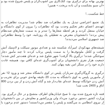
بهترين بهانه براي درگيري بود، كتك‌كاري بين آشوب‌گران و پليس شروع شده بود و
«آن سبو بشكست و آن باده بريخت.» همين!
خط شكست..!
يك تجمع اعتراضي تبديل به يك تظاهرات ضد نظام شد! مديريت تظاهرات به
عهده‌ی اعضاي دفتر تحكيم وحدت بود كه تظاهرات را بيرون از كوي دانشگاه و
خيابان منتقل كردند و هر لحظه شعار‌ها را تندتر و به سمت شعارهاي ضدنظام
پيش بردند! دانشجويان معترض به تعطيلي يك روزنامه، خود را وسط تظاهراتي
ضد جمهوري اسلامي مي‌ديدند!
شيشه‌هاي مهدكودكِ اميرآباد شكسته شد و تعدادي موتور سيكلت و لاستيك آتش
گرفت و ككتل ملوتوف‌ها را به سمت پليس پرتاب كردند تا چند مأمور دچار
سوختگي شدند! درگيري بالا گرفت! شهر شلوغ شد و عده‌اي هفت‌تير كش شدند!
جمعيت هزار نفري دانشجويان براي آشوب‌گري عده‌اي كافي بود، هميشه عادت
دارند خود را در سنگر امن بقيه پنهان كنند.
درگيري به گروگان‌گيري سربازان پليس در كوي دانشگاه منجر شد و ورود 12 نفر
از مأمورين پليس به كوي دانشگاه به مدت 20 دقيقه بهانه‌ي خوبي براي تخريب و
آتش زدن خوابگاه توسط عده‌اي نقاب‌دار شد و گناه آتش زدن و از بين بردن 800
اتاق و 2400 تخت شد!
فتنه تازه شروع شده بود، تا صبح خيابان‌هاي اطراف متشنج و در حال درگيري بود.
وزارت كشور دستور برخورد مي‌داد ولي وزيركشور و معاونش در بين دانشجويان
از نيروي انتظامي بد مي‌گفتند و پليس را مقصر مي‌دانستند! دستور عدم برخورد با