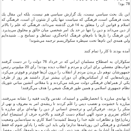
78 بود!
اين يك بحث سياسي نيست، يك گزارش سياسي هم نيست، بلكه اين مقال يك
بحث فرهنگي است، فرهنگي كه سياست تنها يكي از شئون آن است، فرهنگي كه
اسلام و قوانين آن را متعلق به 14 قرن گذشته مي‌داند، فرهنگي كه علم را بالاتر
از دين مي‌داند و دين را تنها در حد يك امر شخصي ميان خالق و مخلوق مي‌پذيرد.
اين فرهنگ را بارها با نام‌هاي فرهنگ اباحه‌گري، تساهل و تسامح و... شنيده‌ايم
ولي همه‌ي اين نام‌ها تحت سيطره سكولاريسم ترجمه مي‌شوند!
آمده بودند تا كار را تمام كنند
سكولاران به اصطلاح مسلمانِ ايراني كه در خرداد 76 دولت را در دست گرفتند
خواب‌هاي مفصلي براي ايران و مردم و انقلاب ديده بودند! رأي 20 ميليوني رئيس
جمهورشان توهم دل بريدن مردم از انقلاب را درون آن‌ها قوي‌تر و قوي‌تر مي‌كرد،
روزنامه‌هايي كه از اسكناس‌هاي آن دوران بيشتر تيراژ داشتند هر روز از طرف
يكي از همراهان فرهنگي دولت سربلند مي‌كردند و با مقلاتي آتشين مباني تئوريك
نظام جمهوري اسلامي و همين طور فرهنگ شيعي را هدف مي‌گرفتند!
با بهانه‌ي مبارزه با انحصارطلبي و استبداد، تقدس ولايت فقيه را نشانه مي‌رفتند،
مبارزه با خشونت و تعصب ديني را عَلَم كردند تا ريشه‌ي امر به معروف و نهي از
منكر را بزنند، عرفي‌گرايي و ترجمه‌ي انساني از دين را بهانه‌اي براي مبارزه با
احكام تعزيري و حدود الهي اسلام دست گرفتند و بالاخره حرف از استيضاح امام
زمان(عج) و تظاهرات عليه خدا را وسط كشيدند! اصلا كاري به سياه‌نمايي وضعيت
اقتصادي و فرهنگي اين روزنامه‌ها ندارم! ولي بايد اين نكته را يادآور شوم كه فقط
اشاره(صرفاً اشاره) به تيتر‌هاي ضد ديني اين نشريات و روزنامه‌ها، كتابي مفصل