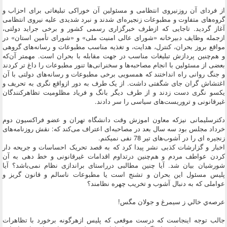
از فردای آن روزنیروی انتظامی و مسئولین آن خوراکی تبلیغاتی برای احزاب و
گروه‌های متفاوت و مطبوعات زنجیره‌ای شدند و نبرد شدیدی علیه نیروی انتظامی
آغاز گردید. تاجایی که ازطرف خبرگزاری رسمی کشور و برخی جراید دولتی،
ازجمله وظایف دبیرخانه «شورای عالی امنیت ملی» و «شورای تأمین استان» در
مواقع بروز بحران، کنترل، هدایت، و تغذیه مناسب مطبوعات و رسانه‌های گروهی
و هم‌چنین پردازش تبلیغات مناسب در جهت مقابله با بحران است. مهمتر آن‌که
بعضی از مسئولین با انجام مصاحبه‌ها و سخنرانی‌ها تنور مطبوعات را داغ تر کردند
و جنگ روانی راه انداختند که همسویی برخی مطبوعات و رسانه‌های دولتی با آن
اغتشاش گران جای شگفتی داشت. از یک طرف به دور ازواقع نگری به تحریف و
یکسو نگری دست زدند و از طرف دیگر بانگ و فریاد مظلومیت تظاهرکنندگان
غیرقانونی و تروریست‌های سیاسی را سر دادند.
دکترسلیمانی نیزکه معاون اموزش وقت دانشگاه تهران و عضو فراکسیون دوم
خرداد مجلس بود سه سال بعد در مصاحبه‌ای اعتراف می‌کند که: نقش روزنامه‌های
زنجیره ای را در آشوب‌های تیر 78 نفی نمیکنم.
اخبار و گزارشات کذبی نشر پیدا کرد که به قصد تحریک احساسات و جریحه دار
کردن عواطف مردم و هم‌چنین درتداوم اقدامات غیرقانونی و خط دهی به آن
شورشیان بیان شد. آیا چنین مطالبی درراستای براندازی نظام نمی‌باشد؟ آیا
پلیس مسئول این بحران و تشنج است یا مطبوعات ناسالم و قانون گریز و
عواملی که به دنبال آشوب و تخریب چهره نظامند؟
عرصه‌ي خالي ز سيمرغ و جولان مگس!
جالب توجه اینجاست که درست موقعی که پلیس ازهرگونه برخورد با تظاهرات