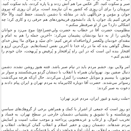
صبر و سكوت كنيد. اگر عكس مرا هم آتش زدند و يا پاره كردند، بايد سكوت كنيد.
نيرويتان را براى آن روزى كه كشور به آن نيازمند است، براى آن روزى كه نيروى
جوان و مؤمن و حزب‏الّلهى بايد در مقابله با دشمن بايستد، حفظ كنيد، والاّ حالا
فرض كنيم يك جوان، يا يك دانشجوى فريب‏خورده‏اى هم حرفى زد و كارى كرد؛ چه
اشكالى دارد؟ من از او صرف‏نظر مى‏كنم.»
مظلوميت حضرت آقا در خطاب به حضرت ولي‌‌عصر(عج) موج مي‌زد و جوانان
ولايتي را از به‌ دنيا بودنشان پشيمان مي‌كرد: «آخرين جمله را هم به امام و
مقتداى خودمان ولىّ‏عصر ارواحنافداه عرض كنيم: «اى سيّد و مولاى ما! پيش خداى
متعال گواهى بده كه ما در راه خدا تا آخرين نفس ايستاده‏ايم. بزرگ‌ترين آرزو و
افتخار بنده اين است كه در اين راهِ پُرافتخار و پُرفيض و پُربهجت، جان خودم را
تقديم كنم.»
امر ولايي بود. خشم مردم بايد در نيام صبر باشد. فتنه هنوز روشن نشده. دشمن
دنبال صفين بود. نهروانيان همراه با انقلاب با دمشان گردو مي‌شكستند و سوار بر
موتور، با بيسيم و موبايل جمعيت را كنترل مي‌كردند. حال آن‌كه هرچه مي‌گذشت
رسواتر مي‌شدند. حضرت آقا دوباره 22تيرماه به مردم تهران و ايران پيام دادند و
دعوت به صبر كردند:
«ملت رشيد و غيور ايران، مردم عزيز تهران‏؛
دو روز است كه جمعى از اشرار با كمك و همراهىِ برخى از گروهك‌هاى سياسىِ
ورشكسته و با تشويق و پشتيبانى دشمنان خارجى در سطح تهران، به فساد و
تخريب اموال، و ارعاب و عربده‏جويى پرداخته و موجب سلب امنيت و آسايش
مردم شده‏اند. دشمنان زبون و حقير اسلام و انقلاب گمان كرده‏اند، انقلاب و
مردم مؤمن و انقلابى به آنان اجازه خواهند داد كه با فتنه‏انگيزى خود، راه سلطه‏ى