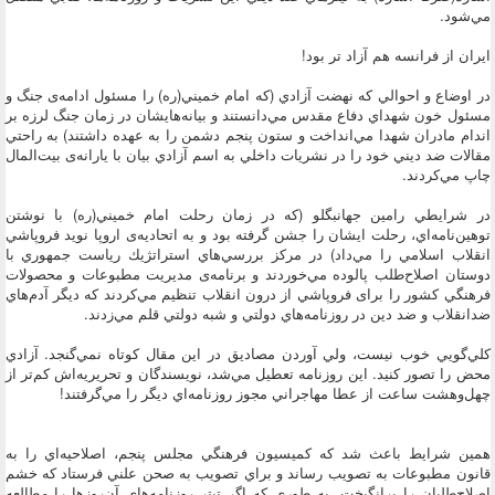
مي‌شود.
ايران از فرانسه‌ هم آزاد تر بود!
در اوضاع و احوالي كه نهضت آزادي (كه امام خميني(ره) را مسئول ادامه‌ی جنگ و
مسئول خون شهداي دفاع مقدس مي‌دانستند و بيانه‌هايشان در زمان جنگ لرزه بر
اندام مادران شهدا مي‌انداخت و ستون پنجم دشمن را به‌ عهده داشتند) به راحتي
مقالات ضد ديني خود را در نشريات داخلي به اسم آزادي بيان با يارانه‌‌ی بيت‌المال
چاپ مي‌كردند.
در شرايطي رامين جهانبگلو (كه در زمان رحلت امام خميني(ره) با نوشتن
توهين‌نامه‌اي، رحلت ايشان را جشن گرفته بود و به اتحاديه‌ی اروپا نويد فروپاشي
انقلاب اسلامي را مي‌داد) در مركز بررسي‌هاي استراتژيك رياست جمهوري با
دوستان اصلاح‌طلب پالوده مي‌خوردند و برنامه‌ی مديريت مطبوعات و محصولات
فرهنگي كشور را برای فروپاشي از درون انقلاب تنظيم مي‌كردند كه ديگر آدم‌هاي
ضدانقلاب و ضد دين در روزنامه‌هاي دولتي و شبه دولتي قلم‌ مي‌زدند.
كلي‌گويي خوب نيست، ولي آوردن مصاديق در اين‌ مقال كوتاه نمي‌گنجد. آزادي
محض را تصور كنيد. اين روزنامه تعطيل مي‌شد، نويسندگان و تحريريه‌اش كم‌تر از
چهل‌وهشت ساعت از عطا مهاجراني مجوز روزنامه‌اي ديگر را مي‌گرفتند!
همين شرايط باعث شد كه كمیسيون فرهنگي مجلس پنجم، اصلاحيه‌اي را به
قانون مطبوعات به تصويب رساند و براي تصويب به صحن علني فرستاد كه خشم
اصلاح‌طلبان را برانگيخت. به طوري كه اگر تيتر روزنامه‌هاي آن‌روزها را مطالعه