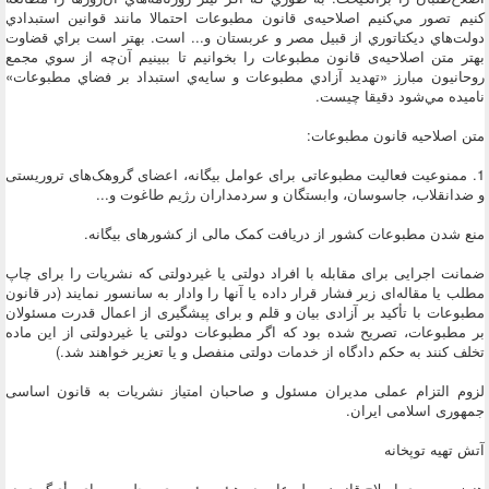
كنيم تصور مي‌كنيم اصلاحيه‌ی قانون مطبوعات احتمالا مانند قوانين استبدادي
دولت‌هاي ديكتاتوري از قبيل مصر و عربستان و... است. بهتر است براي قضاوت
بهتر متن اصلاحيه‌ی قانون مطبوعات را بخوانيم تا ببينيم آن‌چه از سوي مجمع
روحانيون مبارز «تهديد آزادي مطبوعات و سايه‌ي استبداد بر فضاي مطبوعات»
ناميده مي‌شود دقيقا چيست.
متن اصلاحيه قانون مطبوعات:
1. ممنوعیت فعالیت مطبوعاتی برای عوامل بیگانه، اعضای گروهک‌های تروریستی
و ضدانقلاب، جاسوسان، وابستگان و سردمداران رژیم طاغوت و...
منع شدن مطبوعات کشور از دریافت کمک مالی از کشورهای بیگانه.
ضمانت اجرایی برای مقابله با افراد دولتی یا غیردولتی که نشریات را برای چاپ
مطلب یا مقاله‌ای زیر فشار قرار داده یا آنها را وادار به سانسور نمایند (در قانون
مطبوعات با تأکید بر آزادی بیان و قلم و برای پیشگیری از اعمال قدرت مسئولان
بر مطبوعات، تصریح شده بود که اگر مطبوعات دولتی یا غیردولتی از این ماده
تخلف کنند به حکم دادگاه از خدمات دولتی منفصل و یا تعزیر خواهند شد.)
لزوم التزام عملی مدیران مسئول و صاحبان امتیاز نشریات به قانون اساسی
جمهوری اسلامی ایران.
آتش تهيه توپخانه
هنوز مصوبه‌ی اصلاح قانون مطبوعات در هيئت رئيسه‌ي مجلس، براي رأی‌گيري در