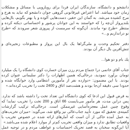
دانشجو و دانشگاه، سازندگان ایران فردا برای رویارویی با مسائل و مشکلات
زمان خود میباشد. اما اعتراض غیرقانونی گروهی جوان دانشجو که نباید به هرج و
مرج کشیده می‌شد. به گمان این حقیر، دست‌هایی آلوده و یا بهتر بگویم، بال‌هایی
بلندپرواز آن‌چه را که خواستند به این جوانان پرشور و احساساتی دیکته کرده و
منتظر «طرح نو» ماندند. آن‌گونه که سرمست از پیروزی شعر سرودند که «طرح
نو دراندازیم و...»
دفتر تحکیم وحدت و ملی‌گراها یک بال این پرواز و مطبوعات زنجیره‌ای و
تنش‌آفرین بال دیگر آن بودند.
يك بام و دو هوا...
جناب آقای خاتمی درا جتماع مردم رزن میزان خسارت کوی دانشگاه را یک میلیارد
تومان برآورد نمودید، در‌حالی‌که همین اظهارات را دکتر سلیمانی عنوان کرده
بودند. با این مضمون: «دوازده نفر از مأمورین انتظامی وارد خوابگاه شده و
حدودا سی دقیقه آن‌جا بودند و هشت‌صد اتاق و 2400 تخت را تخریب کرده‌اند.»
به فرض قبول این ادعا که کوی دانشگاه این تعداد تخت را داشته باشد که ندارد.
پس دراین مدت، هر مأمور می‌بایست 66 اتاق و 200 تخت را تخریب نماید! که
وقوع چنین عمل معجزه‌آسایی غیرممکن است. درحالی‌که ترکیب گزارشات
کمیته‌ی تحقیق که مورد تأیید جناب‌عالی نیز واقع شد، می‌گوید: «میزان تخریب‌های
به عمل آمده حاکی از آن است که آمارهای ارائه شده در خصوص تخریب با
واقعیات تطابق ندارد و میزان واقعی تخریب کم‌تر از موارد اعلام شده می‌باشد.»
آیا این‌گونه سخنان به قصد تحریک احساسات و عواطف مردم و در توجیه عمل