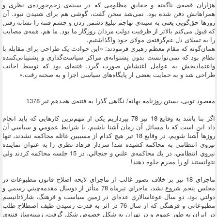
هزاران قصه‌ی ناگفته و حقایق مظلومی که در سینه‌ی زخم‌خورده‌ی نظری و
همراهانش دفن شده بود. نمی‌شد سخن گفت، گوشی هم برای شنیدن نبود. آن
روزها حق‌گویی یعنی به سینه‌ی تهاجم تبلیغ دشمن زدن و چشم فتنه را نشانه رفتن
که قبول می‌کنم بالاتر از ظرفیت دولت مردان روزگار ما بود. ما هم، همه‌ی مصایب
را به تسلای دل غم‌گرفته‌ی مولای خود واگذاشتیم.
همان‌گونه که مقام معظم رهبری فرمودند: «این حوادث یک طراحی برای مقابله با
نظام بود که نمی‌توانست بدون پشتوانه‌ی مراکز سیاست‌گذاری و پشتیبانی‌کننده
واعتمادبخش به عوامل اغتشاش صورت گیرد. فتنه‌ای بود که توسط اجانب
طراحی شد و به حمایت بعضی از پایگاه‌های سیاسی اجرا و به صحنه رفت.»
مقصود تویی، بستن روزنامه بهانه/ نگاهی گذرا به فتنه‌ی هجدهم تیر 1378
اگر بنا باشد به وقايع 18 تير 78 بپردازيم يكي از مهم‌ترين كارهايي كه بايد انجام
داد اين است كه با مسائل آن زمان آشنا باشيم، با شرايط عمومي و سياسي آن
روزها آشنا شويم، در وقايع 18 تير هيچ كدام از مسببين غائله محاكمه نشدند، تنها
نيروي انتظامي به محاكمه كشيده شد! سردار فرهاد نظري را به عنوان نماينده
نيروي انتظامي، در يك محاكمه‌ي علني و جنجالي، در 15 جلسه محاكمه كردند ولي
نتوانستند او را مجرم جلوه دهند!
ماجراي 18 تير بر خلاف تصور غالب از ماجراي لايحه اصلاح قانون مطبوعات در
مجلس پنجم شروع نشد، ماجراي تيرماه 78 متأثر از دوسال مقدمه‌چيني رسمي و
دولتي بود، دو سال غوغاسالاري عده‌اي در زمين سياست و فرهنگ، شارلاتانيسم
مطبوعاتي و فرهنگي كه از سال 76 در اثر به قدرت رسيدن طيف اصطلاح طلب
در ايران به طور عموم و در تهران به شكل خصوص شكل گرفت، زمينه‌ساز فتنه‌ي