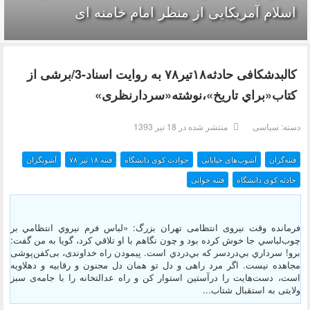
اسلام آمریکایی از منظر امام خامنه ای
کالبدشکافی حادثه۱۸تير۷۸ به روایت اسناد-3/برشی از
كتاب«براي تاريخ»،نوشته‌«سردارنظری»
دسته:
سیاسی
منتشر شده در 18 تیر 1393
فتنه‌گران
آشوب‌های خیابانی
حوادث کوی دانشگاه
فتنه ۱۸ تير ۷۸
آشوبگران
حادثه کوی دانشگاه
فتنه خوانی
فرمانده وقت نیروی انتظامی تهران بزرگ: «لباس فرم نيروي انتظامي بر
چوب‌لباسي جا خوش كرده بود و چون نگاهم با او تلاقي كرد، گويا به من گفت:
برو! سرداري بي‌دردسر كه بي‌دردي است. پیمودن راه خداوندی، بی‌کفن‌پوشی
مجاهده نیست. اگر مرد راهی و دل تو همان دل مجنون و رقابیه و دهلاویه
است، دست‌هایت را درآستین استوار کن و راه عدالتخانه را با جامه‌ی سبز
ولایتی به استقبال شتاب...