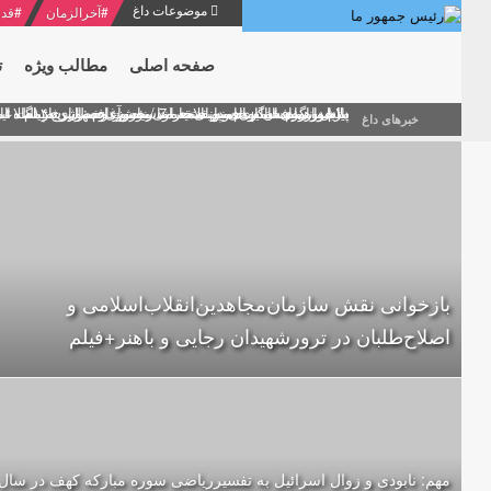
موضوعات داغ
#
آخرالزمان
#
قدر
صفحه اصلی
مطالب ویژه
ت
منشور گفتمان امام و انقلاب - 7 /بخش دوم : شرح پیام ۱۰ خرداد ۱۳۶۹ امام خامنه ای/ فصل پنجم: حفظ عزّت و کرامت انقلابی
پیام نوروزی امام خامنه ای به مناسبت آغاز سال ۱۴۰۰
دلایل اهمیت سیزدهمین انتخابات ریاست جمهوری از نگاه ام
بیانات امام خامنه ای در سخنرانی نوروزی خطاب به ملت ای
بازخوانی افشاگری سپهبد محمود منصور افسر ارشد اطلاعات
خبرهای داغ
بازخوانی نقش سازمان‌مجاهدین‌انقلاب‌اسلامی و
اصلاح‌طلبان در ترورشهیدان رجایی و باهنر+فیلم
مهم: نابودی و زوال اسرائیل به تفسیرریاضی سوره مبارکه کهف در سال