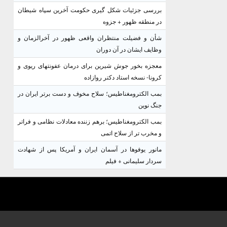
بررسی جزئیات شکل گیری حکومت آخرین سپاه شیطان
در منطقه ظهور + جزوه
شأن و فضیلت منتظران واقعی ظهور در آخرالزمان و
وظایف ایشان در آن دوران
معجزه بخور جوش شیرین برای درمان عفونتهای ریوی و
کرونا- نسخه استاد دکتر روازاده
بمب الکترومغناطیس؛ سلاح مخوف و دست برتر ایران در
جنگ نوین
بمب الکترومغناطیس؛ برهم زننده معادلات نظامی و فراتر
و مخرب تر از سلاح اتمی
مانور یوفوها در آسمان ایران و آمریکا پس از شهادت
سردار سلیمانی + فیلم