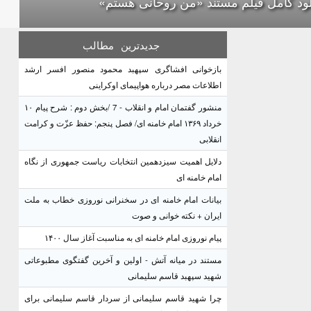
لود کامل فیلم مستند «من روحانی هستم»
جدیدترین
مطالب
بازخوانی افشاگری سپهبد محمود منصور افسر ارشد
اطلاعات مصر درباره هواپیمای اوکراینی
منشور گفتمان امام و انقلاب - 7 /بخش دوم : شرح پیام ۱۰
خرداد ۱۳۶۹ امام خامنه ای/ فصل پنجم: حفظ عزّت و کرامت
انقلابی
دلایل اهمیت سیزدهمین انتخابات ریاست جمهوری از نگاه
امام خامنه ای
بیانات امام خامنه ای در سخنرانی نوروزی خطاب به ملت
ایران + نکته خوانی و صوت
پیام نوروزی امام خامنه ای به مناسبت آغاز سال ۱۴۰۰
مستند در میانه آتش - اولین و آخرین گفتگوی مطبوعاتی
شهید سپهبد قاسم سلیمانی
چرا شهید قاسم سلیمانی از سردار قاسم سلیمانی برای