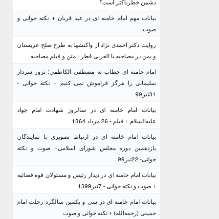
دشمن خطرناکتر است؟
بیانات مهم امام خامنه ای در عید قربان + نکته خوانی و
صوت
روایت دکتر احمدی نژاد از واکنشها به طرح صلح عربستان
و یمن در مصاحبه با العربی قطر+ متن و فیلم مصاحبه
امام خامنه ای خطاب به مصطفی الکاظمی: ترور سردار
سلیمانی را هرگز فراموش نمی کنیم + نکته خوانی -
31تیر99
بیانات امام خامنه ای در سالروز شهادت امام جواد
علیه‌السلام + فیلم - 26 مرداد 1364
بیانات امام خامنه ای در ارتباط تصویری با نمایندگان
یازدهمین دوره مجلس شورای اسلامی+ صوت و نکته
خوانی- 22تیر99
بیانات امام خامنه ای در دیدار رئیس و مسئولان قوه قضائیه
+ صوت و نکته خوانی - 7تیر1399
بیانات امام خامنه ای در سی و یکمین سالگرد رحلت امام
خمینی (رحمه‌الله) + نکته خوانی و صوت