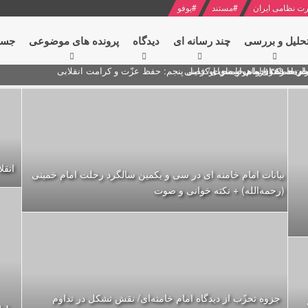
ت نظامی ایران
#
مستند
#
یوفو
حلیل و بررسی
چند رسانه ای
دیدگاه‌
پرونده های موضوعی
جست
ام خامنه ای
ران + نکته خوانی و صوت
 مصر درباره هواپیمای اوکراینی
انقل
بیانات امام خامنه ای در سی و یکمین سالگرد رحلت امام خمینی
(رحمه‌الله) + نکته خوانی و صوت
جزوه تحزّب از دیدگاه امام خامنه‌ای/ نقش تشکل در تداوم