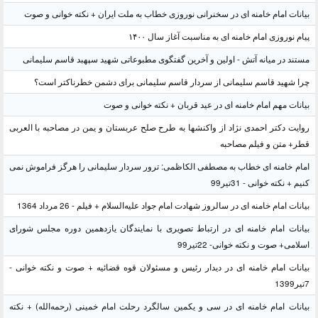
بیانات امام خامنه ای در سخنرانی نوروزی خطاب به ملت ایران + نکته خوانی و صوت
پیام نوروزی امام خامنه ای به مناسبت آغاز سال ۱۴۰۰
مستند در میانه آتش - اولین و آخرین گفتگوی مطبوعاتی شهید سپهبد قاسم سلیمانی
چرا شهید قاسم سلیمانی از سردار قاسم سلیمانی برای دشمن خطرناکتر است؟
بیانات مهم امام خامنه ای در عید قربان + نکته خوانی و صوت
روایت دکتر احمدی نژاد از واکنشها به طرح صلح عربستان و یمن در مصاحبه با العربی
قطر+ متن و فیلم مصاحبه
امام خامنه ای خطاب به مصطفی الکاظمی: ترور سردار سلیمانی را هرگز فراموش نمی
کنیم + نکته خوانی - 31تیر99
بیانات امام خامنه ای در سالروز شهادت امام جواد علیه‌السلام + فیلم - 26 مرداد 1364
بیانات امام خامنه ای در ارتباط تصویری با نمایندگان یازدهمین دوره مجلس شورای
اسلامی+ صوت و نکته خوانی- 22تیر99
بیانات امام خامنه ای در دیدار رئیس و مسئولان قوه قضائیه + صوت و نکته خوانی -
7تیر1399
بیانات امام خامنه ای در سی و یکمین سالگرد رحلت امام خمینی (رحمه‌الله) + نکته