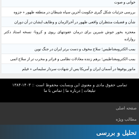
خوانی و صوت
بررسی جزئیات شکل گیری حکومت آخرین سپاه شیطان در منطقه ظهور + جزوه
شأن و فضیلت منتظران واقعی ظهور در آخرالزمان و وظایف ایشان در آن دوران
معجزه بخور جوش شیرین برای درمان عفونتهای ریوی و کرونا- نسخه استاد دکتر
روازاده
بمب الکترومغناطیس؛ سلاح مخوف و دست برتر ایران در جنگ نوین
بمب الکترومغناطیس؛ برهم زننده معادلات نظامی و فراتر و مخرب تر از سلاح اتمی
مانور یوفوها در آسمان ایران و آمریکا پس از شهادت سردار سلیمانی + فیلم
تمامی حقوق مادی و معنوی این وبسایت محفوظ است :: ۱۴۰۳-۱۳۸۴
تبلیغات
|
درباره ما
|
تماس با ما
صفحه اصلی
مطالب ویژه
تحلیل و بررسی