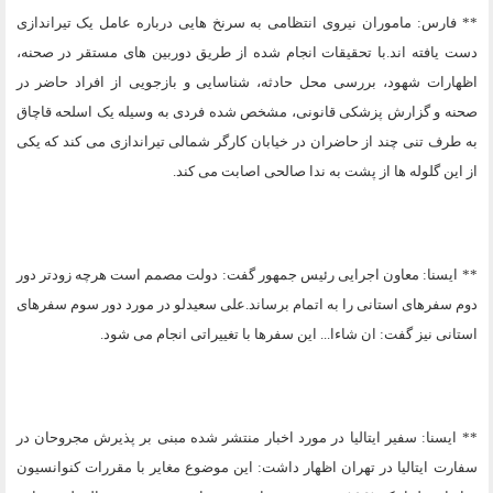
** فارس: ماموران نیروی انتظامی به سرنخ هایی درباره عامل یک تیراندازی
دست یافته اند.با تحقیقات انجام شده از طریق دوربین های مستقر در صحنه،
اظهارات شهود، بررسی محل حادثه، شناسایی و بازجویی از افراد حاضر در
صحنه و گزارش پزشکی قانونی، مشخص شده فردی به وسیله یک اسلحه قاچاق
به طرف تنی چند از حاضران در خیابان کارگر شمالی تیراندازی می کند که یکی
از این گلوله ها از پشت به ندا صالحی اصابت می کند.
** ایسنا: معاون اجرایی رئیس جمهور گفت: دولت مصمم است هرچه زودتر دور
دوم سفرهای استانی را به اتمام برساند.علی سعیدلو در مورد دور سوم سفرهای
استانی نیز گفت: ان شاءا... این سفرها با تغییراتی انجام می شود.
** ایسنا: سفیر ایتالیا در مورد اخبار منتشر شده مبنی بر پذیرش مجروحان در
سفارت ایتالیا در تهران اظهار داشت: این موضوع مغایر با مقررات کنوانسیون