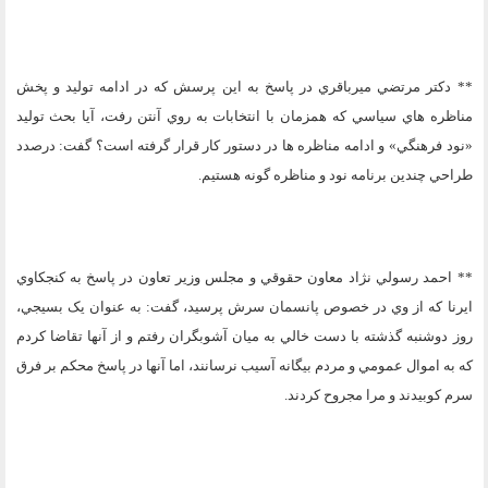
** دکتر مرتضي ميرباقري در پاسخ به اين پرسش که در ادامه توليد و پخش
مناظره هاي سياسي که همزمان با انتخابات به روي آنتن رفت، آيا بحث توليد
«نود فرهنگي» و ادامه مناظره ها در دستور کار قرار گرفته است؟ گفت: درصدد
طراحي چندين برنامه نود و مناظره گونه هستيم.
** احمد رسولي نژاد معاون حقوقي و مجلس وزير تعاون در پاسخ به کنجکاوي
ايرنا که از وي در خصوص پانسمان سرش پرسيد، گفت: به عنوان يک بسيجي،
روز دوشنبه گذشته با دست خالي به ميان آشوبگران رفتم و از آنها تقاضا کردم
که به اموال عمومي و مردم بيگانه آسيب نرسانند، اما آنها در پاسخ محکم بر فرق
سرم کوبيدند و مرا مجروح کردند.