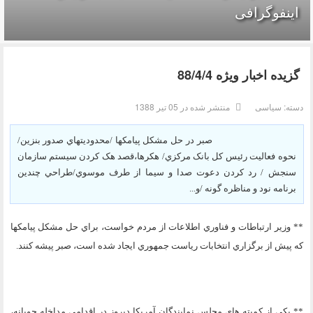
اینفوگرافی
گزيده اخبار وي‍‍ژه 88/4/4
دسته:
سیاسی
منتشر شده در 05 تیر 1388
صبر در حل مشکل پيامکها /محدوديتهاي صدور بنزين/
نحوه فعاليت رئيس کل بانک مرکزي/ هکرها،قصد هک کردن سيستم سازمان
سنجش / رد کردن دعوت صدا و سيما از طرف موسوي/طراحي چندين
برنامه نود و مناظره گونه /و...
** وزير ارتباطات و فناوري اطلاعات از مردم خواست، براي حل مشکل پيامکها
که پيش از برگزاري انتخابات رياست جمهوري ايجاد شده است، صبر پيشه کنند.
** يکي از کميته هاي مجلس نمايندگان آمريکا ديروز در اقدامي مداخله جويانه،