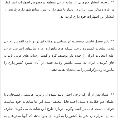
** باوجود انتشار خبرهايي از منابع عربي منطقه درخصوص اظهارات امير قطر
در باره دموکراسي ايران در ديدار با شهردار پاريس، منابع شهرداري پاريس از
انتشار اين اظهارات خود داري کرده اند.
** دکتر فيصل قاسم، نويسنده عربستاني در مقاله اي در روزنامه القدس العربي
لندن، تبليغات گسترده برخي شبکه هاي ماهواره اي و سايتهاي اينترنتي عربي
عليه انتخابات ايران را خنده دار توصيف کرد و گفت: رسانه هاي عربي بايد به
جاي کوبيدن ايران به سبب داشتن ولايت فقيه، از آنان شيوه کشورداري را
بياموزند و دموکراسي را به ملتشان هديه دهند.
** عتماد-پس از آن که برخی اخبار تایید نشده از رایزنی هاشمی رفسنجانی با
علمای قم حکایت داشت، احمد قابل معتقد است این ها شایعات خود تمامیت
خواهان است. قابل در گفت وگویی درباره طرح این شایعات می گوید: «طرف
مقابل اصرار دارد شرایط کشور را به گونه ای جلوه بدهد که گویا معترضان به