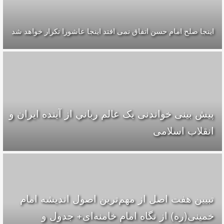
اينجا صلح امام حسن اتفاق نمى افتد اينجا عاشورا تكرار خواهد شد
پیش بینی خواندنی یک عالم رباني از آینده ایران و
انقلاب اسلامی
تبیین هفت اصل از مهم‌ترین اصول اندیشه امام
خمینی(ره) از نگاه امام خامنه‌ای+ جدول و