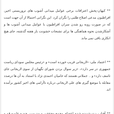
** کیهان-پخش اعترافات برخی عوامل میدانی آشوب های تروریستی اخیر،
افراطیون مدعی اصلاح طلبی را نگران کرد. این نگرانی احتمالا از آن جهت است
که در صورت روبه رو شدن سران افراطیون با عوامل میدانی آشوب ها و
آشکارشدن نحوه هماهنگی ها برای تشنجات خشونت بار هفته گذشته، جای هیچ
انکاری باقی نمی ماند.
** اعتماد ملی- «لاریجانی فریب خورده است» و «رئیس مجلس سودای ریاست
جمهوری در سر دارد»، «زیر سوال بردن شورای نگهبان از سوی لاریجانی جای
تاسف دارد» و ... جملاتی هستند که حامیان احمدی نژاد با استناد به آن ها درصدد
مقابله با موضع گیری های علی لاریجانی درباره ناآرامی های اخیر کشور برآمده
اند.
** آفتاب یزد- شنیده شده اعضای مجمع محققین و مدرسین حوزه علمیه قم و