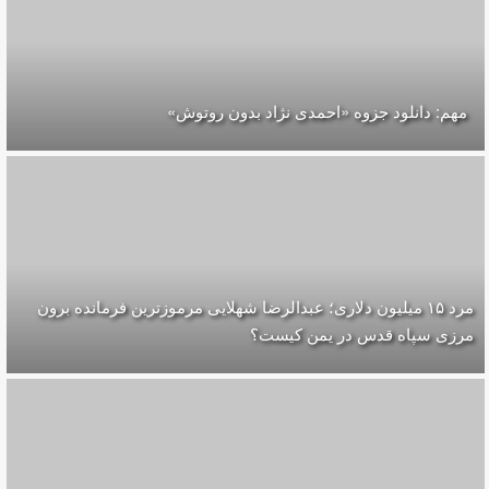
مهم: دانلود جزوه «احمدی نژاد بدون روتوش»
مرد ۱۵ میلیون دلاری؛ عبدالرضا شهلایی مرموزترین فرمانده برون
مرزی سپاه قدس در یمن کیست؟