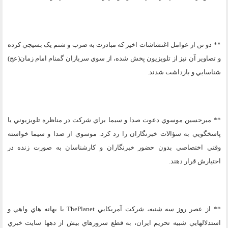
** دو تن از عوامل اغتشاشات اخير که مبادرت به ضرب و شتم يک بسيجي کرده
و تصاوير آن نيز از تلويزيون پخش شده، از سوي سربازان گمنام امام زمان(عج)
شناسايي و بازداشت شدند.
** ميرحسين موسوي دعوت صدا و سيما براي شرکت در مناظره تلويزيوني يا
پاسخگويي به سؤالات خبرنگاران را رد کرد. موسوي از صدا و سيما خواسته
وقتي اختصاصي بدون حضور خبرنگاران و کارشناسان به صورت زنده در
اختيارش قرار دهند.
** از عصر روز سه شنبه، شرکت آمريکايي
ThePlanet
با بهانه هاي واهي و
استدلالهايي شبيه تحريم ايران، به قطع سرورهاي بيش از دهها سايت خبري