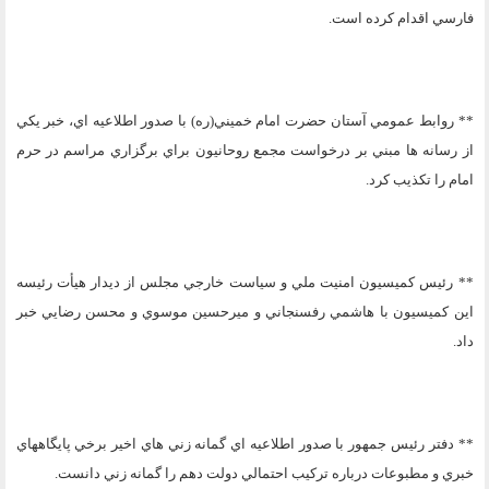
فارسي اقدام کرده است.
** روابط عمومي آستان حضرت امام خميني(ره) با صدور اطلاعيه اي، خبر يکي
از رسانه ها مبني بر درخواست مجمع روحانيون براي برگزاري مراسم در حرم
امام را تکذيب کرد.
** رئيس کميسيون امنيت ملي و سياست خارجي مجلس از ديدار هيأت رئيسه
اين کميسيون با هاشمي رفسنجاني و ميرحسين موسوي و محسن رضايي خبر
داد.
** دفتر رئيس جمهور با صدور اطلاعيه اي گمانه زني هاي اخير برخي پايگاههاي
خبري و مطبوعات درباره ترکيب احتمالي دولت دهم را گمانه زني دانست.