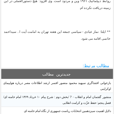
روابط دیپلماتیک ۱۹۶۱ وین و مردود است. وی افزود: هیچ دستورالعملی در این
زمینه دریافت نکرده ام.
** ایلنا: نماز عبادی - سیاسی جمعه این هفته تهران به امامت آیت ا... سیداحمد
خاتمی اقامه می شود.
مطالب مرتبط:
جدیدترین
مطالب
بازخوانی افشاگری سپهبد محمود منصور افسر ارشد اطلاعات مصر درباره هواپیمای
اوکراینی
منشور گفتمان امام و انقلاب - 7 /بخش دوم : شرح پیام ۱۰ خرداد ۱۳۶۹ امام خامنه ای/
فصل پنجم: حفظ عزّت و کرامت انقلابی
دلایل اهمیت سیزدهمین انتخابات ریاست جمهوری از نگاه امام خامنه ای