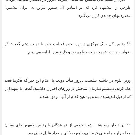
طرحي را پيشنهاد کرد که بر اساس آن صدور بنزين به ايران مشمول
محدوديتهاي جديدي قرار مي گيرد.
** رئيس کل بانک مرکزي درباره نحوه فعاليت خود با دولت دهم گفت: اگر
بخواهند من در خدمت ملت خواهم بود و کار خود را ادامه مي دهم.
وزير علوم در حاشيه نشست ديروز هيأت دولت با اعلام اين خبر که هکرها قصد
هک کردن سيستم سازمان سنجش در روزهاي اخير را داشتند، گفت: با تمهيداتي
که از قبل انديشيده شده بود هيچ کدام از آنها موفق نشدند.
** در ديدار سه شنبه شب جمعي از نمايندگان با رئيس جمهور جاي سران
مجلس از جمله علي لاريجاني، باهنر، توکلي و حداد عادل خالي بود.