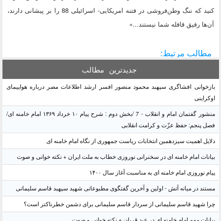
کنید که ننگ وطن‌فروشی در فتنه امریکایی- اسرائیلی 88 را بر پیشانی دارند،
آن‌ها رفیق قافله شما نیستند...»
مطالب مرتبط:
جدیدترین
مطالب
بازخوانی افشاگری سپهبد محمود منصور افسر ارشد اطلاعات مصر درباره هواپیمای
اوکراینی
منشور گفتمان امام و انقلاب - 7 /بخش دوم : شرح پیام ۱۰ خرداد ۱۳۶۹ امام خامنه ای/
فصل پنجم: حفظ عزّت و کرامت انقلابی
دلایل اهمیت سیزدهمین انتخابات ریاست جمهوری از نگاه امام خامنه ای
بیانات امام خامنه ای در سخنرانی نوروزی خطاب به ملت ایران + نکته خوانی و صوت
پیام نوروزی امام خامنه ای به مناسبت آغاز سال ۱۴۰۰
مستند در میانه آتش - اولین و آخرین گفتگوی مطبوعاتی شهید سپهبد قاسم سلیمانی
چرا شهید قاسم سلیمانی از سردار قاسم سلیمانی برای دشمن خطرناکتر است؟
بیانات مهم امام خامنه ای در عید قربان + نکته خوانی و صوت