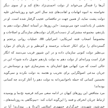
آن‌ها را فتنه‌گر می‌خواند از دولت احمدی‌نژاد دفاع کند و از سوی دیگر
نخواسته به انبوه اتهامات و اهانت‌های چند سال اخیر خود و روزنامه‌اش علیه
دولت پشت نماید، از همین جهت در تناقضاتی عجیب گرفتار شده است. او در
بخشی از یادداشت خود می‌نویسد: «این روزها، در آستانه انتقال دولت دهم به
یازدهم، مجموعه مشترکی از دست‌اندرکاران دولت‌های سازندگی و اصلاحات و
مخصوصاً اصحاب فتنه امریکایی- اسرائیلی 88، عملیات روانی پرحجم و
گسترده‌ای را برای انکار خدمات برجسته و کم‌نظیر و در پاره‌ای از موارد
بی‌نظیر دولت کنونی سازمان داده و در این شیپور فریب می‌دمند که انگار
قرار است ویرانه‌ای از دولت دهم به دولت یازدهم تحویل داده شود!» این در
حالی است که مرد کیهانی هیچ اشاره‌ای به بسترسازی خود و دوستانش در
جریان مدعی اصولگرایی برای تخریب و هجمه به دولت نکرده و نمی‌گوید
نخستین کسانی که حمله ناجوانمردانه به دولت دهم را آغاز کردند چه کسانی
بوده‌اند!
مرد متناقض این روزهای کیهان در ادامه سعی می‌کند فرضیه نخ‌نما و پوسیده
ارتباط جریان انحراف و فتنه را این‌گونه اثبات کند: «نیم‌نگاهی به روزنامه‌های ،
خورشید، شهروند، خبرگزاری جمهوری اسلامی (ایرنا) و... بیندازید! آیا در