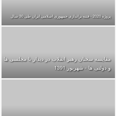
پروژه 2020 - فتنه براندازی جمهوری اسلامی ایران طی 30 سال
مقایسه سخنان رهبر انقلاب در دیدار با مجلسی ها
و دولتی ها - شهریور 1391