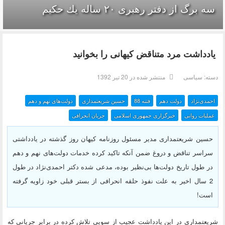
سه برگ از دفتر رهبرى ۲۰ ساله يك حكيم
یادداشت مرد متناقض کیهانی را بخوانید
دسته:
سیاسی
منتشر شده در 20 تیر 1392
احمدی‌نژاد
دولت دهم
فتنه 88
حسین شریعتمداری
دولت‌های نهم و دهم
عملیات روانی
خبرگزاری جمهوری اسلامی
جریان انحرافی
حسین شریعتمداری مدیر مسئول روزنامه کیهان روز گذشته در یادداشتی
سراسر تناقض و دروغ ضمن آنکه تاکید کرده خدمات دولت‌های نهم و دهم
در طول تاریخ دولت‌ها بی‌نظیر بوده، مدعی شده دکتر احمدی‌نژاد در طول
2 سال اخیر به علت نفوذ حلقه انحرافی از بستر قبلی خود زاویه گرفته
است!
شریعتمداری در این یادداشت عجیب از سویی تلاش کرده در برابر جریانی که