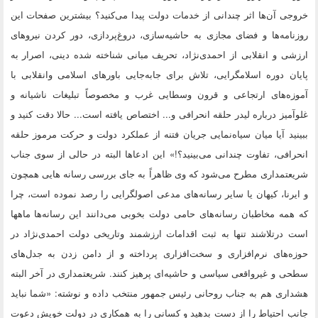
خروجی آن‌ها اثر چندانی از خدمات دولت پیدا می‌کنید؟ بیشترین صفحات این
روزنامه‌ها و فضای مجازی به حاشیه‌سازی، دروغ‌پردازی، دور کردن نیروهای
ارزشی و انقلابی از احمدی‌نژاد، تحریف مبانی شناخته شده دینی، اصرار به
پایان دوره اسلامگرایی، تلاش برای جابه‌جایی باورهای اسلامی وانقلابی با
آموزه‌های ارتجاعی و قرون وسطایی غرب و مخصوصاً تبلیغات ناشیانه و
غلوآمیز درباره لیدر حلقه انحرافی و... اختصاص یافته است... حالا دقت کنید و
ببینید آیا میان سیاه‌نمایی جریان فتنه از عملکرد دولت و حرکت مرموز حلقه
انحرافی، تفاوت چندانی می‌بینید؟!» این ادعاها البته در حالی از سوی جناب
شریعتمداری مطرح می‌شود که وی ظاهراً به جای بررسی رسانه هایی همچون
و ایرنا، کیهان یا سایر رسانه‌های مدعی اصولگرایی را رصد نموده است، چرا
که همه مخاطبان رسانه‌های حامی دولت بخوبی می‌دانند این رسانه‌ها ماهها
است درتلاشند تنها به ثبت اقدامات ارزشمند وتاریخی دولت احمدی‌نژاد در
حوزه‌های نرم‌افزاری و سخت‌افزاری پرداخته و از دامن زدن به جدل‌های
سطحی و غیرواقعی سیاسی و حاشیه‌ای پرهیز کنند. شریعتمداری در آخر البته
هشداری هم به جناب روحانی رئیس جمهور منتخب داده و نوشته: «شما نباید
جانب احتیاط را از دست بدهید و کسانی را به همکاری در دولت خویش دعوت