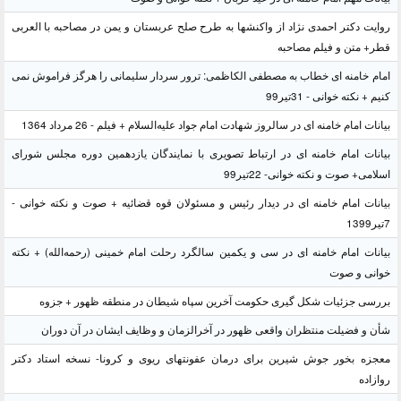
روایت دکتر احمدی نژاد از واکنشها به طرح صلح عربستان و یمن در مصاحبه با العربی
قطر+ متن و فیلم مصاحبه
امام خامنه ای خطاب به مصطفی الکاظمی: ترور سردار سلیمانی را هرگز فراموش نمی
کنیم + نکته خوانی - 31تیر99
بیانات امام خامنه ای در سالروز شهادت امام جواد علیه‌السلام + فیلم - 26 مرداد 1364
بیانات امام خامنه ای در ارتباط تصویری با نمایندگان یازدهمین دوره مجلس شورای
اسلامی+ صوت و نکته خوانی- 22تیر99
بیانات امام خامنه ای در دیدار رئیس و مسئولان قوه قضائیه + صوت و نکته خوانی -
7تیر1399
بیانات امام خامنه ای در سی و یکمین سالگرد رحلت امام خمینی (رحمه‌الله) + نکته
خوانی و صوت
بررسی جزئیات شکل گیری حکومت آخرین سپاه شیطان در منطقه ظهور + جزوه
شأن و فضیلت منتظران واقعی ظهور در آخرالزمان و وظایف ایشان در آن دوران
معجزه بخور جوش شیرین برای درمان عفونتهای ریوی و کرونا- نسخه استاد دکتر
روازاده