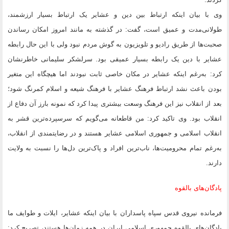
وی با بیان اینکه ارتباط بین دین و عشایر یک ارتباط بسیار ارزشمند،
طولانی‌مدت و عمیق است، گفت: در گذشته به مانند امروز امکان رساندن
صحبت‌ها از طریق رادیو و تلویزیون به گوش مردم نبود ولی با این حال رابطه
عشایر با دین یک رابطه بسیار عمیقی بود. سرلشکر سلیمانی خاطرنشان
کرد: به‌رغم اینکه عشایر در مکان خاصی ثابت نبودند اما هیچگاه این متغیر
بودن باعث نشد ارتباط فرهنگ عشایر با فرهنگ شیعه و اسلام کمرنگ شود؛
بعد از انقلاب نیز این فرهنگ وسعت بیشتری پیدا کرد که نمونه بارز آن دفاع از
انقلاب بود. وی تاکید کرد: من قاطعانه می‌گویم که سرسپرده‌ترین قشر به
انقلاب اسلامی و جمهوری اسلامی عشایر هستند و در رضایتمندی از انقلاب،
به‌رغم تمام محرومیت‌ها، ناب‌ترین افراد و پاک‌ترین دل‌ها را نسبت به ولایت
دارند.
پادگان‌های بالقوه
فرمانده نیروی قدس سپاه پاسداران با بیان اینکه عشایر، ایلات و طوایف ما
پادگان‌های بالقوه جمهوری اسلامی ایران در همه زمان‌ها هستند، تصریح کرد: