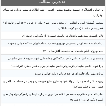
جدیدترین
مطالب
بازخوانی افشاگری سپهبد محمود منصور افسر ارشد اطلاعات مصر درباره هواپیمای
اوکراینی
منشور گفتمان امام و انقلاب - 7 /بخش دوم : شرح پیام ۱۰ خرداد ۱۳۶۹ امام خامنه ای/
فصل پنجم: حفظ عزّت و کرامت انقلابی
دلایل اهمیت سیزدهمین انتخابات ریاست جمهوری از نگاه امام خامنه ای
بیانات امام خامنه ای در سخنرانی نوروزی خطاب به ملت ایران + نکته خوانی و صوت
پیام نوروزی امام خامنه ای به مناسبت آغاز سال ۱۴۰۰
مستند در میانه آتش - اولین و آخرین گفتگوی مطبوعاتی شهید سپهبد قاسم سلیمانی
چرا شهید قاسم سلیمانی از سردار قاسم سلیمانی برای دشمن خطرناکتر است؟
بیانات مهم امام خامنه ای در عید قربان + نکته خوانی و صوت
روایت دکتر احمدی نژاد از واکنشها به طرح صلح عربستان و یمن در مصاحبه با العربی
قطر+ متن و فیلم مصاحبه
امام خامنه ای خطاب به مصطفی الکاظمی: ترور سردار سلیمانی را هرگز فراموش نمی
کنیم + نکته خوانی - 31تیر99