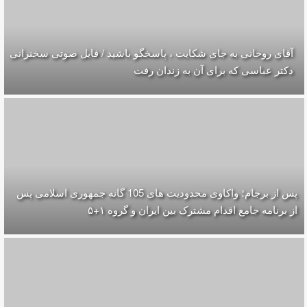
آقای روحانی به جای شکایت ، پاسخگو باشید / فایل صوتی سخنرانی
دکتر عباسی که برای آن به زندان رفت
پس از برجام؛ واکاوی محدودیت های 105 گانه جمهوری اسلامی پس
از برنامه جامع اقدام مشترک بین ایران و گروه ۱+۵