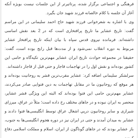
فرهنگی و اجتماعی برگزار شده، پرتاثیرتر از این جلسات نیست بویژه آنکه
آغاز آن جلسه با کلام خالصانه فرزند شهید جان بگیرد.
وی با اشاره به شعرخوانی فرزند شهید حاج احمد سلیمانی در این مراسم
گفت: تاریخ عشایر ما تاریخ پرافتخاری است که در 2 بعد نقش اساسی
داشته‌اند. فرمانده نیروی قدس سپاه با بیان اینکه تاریخ پرافتخار عشایر
مربوط به دوره انقلاب نمی‌شود و از مدت‌ها قبل رایج بوده است، گفت:
حقیقتا در مجموعه حوادث تاریخ ایران عشایر مهم‌ترین تکیه‌گاه و حامی این
کشور بوده‌اند و نقش اول را در تهاجمات قاجار و حتی قبل از قاجار داشته‌اند.
سرلشکر سلیمانی اضافه کرد: عشایر مقرب‌ترین قشر به روحانیت بوده‌اند و
هر موقع که روحانیون ما در مقابل تهاجمات به دین فتوایی صادر می‌کردند،
عشایر مهم‌ترین حامی این فتوا بوده‌اند که البته این ویژگی قشر عشایر،
منحصر به ایران نبوده و در جاهای مختلف رخ داده است؛ مثلاً در عراق، میرزای
شیرازی و سایر روحانیون درپي اشغال عراق توسط انگلیسی‌ها فتوا دادند و
عشایر به میدان آمدند و حتی در ایران نیز در دوره هجوم انگلیسی‌ها به جنوب،
باز عشایر بودند که در جاهای گوناگون از ایران، اسلام و مملکت اسلامی دفاع
کردند.