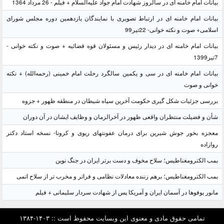
بیانات امام خامنه ای در سالروز شهادت امام جواد علیه‌السلام + فیلم - 26 مرداد 1364
بیانات امام خامنه ای در ارتباط تصویری با نمایندگان یازدهمین دوره مجلس شورای
اسلامی+ صوت و نکته خوانی- 22تیر99
بیانات امام خامنه ای در دیدار رئیس و مسئولان قوه قضائیه + صوت و نکته خوانی -
7تیر1399
بیانات امام خامنه ای در سی و یکمین سالگرد رحلت امام خمینی (رحمه‌الله) + نکته
خوانی و صوت
بررسی جزئیات شکل گیری حکومت آخرین سپاه شیطان در منطقه ظهور + جزوه
شأن و فضیلت منتظران واقعی ظهور در آخرالزمان و وظایف ایشان در آن دوران
معجزه بخور جوش شیرین برای درمان عفونتهای ریوی و کرونا- نسخه استاد دکتر
روازاده
بمب الکترومغناطیس؛ سلاح مخوف و دست برتر ایران در جنگ نوین
بمب الکترومغناطیس؛ برهم زننده معادلات نظامی و فراتر و مخرب تر از سلاح اتمی
مانور یوفوها در آسمان ایران و آمریکا پس از شهادت سردار سلیمانی + فیلم
تمامی حقوق مادی و معنوی این وبسایت محفوظ است :: ۱۴۰۳-۱۳۸۴