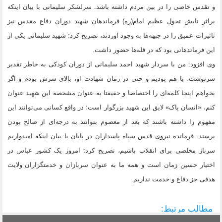
و تقدس خاصی را در بین مردم داشته باشد. سرلشکر سلیمانی با بیان اینکه
براثر تابش تحول عظیم امام‌(ره) فرماندهان شهید دوران دفاع مقدس نیز
تاثیرات عمیق را در جبهه‌ها به وجود آوردند، تصریح کرد: شهید سلیمانی یکی از
این فرماندهانی بود که در قله‌ها حضور داشت.
وی افزود: من با سردار شهید احمد سلیمانی از دوران کودکی به خاطر تقدیر
سرنوشت، با هم بودیم و حتی در زمان شهادت او، بالای سرش بودم و اگر
بخواهم اینجا کلمه‌ای را اختصاصا و حقیقتا‌ به عنوان مشخصه این شهید عنوان
کنم، «انسان پاک» لایق این شهید بزرگوار است؛ در واقع کسانی می‌توانند این
مفهوم را داشته‌ باشند که بعد از معصوم بتوانند به درجه‌ای از صالح بودن
برسند. فرمانده نیروی قدس سپاه پاسداران در پایان با بیان اینکه امیدواریم
سرباز مخلصی برای انقلاب باشیم، تصریح کرد: امروز یک کشور عباس در
اختیار حسین زمان است و همه ما به عنوان سربازان و خدمتگزاران ولایت
هدفی جز دفاع و خدمت نداریم.
مطالب مرتبط: