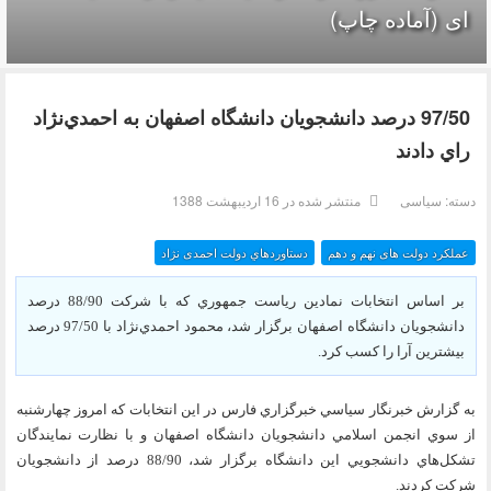
ای (آماده چاپ)
97/50 درصد دانشجويان دانشگاه اصفهان به احمدي‌نژاد
راي دادند
دسته:
سیاسی
منتشر شده در 16 ارديبهشت 1388
عملکرد دولت های نهم و دهم
دستاوردهاي دولت احمدی نژاد
بر اساس انتخابات نمادين رياست جمهوري كه با شركت 88/90 درصد
دانشجويان دانشگاه اصفهان برگزار شد، محمود احمدي‌نژاد با 97/50 درصد
بيشترين آرا را كسب كرد.
به گزارش خبرنگار سياسي خبرگزاري فارس در اين انتخابات كه امروز چهارشنبه
از سوي انجمن اسلامي دانشجويان دانشگاه اصفهان و با نظارت نمايندگان
تشكل‌هاي دانشجويي اين دانشگاه برگزار شد، 88/90 درصد از دانشجويان
شركت كردند.