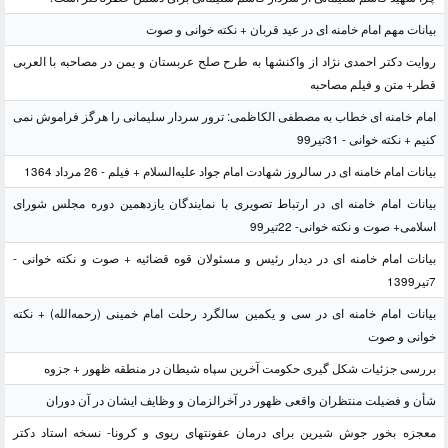
بیانات مهم امام خامنه ای در عید قربان + نکته خوانی و صوت
روایت دکتر احمدی نژاد از واکنشها به طرح صلح عربستان و یمن در مصاحبه با العربی
قطر+ متن و فیلم مصاحبه
امام خامنه ای خطاب به مصطفی الکاظمی: ترور سردار سلیمانی را هرگز فراموش نمی
کنیم + نکته خوانی - 31تیر99
بیانات امام خامنه ای در سالروز شهادت امام جواد علیه‌السلام + فیلم - 26 مرداد 1364
بیانات امام خامنه ای در ارتباط تصویری با نمایندگان یازدهمین دوره مجلس شورای
اسلامی+ صوت و نکته خوانی- 22تیر99
بیانات امام خامنه ای در دیدار رئیس و مسئولان قوه قضائیه + صوت و نکته خوانی -
7تیر1399
بیانات امام خامنه ای در سی و یکمین سالگرد رحلت امام خمینی (رحمه‌الله) + نکته
خوانی و صوت
بررسی جزئیات شکل گیری حکومت آخرین سپاه شیطان در منطقه ظهور + جزوه
شأن و فضیلت منتظران واقعی ظهور در آخرالزمان و وظایف ایشان در آن دوران
معجزه بخور جوش شیرین برای درمان عفونتهای ریوی و کرونا- نسخه استاد دکتر