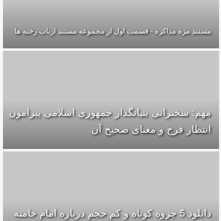
مستند مزه مذاکره - قسمت اول از مجموعه مستند ارباب رخنه ها
مهم: سخنرانی بنیانگذار جمهوری اسلامی پیرامون
انتظار فرج و معناى صحيح آن
دانلود 5 جزوه كوتاه و كم حجم درباره امام خامنه