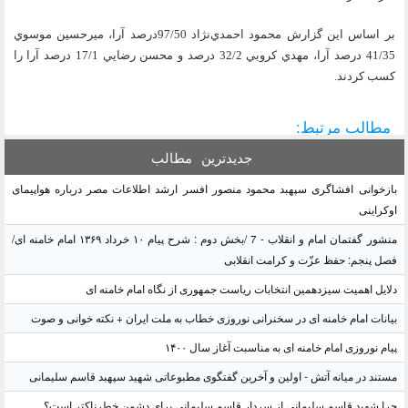
بر اساس اين گزارش محمود احمدي‌نژاد 97/50درصد آرا، ميرحسين موسوي
41/35 درصد آرا، مهدي كروبي 32/2 درصد و محسن رضايي 17/1 درصد آرا را
كسب كردند.
مطالب مرتبط:
جدیدترین
مطالب
بازخوانی افشاگری سپهبد محمود منصور افسر ارشد اطلاعات مصر درباره هواپیمای
اوکراینی
منشور گفتمان امام و انقلاب - 7 /بخش دوم : شرح پیام ۱۰ خرداد ۱۳۶۹ امام خامنه ای/
فصل پنجم: حفظ عزّت و کرامت انقلابی
دلایل اهمیت سیزدهمین انتخابات ریاست جمهوری از نگاه امام خامنه ای
بیانات امام خامنه ای در سخنرانی نوروزی خطاب به ملت ایران + نکته خوانی و صوت
پیام نوروزی امام خامنه ای به مناسبت آغاز سال ۱۴۰۰
مستند در میانه آتش - اولین و آخرین گفتگوی مطبوعاتی شهید سپهبد قاسم سلیمانی
چرا شهید قاسم سلیمانی از سردار قاسم سلیمانی برای دشمن خطرناکتر است؟