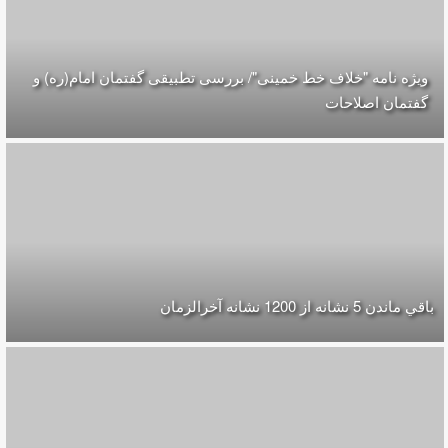
ویژه نامه "خلاف خط خمینی"/ بررسی تطبیقی گفتمان امام(ره) و
گفتمان اصلاحات
باقي ماندن 5 نشانه از 1200 نشانه‌ آخرالزمان