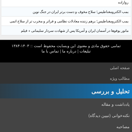
روازاده
بمب الکترومغناطیس؛ سلاح مخوف و دست برتر ایران در جنگ نوین
بمب الکترومغناطیس؛ برهم زننده معادلات نظامی و فراتر و مخرب تر از سلاح اتمی
مانور یوفوها در آسمان ایران و آمریکا پس از شهادت سردار سلیمانی + فیلم
تمامی حقوق مادی و معنوی این وبسایت محفوظ است :: ۱۴۰۳-۱۳۸۴
تبلیغات
|
درباره ما
|
تماس با ما
صفحه اصلی
مطالب ویژه
تحلیل و بررسی
یادداشت و مقاله
نکته‌خوانی (تبیین دیدگاه)
مصاحبه