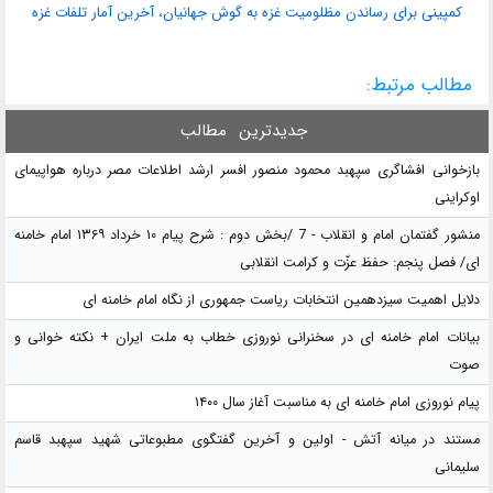
کمپینی برای رساندن مظلومیت غزه به گوش جهانیان، آخرین آمار تلفات غزه
مطالب مرتبط:
جدیدترین
مطالب
بازخوانی افشاگری سپهبد محمود منصور افسر ارشد اطلاعات مصر درباره هواپیمای
اوکراینی
منشور گفتمان امام و انقلاب - 7 /بخش دوم : شرح پیام ۱۰ خرداد ۱۳۶۹ امام خامنه
ای/ فصل پنجم: حفظ عزّت و کرامت انقلابی
دلایل اهمیت سیزدهمین انتخابات ریاست جمهوری از نگاه امام خامنه ای
بیانات امام خامنه ای در سخنرانی نوروزی خطاب به ملت ایران + نکته خوانی و
صوت
پیام نوروزی امام خامنه ای به مناسبت آغاز سال ۱۴۰۰
مستند در میانه آتش - اولین و آخرین گفتگوی مطبوعاتی شهید سپهبد قاسم
سلیمانی