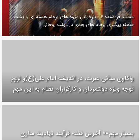
مستند فروشنده ۲ - بازخوانی میوه های برجام هسته ای و پشت
صحنه پیگیری برجام های بعدی در دولت روحانی
واکاوی مبانی عبرت، در اندیشه امام علی(ع)و لزوم
توجه ویژه دولتمردان و کارگزاران نظام به این مهم
بسیار مهم=> آخرین فتنه؛ فرآیند نهادینه سازی