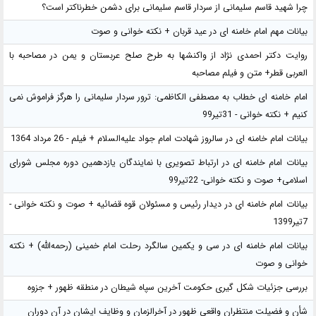
چرا شهید قاسم سلیمانی از سردار قاسم سلیمانی برای دشمن خطرناکتر است؟
بیانات مهم امام خامنه ای در عید قربان + نکته خوانی و صوت
روایت دکتر احمدی نژاد از واکنشها به طرح صلح عربستان و یمن در مصاحبه با
العربی قطر+ متن و فیلم مصاحبه
امام خامنه ای خطاب به مصطفی الکاظمی: ترور سردار سلیمانی را هرگز فراموش نمی
کنیم + نکته خوانی - 31تیر99
بیانات امام خامنه ای در سالروز شهادت امام جواد علیه‌السلام + فیلم - 26 مرداد 1364
بیانات امام خامنه ای در ارتباط تصویری با نمایندگان یازدهمین دوره مجلس شورای
اسلامی+ صوت و نکته خوانی- 22تیر99
بیانات امام خامنه ای در دیدار رئیس و مسئولان قوه قضائیه + صوت و نکته خوانی -
7تیر1399
بیانات امام خامنه ای در سی و یکمین سالگرد رحلت امام خمینی (رحمه‌الله) + نکته
خوانی و صوت
بررسی جزئیات شکل گیری حکومت آخرین سپاه شیطان در منطقه ظهور + جزوه
شأن و فضیلت منتظران واقعی ظهور در آخرالزمان و وظایف ایشان در آن دوران