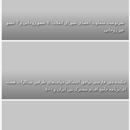
سرنوشت متفاوت اعضای شورای انقلاب/ 8 عضو روحانی و 7 عضو
غیر روحانی
چکیده متن فارسی توافق احتمالی دولت‌های طرفین مذاکرات هسته
ای؛برنامه جامع اقدام مشترک بین ایران و ۱+۵