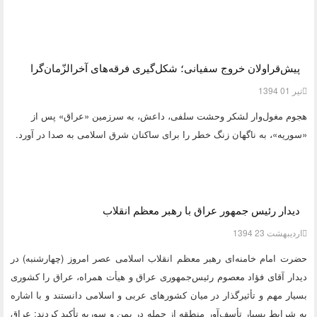
پیش‌قراولان خروج سفیانی؛ شکل‌گیری فرقه‌های آخرالزّمان‌گرا
تیر 01 1394
هجوم مغول‌وار لشکر وحشت سلفی، داعش، به سرزمین «عراق» پس از
«سوریه»، به ناگهان زنگ خطر را برای ساکنان شرق اسلامی به صدا در آورد.
دیدار رئیس جمهور عراق با رهبر معظم انقلاب
ارديبهشت 23 1394
حضرت امام خامنه‌‌ای رهبر معظم انقلاب اسلامی عصر امروز (چهارشنبه) در
دیدار آقای فؤاد معصوم رئیس‌جمهوری عراق و هیأت همراه، عراق را کشوری
بسیار مهم و تأثیرگذار در میان کشورهای عربی و اسلامی دانستند و با اشاره
به شرایط بسیار تأسف‌آور منطقه از جمله در یمن و سوریه تأکید کردند: عراق