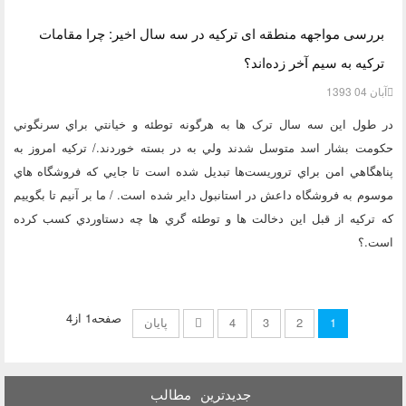
بررسی مواجهه منطقه ای ترکیه در سه سال اخیر: چرا مقامات
ترکيه به سيم آخر زده‌اند؟
آبان 04 1393
در طول اين سه سال ترک ها به هرگونه توطئه و خيانتي براي سرنگوني
حکومت بشار اسد متوسل شدند ولي به در بسته خوردند./ ترکيه امروز به
پناهگاهي امن براي تروریست‌ها تبديل شده است تا جايي که فروشگاه هاي
موسوم به فروشگاه داعش در استانبول داير شده است. / ما بر آنيم تا بگوييم
که ترکيه از قبل اين دخالت ها و توطئه گري ها چه دستاوردي کسب کرده
است.؟
صفحه1 از4
1
2
3
4
پایان
جدیدترین
مطالب