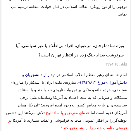
توجهی را از نوع رویکرد انقلاب اسلامی در قبال حوادث منطقه ترسیم می
نماید.
ویژه ساده‌لوحان، مرعوبان، افراد بی‌اطّلاع یا غیر سیاسی‌: آیا
سرنوشت بغدادِ جنگ زده در انتظار تهران است؟
آبان 18 1394
امام خامنه ای رهبر معظم انقلاب اسلامی در
دیدار از دانشجویان و
دانش‌آموزان-مورخ ۱۳۹۴/۸/۱۲-
، مبارزه‌ی ملت ایران با استکبار را مبارزه‌ای
«منطقی، خردمندانه و متکی بر تجربیات تاریخی» خواندند و با استناد به
مشکلات و ضرباتی که به علت اعتماد به آمریکا و
ساده‌اندیشی برخی
سیاسیون، در تاریخ معاصرِ کشور به‌وجود آمده افزودند: "آمریکا، همان
آمریکای قدیم است اما
عده‌ای مغرض و یا ساده‌لوح
تلاش می‌کنند این دشمن
توطئه‌گر را در افکار عمومی ملت به فراموشی و غفلت بسپارند تا آمریکا
در
فرصتی مناسب خنجر را از پشت فرو کند
."