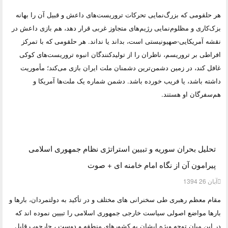
هر حلقومی که بزرگ‌نمایی تحرکات تروریست‌های داعش و قبیل آن را بهانه
بزک‌کاری و مظلوم‌نمایی رژیم‌های متجاوز غربی قرار دهد، هم بازی داعش در
نقشه آمریکایی-صهیونیستی است، بداند یا نداند. هر حلقومی که با تمرکز
افراطی بر تروریسم، ناظران را از تولیدکنندگان انبوه تروریست‌های کوکی
غافل کند، در زمین دشمن‌ترین دشمنان ملت ایران بازی می‌کند؛ مأموریت
داشته باشد، یا فریب خورده باشد. دشمن شماره یک ملت‌‌ها آمریکا و
هم‌سفرگان او هستند.
تحلیل بحران سوریه و تبیین استراتژی نظام جمهوری اسلامی
پیرامون آن از نگاه امام خامنه ای + صوت
آبان 26 1394
مقام معظم رهبری طی سخنرانی های مختلف و در تأکید به دولتمردان، بارها و
بارها مواضع اصولی سیاست خارجی جمهوری اسلامی را تبیین نموده اند که
در این میان توجه ویژه ایشان به کشورهای منطقه و دوست ، چارچوب قابل