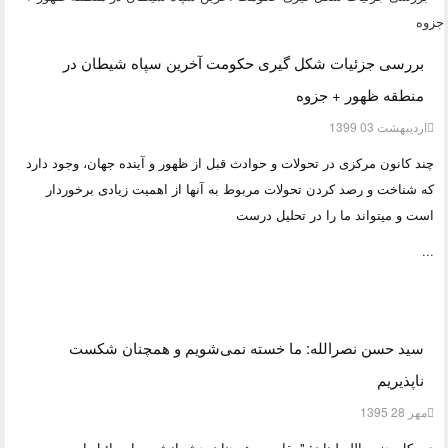
بررسی جزئیات شکل گیری حکومت آخرین سپاه شیطان در
منطقه ظهور + جزوه
ارديبهشت 03 1399
چند کانون مرکزی در تحولات و حوادث قبل از ظهور و آینده جهان، وجود دارد
که شناخت و رصد کردن تحولات مربوط به آنها از اهمیت زیادی برخوردار
است و می‏تواند ما را در تحلیل درست
...
سید حسن نصرالله: ما خسته نمی‌شویم و همچنان شکست
ناپذیریم
مهر 28 1395
دبیرکل حزب الله لبنان: "مقاومت همچنان چشمانش به اسرائیل است،