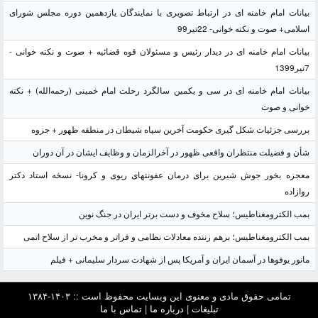
بیانات امام خامنه ای در ارتباط تصویری با نمایندگان یازدهمین دوره مجلس شورای
اسلامی+ صوت و نکته خوانی- 22تیر99
بیانات امام خامنه ای در دیدار رئیس و مسئولان قوه قضائیه + صوت و نکته خوانی -
7تیر1399
بیانات امام خامنه ای در سی و یکمین سالگرد رحلت امام خمینی (رحمه‌الله) + نکته
خوانی و صوت
بررسی جزئیات شکل گیری حکومت آخرین سپاه شیطان در منطقه ظهور + جزوه
شأن و فضیلت منتظران واقعی ظهور در آخرالزمان و وظایف ایشان در آن دوران
معجزه بخور جوش شیرین برای درمان عفونتهای ریوی و کرونا- نسخه استاد دکتر
روازاده
بمب الکترومغناطیس؛ سلاح مخوف و دست برتر ایران در جنگ نوین
بمب الکترومغناطیس؛ برهم زننده معادلات نظامی و فراتر و مخرب تر از سلاح اتمی
مانور یوفوها در آسمان ایران و آمریکا پس از شهادت سردار سلیمانی + فیلم
تمامی حقوق مادی و معنوی این وبسایت محفوظ است :: ۱۴۰۳-۱۳۸۴
تبلیغات
|
درباره ما
|
تماس با ما