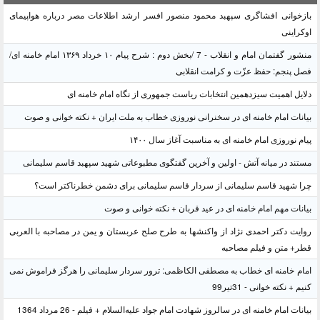
بازخوانی افشاگری سپهبد محمود منصور افسر ارشد اطلاعات مصر درباره هواپیمای
اوکراینی
منشور گفتمان امام و انقلاب - 7 /بخش دوم : شرح پیام ۱۰ خرداد ۱۳۶۹ امام خامنه ای/
فصل پنجم: حفظ عزّت و کرامت انقلابی
دلایل اهمیت سیزدهمین انتخابات ریاست جمهوری از نگاه امام خامنه ای
بیانات امام خامنه ای در سخنرانی نوروزی خطاب به ملت ایران + نکته خوانی و صوت
پیام نوروزی امام خامنه ای به مناسبت آغاز سال ۱۴۰۰
مستند در میانه آتش - اولین و آخرین گفتگوی مطبوعاتی شهید سپهبد قاسم سلیمانی
چرا شهید قاسم سلیمانی از سردار قاسم سلیمانی برای دشمن خطرناکتر است؟
بیانات مهم امام خامنه ای در عید قربان + نکته خوانی و صوت
روایت دکتر احمدی نژاد از واکنشها به طرح صلح عربستان و یمن در مصاحبه با العربی
قطر+ متن و فیلم مصاحبه
امام خامنه ای خطاب به مصطفی الکاظمی: ترور سردار سلیمانی را هرگز فراموش نمی
کنیم + نکته خوانی - 31تیر99
بیانات امام خامنه ای در سالروز شهادت امام جواد علیه‌السلام + فیلم - 26 مرداد 1364