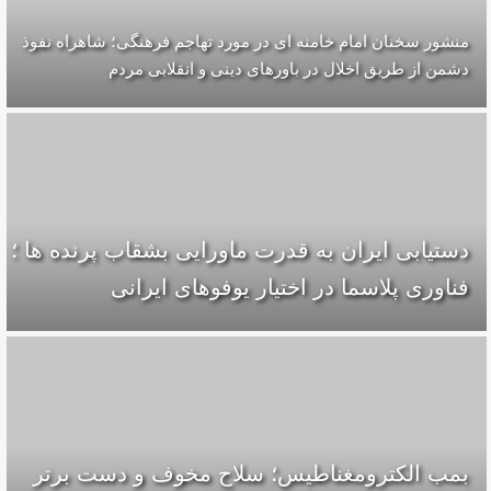
منشور سخنان امام خامنه ای در مورد تهاجم فرهنگی؛ شاهراه نفوذ
دشمن از طریق اخلال در باورهای دینی و انقلابی مردم
دستیابی ایران به قدرت ماورایی بشقاب پرنده ها ؛
فناوری پلاسما در اختیار یوفوهای ایرانی
بمب الکترومغناطیس؛ سلاح مخوف و دست برتر