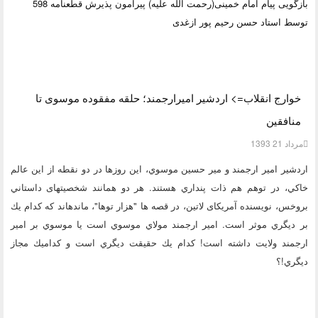
بازگویی پیام امام خمینی(رحمت الله علیه) پیرامون پذیرش قطعنامه 598
توسط استاد حسن رحیم پور ازغدی
خوارج انقلاب=> اردشیر امیرارجمند؛ حلقه مفقوده موسوی تا
منافقین
مرداد 21 1393
اردشير امير ارجمند و مير حسين موسوي، اين روزها در دو نقطه از اين عالم
خاكي، در توهم هم ذات پنداري هستند. هر دو همانند شخصيتهای داستاني
بروخس، نویسنده آمریکای لاتین، در قصه ها "هزار توها"، ماندهاند كه كدام يك
بر ديگري موثر است. امير ارجمند مولاي موسوي است يا موسوي بر امير
ارجمند ولايت داشته است! كدام يك حقيقت ديگري است و كداميك مجاز
ديگري!؟