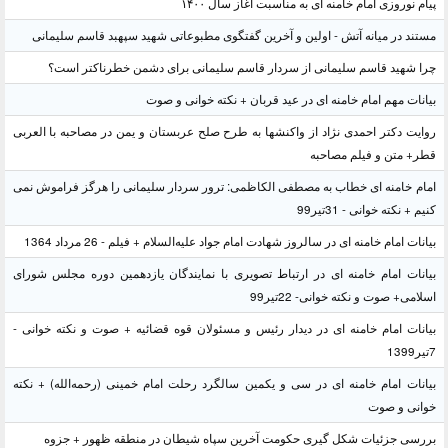
پیام نوروزی امام خامنه ای به مناسبت آغاز سال ۱۴۰۰
مستند در میانه آتش - اولین و آخرین گفتگوی مطبوعاتی شهید سپهبد قاسم سلیمانی
چرا شهید قاسم سلیمانی از سردار قاسم سلیمانی برای دشمن خطرناکتر است؟
بیانات مهم امام خامنه ای در عید قربان + نکته خوانی و صوت
روایت دکتر احمدی نژاد از واکنشها به طرح صلح عربستان و یمن در مصاحبه با العربی
قطر+ متن و فیلم مصاحبه
امام خامنه ای خطاب به مصطفی الکاظمی: ترور سردار سلیمانی را هرگز فراموش نمی
کنیم + نکته خوانی - 31تیر99
بیانات امام خامنه ای در سالروز شهادت امام جواد علیه‌السلام + فیلم - 26 مرداد 1364
بیانات امام خامنه ای در ارتباط تصویری با نمایندگان یازدهمین دوره مجلس شورای
اسلامی+ صوت و نکته خوانی- 22تیر99
بیانات امام خامنه ای در دیدار رئیس و مسئولان قوه قضائیه + صوت و نکته خوانی -
7تیر1399
بیانات امام خامنه ای در سی و یکمین سالگرد رحلت امام خمینی (رحمه‌الله) + نکته
خوانی و صوت
بررسی جزئیات شکل گیری حکومت آخرین سپاه شیطان در منطقه ظهور + جزوه