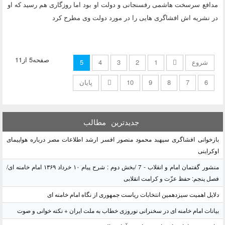
مدافع سرسخت هاشمی رفسنجانی و دولت او بود اما روزگاری هم رسید که او
در نشریه اش افشاگری هایی را در مورد دولت وی مطرح کرد
صفحه5 از11
شروع
1
2
3
4
5
6
7
8
9
10
پایان
جدیدترین
مطالب
بازخوانی افشاگری سپهبد محمود منصور افسر ارشد اطلاعات مصر درباره هواپیمای
اوکراینی
منشور گفتمان امام و انقلاب - 7 /بخش دوم : شرح پیام ۱۰ خرداد ۱۳۶۹ امام خامنه ای/
فصل پنجم: حفظ عزّت و کرامت انقلابی
دلایل اهمیت سیزدهمین انتخابات ریاست جمهوری از نگاه امام خامنه ای
بیانات امام خامنه ای در سخنرانی نوروزی خطاب به ملت ایران + نکته خوانی و صوت