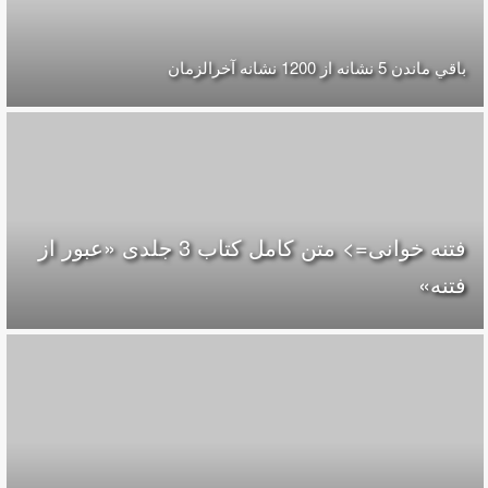
باقي ماندن 5 نشانه از 1200 نشانه‌ آخرالزمان
فتنه خوانی=> متن کامل کتاب 3 جلدی «عبور از
فتنه»