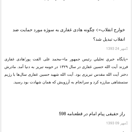
خوارج انقلاب=> چگونه هادی غفاری به سوژه مورد حمایت ضد
انقلاب تبدیل شد؟
مهر 24 1393
«پايگاه خبري تحليلي رئيس جمهور ما»-محمد علی الفت پور/هادی غفاری
فرزند آیت الله حسین غفاری در سال ۱۳۲۹ در حومه تبریز به دنیا آمد. مادرش
دختر آیت الله مقدس تبریزی بود. آیت الله شهید حسین غفاری سال‌ها با رژیم
ستمشاهی مبارزه کرد و سرانجام به آرزویش که همان شهادت بود رسید.
راز حقیقی پیام امام در قطعنامه 598
مهر 09 1393