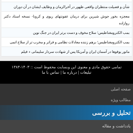
شأن و فضیلت منتظران واقعی ظهور در آخرالزمان و وظایف ایشان در آن دوران
معجزه بخور جوش شیرین برای درمان عفونتهای ریوی و کرونا- نسخه استاد دکتر
روازاده
بمب الکترومغناطیس؛ سلاح مخوف و دست برتر ایران در جنگ نوین
بمب الکترومغناطیس؛ برهم زننده معادلات نظامی و فراتر و مخرب تر از سلاح اتمی
مانور یوفوها در آسمان ایران و آمریکا پس از شهادت سردار سلیمانی + فیلم
تمامی حقوق مادی و معنوی این وبسایت محفوظ است :: ۱۴۰۳-۱۳۸۴
تبلیغات
|
درباره ما
|
تماس با ما
صفحه اصلی
مطالب ویژه
تحلیل و بررسی
یادداشت و مقاله