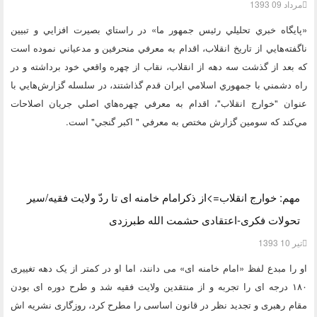
مرداد 09 1393
«پايگاه خبري تحليلي رئيس جمهور ما» در راستاي بصيرت افزايي و تبيين
ناگفته‌هايي از تاريخ انقلاب، اقدام به معرفي منحرفين و مدعياني نموده است
كه بعد از گذشت سه دهه از انقلاب، نقاب از چهره واقعي خود برداشته و در
راه دشمني با جمهوري اسلامي ايران قدم گذاشتند، در سلسله گزارش‌هايي با
عنوان "خوارج انقلاب"، اقدام به معرفي چهره‌هاي اصلي جريان اصلاحات
مي‌كند كه سومين گزارش مختص به معرفي " اكبر گنجي" است.
مهم: خوارج انقلاب=>از ذکرامام خامنه ای تا ردّ ولایت فقیه/سیر
تحولات فکری-اعتقادی حشمت الله طبرزدی
تیر 10 1393
او را مبدع لفظ «امام خامنه ­ای» می دانند، اما او در کمتر از یک دهه تغییری
۱۸۰ درجه ای را تجربه و از منتقدین ولایت فقیه شد و طرح دوره ای بودن
مقام رهبری و تجدید نظر در قانون اساسی را مطرح کرد، روزگاری نشریه اش