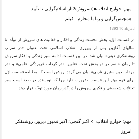
مهم: خوارج انقلاب=>سروش/2؛از اسلام‌گرایی تا تأیید
همجنس‌گرايی و زنا با محارم+ فیلم
مرداد 10 1393
در قسمت اوّل، بخش نخست زندگی و افکار و فعالیت های سروش از تولّد، تا
سالهای آغازین پس از پیروزی انقلاب اسلامی تحت عنوان «در سراب
روشنفکری دینی» بیان شد. در این قسمت ادامه سیر زندگی و افکار سروش
تا زمان حاضر در دو بخش تحت عناوین «در گرداب غربزدگی علمی» و «در
مرداب دین ستیزی غربی» بیان می گردد. روشن است که مطالعه قسمت اوّل
برای فهم بهتر این قسمت ضرورت دارد چرا که نویسنده در صدد است سیر
تحوّلات شخصیتی و فکری سروش را در گذر زمان مورد توجّه قرار دهد.
مهم: خوارج انقلاب=> اکبر گنجی؛ اکبر قمپوز دیروز، روشنفکر
امروز