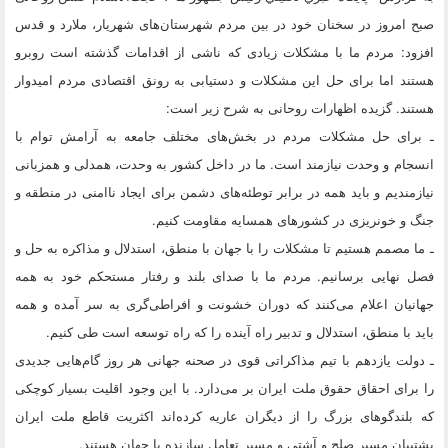
صبح امروز در سخنان خود در بین مردم شهرستان‌های شهریار، ملارد و قدس
افزود: مردم ما با مشکلات زیادی که ناشی از اقدامات گذشته است روبرو
هستند اما برای حل این مشکلات و دستیابی به رونق اقتصادی مردم امیدوار
هستند. گزیده اظهارات روحانی به شرح زیر است:
ـ برای حل مشکلات مردم در بخش‌های مختلف جامعه به آرامش توام با
انسجام و وحدت نیازمند است. ما در داخل کشور به وحدت، همدلی و همزبانی
نیازمندیم و باید همه در برابر توطئه‌های دشمن برای ایجاد ناامنی در منطقه و
جنگ و خونریزی در کشورهای همسایه مقاومت کنیم.
ـ ما مصمم هستیم تا مشکلات را با جهان با منطق، استدلال و مذاکره به حل و
فصل نهایی برسانیم. مردم ما با صدای بلند و رفتار مستحکم خود به همه
جهانیان اعلام می‌کنند که دوران خشونت و افراطی‌گری به سر آمده و همه
باید با منطق، استدلال و تدبیر راه آینده را که راه توسعه است طی کنیم.
ـ دولت یازدهم با تیم مذاکراتی قوی در صحنه جهانی هر روز گام‌هایی جدیدی
را برای احقاق حقوق ملت ایران بر می‌دارد. با این وجود اقلیت بسیار کوچکی
که بلندگوهای بزرگ را از دیگران عاریه کرده‌اند اکثریت قاطع ملت ایران
پشتیبان مسیر صلح و آشتی و مسیر تعامل سازنده با جهان هستند.