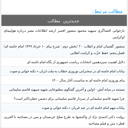
مطالب مرتبط:
جدیدترین
مطالب
بازخوانی افشاگری سپهبد محمود منصور افسر ارشد اطلاعات مصر درباره هواپیمای
اوکراینی
منشور گفتمان امام و انقلاب - 7 /بخش دوم : شرح پیام ۱۰ خرداد ۱۳۶۹ امام خامنه ای/
فصل پنجم: حفظ عزّت و کرامت انقلابی
دلایل اهمیت سیزدهمین انتخابات ریاست جمهوری از نگاه امام خامنه ای
بیانات امام خامنه ای در سخنرانی نوروزی خطاب به ملت ایران + نکته خوانی و صوت
پیام نوروزی امام خامنه ای به مناسبت آغاز سال ۱۴۰۰
مستند در میانه آتش - اولین و آخرین گفتگوی مطبوعاتی شهید سپهبد قاسم سلیمانی
چرا شهید قاسم سلیمانی از سردار قاسم سلیمانی برای دشمن خطرناکتر است؟
بیانات مهم امام خامنه ای در عید قربان + نکته خوانی و صوت
روایت دکتر احمدی نژاد از واکنشها به طرح صلح عربستان و یمن در مصاحبه با العربی
قطر+ متن و فیلم مصاحبه