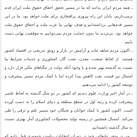
ـ همه مردم ایران بدانند که ما در مسیر تحقق احقاق حقوق ملت ایران قدم
برمی‌داریم، پایان این راه پیروزی پرافتخاری برای ملت خواهد بود. ما در این
مسیر قدم‌هایی برداشته‌ایم و هدف نهایی ما عزت ملت و احقاق حقوق ملت
خواهد بود. بی‌تردید ما بدون حمایت مردم نمی‌توانیم به موفقیت نهایی دست
یابیم.
ـ اکنون مردم شاهد ثبات و آرامش در بازار و رونق تدریجی در اقتصاد کشور
هستند. از لحاظ صنعت، معدن، نفت، گاز، کشاورزی و خدمات شرایط ما
نسبت به گذشته بهتر شده و با وجود آنکه دولت در تنگناهای مالی قرار دارد و
امسال نیز قیمت نفت کاهش پیدا کرده اما با کمک مردم مسیر پیشرفت و
توسعه کشور را ادامه می‌دهیم.
ـ در آمار اخیر وزارت علوم دیدیم که کشور در دو سال گذشته به لحاظ علمی
پیشرفت کرده و رتبه اول در سطح منطقه و دنیای اسلام را به دست آورده
است. اکنون کشور با کمک جوانان و نخبگان خود مسیر علم و ترقی را طی
می‌کند. امسال همچنین در زمینه تولید محصولات کشاورزی آمار بهتری نسبت
به سال گذشته داشته‌ایم.
ـ من در سفر تبلیغاتی خود در دوران انتخابات ریاست جمهوری قول دادم که