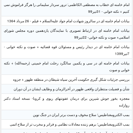
امام خامنه ای خطاب به مصطفی الکاظمی: ترور سردار سلیمانی را هرگز فراموش نمی
کنیم + نکته خوانی - 31تیر99
بیانات امام خامنه ای در سالروز شهادت امام جواد علیه‌السلام + فیلم - 26 مرداد 1364
بیانات امام خامنه ای در ارتباط تصویری با نمایندگان یازدهمین دوره مجلس شورای
اسلامی+ صوت و نکته خوانی- 22تیر99
بیانات امام خامنه ای در دیدار رئیس و مسئولان قوه قضائیه + صوت و نکته خوانی -
7تیر1399
بیانات امام خامنه ای در سی و یکمین سالگرد رحلت امام خمینی (رحمه‌الله) + نکته
خوانی و صوت
بررسی جزئیات شکل گیری حکومت آخرین سپاه شیطان در منطقه ظهور + جزوه
شأن و فضیلت منتظران واقعی ظهور در آخرالزمان و وظایف ایشان در آن دوران
معجزه بخور جوش شیرین برای درمان عفونتهای ریوی و کرونا- نسخه استاد دکتر
روازاده
بمب الکترومغناطیس؛ سلاح مخوف و دست برتر ایران در جنگ نوین
بمب الکترومغناطیس؛ برهم زننده معادلات نظامی و فراتر و مخرب تر از سلاح اتمی