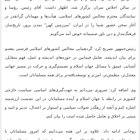
در سالن اجلاس سران برگزار شد، اظهار داشت: آقای رئیس، رؤسا و
نمایندگان محترم مجالس کشورهای اسلامی، هیأت‌ها و مهمانان گرانقدر در
آغاز سخن حضور شما را در ایران، "سرزمین کهن" تمدن پرور، تاریخ‌ساز،
فرهنگ‌مدار و دین باور صمیمانه خوش آمد می‌گویم.
رئیس‌جمهور تصریح کرد: گردهمایی مجالس کشورهای اسلامی فرصتی مغتنم
برای بیان اندیشه، تعامل فیمابین در حوزه‌های اندیشه و عمل، فهم متقابل،
آشنایی عمیق با مسائل جهان اسلام و تصمیم‌گیری و حرکت در مسیر جهانی
معتدل‌تر، مطمئن‌تر، امن‌تر و توسعه‌یافته‌تر برای همه مسلمانان است.
وی اضافه کرد: ضروری می‌دانم به جهت‌گیری‌های اساسی سیاست خارجی
کشورم در رابطه با جهان اسلام و آینده مسلمانان در این نشست ارزشمند
اشاره کنم و آنچه از رهگذر تحولات سیاسی و استوار بر اعتدال، تدبیر و امید و
مبتنی بر اخلاق و تعامل حاصل شده است را بیان کنم.
روحانی ادامه داد: علاوه بر این همه می‌دانیم که امروز مسلمانان با
موضوعات، بحران‌ها و چالش‌های بزرگی روبرو هستند. این موضوعات طیف