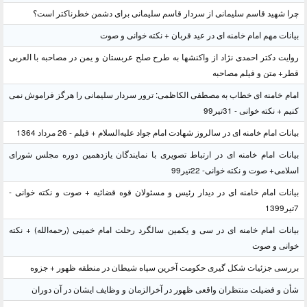
چرا شهید قاسم سلیمانی از سردار قاسم سلیمانی برای دشمن خطرناکتر است؟
بیانات مهم امام خامنه ای در عید قربان + نکته خوانی و صوت
روایت دکتر احمدی نژاد از واکنشها به طرح صلح عربستان و یمن در مصاحبه با العربی
قطر+ متن و فیلم مصاحبه
امام خامنه ای خطاب به مصطفی الکاظمی: ترور سردار سلیمانی را هرگز فراموش نمی
کنیم + نکته خوانی - 31تیر99
بیانات امام خامنه ای در سالروز شهادت امام جواد علیه‌السلام + فیلم - 26 مرداد 1364
بیانات امام خامنه ای در ارتباط تصویری با نمایندگان یازدهمین دوره مجلس شورای
اسلامی+ صوت و نکته خوانی- 22تیر99
بیانات امام خامنه ای در دیدار رئیس و مسئولان قوه قضائیه + صوت و نکته خوانی -
7تیر1399
بیانات امام خامنه ای در سی و یکمین سالگرد رحلت امام خمینی (رحمه‌الله) + نکته
خوانی و صوت
بررسی جزئیات شکل گیری حکومت آخرین سپاه شیطان در منطقه ظهور + جزوه
شأن و فضیلت منتظران واقعی ظهور در آخرالزمان و وظایف ایشان در آن دوران