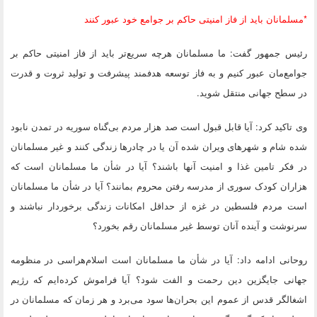
*مسلمانان باید از فاز امنیتی حاکم بر جوامع خود عبور کنند
رئیس جمهور گفت: ما مسلمانان هرچه سریع‌تر باید از فاز امنیتی حاکم بر
جوامع‌مان عبور کنیم و به فاز توسعه هدفمند پیشرفت و تولید ثروت و قدرت
در سطح جهانی منتقل شوید.
وی تاکید کرد: آیا قابل قبول است صد هزار مردم بی‌گناه سوریه در تمدن نابود
شده شام و شهرهای ویران شده آن یا در چادرها زندگی کنند و غیر مسلمانان
در فکر تامین غذا و امنیت آنها باشند؟ آیا در شأن ما مسلمانان است که
هزاران کودک سوری از مدرسه رفتن محروم بمانند؟ آیا در شأن ما مسلمانان
است مردم فلسطین در غزه از حداقل امکانات زندگی برخوردار نباشند و
سرنوشت و آینده آنان توسط غیر مسلمانان رقم بخورد؟
روحانی ادامه داد: آیا در شأن ما مسلمانان است اسلام‌هراسی در منظومه
جهانی جایگزین دین رحمت و الفت شود؟ آیا فراموش کرده‌ایم که رژیم
اشغالگر قدس از عموم این بحران‌ها سود می‌برد و هر زمان که مسلمانان در