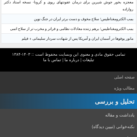
معجزه بخور جوش شیرین برای درمان عفونتهای ریوی و کرونا- نسخه استاد دکتر
روازاده
بمب الکترومغناطیس؛ سلاح مخوف و دست برتر ایران در جنگ نوین
بمب الکترومغناطیس؛ برهم زننده معادلات نظامی و فراتر و مخرب تر از سلاح اتمی
مانور یوفوها در آسمان ایران و آمریکا پس از شهادت سردار سلیمانی + فیلم
تمامی حقوق مادی و معنوی این وبسایت محفوظ است :: ۱۴۰۳-۱۳۸۴
تبلیغات
|
درباره ما
|
تماس با ما
صفحه اصلی
مطالب ویژه
تحلیل و بررسی
یادداشت و مقاله
نکته‌خوانی (تبیین دیدگاه)