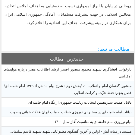
روحانی در پایان با ابراز امیدواری نسبت به دستیابی به اهداف اجلاس اتحادیه
مجالس اسلامی در جهت پیشرفت مسلمانان، آمادگی جمهوری اسلامی ایران
برای همکاری در زمینه پیشرفت اهداف این اتحادیه را اعلام کرد.
مطالب مرتبط:
جدیدترین
مطالب
بازخوانی افشاگری سپهبد محمود منصور افسر ارشد اطلاعات مصر درباره هواپیمای
اوکراینی
منشور گفتمان امام و انقلاب - 7 /بخش دوم : شرح پیام ۱۰ خرداد ۱۳۶۹ امام خامنه ای/
فصل پنجم: حفظ عزّت و کرامت انقلابی
دلایل اهمیت سیزدهمین انتخابات ریاست جمهوری از نگاه امام خامنه ای
بیانات امام خامنه ای در سخنرانی نوروزی خطاب به ملت ایران + نکته خوانی و صوت
پیام نوروزی امام خامنه ای به مناسبت آغاز سال ۱۴۰۰
مستند در میانه آتش - اولین و آخرین گفتگوی مطبوعاتی شهید سپهبد قاسم سلیمانی