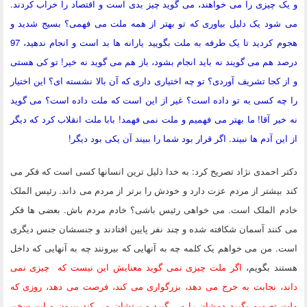
و یک چیزی را می خواهند، می گوید چیز بدی است و اقتصاد را خراب کردند.
می شود یک دلیل بیاوری که تو بهتر از همه ملت می فهمی؟ بسیج شدید و
هجوم کردید تا یک طرفه به ملت بگویید یارانه ها بد است و انجام ندهید، 97
درصد هم می گویند نه باید انجام بشود، باز هم می گوید نه خیر! تو کی هستی
و از کجا تشریف آوردی؟ تو چه اختیاری داری که آن بالا نشسته ای؟ این اختیار
را چه کسی به تو داده است؟ غیر از این است که ملت داده است؟ می گوید
نه خیر آقا! ما بهتر می فهمیم و ملت نمی فهمد! بابا ملت انقلاب کرد که دیگر
از این آدم ها نبیند. اگر قرار بود شما را ببیند آن یکی بود دیگر!
دکتر احمدی نژاد تصریح کرد: به خدا ذلیل ترین انسانها کسی است که فکر می
کند بیشتر از مردم عزت دارد و خودش را برتر از مردم می داند. رئیس الملک
خادم الملک است. می خواهی رئیس باشی؟ خادم مردم باش. بعضی ها فکر
می کنند آسمان شکافته شده و چند نفر پایین افتادند و جنسشان جنس دیگری
است. من می خواهم یک کلمه چه به آنهایی که بیرونند چه به آنهایی که داخل
هستند بگویم،
اگر ملت چیزی نمی گوید معنایش این نیست که چیزی نمی
داند، نجابت به خرج می دهد، بزرگواری می کند، فرصت می دهد، روزی که
ملت تصمیم بگیرد دمشان را می گیرد و پرتشان می کند بیرون و این سخن