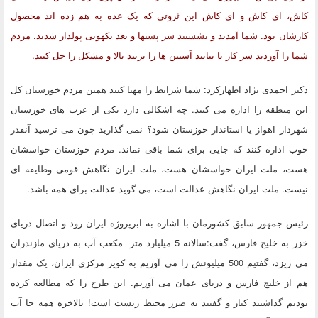
کاش، ای کاش و ای کاش این ثروتی که یک عده به هم زده اند محصول
کارشان بود. شما آمدید و نشستید سر پستها و بعد یکهویی پولدار شدید. مردم
شما را آوردند سر کار تا بیایید آستین ها را بزنید بالا و مشکل را حل کنید.
دکتر احمدی نژاد اظهارکرد: شما شرایط را مهیا کنید همین مردم خوزستان کل
این منطقه را اداره می کنند. چه اشکالی دارد یکی از عرب های خوزستان
شهردار اهواز یا استاندار خوزستان شود؟ نمی گذارید چون می ترسید آنقدر
خوب اداره کنند که جایی برای شما باقی نماند. مردم خوزستان حواسشان
هست، ملت ایران حواسشان هست، ملت ایران نگاهش قومی وطایفه ای
نیست. ملت ایران نگاهش عدالت است، می گوید عدالت برای همه باشد.
رئیس جمهور سابق کشورمان با اشاره به ابرپروژه ایران رود و اتصال دریای
خزر به خلیج فارس، گفت:سالانه 5 میلیارد متر مکعب آب به دریای مازندران
می ریزد، گفتیم 500 میلیونش را می آوریم به کویر مرکزی ایران، یک مقدار
هم از خلیج فارس و دریای عمان می آوریم. این طرح را که مطالعه کرده
بودیم گذاشتند کنار و گفتند به ضرر محیط زیست است! بالاخره همه جا آب