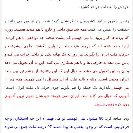
خودش را به ذلت خواهد کشید.
رئیس جمهور سابق کشورمان خاطرنشان کرد: شما بهتر از من می دانید و
حقیقت را لمس می کنید،
همه شیاطین داخل و خارج با هم متحد هستند، روزی
که پرده ها کنار برود ما می فهمیم که پشت صحنه چه توافقی با هم کردند.
اینها جمع شده اند که پرچم عزت ملت را پایین بکشند، جلوی پیشرفت و
حرکت ملت ایران را بگیرند، هر روز به یک بهانه یکی در داخل خراب می کند و
پاس می دهد به خارجی ها و با هم همکاری می کنند. این به آن تحویل می دهد
و آن به این تحویل می دهد، به خیال این که این رفتارها از چشم تیز بین ملت
ایران مخفی است. ولله و بالله ملت ایران مسائل را می فهمند، همه چیز را
می فهمد.
بگذارید یک جمله را هم بگویم چون حرف دل ملت ایران است.
آنهایی که خیال می کنند ملت ایران نمی فهمند خودشان نفهم ترین آدمهای
روی کره زمین هستند.
وی اضافه کرد:
80 میلیون نمی فهمند، تو می فهمی؟ این چه استکباری و چه
فرعونیتی است که در وجود بعضی ها پیدا شده. 97 درصد ملت جمع می شوند