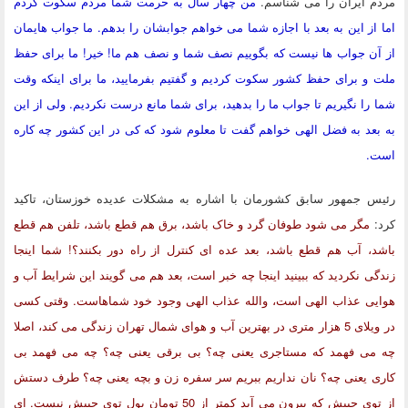
مردم ایران را می شناسم.
من چهار سال به حرمت شما مردم سکوت کردم
اما از این به بعد با اجازه شما می خواهم جوابشان را بدهم. ما جواب هایمان
از آن جواب ها نیست که بگوییم نصف شما و نصف هم ما! خیر‍! ما برای حفظ
ملت و برای حفظ کشور سکوت کردیم و گفتیم بفرمایید، ما برای اینکه وقت
شما را نگیریم تا جواب ما را بدهید، برای شما مانع درست نکردیم. ولی از این
به بعد به فضل الهی خواهم گفت تا معلوم شود که کی در این کشور چه کاره
است.
رئیس جمهور سابق کشورمان با اشاره به مشکلات عدیده خوزستان، تاکید
کرد:
مگر می شود طوفان گرد و خاک باشد، برق هم قطع باشد، تلفن هم قطع
باشد، آب هم قطع باشد، بعد عده ای کنترل از راه دور بکنند؟! شما اینجا
زندگی نکردید که ببینید اینجا چه خبر است، بعد هم می گویند این شرایط آب و
هوایی عذاب الهی است، والله عذاب الهی وجود خود شماهاست. وقتی کسی
در ویلای 5 هزار متری در بهترین آب و هوای شمال تهران زندگی می کند، اصلا
چه می فهمد که مستاجری یعنی چه؟ بی برقی یعنی چه؟ چه می فهمد بی
کاری یعنی چه؟ نان نداریم ببریم سر سفره زن و بچه یعنی چه؟ طرف دستش
از توی جیبش که بیرون می آید کمتر از 50 تومان پول توی جیبش نیست. ای