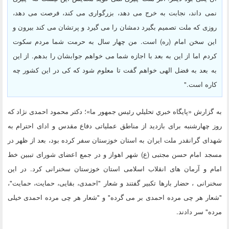
نمی داند، نجابت به خرج می دهد، بزرگواری می کند، فرصت می دهد،
روزی که ملت تصمیم بگیرد دمشان را می گیرد و پرتشان می کند بیرون و
این سخن امام (ره) است. من چهار سال به حرمت شما مردم سکوت
کردم اما از این به بعد با اجازه شما می خواهم جوابشان را بدهم. از این
به بعد به فضل الهی خواهم گفت تا معلوم شود که کی در این کشور چه
کاره است."
به گزارش «پايگاه خبري تحليلي رئيس جمهور ما»؛ دکتر محمود احمدی نژاد که
روز چهارشنبه برای بازدید از مناطق عملیاتی دفاع مقدس و ادای احترام به
شهدای گرانقدر ملت ایران به استان خوزستان سفر کرده بود، بعد از ظهر در
مسجد امام حسن مجتبی (ع) شهر اهواز و در جمع اعضای شورای تببین خط
امام و آرمان های انقلاب اسلامی استان خوزستان سخنرانی کرد. در این
سخنرانی ، حضار بارها تکبیر گفتند و شعار "احمدی، بقایی، حمایت، حمایت"،
"شعار هر چی مرده احمدی بر می گرده" و "شعار هر چی مرده احمدی خیلی
مرده" سر دادند.