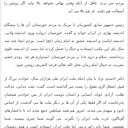
مردم سر نزند، غافل از آنکه وقتی نهالی بخواهد بالا بیاید اگر رویش را
آسفالت هم بکنند، باز هم بالا می آید.
رئیس جمهور سابق کشورمان با تبریک به مردم خوزستان، آن ها را پیشگام
اندیشه بهاری در ایران خواند و گفت: خوزستان دروازه ورود اندیشه ولایی،
اندیشه امامت و اندیشه عشق به امام زمان (عج) است. مردم اینجا چند صد
سال پای این مکتب ایستادند و جنگ را تحمل کردند اما دست از اندیشه علوی
برنداشتند. سلام و درود خدا بر مردم خوزستان. امیدوارم هر چه زودتر چشم
بشریت به جمال امام زمان عجل الله تعالی فرجه الشریف روشن شود.
دکتر احمدی نژاد با بیان اینکه ملت ایران طی هزاران سال، حوادث بزرگ از
قبیل اشغال گری مغول را پشت سر گذاشته است، گفت: ملت خدایی، عدالت
طلب، آزادی خواه، انسانی و انسان دوست ایران از پس حوادثی همچنان
پابرجاست که اگر فقط یکی از آن ها بر دیگر ملت ها می گذشت، از اساس
نابود و منهدم می شدند. امروز هم همه شیاطین جمع شده اند تا با فشارهای
گوناگون عزت ملت ایران را بگیرند. می گویند شما چیزی نیستید، شما
ضعیفید، شما باید زانو بزنید، اما ملت ایران ایستاده است و همه دشمنان