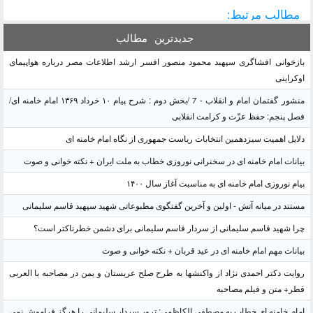
مطالب مرتبط:
جدیدترین
مطالب
بازخوانی افشاگری سپهبد محمود منصور افسر ارشد اطلاعات مصر درباره هواپیمای
اوکراینی
منشور گفتمان امام و انقلاب - 7 /بخش دوم : شرح پیام ۱۰ خرداد ۱۳۶۹ امام خامنه ای/
فصل پنجم: حفظ عزّت و کرامت انقلابی
دلایل اهمیت سیزدهمین انتخابات ریاست جمهوری از نگاه امام خامنه ای
بیانات امام خامنه ای در سخنرانی نوروزی خطاب به ملت ایران + نکته خوانی و صوت
پیام نوروزی امام خامنه ای به مناسبت آغاز سال ۱۴۰۰
مستند در میانه آتش - اولین و آخرین گفتگوی مطبوعاتی شهید سپهبد قاسم سلیمانی
چرا شهید قاسم سلیمانی از سردار قاسم سلیمانی برای دشمن خطرناکتر است؟
بیانات مهم امام خامنه ای در عید قربان + نکته خوانی و صوت
روایت دکتر احمدی نژاد از واکنشها به طرح صلح عربستان و یمن در مصاحبه با العربی
قطر+ متن و فیلم مصاحبه
امام خامنه ای خطاب به مصطفی الکاظمی: ترور سردار سلیمانی را هرگز فراموش نمی