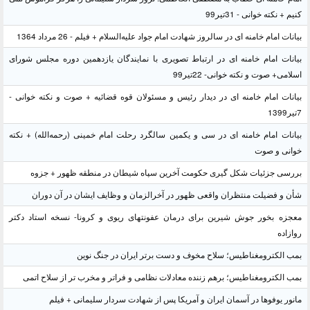
کنیم + نکته خوانی - 31تیر99
بیانات امام خامنه ای در سالروز شهادت امام جواد علیه‌السلام + فیلم - 26 مرداد 1364
بیانات امام خامنه ای در ارتباط تصویری با نمایندگان یازدهمین دوره مجلس شورای
اسلامی+ صوت و نکته خوانی- 22تیر99
بیانات امام خامنه ای در دیدار رئیس و مسئولان قوه قضائیه + صوت و نکته خوانی -
7تیر1399
بیانات امام خامنه ای در سی و یکمین سالگرد رحلت امام خمینی (رحمه‌الله) + نکته
خوانی و صوت
بررسی جزئیات شکل گیری حکومت آخرین سپاه شیطان در منطقه ظهور + جزوه
شأن و فضیلت منتظران واقعی ظهور در آخرالزمان و وظایف ایشان در آن دوران
معجزه بخور جوش شیرین برای درمان عفونتهای ریوی و کرونا- نسخه استاد دکتر
روازاده
بمب الکترومغناطیس؛ سلاح مخوف و دست برتر ایران در جنگ نوین
بمب الکترومغناطیس؛ برهم زننده معادلات نظامی و فراتر و مخرب تر از سلاح اتمی
مانور یوفوها در آسمان ایران و آمریکا پس از شهادت سردار سلیمانی + فیلم