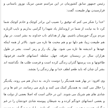
رئیس جمهور سابق کشورمان در این مراسم ضمن تبریک نوروز باستانی و
فرارسیدن بهار طبیعت، گفت:
"خدا را شکر می کنم که توفیق را نصیب این برادر کوچک و خادم کوچک شما
کرد تا به نیابت از شما در اروندکنار یاد شهدا را گرامی بداریم و نایب الزیاره
مردم بزرگ خوزستان باشیم. بهار از هدایای ناب خداوند به بشر است. در بهار
هم طبیعت زیبا، هم دلها نو و هم محبت ها تازه می شود. بالاتر از همه اینکه
عهدها و اندیشه ها تازه می شود. بهار یک راز و رمز است. بشر در طول
هزاران سال در زمستان تفرقه، جهل، سلطه انسانهای فاسد، فرعونها،
طاغوتها و بت پرستها گذران زندگی کرده است و فرصت طلب ها، نگذاشته اند
بشر آن چنان که باید طعم لطف خدا و بهار زندگی را بچشد.
وی افزود: در بهار همه همدیگر را دوست دارند، به دیدار هم می روند، یکدیگر
را حلال می کنند، به همدیگر کمک می کنند و یاری می رسانند، در غم ها و در
شادی های هم شریک می شوند. این در حالی است که اصلا بعضی از دولت ها
و بعضی انسانهای خودگم کرده و به شیطان پیوسته شادی خودشان را در غم
دیگران جست و جو می کنند. مانند کسی که نانش را از درد دیگران به دست