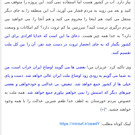
نیاز دارد. آب در کشور هست اما استفاده نمی کنند. این پروژه را متوقف می
کنید و بعد می روید به مردم فشار می آورید، آب این منطقه را به جای دیگر
منتقل می کنید، هم اینجا را محروم می کنید و هم آنجا را. می خواهید بین
مردم درگیری درست کنید؟ سرزمین ما کم ثروت دارد؟ کم امکانات و وسعت
دارد؟ به خدا همه چیز هست.
دعای ما این است که خدایا افرادی برای این
کشور بگمار که به جای انحصار ثروت در دست چند نفر، آن را بین کل ملت
تقسیم کنند.
وی تاکید کرد: عزیزان من!
بعضی ها می گویند اوضاع ایران خراب است، من
به شما می گویم به زودی زود اوضاع ملت ایران عالی خواهد شد. دست و پای
خیلی ها از کشور جمع خواهد شد. تبعیض، بی عدالتی و خودخواهی و بعضی
چیزهای دیگر که اسمش را نمی خواهم بیاورم جمع خواهد شد.
همه ملت به
خصوص مردم خوزستان به لطف خدا طعم شیرین عدالت را با همه وجود
خواهند چشید. "(
+
)
لينک کوتاه مطلب:
https://miniurl.ir/osw4Y