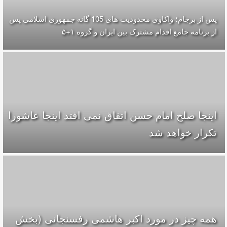
پس از برجام؛ واکاوی محدودیت های 105 گانه جمهوری اسلامی پس
از برنامه جامع اقدام مشترک بین ایران و گروه ۱+۵
اينجا صلح امام حسن اتفاق نمى افتد اينجا عاشورا
تكرار خواهد شد
همه چیز در مورد اکبر هاشمی رفسنجانی (بخش