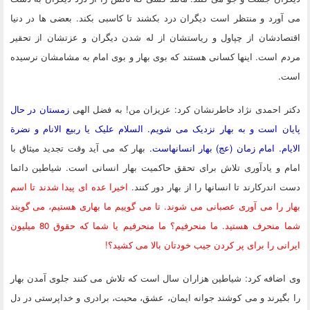
می آورد و منتظر است دیگران درد بکشند تا کاسبی بکند. بعضی ها در دنیا
اقتصادشان از چپاول و ریاستشان از له شدن دیگران و عزتشان از تحقیر
مردم است. اینها کسانی هستند که بوی بهار و بوی امام به مشامشان نرسیده
است.
دکتر احمدی نژاد خاطرنشان کرد: عزیزان من! به فضل الهی
زمستان در حال
پایان است و به بهار نزدیک می شویم. السلام علیک یا ربیع الانام و نضرة
الایام. امام زمان (عج) بهار انسانهاست.
بهار که می آید وقت تجدید میثاق با
امام و یادآوری تلاش برای تحقق حاکمیت بهار انسانی است. شیاطین دائما
دست اندرکارند تا انسانها را از بهار دور کنند.
اخیرا عده ای پیدا شدند تا اسم
بهار را می آوری عصبانی می شوند. تا می گوییم ما بهاری هستیم، می گویند
شما منحرف هستید. ما منحرفیم؟ ما منحرفیم یا شما که حقوق 80 میلیون
ایرانی را برای پر کردن جیب خودتان بالا می کشید؟!
وی اضافه کرد: شیاطین هزاران سال است که تلاش می کنند جلوی آمدن بهار
را بگیرند و می کوشند جوانه ایمان، عشق، محبت، برادری و خداپرستی در دل