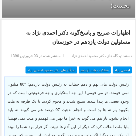
نخست)
اظهارات صریح و پاسخ‌گونه دکتر احمدی نژاد به
مسئولین دولت یازدهم در خوزستان
دسته:
ديدگاه هاي دکتر محمود احمدی نژاد
منتشر شده در 03 فروردين 1396
احمدی نژاد
عملکرد دولت یازدهم
دیدگاه های دکتر محمود احمدی نژاد
رئیس دولت های نهم و دهم خطاب به رئیس دولت یازدهم: "80 میلیون
نمی فهمند، تو می فهمی؟ این چه استکباری و چه فرعونیتی است که در
وجود بعضی ها پیدا شده. بسیج شدید و هجوم کردید تا یک طرفه به ملت
بگویید یارانه ها بد است و انجام ندهید، 97 درصد هم می گویند نه باید
انجام بشود، باز هم می گوید نه خیر! ما بهتر می فهمیم و ملت نمی فهمد!
بابا ملت انقلاب کرد که دیگر از این آدم ها نبیند. اگر قرار بود شما را ببیند
آن یکی بود دیگر! اگر ملت چیزی نمی گوید معنایش این نیست که چیزی