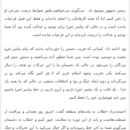
رئیس جمهور توضیح داد : می‌گویند می‌خواهیم طبق ضوابط درست شرعی او
را دفن کنیم اما آیا همه کارهایتان را انجام داده‌اید و فقط این قبیل فرعیات
مانده است و در حالی که پیامبر (ص) برای توحید و عدالت آمده بود آیا شما
توحید و عدالت را درست کرده‌اید و این فرعیات مانده است.
وی ادامه داد: کسانی که فریب دشمن را خورده‌اید بدانید که پیام پیامبر (ص)
محبت و دوستی بوده است پس شما چطور آدم می‌کشید و دستور نبش قبر
مردگان را می‌دهید در حالی که دشمنان ما با این حرکات دو هدف را دنبال
می‌کنند یکی تخریب وجهه اسلام عزیز که تا هر کس نگاه می‌کند رو بر
می‌گرداند و دوم ایجاد جنگ و دوا و اختلافات مذهبی در حالی که ما همه یک
خدا ، یک کتاب و یک پیامبر (ص) داریم و آرزو داریم در خط پیامبر (ص) باشیم
پس باید هوشیاری خود را حفظ کنیم.
احمدی‌نژاد خطاب به ملت‌های منطقه گفت: امروز روز همدلی و مراقبت از
شیطنت‌هاست و باید از این دوره به سلامت عبور کنیم و خطاب به دشمنان
می‌گویم شما به آخر خط رسیده‌اید و اگر خیال می‌کنید با این تحرکات و جنگ