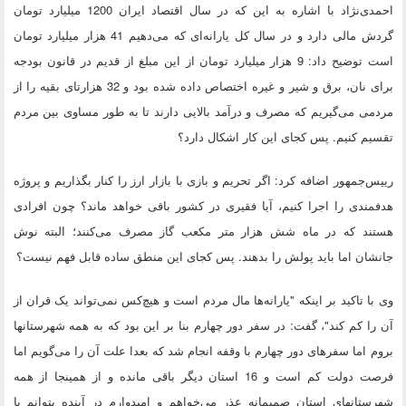
احمدی‌نژاد با اشاره به این که در سال اقتصاد ایران 1200 میلیارد تومان
گردش مالی دارد و در سال کل یارانه‌ای که می‌دهیم 41 هزار میلیارد تومان
است توضیح داد: 9 هزار میلیارد تومان از این مبلغ از قدیم در قانون بودجه
برای نان،‌ برق و شیر و غیره اختصاص داده شده بود و 32 هزارتای بقیه را از
مردمی می‌گیریم که مصرف و درآمد بالایی دارند تا به طور مساوی بین مردم
تقسیم کنیم. پس کجای این کار اشکال دارد؟
رییس‌جمهور اضافه کرد: اگر تحریم و بازی با بازار ارز را کنار بگذاریم و پروژه
هدفمندی را اجرا کنیم، آیا فقیری در کشور باقی خواهد ماند؟ چون افرادی
هستند که در ماه شش هزار متر مکعب گاز مصرف می‌کنند؛ البته نوش
جانشان اما باید پولش را بدهند. پس کجای این منطق ساده قابل فهم نیست؟
وی با تاکید بر اینکه "یارانه‌ها مال مردم است و هیچ‌کس نمی‌تواند یک قران از
آن را کم کند"، گفت: در سفر دور چهارم بنا بر این بود که به همه شهرستانها
بروم اما سفرهای دور چهارم با وقفه انجام شد که بعدا علت آن را می‌گویم اما
فرصت دولت کم است و 16 استان دیگر باقی مانده و از همینجا از همه
شهرستانهای استان صمیمانه عذر می‌خواهم و امیدوارم در آینده بتوانم با