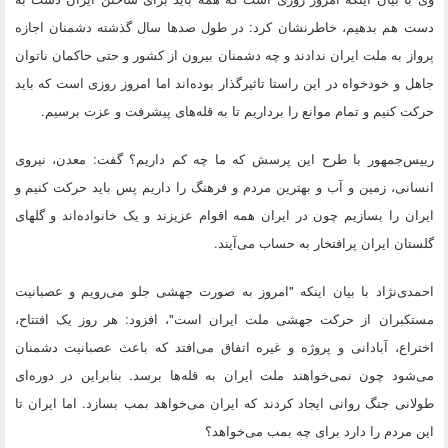
دست هم بدهیم، خاطرنشان کرد: در طول صدها سال گذشته دشمنان اجازه‌
پرواز به ملت ایران ندادند و چه دشمنان بیرون از کشور و حتی حاکمان ناتوان
جاهل و خودخواه در این راستا تاثیرگذار بوده‌اند اما امروز روزی است که باید
حرکت کنیم و تمام موانع را برداریم تا به قله‌های پیشرفت و عزت برسیم.
رییس‌جمهور با طرح این پرسش که ما چه کم داریم؟ گفت: معدن، نیروی
انسانی، زمین و آب و بهترین مردم و فرهنگ را داریم پس باید حرکت کنیم و
ایران را بسازیم چون در ایران همه اقوام عزیزند و یک خانواده‌اند و گلهای
گلستان ایران پرافتخار به حساب می‌آیند.
احمدی‌نژاد با بیان اینکه "امروز به صورت جهشی جلو می‌رویم و عصبانیت
مستکبران از حرکت جهشی ملت ایران است"، افزود: هر روز یک افتتاح،
اختراع، آبادانی و پروژه و غیره اتفاق می‌افتد که باعث عصبانیت دشمنان
می‌شود چون نمی‌خواهند ملت ایران به قله‌ها برسد. بنابراین در دوره‌ای
طولانی جنگ روانی ایجاد کردند که ایران می‌خواهد بمب بسازد. اما ایران تا
این مردم را دارد برای چه بمب می‌خواهد؟