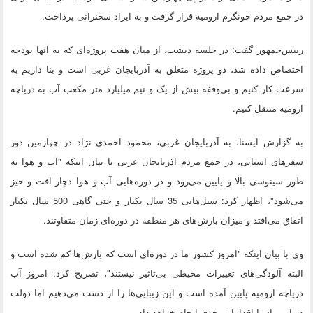
در جمع مردم خونگرم ارومیه قرار گرفت و به ایراد سخنرانی پرداخت.
رییس‌جمهور گفت: در جلسه دیشب، از میان هفت پروژه‌ای که به آنها بودجه
اختصاص داده شد، دو پروژه متعلق به آذربایجان غربی است و بنا داریم به
سرعت کار کنیم و بی‌وقفه بیش از یک و نیم میلیارد متر مکعب آب به دریاچه
ارومیه منتقل کنیم.
به گزارش ایسنا، به آذربایجان غربی، محمود احمدی نژاد در چهارمین دور
سفرهای استانی، در جمع مردم آذربایجان غربی با بیان اینکه "آب و هوا به
طور سینوسی بالا و پایین می‌رود و در دوره‌هایی آب و هوا دچار افت و خیز
می‌شود"، اظهار کرد: سیل‌هایی 35 سال یکبار و حتی گاهی 500 سال یکبار
اتفاق می‌افتد و میزان بارش‌های هر منطقه در دوره‌ای زمان متفاوتند.
وی با بیان اینکه "امروز کشور ما در دوره‌ای است که بارش‌ها کم شده است و
البته آلودگی‌های تغییرات محیطی بی‌تاثیر نیستند"، تصریح کرد: امروز آب
دریاچه ارومیه پایین آمده است و این زیبایی‌ها را از دست می‌دهیم اما دولت
در این راستا اقداماتی جدی انجام خواهد داد.