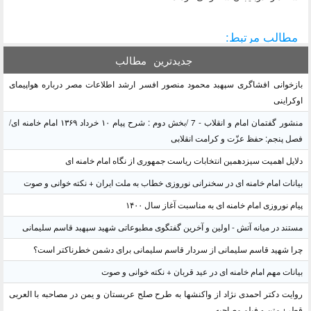
مطالب مرتبط:
جدیدترین
مطالب
بازخوانی افشاگری سپهبد محمود منصور افسر ارشد اطلاعات مصر درباره هواپیمای
اوکراینی
منشور گفتمان امام و انقلاب - 7 /بخش دوم : شرح پیام ۱۰ خرداد ۱۳۶۹ امام خامنه ای/
فصل پنجم: حفظ عزّت و کرامت انقلابی
دلایل اهمیت سیزدهمین انتخابات ریاست جمهوری از نگاه امام خامنه ای
بیانات امام خامنه ای در سخنرانی نوروزی خطاب به ملت ایران + نکته خوانی و صوت
پیام نوروزی امام خامنه ای به مناسبت آغاز سال ۱۴۰۰
مستند در میانه آتش - اولین و آخرین گفتگوی مطبوعاتی شهید سپهبد قاسم سلیمانی
چرا شهید قاسم سلیمانی از سردار قاسم سلیمانی برای دشمن خطرناکتر است؟
بیانات مهم امام خامنه ای در عید قربان + نکته خوانی و صوت
روایت دکتر احمدی نژاد از واکنشها به طرح صلح عربستان و یمن در مصاحبه با العربی
قطر+ متن و فیلم مصاحبه