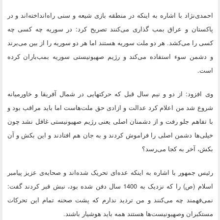
احمدی‌نژاد با اشاره به اینکه در منطقه بازی شیعه و سنی راه‌انداخته‌اند و در
پاکستان و عراق بمب ‌گذاری می‌کنند تصریح کرد:‌ در سوریه چه کسی چه
کسی را می‌کشد. هر دو ملت سوریه هستند اما هر دو سوریه را از بین می‌برند
و دشمن سوء استفاده می‌کند و رژیم صهیونیستی سوریه بمب‌باران کرده
است.
وی افزود: از دو و نیم سال قبل که حرکتهایی در شمال آفریقا و خاورمیانه
شروع شد من اعلام کرد عدالت و ازادی حق ملت‌هاست اما باید مراقب بود و
با تفاهم جلو رفت و از دشمنان اصلی یعنی رژیم صهیونیستی غافل نشد چون
خیلی‌ها دشمن اصلی را فراموش کردند و به جان هم افتادند و این بکش و آن
بکش، آخر به کجا می‌رسد؟
رئیس جمهور با اشاره به اینکه عده‌ای تحریک شده‌اند و صحابه‌ی عزیز پیامبر
اسلام (ص) را که نزدیک به 1400 سال دفن شده بود، نبش قبر کردند گفت:
نمی‌فهمند چه می‌کنند و من تردید ندارم که پشت صحنه تمام این تحرکات
مستکبران وصهیونیست‌ها هستند همه باید هوشیار باشند.