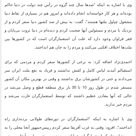
وی با اشاره به اینکه "صدها سال چند گروه در رأس چند دولت در دنیا حاکم
بوده‌اند و هر کار خواسته‌اند انجام داده‌اند و امروز هم در بسیاری از نقاط دنیا
مشغول چپاول ملتها هستند"، گفت: به بیش از صد کشور دنیا سفر کردم و از
نزدیک با مردم و مسئولین آنها صحبت کردم و دیده‌ام در دنیا ثروت بی‌پایان و
فقر فراوان وجود دارد که علت آن استعمارگران است که در کشورها بین
ملت‌ها اختلاف افکنی می‌کنند و مردم را به جان هم انداختند.
احمدی‌نژاد اضافه کرد: به برخی از کشورها سفر کردم و مردمی که برای
استقبالم آمدند لباس کامل و کفش نداشتند و فریاد به نفع ملت ایران سر
می‌دادند و حتی در کشورشان برق نداشتند و وقتی در بهترین مکان آن کشور
مستقر شدم در طول روز 10 تا 30 بار برق منطقه قطع و وصل می‌شد در
حالی که آنها معادن عظیم داشتند که توسط استعمارگران غارت می‌شد و
مردم خبر ندارند.
وی با اشاره به اینکه "استعمارگران در دوره‌های طولانی برده‌داری راه
انداختند"، افزود: وقتی به غرب آفریقا سفر کردم رییس‌جمهور آنجا محلی را به
من نشان داد که استعمارگران جوانان سرزنده و پرشور را به آنجا می‌برد و