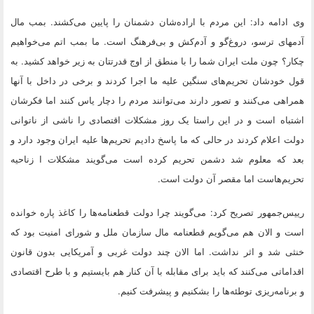
وی ادامه داد: این مردم با اراده‌شان دشمنان را پایین می‌کشند. بمب مال
آدمهای ترسو، دروغ‌گو و آدم‌کش و بی‌فرهنگ است. ما بمب اتم می‌خواهیم
چکار؟ چون ملت ایران شما را با منطق از اوج قدرتتان به زیر خواهد کشید. به
قول خودشان تحریم‌های سنگین علیه ما اجرا کردند و برخی در داخل با آنها
همراهی می‌کنند و تصور دارند می‌توانند مردم را دچار یاس کنند اما فکرشان
اشتباه است و در این راستا یک روز مشکلات اقتصادی را ناشی از ناتوانی
دولت اعلام کردند در حالی که ما پاسخ دادیم تحریم‌ها علیه ایران وجود دارد و
بعد که معلوم شد دشمن تحریم کرده است می‌گویند مشکلات ا زناحیه
تحریم‌هاست اما مقصر آن دولت است.
رییس‌جمهور تصریح کرد:‌ می‌گویند چرا دولت قطعنامه‌ها را کاغذ پاره خوانده
است و الان هم می‌گویم قطعنامه مال سازمان ملل و شورای امنیت بود که
خنثی شد و اثر نداشت. اما الان چند دولت غربی و آمریکایی بدون قانون
اقداماتی می‌کنند که باید برای مقابله با آن کنار هم بایستیم و با طرح اقتصادی
و برنامه‌ریزی توطئه‌ها را بشکنیم و پیشرفت کنیم.