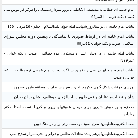
امام خامنه ای خطاب به مصطفی الکاظمی: ترور سردار سلیمانی را هرگز فراموش نمی
کنیم + نکته خوانی - 31تیر99
بیانات امام خامنه ای در سالروز شهادت امام جواد علیه‌السلام + فیلم - 26 مرداد 1364
بیانات امام خامنه ای در ارتباط تصویری با نمایندگان یازدهمین دوره مجلس شورای
اسلامی+ صوت و نکته خوانی- 22تیر99
بیانات امام خامنه ای در دیدار رئیس و مسئولان قوه قضائیه + صوت و نکته خوانی -
7تیر1399
بیانات امام خامنه ای در سی و یکمین سالگرد رحلت امام خمینی (رحمه‌الله) + نکته
خوانی و صوت
بررسی جزئیات شکل گیری حکومت آخرین سپاه شیطان در منطقه ظهور + جزوه
شأن و فضیلت منتظران واقعی ظهور در آخرالزمان و وظایف ایشان در آن دوران
معجزه بخور جوش شیرین برای درمان عفونتهای ریوی و کرونا- نسخه استاد دکتر
روازاده
بمب الکترومغناطیس؛ سلاح مخوف و دست برتر ایران در جنگ نوین
بمب الکترومغناطیس؛ برهم زننده معادلات نظامی و فراتر و مخرب تر از سلاح اتمی