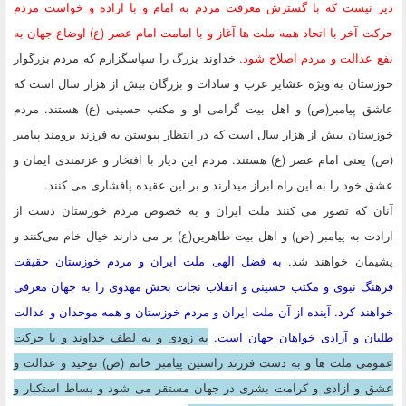
دیر نیست که با گسترش معرفت مردم به امام و با اراده و خواست مردم
حرکت آخر با اتحاد همه ملت ها آغاز و با امامت امام عصر (ع) اوضاع جهان به
نفع عدالت و مردم اصلاح شود.
خداوند بزرگ را سپاسگزارم که مردم بزرگوار
خوزستان به ویژه عشایر عرب و سادات و بزرگان بیش از هزار سال است که
عاشق پیامبر(ص) و اهل بیت گرامی او و مکتب حسینی (ع) هستند. مردم
خوزستان بیش از هزار سال است که در انتظار پیوستن به فرزند برومند پیامبر
(ص) یعنی امام عصر (ع) هستند. مردم این دیار با افتخار و عزتمندی ایمان و
عشق خود را به این راه ابراز میدارند و بر این عقیده پافشاری می کنند.
آنان که تصور می کنند ملت ایران و به خصوص مردم خوزستان دست از
ارادت به پیامبر (ص) و اهل بیت طاهرین(ع) بر می دارند خیال خام می‌کنند و
پشیمان خواهند شد.
به فضل الهی ملت ایران و مردم خوزستان حقیقت
فرهنگ نبوی و مکتب حسینی و انقلاب نجات بخش مهدوی را به جهان معرفی
خواهند کرد. آینده از آن ملت ایران و مردم خوزستان و همه موحدان و عدالت
طلبان و آزادی خواهان جهان است.
به زودی و به لطف خداوند و با حرکت
عمومی ملت ها و به دست فرزند راستین پیامبر خاتم (ص) توحید و عدالت و
عشق و آزادی و کرامت بشری در جهان مستقر می شود و بساط استکبار و