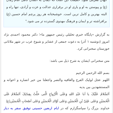
(ع) و پیوستن به او و یاری او در برقراری عدالت و عزت و آزادی، تنها راه و
البته بهترین و کامل ترین است. خوشبختانه هر روز پرچم امام حسین (ع)
برافراشته تر و ایمان و فرهنگ مهدوی گسترده تر می شود."
به گزارش «پايگاه خبري تحليلي رئيس جمهور ما»؛ دکتر محمود احمدی نژاد
امروز (دوشنبه ۱ آذر) به دعوت جمعی از عشایر و شیوخ عرب در شهر ملاثانی
خوزستان سخنرانی کرد.
متن سخنرانی ایشان به شرح ذیل می باشد:
بسم الله الرحمن الرحیم
اللهم عجل لولیک الفرج والعافیه والنصر واجعلنا من خیر انصاره و اعوانه و
المستشهدین بین یدیه
اَلسَّلامُ عَلَیْکَ یا اَبا عَبْدِ اللهِ وَعَلَى الْاَرْواحِ الَّتى حَلَّتْ بِفِنائِکَ اَلسَّلامُ عَلَى
الْحُسَیْنِ وَعَلى عَلِىِّ بْنِ الْحُسَیْنِ وَعَلى اَوْلادِ الْحُسَیْنِ وَعَلى اَصْحابِ الْحُسَیْن(ع)
خداوند بزرگ را سپاسگزارم که در
ایام اربعین حسینی توفیق سفر به دیار