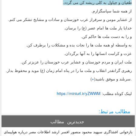
طغیان و چپاول به کلی ریشه کن می گردد.
از همه شما سپاسگزارم.
از عشایر مومن و سرفراز عرب خوزستان و سادات و مشایخ تشکر می کنم.
خدایا یار ملت ها امام عصر (ع) را برسان.
و را به دست ملت ها حاکم کن.
به واسطه او همه ملت ها را نجات بده و مشکلات را برطرف کن.
عزت و کرامت انسانها را به آنها برگردان.
ملت ایران و مردم خوزستان و عشایر عرب خوزستان را عزیز‌تر کن.
رهبری گرانقدر انقلاب و ملت ما را در پناه امام زمان (ع) موید و محفوظ بدار.
.سربلند و موفق باشید(
+
)
لينک کوتاه مطلب:
https://miniurl.ir/yZWWM
مطالب مرتبط:
جدیدترین
مطالب
بازخوانی افشاگری سپهبد محمود منصور افسر ارشد اطلاعات مصر درباره هواپیمای