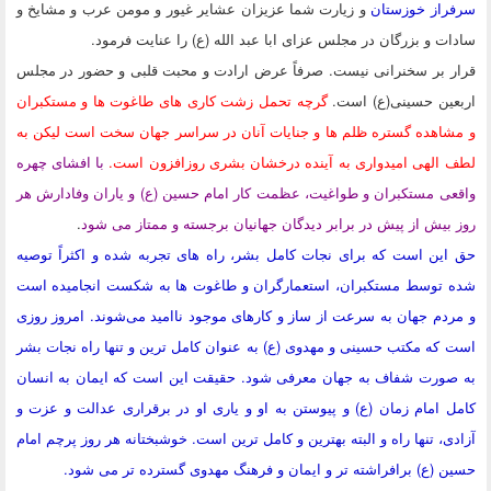
سرفراز خوزستان
و زیارت شما عزیزان عشایر غیور و مومن عرب و مشایخ و
سادات و بزرگان در مجلس عزای ابا عبد الله (ع) را عنایت فرمود.
قرار بر سخنرانی نیست. صرفاً عرض ارادت و محبت قلبی و حضور در مجلس
اربعین حسینی(ع) است.
گرچه تحمل زشت کاری های طاغوت ها و مستکبران
و مشاهده گستره ظلم ها و جنایات آنان در سراسر جهان سخت است لیکن به
لطف الهی امیدواری به آینده درخشان بشری روزافزون است.
با افشای چهره
واقعی مستکبران و طواغیت، عظمت کار امام حسین (ع) و یاران وفادارش هر
روز بیش از پیش در برابر دیدگان جهانیان برجسته و ممتاز می شود
.
حق این است که برای نجات کامل بشر، راه های تجربه شده و اکثراً توصیه
شده توسط مستکبران، استعمارگران و طاغوت ها به شکست انجامیده است
و مردم جهان به سرعت از ساز و کارهای موجود ناامید می‌شوند. امروز روزی
است که مکتب حسینی و مهدوی (ع) به عنوان کامل ترین و تنها راه نجات بشر
به صورت شفاف به جهان معرفی شود. حقیقت این است که ایمان به انسان
کامل امام زمان (ع) و پیوستن به او و یاری او در برقراری عدالت و عزت و
آزادی، تنها راه و البته بهترین و کامل ترین است. خوشبختانه هر روز پرچم امام
حسین (ع) برافراشته تر و ایمان و فرهنگ مهدوی گسترده تر می شود.