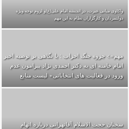
واکاوی مبانی عبرت، در اندیشه امام علی(ع)و لزوم توجه ویژه
دولتمردان و کارگزاران نظام به این مهم
مهم=> جزوه جنگ احزاب : با نگاهی بر توصیه اخیر
امام خامنه ای به دکتر احمدی نژاد پیرامون عدم
ورود در فعالیت های انتخاباتی+ لیست منابع
سخنان حجت الاسلام آقاتهرانی درباره اتهام