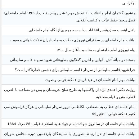
اوکراینی
منشور گفتمان امام و انقلاب - 7 /بخش دوم : شرح پیام ۱۰ خرداد ۱۳۶۹ امام خامنه ای/
فصل پنجم: حفظ عزّت و کرامت انقلابی
دلایل اهمیت سیزدهمین انتخابات ریاست جمهوری از نگاه امام خامنه ای
بیانات امام خامنه ای در سخنرانی نوروزی خطاب به ملت ایران + نکته خوانی و صوت
پیام نوروزی امام خامنه ای به مناسبت آغاز سال ۱۴۰۰
مستند در میانه آتش - اولین و آخرین گفتگوی مطبوعاتی شهید سپهبد قاسم سلیمانی
چرا شهید قاسم سلیمانی از سردار قاسم سلیمانی برای دشمن خطرناکتر است؟
بیانات مهم امام خامنه ای در عید قربان + نکته خوانی و صوت
روایت دکتر احمدی نژاد از واکنشها به طرح صلح عربستان و یمن در مصاحبه با العربی
قطر+ متن و فیلم مصاحبه
امام خامنه ای خطاب به مصطفی الکاظمی: ترور سردار سلیمانی را هرگز فراموش نمی
کنیم + نکته خوانی - 31تیر99
بیانات امام خامنه ای در سالروز شهادت امام جواد علیه‌السلام + فیلم - 26 مرداد 1364
بیانات امام خامنه ای در ارتباط تصویری با نمایندگان یازدهمین دوره مجلس شورای