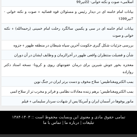
اسلامی+ صوت و نکته خوانی- 22تیر99
بیانات امام خامنه ای در دیدار رئیس و مسئولان قوه قضائیه + صوت و نکته خوانی -
7تیر1399
بیانات امام خامنه ای در سی و یکمین سالگرد رحلت امام خمینی (رحمه‌الله) + نکته
خوانی و صوت
بررسی جزئیات شکل گیری حکومت آخرین سپاه شیطان در منطقه ظهور + جزوه
شأن و فضیلت منتظران واقعی ظهور در آخرالزمان و وظایف ایشان در آن دوران
معجزه بخور جوش شیرین برای درمان عفونتهای ریوی و کرونا- نسخه استاد دکتر
روازاده
بمب الکترومغناطیس؛ سلاح مخوف و دست برتر ایران در جنگ نوین
بمب الکترومغناطیس؛ برهم زننده معادلات نظامی و فراتر و مخرب تر از سلاح اتمی
مانور یوفوها در آسمان ایران و آمریکا پس از شهادت سردار سلیمانی + فیلم
تمامی حقوق مادی و معنوی این وبسایت محفوظ است :: ۱۴۰۳-۱۳۸۴
تبلیغات
|
درباره ما
|
تماس با ما