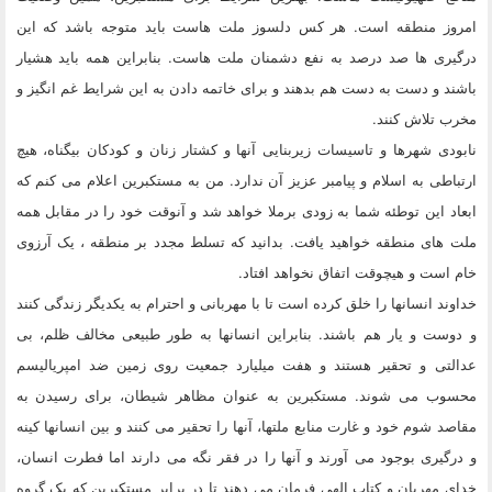
امروز منطقه است. هر کس دلسوز ملت هاست باید متوجه باشد که این
درگیری ها صد درصد به نفع دشمنان ملت هاست. بنابراین همه باید هشیار
باشند و دست به دست هم بدهند و برای خاتمه دادن به این شرایط غم انگیز و
مخرب تلاش کنند.
نابودی شهرها و تاسیسات زیربنایی آنها و کشتار زنان و کودکان بیگناه، هیچ
ارتباطی به اسلام و پیامبر عزیز آن ندارد. من به مستکبرین اعلام می کنم که
ابعاد این توطئه شما به زودی برملا خواهد شد و آنوقت خود را در مقابل همه
ملت های منطقه خواهید یافت. بدانید که تسلط مجدد بر منطقه ، یک آرزوی
خام است و هیچوقت اتفاق نخواهد افتاد.
خداوند انسانها را خلق کرده است تا با مهربانی و احترام به یکدیگر زندگی کنند
و دوست و یار هم باشند. بنابراین انسانها به طور طبیعی مخالف ظلم، بی
عدالتی و تحقیر هستند و هفت میلیارد جمعیت روی زمین ضد امپریالیسم
محسوب می شوند. مستکبرین به عنوان مظاهر شیطان، برای رسیدن به
مقاصد شوم خود و غارت منابع ملتها، آنها را تحقیر می کنند و بین انسانها کینه
و درگیری بوجود می آورند و آنها را در فقر نگه می دارند اما فطرت انسان،
خدای مهربان و کتاب الهی فرمان می دهند تا در برابر مستکبرین که یک گروه