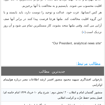
اقلیت محسوب می شوند. بایستیم و به مخالفت با آنها برخیزیم.
هر کس انسانها، عزت خود، عدالت و توحید را دوست دارد، باید بایستد و با
این گروه اقلیت مخالفت کند. ملتها هرجا فرصت پیدا کنند در برابر آنها صف
آرایی می کنند. وقتی ملتها متحد بشوند، کار مستکبرین تمام می شود و آن روز
نزدیک است.(
+
)
"Our President, analytical news site"
مطالب مرتبط:
جدیدترین
مطالب
بازخوانی افشاگری سپهبد محمود منصور افسر ارشد اطلاعات مصر درباره هواپیمای
اوکراینی
منشور گفتمان امام و انقلاب - 7 /بخش دوم : شرح پیام ۱۰ خرداد ۱۳۶۹ امام خامنه ای/
فصل پنجم: حفظ عزّت و کرامت انقلابی