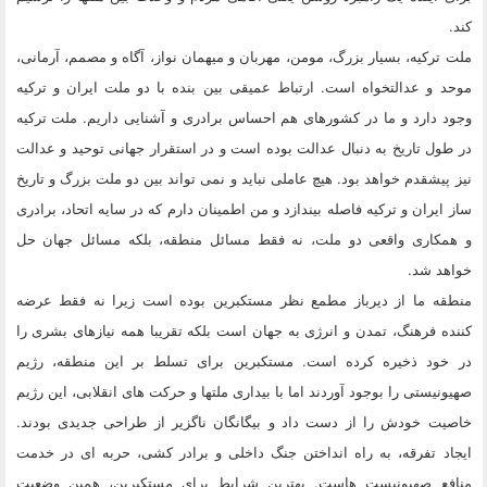
کند.
ملت ترکیه، بسیار بزرگ، مومن، مهربان و میهمان نواز، آگاه و مصمم، آرمانی،
موحد و عدالتخواه است. ارتباط عمیقی بین بنده با دو ملت ایران و ترکیه
وجود دارد و ما در کشورهای هم احساس برادری و آشنایی داریم. ملت ترکیه
در طول تاریخ به دنبال عدالت بوده است و در استقرار جهانی توحید و عدالت
نیز پیشقدم خواهد بود. هیچ عاملی نباید و نمی تواند بین دو ملت بزرگ و تاریخ
ساز ایران و ترکیه فاصله بیندازد و من اطمینان دارم که در سایه اتحاد، برادری
و همکاری واقعی دو ملت، نه فقط مسائل منطقه، بلکه مسائل جهان حل
خواهد شد.
منطقه ما از دیرباز مطمع نظر مستکبرین بوده است زیرا نه فقط عرضه
کننده فرهنگ، تمدن و انرژی به جهان است بلکه تقریبا همه نیازهای بشری را
در خود ذخیره کرده است. مستکبرین برای تسلط بر این منطقه، رژیم
صهیونیستی را بوجود آوردند اما با بیداری ملتها و حرکت های انقلابی، این رژیم
خاصیت خودش را از دست داد و بیگانگان ناگزیر از طراحی جدیدی بودند.
ایجاد تفرقه، به راه انداختن جنگ داخلی و برادر کشی، حربه ای در خدمت
منافع صهیونیست هاست. بهترین شرایط برای مستکبرین، همین وضعیت