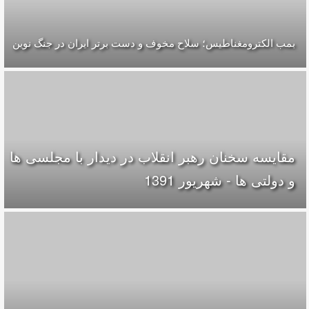
بمب الکترومغناطیس؛ سلاح مخوف و دست برتر ایران در جنگ نوین
مقایسه سخنان رهبر انقلاب در دیدار با مجلسی ها
و دولتی ها - شهریور 1391