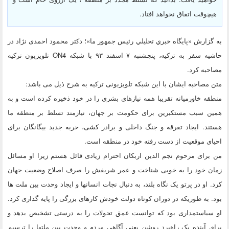
هیچوقت اتفاق نخواهد افتاد.
به گزارش «پايگاه خبري تحليلي رئيس جمهور ما»؛ دکتر محمود احمدی نژاد در
حاشیه سفر به ترکیه، پنجشنبه ۷ اسفند ۹۳ با شبکه ON4 تلویزیون ترکیه
مصاحبه کرد.
متن مصاحبه ایشان با این شبکه تلویزیونی ترکیه به شرح ذیل می باشد:
منطقه خاورمیانه تقریبا همه نیازهای بشری را در خود ذخیره کرده است و به
همین سبب مستکبرین برای حکومت بر جهان، نیازمند تسلط بر منطقه ما
هستند. ایجاد تفرقه و جنگ داخلی و برادر کشی، حربه جدید بیگانگان برای
احیای موقعیت از دست رفته خود در منطقه است.
من برای مرحوم نجم الدین اربکان احترام زیادی قائل هستم زیرا او مسائل
زمان خود را به خوبی شناخت و عمر شریفش را صرف اصلاح وضعیت جهان
کرد. او در پرتو یک نگاه بلند، به دنبال نجات انسانها و ایجاد وحدت بین ملت ها
بود. به طوریکه در دوران کوتاه دولت خودش کارهای بزرگی را پایه گذاری کرد.
او سیاستمداری بود که توانست عمق تحولات را به درستی تشخیص بدهد و
برای آینده یک راهبرد روشن یعنی آگاهی مردم و وحدت بین ملتها را ترسیم