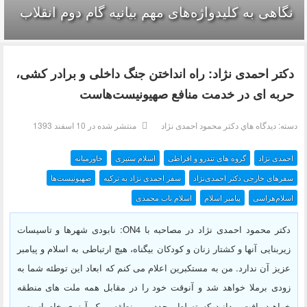
نگاهی به کلیدواژه‌های مهم بیانیه گام دوم انقلاب
دکتر احمدی نژاد: راه انداختن جنگ داخلی و برادر کشی،
حربه ای در خدمت منافع صهیونیست‌هاست
دسته:
ديدگاه هاي دکتر محمود احمدی نژاد
منتشر شده در 10 اسفند 1393
احمدی نژاد
گروه های تندرو و افراطی
اسلام ستیزی
خاورمیانه
سفرهای خارجی دکتر احمدی‌نژاد
سفر احمدی نژاد به ترکیه
صهیونیست‌ها
اسلام‌هراسی
پیامبر اسلام‌
اسلام ناب محمدی
دکتر محمود احمدی نژاد در مصاحبه با ON4: نابودی شهرها و تاسیسات
زیربنایی آنها و کشتار زنان و کودکان بیگناه، هیچ ارتباطی به اسلام و پیامبر
عزیز آن ندارد. من به مستکبرین اعلام می کنم که ابعاد این توطئه شما به
زودی برملا خواهد شد و آنوقت خود را در مقابل همه ملت های منطقه
خواهید یافت. بدانید که تسلط مجدد بر منطقه ، یک آرزوی خام است و