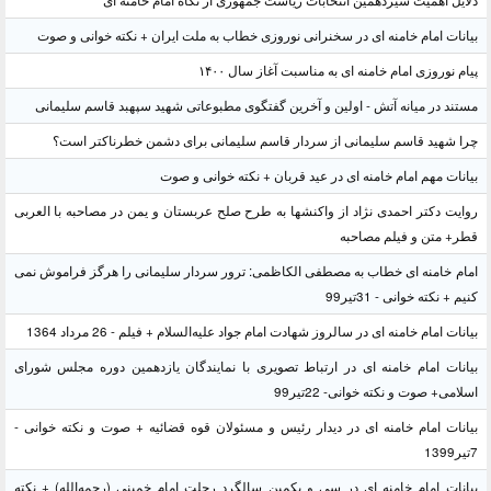
دلایل اهمیت سیزدهمین انتخابات ریاست جمهوری از نگاه امام خامنه ای
بیانات امام خامنه ای در سخنرانی نوروزی خطاب به ملت ایران + نکته خوانی و صوت
پیام نوروزی امام خامنه ای به مناسبت آغاز سال ۱۴۰۰
مستند در میانه آتش - اولین و آخرین گفتگوی مطبوعاتی شهید سپهبد قاسم سلیمانی
چرا شهید قاسم سلیمانی از سردار قاسم سلیمانی برای دشمن خطرناکتر است؟
بیانات مهم امام خامنه ای در عید قربان + نکته خوانی و صوت
روایت دکتر احمدی نژاد از واکنشها به طرح صلح عربستان و یمن در مصاحبه با العربی
قطر+ متن و فیلم مصاحبه
امام خامنه ای خطاب به مصطفی الکاظمی: ترور سردار سلیمانی را هرگز فراموش نمی
کنیم + نکته خوانی - 31تیر99
بیانات امام خامنه ای در سالروز شهادت امام جواد علیه‌السلام + فیلم - 26 مرداد 1364
بیانات امام خامنه ای در ارتباط تصویری با نمایندگان یازدهمین دوره مجلس شورای
اسلامی+ صوت و نکته خوانی- 22تیر99
بیانات امام خامنه ای در دیدار رئیس و مسئولان قوه قضائیه + صوت و نکته خوانی -
7تیر1399
بیانات امام خامنه ای در سی و یکمین سالگرد رحلت امام خمینی (رحمه‌الله) + نکته