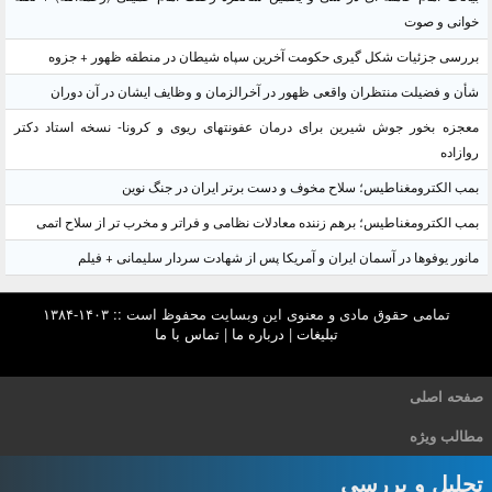
خوانی و صوت
بررسی جزئیات شکل گیری حکومت آخرین سپاه شیطان در منطقه ظهور + جزوه
شأن و فضیلت منتظران واقعی ظهور در آخرالزمان و وظایف ایشان در آن دوران
معجزه بخور جوش شیرین برای درمان عفونتهای ریوی و کرونا- نسخه استاد دکتر
روازاده
بمب الکترومغناطیس؛ سلاح مخوف و دست برتر ایران در جنگ نوین
بمب الکترومغناطیس؛ برهم زننده معادلات نظامی و فراتر و مخرب تر از سلاح اتمی
مانور یوفوها در آسمان ایران و آمریکا پس از شهادت سردار سلیمانی + فیلم
تمامی حقوق مادی و معنوی این وبسایت محفوظ است :: ۱۴۰۳-۱۳۸۴
تبلیغات
|
درباره ما
|
تماس با ما
صفحه اصلی
مطالب ویژه
تحلیل و بررسی