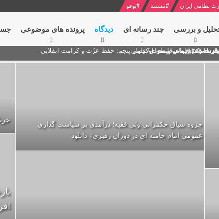
ت نظامی ایران
#
مستند
#
یوفو
حلیل و بررسی
چند رسانه ای
دیدگاه‌
پرونده های موضوعی
جست
ام خامنه ای
ران + نکته خوانی و صوت
 مصر درباره هواپیمای اوکراینی
جریان
جزوه سیاق حکمرانی ولی فقیه؛ درآمدی بر سیاست گذاری
عمومی امام خامنه ای در دوران رهبری+ دانلود
باز
افر