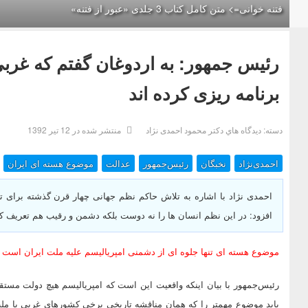
فتنه خوانی=> متن کامل کتاب 3 جلدی «عبور از فتنه»
رئیس جمهور: به اردوغان گفتم که غرب
برنامه ریزی کرده اند
دسته:
ديدگاه هاي دکتر محمود احمدی نژاد
منتشر شده در 12 تیر 1392
احمدی‌نژاد
نخبگان
رئیس‌جمهور
عدالت
موضوع هسته ای ایران
احمدی نژاد با اشاره به تلاش حاکم نظم جهانی چهار قرن گذشته برای 
افزود: در این نظم انسان ها را نه دوست بلکه دشمن و رقیب هم تعریف کر
موضوع هسته ای تنها جلوه ای از دشمنی امپریالیسم علیه ملت ایران است
رئیس‌جمهور با بیان اینکه واقعیت این است که امپریالیسم هیچ دولت مست
باید موضوع مهمتر را که همان مناقشه تاریخی برخی کشورهای غربی با مل