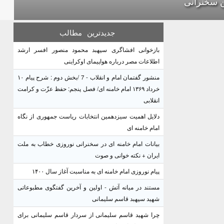
 سخنرانی
جدیدترین
مطالب
بازخوانی افشاگری سپهبد محمود منصور افسر ارشد
اطلاعات مصر درباره هواپیمای اوکراینی
منشور گفتمان امام و انقلاب - 7 /بخش دوم : شرح پیام ۱۰
خرداد ۱۳۶۹ امام خامنه ای/ فصل پنجم: حفظ عزّت و کرامت
انقلابی
دلایل اهمیت سیزدهمین انتخابات ریاست جمهوری از نگاه
امام خامنه ای
بیانات امام خامنه ای در سخنرانی نوروزی خطاب به ملت
ایران + نکته خوانی و صوت
پیام نوروزی امام خامنه ای به مناسبت آغاز سال ۱۴۰۰
مستند در میانه آتش - اولین و آخرین گفتگوی مطبوعاتی
شهید سپهبد قاسم سلیمانی
چرا شهید قاسم سلیمانی از سردار قاسم سلیمانی برای