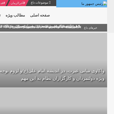
موضوعات داغ
#
آخرالزمان
#
قدر
صفحه اصلی
مطالب ویژه
ت
منشور گفتمان امام و انقلاب - 7 /بخش دوم : شرح پیام ۱۰ خرداد ۱۳۶۹ امام خامنه ای/ فصل پنجم: حفظ عزّت و کرامت انقلابی
پیام نوروزی امام خامنه ای به مناسبت آغاز سال ۱۴۰۰
دلایل اهمیت سیزدهمین انتخابات ریاست جمهوری از نگاه ام
بیانات امام خامنه ای در سخنرانی نوروزی خطاب به ملت ای
بازخوانی افشاگری سپهبد محمود منصور افسر ارشد اطلاعات
خبرهای داغ
واکاوی مبانی عبرت، در اندیشه امام علی(ع)و لزوم توجه
ویژه دولتمردان و کارگزاران نظام به این مهم