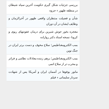
بررسی جزئیات شکل گیری حکومت آخرین سپاه شیطان
در منطقه ظهور + جزوه
شأن و فضیلت منتظران واقعی ظهور در آخرالزمان و
وظایف ایشان در آن دوران
معجزه بخور جوش شیرین برای درمان عفونتهای ریوی و
کرونا- نسخه استاد دکتر روازاده
بمب الکترومغناطیس؛ سلاح مخوف و دست برتر ایران در
جنگ نوین
بمب الکترومغناطیس؛ برهم زننده معادلات نظامی و فراتر
و مخرب تر از سلاح اتمی
مانور یوفوها در آسمان ایران و آمریکا پس از شهادت
سردار سلیمانی + فیلم