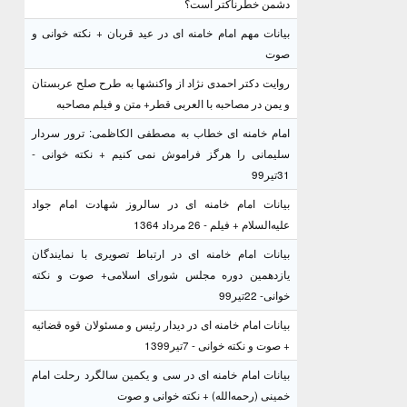
دشمن خطرناکتر است؟
بیانات مهم امام خامنه ای در عید قربان + نکته خوانی و
صوت
روایت دکتر احمدی نژاد از واکنشها به طرح صلح عربستان
و یمن در مصاحبه با العربی قطر+ متن و فیلم مصاحبه
امام خامنه ای خطاب به مصطفی الکاظمی: ترور سردار
سلیمانی را هرگز فراموش نمی کنیم + نکته خوانی -
31تیر99
بیانات امام خامنه ای در سالروز شهادت امام جواد
علیه‌السلام + فیلم - 26 مرداد 1364
بیانات امام خامنه ای در ارتباط تصویری با نمایندگان
یازدهمین دوره مجلس شورای اسلامی+ صوت و نکته
خوانی- 22تیر99
بیانات امام خامنه ای در دیدار رئیس و مسئولان قوه قضائیه
+ صوت و نکته خوانی - 7تیر1399
بیانات امام خامنه ای در سی و یکمین سالگرد رحلت امام
خمینی (رحمه‌الله) + نکته خوانی و صوت