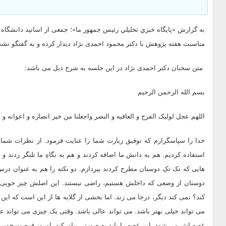
مناسبت هفته پژوهش با دکتر محمود احمدی نژاد دیدار کرده و به گفتگو نشس
متن سخنان دکتر احمدی نژاد در این جلسه به شرح ذیل می باشد:
بسم الله الرحمن الرحیم
اللهم عجل لولیک الفرج و العافیه و النصر واجعلنا من خیر انصاره و اعوانه و
خدا را سپاسگزارم که توفیق زیارت شما را عنایت فرمود. از نظرات شما
استفاده کردیم. هم به دانش ما اضافه کردند و هم به نگاهِ ما تلنگر زدند و
هایی که تک تکِ دوستان مطرح کردند بپردازم. دو نکته را هم به عنوان در
دوستان از وضعی که داخلش هستیم، راضی نیستند. این اصلش چیز خوبی
کند؟ نمی کند دیگر، درجا می زند. اما بخشی از گلایه ها از این است که این
می تواند خیلی بهتر باشد. می تواند عالی باشد. وقتی یک چیزی می تواند 
غصه اش می شود. این غصه را باید به صورتی بیان کند. امروز فرصتِ خوبی