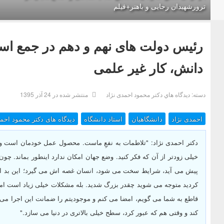
ترورشهیدان رجایی و باهنر+فیلم
رئیس دولت های نهم و دهم در جمع اسات
دانش، کار غیر علمی
دسته:
ديدگاه هاي دکتر محمود احمدی نژاد
منتشر شده در 24 آذر 1395
احمدی نژاد
دانشگاهیان
استاد دانشگاه
دیدگاه های دکتر محمود احم
دکتر احمدی نژاد: "تلاطمات به نفعِ ماست. محصول عمل خودمان است ول
خیلی زودتر از آن که فکر کنید. وضع جهان امکان ندارد اینطور بماند.
پیش می آید، شرایط سخت می شود، انسان غصه اش می گیرد؛ این بد است
کردید متوجه می شوید چقدر بزرگ شدید. بله مشکلات خیلی زیاد است اما
قاطع به شما می گویم، امضا می کنم و موجودیتم را ضمانت این اجرا می 
کند و وقتی هم که عبور کرد، سطح خیلی بالاتری در دنیا می سازد."