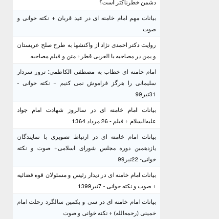
دشمن خطرناکتر است؟
بیانات مهم امام خامنه ای در عید قربان + نکته خوانی و
صوت
روایت دکتر احمدی نژاد از واکنشها به طرح صلح عربستان
و یمن در مصاحبه با العربی قطر+ متن و فیلم مصاحبه
امام خامنه ای خطاب به مصطفی الکاظمی: ترور سردار
سلیمانی را هرگز فراموش نمی کنیم + نکته خوانی -
31تیر99
بیانات امام خامنه ای در سالروز شهادت امام جواد
علیه‌السلام + فیلم - 26 مرداد 1364
بیانات امام خامنه ای در ارتباط تصویری با نمایندگان
یازدهمین دوره مجلس شورای اسلامی+ صوت و نکته
خوانی- 22تیر99
بیانات امام خامنه ای در دیدار رئیس و مسئولان قوه قضائیه
+ صوت و نکته خوانی - 7تیر1399
بیانات امام خامنه ای در سی و یکمین سالگرد رحلت امام
خمینی (رحمه‌الله) + نکته خوانی و صوت