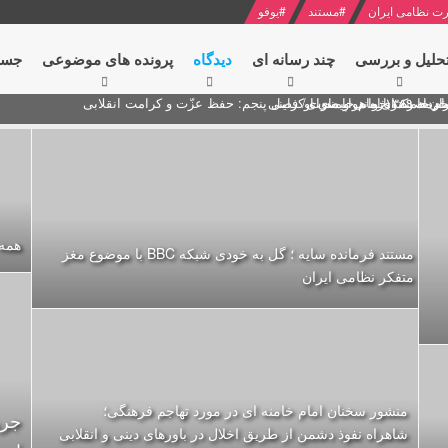
ت نظامی ایران
#
مستند
#
یوفو
حلیل و بررسی
چند رسانه ای
دیدگاه‌
پرونده های موضوعی
جست
ام خامنه ای
ران + نکته خوانی و صوت
 مصر درباره هواپیمای اوکراینی
همه
مستند فرمانده سایه ؛ گل به خودی شبکه BBC با موضوع مغز
متفکر نظامی ایران
منشور سخنان امام خامنه ای در مورد تهاجم فرهنگی؛
شاهراه نفوذ دشمن از طریق اخلال در باورهای دینی و انقلابی