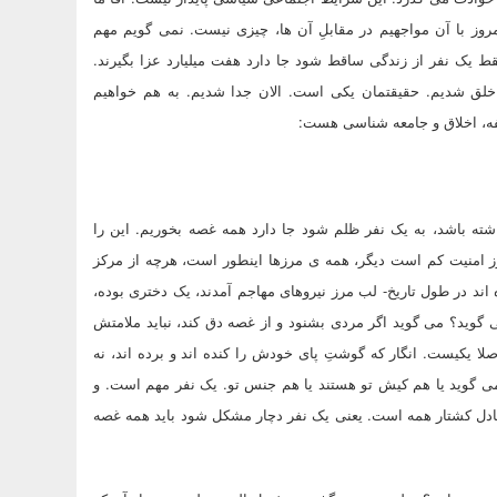
امروز با آن مواجهیم در مقابلِ آن ها، چیزی نیست. نمی گویم مهم
ط یک نفر از زندگی ساقط شود جا دارد هفت میلیارد عزا بگیرند.
لق شدیم. حقیقتمان یکی است. الان جدا شدیم. به هم خواهیم
ه، اخلاق و جامعه شناسی هست:
ه باشد، به یک نفر ظلم شود جا دارد همه غصه بخوریم. این را
مرز امنیت کم است دیگر، همه ی مرزها اینطور است، هرچه از مرکز
در طول تاریخ- لب مرز نیروهای مهاجم آمدند، یک دختری بوده،
می گوید؟ می گوید اگر مردی بشنود و از غصه دق کند، نباید ملامتش
لا یکیست. انگار که گوشتِ پای خودش را کنده اند و برده اند، نه
گوید یا هم کیش تو هستند یا هم جنس تو. یک نفر مهم است. و
معادل کشتار همه است. یعنی یک نفر دچار مشکل شود باید همه غصه