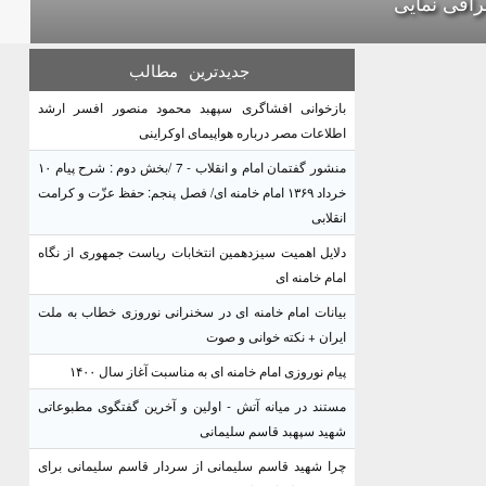
رافی نمایی
جدیدترین
مطالب
بازخوانی افشاگری سپهبد محمود منصور افسر ارشد
اطلاعات مصر درباره هواپیمای اوکراینی
منشور گفتمان امام و انقلاب - 7 /بخش دوم : شرح پیام ۱۰
خرداد ۱۳۶۹ امام خامنه ای/ فصل پنجم: حفظ عزّت و کرامت
انقلابی
دلایل اهمیت سیزدهمین انتخابات ریاست جمهوری از نگاه
امام خامنه ای
بیانات امام خامنه ای در سخنرانی نوروزی خطاب به ملت
ایران + نکته خوانی و صوت
پیام نوروزی امام خامنه ای به مناسبت آغاز سال ۱۴۰۰
مستند در میانه آتش - اولین و آخرین گفتگوی مطبوعاتی
شهید سپهبد قاسم سلیمانی
چرا شهید قاسم سلیمانی از سردار قاسم سلیمانی برای