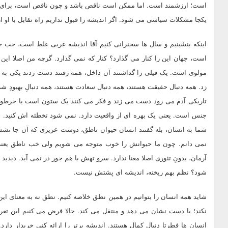
است؛ ارزشمند است. اما ممکن است ناقص باشد و چون ناقص است، برای
یکجا مشکلات سیاسی می شود. اگر اندیشه را قبول نداریم راه تقابل با او ا
اینکه بنشینیم و سال ها سخنرانی کنیم آقا اندیشه غربی غلط است، خب حا
است، جهان این را کنار می گذارد؟ کنار که نمی گذارد. گرچه من اصلا این ن
مولوی است. یک فیلی را گذاشتند آن داخل، همه رفتند دست زدند یکی ب
زد. همه دنبال حقیقت هستند، همه دنبال سعادت هستند، همه دنبالِ بهبودِ شرا
تاریکی آدم می رود دست می زند و فکر می کنند یک ستون است یا خرطوم 
جنس است. یعنی یک بهره ای از واقعیت دارد. نمی شود تخطئه اش کنید. ب
شما به انسان، بله گفتند انسان حیوان ناطق، دوست عزیزی که آن جا نشستن
نمی دانم. چون ما حیوانش را خوب متوجه می شویم ولی خب ناطق یعنی چ
آرمان، بدونِ تئوری اصلا معنا ندارد. سرو تهش با هم جور در نمی آید. دیدی
شود؟ نظم بهم ریخته، اندیشه ای پشتش نیست.
شاید همه انسان را بتوانیم در همین نطق خلاصه کنیم. نطق نه به معنای 
نکند؛ با دست نشان می دهد و منتقل می کند. حالا فرض می کنیم این تع
انسان ها فطرتا دنبال کمال هستند. اندیشه برتر را ارائه کنی خریدار دار