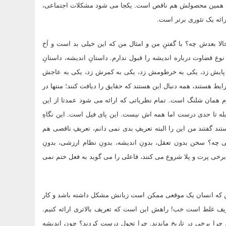
 همین محصولش هم ناقص است. یکجا می شود مشکلات اجتماعی،
رائه یک تئوری برتر است.
لا بعدش چه؟ با گفتنِ من و امثال من که این خیلی بد است و اَخ
وع قضاوت درباره اندیشه را قبول ندارم. داستانِ اندیشه، داستانِ
ه پایش زد، یکی به خرطومش زد، یکی به کمرش زد، یکی به عاجش
یط هستند، همه دنبال این هستند که حقایق را دیافت کنند؛ منتها در
همان شلنگ است. تمام نظریاتی که ارائه می شود عمدتا از این
له تا حدی درست اما همه اش نیست. این پای فیل است. این نگاهِ
د گفتند من این را البته تعریفِ بدی نمی دانم، تعریفِ ناقصی هم
ه؟ سخن بدون تعقل، بدونِ اندیشه، بدونِ نظام ارزشی، بدونِ
د برخی پرت و پلا شروع می کنند، فاعلی را می گوید به فعل ختم نمی
این که انسان یک موقعی ممکن است زبانش مشکل داشته باشد و کار
ریف غلط است خب! راهش این است که تعریف بالاتری ارائه کنیم.
د. چرا برخی در تاریخ ماندند. چرا تحول درست کردند؟ چون اندیشه