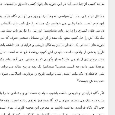
بدانید کسی از دنیا نمی آید در این حوزه ها، چون کسی دلسوزِ ما نیست. 
مسائل اجتماعی، مسائل سیاسی، تحولات را دوجور می توانیم نگاه کنیم. ی
این لازم است. شما وقتی می خواهید یک مساله را حل کنید باید نگاهتان 
داریم. فلان کسری را داریم. باید بشناسیم؛ این نیاز را داریم باید بساز
مکانیک اش را حل کنیم. منتها یک مقدار از این مسائل صنعتیِ صرف که می آیی
حوزه های انسانی یک مقدار ما نیاز به نگاهِ تاریخی و فرایندی هم داشته باش
تاریخ بخشی از واقعیت است. قیچی اش کنیم، ریشه قطع شده است. مثل
دهد، چه چیزی از او می ماند؟ به او بگوییم که تو حسنی، می گوید بله، یکی
بروی؟ نمی دانم. چه کسی هستی؟ نمیدانم! یک بچه ی پنج ساله می تواند به ا
مثلِ حافظه ی یک ملت است. نمی توانید تاریخ را بردارید. اصلا می شود تار
خب بعدش چیست؟
اگر نگاهِ فرآیندی و تاریخی داشته باشیم، حوادثِ نقطه ای و مقطعی ما را با
شب دارد پتک می زند در سرمان که آقا همه چیز به هم ریخته است. همه ف
خب اگر نگاه فرآیندی نداشته باشیم در معرضِ این هجمه کارمان تمام است
ماند و همه رو به قبله می خوابیم. این نگاه تاریخی کمک می کند که آقا ای