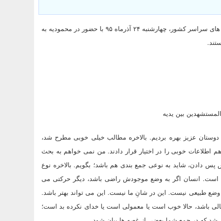
به گزارش «پايگاه خبري تحليلي رئيس جمهور ما»؛ جمعی از اساتید دانشگاه های سراسر کشور، چهارشنبه ۲۴ آذرماه ۹۵ با حضور در محمودیه به
تند.
 المستشهدین بین یدیه
 دوستان عزیز بهره بردیم. بالاخره مطالب خیلی خوبی مطرح شد،
 هم اطلاعات خوبی را در اختیار قرار دادند. من نمی خواهم به بحث
س پس دادن، شاید به نوعی جمع بندی هم باشد؛ بگویم. بالاخره نوع
 است. انسان اگر به وضع موجودش راضی باشد، دیگر حرکتی می
 وضع طبیعی نیست. این در شانِ ما نیست. این می تواند بهتر باشد.
عالی باشد، حالا خوب است یا معمولی است یا خدای نکرده بد است؛
 شد که در جمع شما بعضی از غصه ها بیان شود.