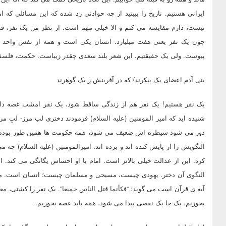
ایرانی هستیم. تاریخ را ببینید از چه حوادثی رد شده که این مسائلی که 
نیست، دارم مقایسه می کنم و الا خیلی مهم است. از نظر من یک نفر، فق
چون یک نفر یعنی هفت میلیارد. انسان یکی است و همه از نفس واحد خ
پیوست. ولی یک حقیقتیم. این شعر بلند سعدی چقدر زیباست. حکمت، فلسف
بنی آدم اعضای یک پیکرند/ که در آفرینش ز یک گوهرند
یک نفر هستیم! یک نفر هم از زندگی ساقط شود، یک نفر امشب غصه داشت
شنیده اید که امیر المومنین (علیه السلام) فرمودند دختری لب مرز- لبِ 
دور می شود سیطره اش ضعیف می شود، همه حکومت ها همین طور بوده اند 
النگویش را از پایش کنده اند و برده اند. امیرالمومنین (علیه السلام) چه 
کرد. این از عدالت خیلی بالاتر است. امام با او احساس یگانگی می کند. اص
النگوی آن دختر. یهودی چیست، مسیحی و مسلمان چیست؛ انسان است. می 
آیه ی قرآن است می گوید: “فکأنما قتل الناس جمیعا”. یک نفر را کشتی، 
بخوریم. یک جا یک نقصی پیدا می شود، همه باید غصه بخوریم.