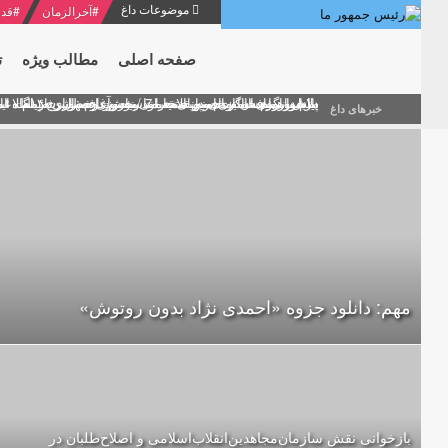
موضوعات داغ
#
آخرالزمان
#
قدر
صفحه اصلی
مطالب ویژه
ت
منشور گفتمان امام و انقلاب - 7 /بخش دوم : شرح پیام ۱۰ خرداد ۱۳۶۹ امام خامنه ای/ فصل پنجم: حفظ عزّت و کرامت انقلابی
پیام نوروزی امام خامنه ای به مناسبت آغاز سال ۱۴۰۰
دلایل اهمیت سیزدهمین انتخابات ریاست جمهوری از نگاه ام
بیانات امام خامنه ای در سخنرانی نوروزی خطاب به ملت ای
بازخوانی افشاگری سپهبد محمود منصور افسر ارشد اطلاعات
خبرهای داغ
مهم: دانلود جزوه «احمدی نژاد بدون روتوش»
بازخوانی نقش سازمان‌مجاهدین‌انقلاب‌اسلامی و اصلاح‌طلبان در