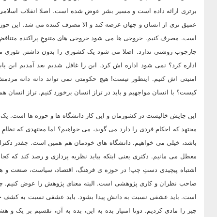
برتری ارائه داده است و مسیر بشر عوض شده است. اصلا انقلاب اسلامی آمد
عمیق تری از انسان و جهان عرضه کند و الا مصرف کننده می شد. این حوزه
است. مصرف کنیم. خروجی ها می شود خروجی های متنوعِ پراکنده متناقضِ
چارچوب روشنی ندارد. اصلا می شود یک کشوری را بدون داشتن تئوری من
اداره کرد؟ نمی شود اداره اش کرد. این را غافل شدیم بعد آمدیم این پ
امنیتی اش کنیم. اینطور نیست! هیچ حکومتی نمی تواند دانه دانه مردمش
کیست؟ با انسان مواجهیم و باید در تراز انسان برخورد کنیم. تراز انسان 
این جایش خالیست در کشورمان و این کار دانشگاه ها و حوزه ها است. یک کم
مجتهد که احکام فردی را دارد می گوید، می خواهیم؟ اما مجتهدی که نظامِ 
باشد، خیلی می خواهیم. دانشگاه های خودمان هم همین است. چقدر دکترا
معطل می مانیم. دکتری یعنی اینکه بیاید نظریه پردازی و رصد کند که کج
اشتباه پیچیدی دستِ چپ! در حوزه ی فرهنگ، اقتصاد، سیاست، صنعت و همه 
صاحب نظران و کاری پژوهشی است. البته معنای پژوهش را عوض کنیم. چون
است. باید عشقی نسبت به دانش پیدا بشود. باید عشقی نسبت به کشف حقایق 
چیز را مادی کردیم. دوتا امتیاز بده به این، بده به آن، تقسیم بر یک و ه