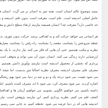
ببینید موضوعِ عالم انسان است. همه چیز به انسان بر می گردد. انسان ه
عاملِ اصلی، اندیشه است. علم است. معرفت است. بدونِ علم، اندیشه و 
حد خاصی دارد؟ معرفت چه؟ انسان همیشه نیازمند ارتقاء سطح دانش و مع
هر انسانی می خواهد حرکت کند و به اهدافی برسد. حرکت بدون تئوری، بدون
نقطه شروعش را بشناسد، مقصد را بشناسد، راه رفتن را بشناسد، معیارها ر
نظریه و مکتب هستیم. حتی آن هایی که فکر می کنند نیاز ندارند، با یک نظا
ارزشیابی دارند زندگی می کنند. انسان بدون آن نمی تواند و متوقف است.
پردازی که بخشی از محصول اندیشه است نیازمندِ نوآوریِ دائمی هستیم. 
مصرفِ علم، مصرفِ اندیشه، مصرفِ نظریه اصالتا چیزِ بدیست. اما نتیجه
می شود تبعیت، می شود درجه یک و دو و سه در دنیا، می شود بهم ریختگی
اشاره کردند. می شود مصرف کرد، می شود تا ابد مصرف کننده باشیم. اما 
داشته باشیم، می خواهیم الگویی بشویم، می خواهیم آرمان ها و اهدافمان 
کشف علم می کنیم. نظریه پردازی کنیم. این نیازمند پژوهش است. نیازمن
اندیشه هایی که در دنیا عرضه می شود، تخطئه کنیم، به جایی نمی رسیم.