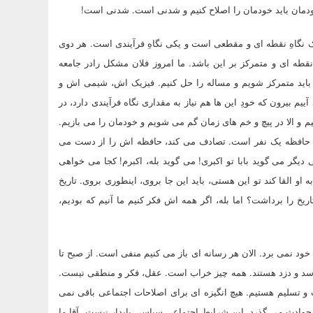
خودمان باید خودمان را اصلاح کنیم و شدنی است. شدنی است!
ک نگاهِ نقطه ای و مقطعی است و یکی نگاهِ فرآیندی است. هر دوی
نقطه ای و متمرکز بر این باشد. ما امروز فلان مشکل رادر جامعه
یم. باید متمرکز شویم و مساله را حل کنیم. فیزیک اش، شیمی اش و
م بیرون که خودِ این ها هم نیاز به مقداری نگاه فرآیندی دارد، در
یم و الا در پیچ و خم های زمان گم می شویم و خودمان را می بازیم.
 حافظه یک نفر است. تصادف می کند، حافظه اش را از دست می
 دیگر می گوید بابا تو اکبری! می گوید بله، اکبرم! کجا می خواهی
و القا کند تو این هستی، باید این جا بروی، اینطوری بروی. تاریخ
یخ را برداشت؟ اما بله، اگر همه اش فکر کنیم ما آنیم که بودیم،
 خود نمی برد. الان هر رسانه ای باز می کنیم منفی است. از صبح تا
اسد و دزد هستند. همه چیز خراب است. عقل، فکر و منطقی نیست.
 و تسلیم هستیم. هیچ انگیزه ای برای اصلاحات اجتماعی باقی نمی
ن حوادث می گذرد. این شرایط اجتماعی سیاسی پایدار نیست. آقا ما