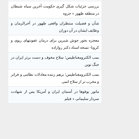
بررسی جزئیات شکل گیری حکومت آخرین سپاه شیطان
در منطقه ظهور + جزوه
شأن و فضیلت منتظران واقعی ظهور در آخرالزمان و
وظایف ایشان در آن دوران
معجزه بخور جوش شیرین برای درمان عفونتهای ریوی و
کرونا- نسخه استاد دکتر روازاده
بمب الکترومغناطیس؛ سلاح مخوف و دست برتر ایران در
جنگ نوین
بمب الکترومغناطیس؛ برهم زننده معادلات نظامی و فراتر
و مخرب تر از سلاح اتمی
مانور یوفوها در آسمان ایران و آمریکا پس از شهادت
سردار سلیمانی + فیلم