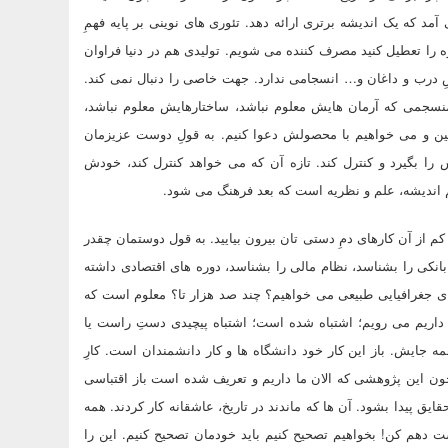
 که یک اندیشه برتری ارائه دهد. تئوری های نوینی بر پایه فهمِ
 را تعطیل کنید مصرف کننده می شویم. تولیدی هم در دنیا فراوان
 درب و داغان و… انسجامی ندارد. جهت خاصی را دنبال نمی کند.
سجمی که آرمان هایش معلوم نباشد، ساختارهایش معلوم نباشد،
ایین و می خواهیم با محصولش دعوا کنیم. به قولِ دوست عزیزمان
 را بگیرد و کنترل کند. تازه آن که می خواهد کنترل کند، خودش
هم اندیشه، علم و نظریه است که بعد فرهنگ می شود.
 از آن کارهای دمِ دستی تان بیرون بیایید. به قول دوستمان چقدر
بانکی را بشناسد، نظام مالی را بشناسد، دوره های اقتصادی داشته
ی جغرافیایی طبیعی می خواهیم؟ چند صد هزار تا؟ معلوم است که
ا داریم می رویم؛ اشتباه شده است؛ اشتباه پیچیدی دستِ راست یا
جایش. باز این کار خود دانشگاه ها و کار دانشمندان است. کارِ
 این پژوهشی که الان ما داریم و تعریف شده است باز اقتباسی
پیدا بشود. آن ها که ماندند در تاریخ، عاشقانه کار کردند. همه
شت دهم کن! بخواهیم تصحیح کنیم باید خودمان تصحیح کنیم. این را