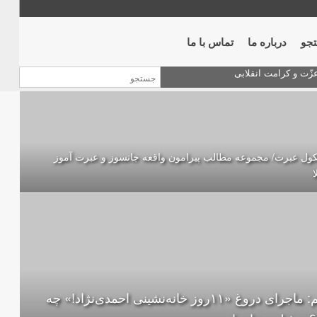
جو
درباره ما
تماس با ما
ول عبرت/ مجموعه مطالب پیرامون واقعه جانسوز و عبرت آموز
ا
مهم: ماجرای دروغ «۱۱روز خانه‌نشینی احمدی‌نژاد!» چه