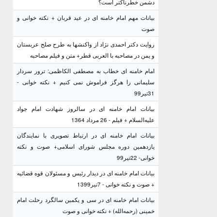
دشمن خطرناکتر است؟
بیانات مهم امام خامنه ای در عید قربان + نکته خوانی و
صوت
روایت دکتر احمدی نژاد از واکنشها به طرح صلح عربستان
و یمن در مصاحبه با العربی قطر+ متن و فیلم مصاحبه
امام خامنه ای خطاب به مصطفی الکاظمی: ترور سردار
سلیمانی را هرگز فراموش نمی کنیم + نکته خوانی -
31تیر99
بیانات امام خامنه ای در سالروز شهادت امام جواد
علیه‌السلام + فیلم - 26 مرداد 1364
بیانات امام خامنه ای در ارتباط تصویری با نمایندگان
یازدهمین دوره مجلس شورای اسلامی+ صوت و نکته
خوانی- 22تیر99
بیانات امام خامنه ای در دیدار رئیس و مسئولان قوه قضائیه
+ صوت و نکته خوانی - 7تیر1399
بیانات امام خامنه ای در سی و یکمین سالگرد رحلت امام
خمینی (رحمه‌الله) + نکته خوانی و صوت