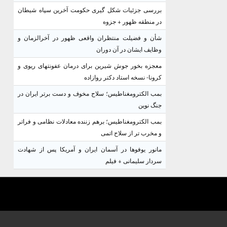
بررسی جزئیات شکل گیری حکومت آخرین سپاه شیطان
در منطقه ظهور + جزوه
شأن و فضیلت منتظران واقعی ظهور در آخرالزمان و
وظایف ایشان در آن دوران
معجزه بخور جوش شیرین برای درمان عفونتهای ریوی و
کرونا- نسخه استاد دکتر روازاده
بمب الکترومغناطیس؛ سلاح مخوف و دست برتر ایران در
جنگ نوین
بمب الکترومغناطیس؛ برهم زننده معادلات نظامی و فراتر
و مخرب تر از سلاح اتمی
مانور یوفوها در آسمان ایران و آمریکا پس از شهادت
سردار سلیمانی + فیلم