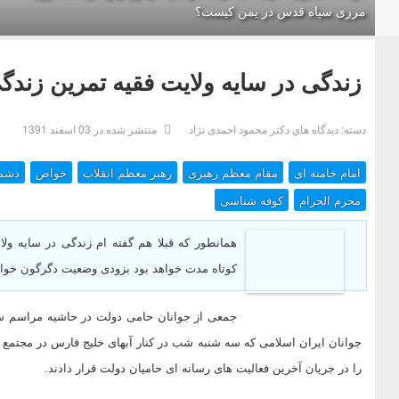
مرزی سپاه قدس در یمن کیست؟
زندگی در سایه ولایت فقیه تمرین زند
دسته:
ديدگاه هاي دکتر محمود احمدی نژاد
منتشر شده در 03 اسفند 1391
امام خامنه ای
مقام معظم رهبری
رهبر معظم انقلاب
خواص
دشم
محرم الحرام
کوفه شناسی
همانطور که قبلا هم گفته ام زندگی در سایه ول
کوتاه مدت خواهد بود بزودی وضعیت دگرگون خواه
جمعی از جوانان حامی دولت در حاشیه مراسم س
جوانان ایران اسلامی که سه شنبه شب در کنار آبهای خلیج فارس در مجتمع 
را در جریان آخرین فعالیت های رسانه ای حامیان دولت قرار دادند.