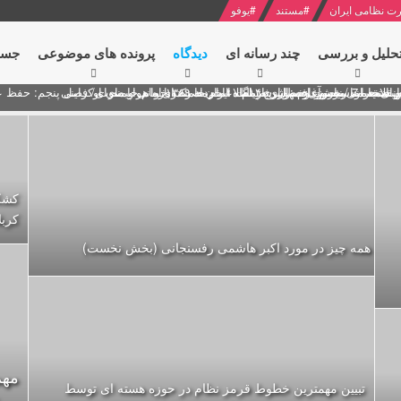
ت نظامی ایران
#
مستند
#
یوفو
حلیل و بررسی
چند رسانه ای
دیدگاه‌
پرونده های موضوعی
جست
ل پنجم: حفظ عزّت و کرامت انقلابی
ای به مناسبت آغاز سال ۱۴۰۰
 انتخابات ریاست جمهوری از نگاه امام خامنه ای
 در سخنرانی نوروزی خطاب به ملت ایران + نکته خوانی و صوت
بد محمود منصور افسر ارشد اطلاعات مصر درباره هواپیمای اوکراینی
کشک
کربل
همه چیز در مورد اکبر هاشمی رفسنجانی (بخش نخست)
تبیین مهمترین خطوط قرمز نظام در حوزه هسته ای توسط