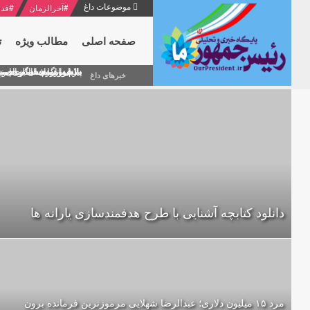
موضوعات داغ
#
آخرالزمان
#
قدر
صفحه اصلی
مطالب ویژه
ت
منشور گفتمان امام و انقلاب - 7 /بخش دوم : شرح پیام ۱۰ خرداد ۱۳۶۹ امام خامنه ای/ فص
پیام نوروزی امام خامنه 
دلایل اهمیت سیزدهمین
بیانات امام خامنه ای
بازخوانی افشاگری سپه
خبرهای داغ
دانلود کتابچه آشنایی با طرح هدفمندسازی یارانه ها
مرد ۱۵ میلیون دلاری؛ عبدالرضا شهلایی مرموزترین فرمانده برون