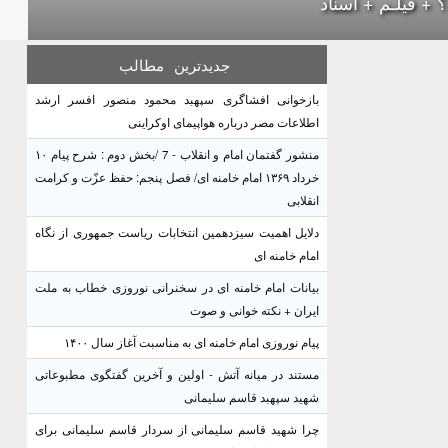
؟ + فیلـم + اسناد
جدیدترین
مطالب
بازخوانی افشاگری سپهبد محمود منصور افسر ارشد
اطلاعات مصر درباره هواپیمای اوکراینی
منشور گفتمان امام و انقلاب - 7 /بخش دوم : شرح پیام ۱۰
خرداد ۱۳۶۹ امام خامنه ای/ فصل پنجم: حفظ عزّت و کرامت
انقلابی
دلایل اهمیت سیزدهمین انتخابات ریاست جمهوری از نگاه
امام خامنه ای
بیانات امام خامنه ای در سخنرانی نوروزی خطاب به ملت
ایران + نکته خوانی و صوت
پیام نوروزی امام خامنه ای به مناسبت آغاز سال ۱۴۰۰
مستند در میانه آتش - اولین و آخرین گفتگوی مطبوعاتی
شهید سپهبد قاسم سلیمانی
چرا شهید قاسم سلیمانی از سردار قاسم سلیمانی برای