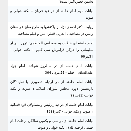
دشمن خطرناکتر است؟
بیانات مهم امام خامنه ای در عید قربان + نکته خوانی و
صوت
روایت دکتر احمدی نژاد از واکنشها به طرح صلح عربستان
و یمن در مصاحبه با العربی قطر+ متن و فیلم مصاحبه
امام خامنه ای خطاب به مصطفی الکاظمی: ترور سردار
سلیمانی را هرگز فراموش نمی کنیم + نکته خوانی -
31تیر99
بیانات امام خامنه ای در سالروز شهادت امام جواد
علیه‌السلام + فیلم - 26 مرداد 1364
بیانات امام خامنه ای در ارتباط تصویری با نمایندگان
یازدهمین دوره مجلس شورای اسلامی+ صوت و نکته
خوانی- 22تیر99
بیانات امام خامنه ای در دیدار رئیس و مسئولان قوه قضائیه
+ صوت و نکته خوانی - 7تیر1399
بیانات امام خامنه ای در سی و یکمین سالگرد رحلت امام
خمینی (رحمه‌الله) + نکته خوانی و صوت