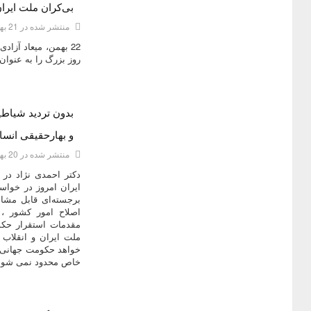
بی‌کران ملت ایرا
منتشر شده در 21 بهمن 1393
22 بهمن، میعاد آزا
روز بزرگ را به عنوان
بدون تردید شیاطی
دسته:
ديدگاه هاي دکتر محمود احمدی نژاد
و بهارحقیقی انس
منتشر شده در 20 بهمن 1393
دکتر احمدی نژاد در
ایران امروز در خواس
برجسته‌ای قابل مشا
اصلاح امور کشور ،
مقدمات استقرار حکو
ملت ایران و انقلاب
خواهد حکومت جهانی عد
خاص محدود نمی شود