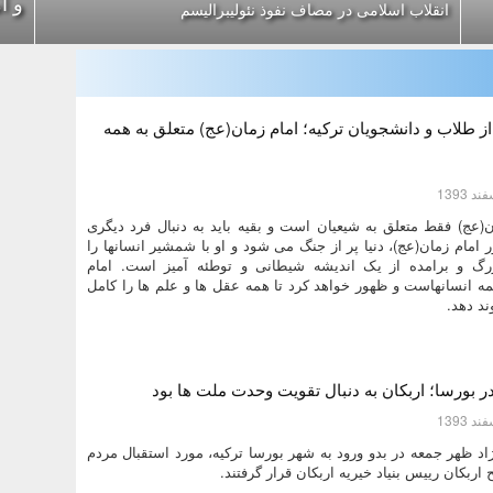
و آ
انقلاب اسلامی در مصاف نفوذ نئولیبرالیسم
از طلاب و دانشجویان ترکیه؛ امام زمان(عج) متعلق به همه
ن(عج) فقط متعلق به شیعیان است و بقیه باید به دنبال فرد دیگری
ور امام زمان(عج)، دنیا پر از جنگ می شود و او با شمشیر انسانها را
گ و برامده از یک اندیشه شیطانی و توطئه آمیز است. امام
مه انسانهاست و ظهور خواهد کرد تا همه عقل ها و علم ها را کامل
ند دهد.
ر بورسا؛ اربکان به دنبال تقویت وحدت ملت ها بود
د ظهر جمعه در بدو ورود به شهر بورسا ترکیه، مورد استقبال مردم
اربکان رییس بنیاد خیریه اربکان قرار گرفتند.