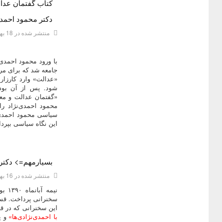
کتاب گفتمان عدا
دسته:
ديدگاه هاي دکتر محمود احمدی نژاد
دکتر محمود احمدی نژاد (616 صف
منتشر شده در 18 بهمن 1393
با ورود محمود احمدی
جامعه شد که برای مر
«عدالت» وارد کارزار
شود. پس از آن بود
«گفتمان عدالت و مع
محمود احمدی‌نژاد ر
سیاسی محمود احمدی‌
این نگاه سیاسی بپردا
بسیارمهم=> دکترا
دسته:
ديدگاه هاي دکتر محمود احمدی نژاد
منتشر شده در 16 بهمن 1393
نیمه
سخنرانی پرداخت. قسم
این سخنرانی که در ق
با احمدی‌نژادی‌ها»
و پ