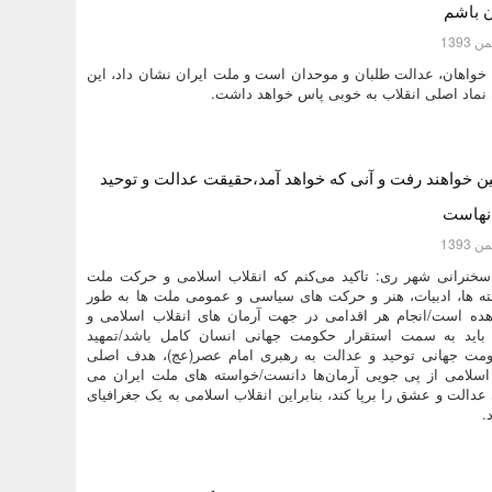
ن باشم
دی خواهان، عدالت طلبان و موحدان است و ملت ایران نشان داد، این
 نماد اصلی انقلاب به خوبی پاس خواهد داشت.
ن خواهند رفت و آنی که خواهد آمد،حقیقت عدالت و توحید
انهاست
 سخنرانی شهر ری: تاکید می‌کنم که انقلاب اسلامی و حرکت ملت
ته ها، ادبیات، هنر و حرکت های سیاسی و عمومی ملت ها به طور
هده است/انجام هر اقدامی در جهت آرمان های انقلاب اسلامی و
 باید به سمت استقرار حکومت جهانی انسان کامل باشد/تمهید
مت جهانی توحید و عدالت به رهبری امام عصر(عج)، هدف اصلی
 اسلامی از پی جویی آرمان‌ها دانست/خواسته های ملت ایران می
الت و عشق را برپا کند، بنابراین انقلاب اسلامی به یک جغرافیای
.