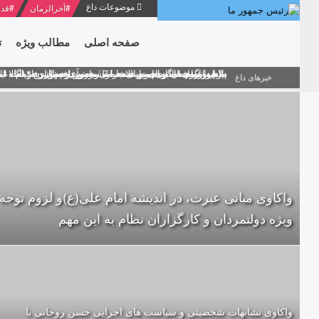
موضوعات داغ
#
آخرالزمان
#
قدر
صفحه اصلی
مطالب ویژه
ت
منشور گفتمان امام و انقلاب - 7 /بخش دوم : شرح پیام ۱۰ خرداد ۱۳۶۹ امام خامنه ای/ فصل پنجم: حفظ عزّت و کرامت انقلابی
پیام نوروزی امام خامنه ای به مناسبت آغاز سال ۱۴۰۰
دلایل اهمیت سیزدهمین انتخابات ریاست جمهوری از نگاه ام
بیانات امام خامنه ای در سخنرانی نوروزی خطاب به ملت ای
بازخوانی افشاگری سپهبد محمود منصور افسر ارشد اطلاعات
خبرهای داغ
واکاوی مبانی عبرت، در اندیشه امام علی(ع)و لزوم توجه
ویژه دولتمردان و کارگزاران نظام به این مهم
واکاوی تشابهات شخصیتی و سیاست های اجرایی حسن روحانی با