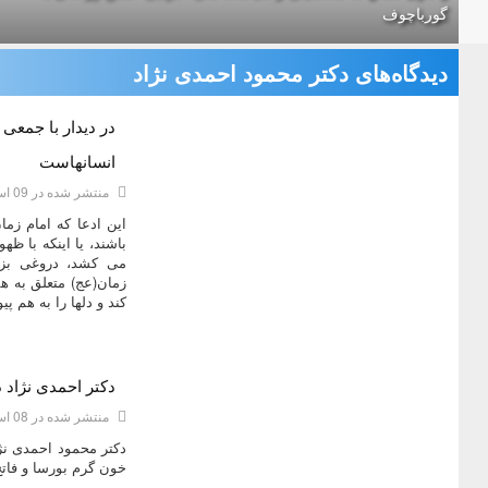
گورباچوف
دیدگاه‌های دکتر محمود احمدی نژاد
در دیدار با جمعی 
دسته:
ديدگاه هاي دکتر محمود احمدی نژاد
انسانهاست
منتشر شده در 09 اسفند 1393
این ادعا که امام زما
باشند، یا اینکه با ظه
می کشد، دروغی بزر
زمان(عج) متعلق به ه
کند و دلها را به هم پیو
دکتر احمدی نژاد د
دسته:
ديدگاه هاي دکتر محمود احمدی نژاد
منتشر شده در 08 اسفند 1393
دکتر محمود احمدی نژا
خون گرم بورسا و فاتح 