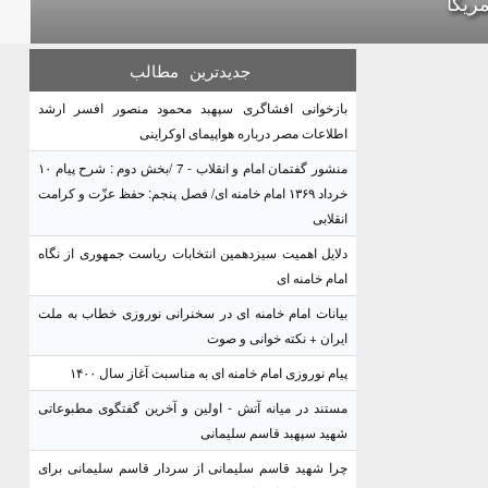
مریکا
جدیدترین
مطالب
بازخوانی افشاگری سپهبد محمود منصور افسر ارشد
اطلاعات مصر درباره هواپیمای اوکراینی
منشور گفتمان امام و انقلاب - 7 /بخش دوم : شرح پیام ۱۰
خرداد ۱۳۶۹ امام خامنه ای/ فصل پنجم: حفظ عزّت و کرامت
انقلابی
دلایل اهمیت سیزدهمین انتخابات ریاست جمهوری از نگاه
امام خامنه ای
بیانات امام خامنه ای در سخنرانی نوروزی خطاب به ملت
ایران + نکته خوانی و صوت
پیام نوروزی امام خامنه ای به مناسبت آغاز سال ۱۴۰۰
مستند در میانه آتش - اولین و آخرین گفتگوی مطبوعاتی
شهید سپهبد قاسم سلیمانی
چرا شهید قاسم سلیمانی از سردار قاسم سلیمانی برای