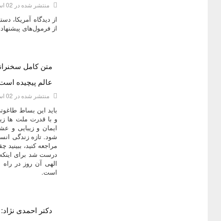
منتشر شده در 02 اسفند 1393
از دیدگاه آمریکا، دست
از فرمول‌های پیشنهادی
متن کامل سخنرانی
دسته:
ديدگاه هاي دکتر محمود احمدی نژاد
عالم پیچیده است
منتشر شده در 02 اسفند 1393
باید این بساط طاغوت
و با قدرت ملت ها ز
ایمان و زیبایی و ع
شود. تازه زندگی انس
مراجعه کنید، ببینید چ
درست شد برای اینکه ب
الهی آن روز در راه
است.
دسته:
ديدگاه هاي دکتر محمود احمدی نژاد