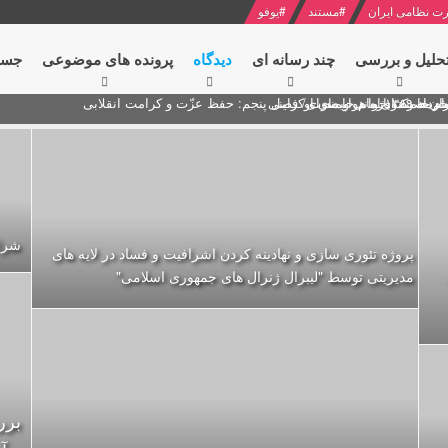
ت نظامی ایران
#
مستند
#
یوفو
حلیل و بررسی
چند رسانه ای
دیدگاه‌
پرونده های موضوعی
جست
ام خامنه ای
ران + نکته خوانی و صوت
 مصر درباره هواپیمای اوکراینی
شرای
پروژه تئوری سازی و نهادینه کردن اشرافیت و فساد در لایه های
مدیریتی توسط "لیبرال ژنرال های جمهوری اسلامی"
برر