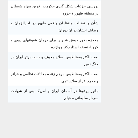
بررسی جزئیات شکل گیری حکومت آخرین سپاه شیطان
در منطقه ظهور + جزوه
شأن و فضیلت منتظران واقعی ظهور در آخرالزمان و
وظایف ایشان در آن دوران
معجزه بخور جوش شیرین برای درمان عفونتهای ریوی و
کرونا- نسخه استاد دکتر روازاده
بمب الکترومغناطیس؛ سلاح مخوف و دست برتر ایران در
جنگ نوین
بمب الکترومغناطیس؛ برهم زننده معادلات نظامی و فراتر
و مخرب تر از سلاح اتمی
مانور یوفوها در آسمان ایران و آمریکا پس از شهادت
سردار سلیمانی + فیلم