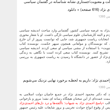
لت و معنویت/جستاری نشانه شناسانه در گفتمان سیاسی
حه) + دانلود
‌نژاد به عرصه سیاسی کشور، گفتمانی وارد مباحث اندیشه سیاسی
دم و البته کارشناسان علوم سیاسی تازگی داشت. او با شعار محوری
 انتخابات ریاست جمهوری شد، جایی که توانست پیروز از آن خارج
 که نویسندگان و مولفانی همچون سپهر حکمت، نویسنده کتاب
نویت» با استفاده از مشی سیاسی او سعی کردند اندیشه سیاسی
ا تشریح کنند. نویسنده کتاب سعی کرده است با نگاهی به زندگی
نژاد از حضور در دانشگاه تا رسیدن به ریاست جمهوری به بررسی
زد.
حمدی نژاد: داریم به لحظـه برخورد نهایی نزدیک مي‌شویم
 آبانماه ۱۳۹۰ بود که دکتر محمود احمدی نژاد در جمـع حامیان دولت اسلامی به
ت عمده‌ای از این سخنان هیچگاه رسانه ای نشد؛ مرور و بازخوانی
الب
«پاسخ احمدی نژاد به شبهات؛ ناگفته‌ها و درد دل‌های احمدی‌نژاد
س از وقوع انواع حوادث تخریبی و بروز شایعات علیه رئیس جمهور