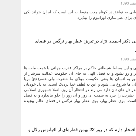
یابی به توافق در کوتاه‌ مدت منوط به این است که ایران بتواند یکی
 برای غنی‌سازی اورانیوم را بپذیرد.
 دکتر احمدی نژاد در تبریز: عطر بهار نرگس در فضای
ی و این بساط شیطانی حاکم بر مراکز قدرت جهانی با همت ملت ها
یر و رو بشود و به فضل الهی به جای آن حکومت عدالت سرشار از
شق به انسان ها یعنی حکومت مولای ما حضرت ولی عصر(عج) برپا
ان ها شروع می شود و این به لطف خدا نزدیک است. به دل خودتان
قدر دل های تان دارد می زند در انتظار آن روز. اصلا جمهوری اسلامی
شریت را ببرد به سمت آن روز و آن روز را جلو بیاندازد و به فضل
 است. بوی عطر بهار، بوی عطر بهار نرگس در فضای عالم پیچیده
دکتر احمدی نژاد: افتخار دارم که در روز 22 بهمن قطره‌ای از اقیانوس زلال و