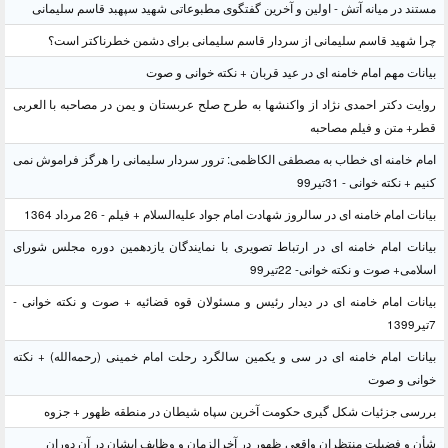
مستند در میانه آتش - اولین و آخرین گفتگوی مطبوعاتی شهید سپهبد قاسم سلیمانی
چرا شهید قاسم سلیمانی از سردار قاسم سلیمانی برای دشمن خطرناکتر است؟
بیانات مهم امام خامنه ای در عید قربان + نکته خوانی و صوت
روایت دکتر احمدی نژاد از واکنشها به طرح صلح عربستان و یمن در مصاحبه با العربی
قطر+ متن و فیلم مصاحبه
امام خامنه ای خطاب به مصطفی الکاظمی: ترور سردار سلیمانی را هرگز فراموش نمی
کنیم + نکته خوانی - 31تیر99
بیانات امام خامنه ای در سالروز شهادت امام جواد علیه‌السلام + فیلم - 26 مرداد 1364
بیانات امام خامنه ای در ارتباط تصویری با نمایندگان یازدهمین دوره مجلس شورای
اسلامی+ صوت و نکته خوانی- 22تیر99
بیانات امام خامنه ای در دیدار رئیس و مسئولان قوه قضائیه + صوت و نکته خوانی -
7تیر1399
بیانات امام خامنه ای در سی و یکمین سالگرد رحلت امام خمینی (رحمه‌الله) + نکته
خوانی و صوت
بررسی جزئیات شکل گیری حکومت آخرین سپاه شیطان در منطقه ظهور + جزوه
شأن و فضیلت منتظران واقعی ظهور در آخرالزمان و وظایف ایشان در آن دوران