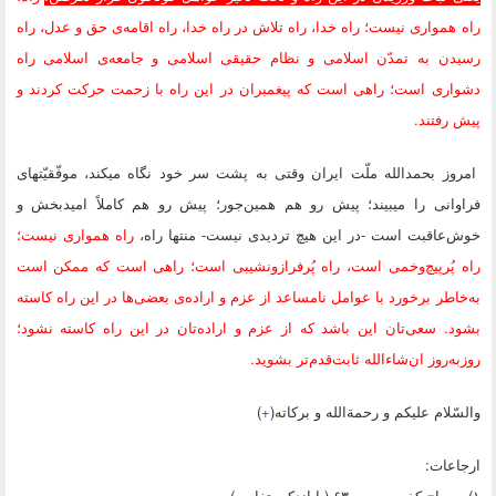
راه همواری نیست؛ راه خدا، راه تلاش در راه خدا، راه اقامه‌ی حق و عدل، راه
رسیدن به تمدّن اسلامی و نظام حقیقی اسلامی و جامعه‌ی اسلامی راه
دشواری است؛ راهی است که پیغمبران در این راه با زحمت حرکت کردند و
پیش رفتند.
امروز بحمدالله ملّت ایران وقتی به پشت سر خود نگاه میکند، موفّقیّتهای
فراوانی را میبیند؛ پیش رو هم همین‌جور؛ پیش رو هم کاملاً امیدبخش و
خوش‌عاقبت است -در این هیچ تردیدی نیست- منتها راه،
راه همواری نیست؛
راه پُرپیچ‌وخمی است، راه پُرفرازونشیبی است؛ راهی است که ممکن است
به‌خاطر برخورد با عوامل نامساعد از عزم و اراده‌ی بعضی‌ها در این راه کاسته
بشود. سعی‌تان این باشد که از عزم و اراده‌تان در این راه کاسته نشود؛
روزبه‌روز ان‌شاءالله ثابت‌قدم‌تر بشوید.
والسّلام علیکم و رحمةالله و برکاته(
+
)
ارجاعات:
۱) مصباح کفعمی، ص ۶۳ (با اندکی تفاوت)