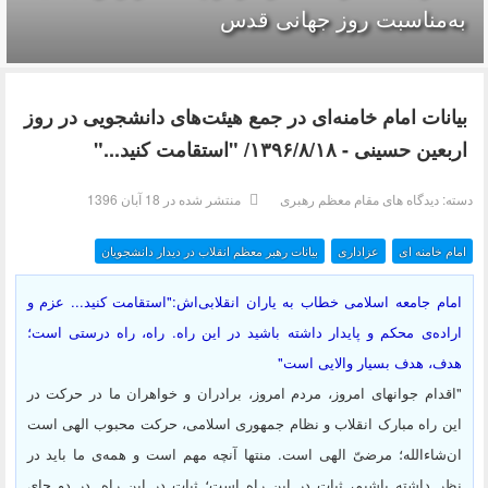
به‌مناسبت روز جهانی قدس
بیانات امام خامنه‌ای در جمع هیئت‌های دانشجویی در روز
اربعین حسینی - ۱۳۹۶/۸/۱۸/ "استقامت کنید..."
دسته:
دیدگاه های مقام معظم رهبری
منتشر شده در 18 آبان 1396
امام خامنه ای
عزاداری
بیانات رهبر معظم انقلاب در دیدار دانشجویان
امام جامعه اسلامی خطاب به یاران انقلابی‌اش:"استقامت کنید... عزم و
اراده‌ی محکم و پایدار داشته باشید در این راه. راه، راه درستی است؛
هدف، هدف بسیار والایی است"
"اقدام جوانهای امروز، مردم امروز، برادران و خواهران ما در حرکت در
این راه مبارک انقلاب و نظام جمهوری اسلامی، حرکت محبوب الهی است
ان‌شاءالله؛ مرضیّ الهی است. منتها آنچه مهم است و همه‌ی ما باید در
نظر داشته باشیم، ثبات در این راه است؛ ثبات در این راه. در دو جای