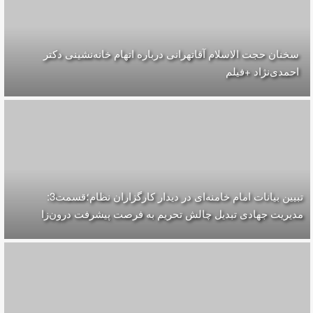
سخنان حجت الاسلام آقاتهرانی درباره اتهام خانه‌نشینی دکتر
احمدی‌نژاد +فیلم
تبیین بیانات امام خامنه‌ای در دیدار کارگزاران نظام؛قسمت3:
مدیریت جهادی تبدیل چالش تحریم به فرصت پیشرفت درون‌زا