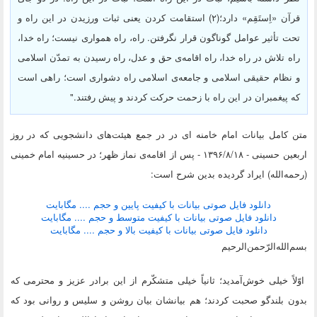
قرآن «اِستَقِم» دارد؛(۲) استقامت کردن یعنی ثبات ورزیدن در این راه و
تحت تأثیر عوامل گوناگون قرار نگرفتن. راه، راه همواری نیست؛ راه خدا،
راه تلاش در راه خدا، راه اقامه‌ی حق و عدل، راه رسیدن به تمدّن اسلامی
و نظام حقیقی اسلامی و جامعه‌ی اسلامی راه دشواری است؛ راهی است
که پیغمبران در این راه با زحمت حرکت کردند و پیش رفتند."
متن کامل بیانات امام خامنه ای در در جمع هیئت‌های دانشجویی که در روز
اربعین حسینی - ۱۳۹۶/۸/۱۸ - پس از اقامه‌ی نماز ظهر؛ در حسینیه امام خمینی
(رحمه‌الله) ایراد گردیده بدین شرح است:
دانلود فایل صوتی بیانات با کیفیت پایین و حجم .... مگابایت
دانلود فایل صوتی بیانات با کیفیت متوسط و حجم .... مگابایت
دانلود فایل صوتی بیانات با کیفیت بالا و حجم .... مگابایت
بسم‌الله‌الرّحمن‌الرحیم
اوّلاً خیلی خوش‌آمدید؛ ثانیاً خیلی متشکّرم از این برادر عزیز و محترمی که
بدون بلندگو صحبت کردند؛ هم بیانشان بیان روشن و سلیس و روانی بود که