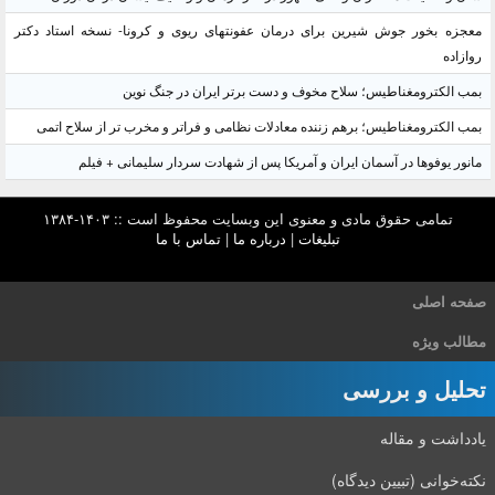
معجزه بخور جوش شیرین برای درمان عفونتهای ریوی و کرونا- نسخه استاد دکتر
روازاده
بمب الکترومغناطیس؛ سلاح مخوف و دست برتر ایران در جنگ نوین
بمب الکترومغناطیس؛ برهم زننده معادلات نظامی و فراتر و مخرب تر از سلاح اتمی
مانور یوفوها در آسمان ایران و آمریکا پس از شهادت سردار سلیمانی + فیلم
تمامی حقوق مادی و معنوی این وبسایت محفوظ است :: ۱۴۰۳-۱۳۸۴
تبلیغات
|
درباره ما
|
تماس با ما
صفحه اصلی
مطالب ویژه
تحلیل و بررسی
یادداشت و مقاله
نکته‌خوانی (تبیین دیدگاه)