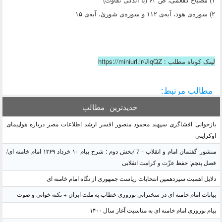
۲) سوره‌ی هود، آیه‌ی ۱۱۲ و سوره‌ی شوریٰ، ‌آیه‌ی ۱۵
لینک کوتاه مطلب : https://miniurl.ir/JlqQZ
مطالب مرتبط:
جدیدترین
مطالب
بازخوانی افشاگری سپهبد محمود منصور افسر ارشد اطلاعات مصر درباره هواپیمای
اوکراینی
منشور گفتمان امام و انقلاب - 7 /بخش دوم : شرح پیام ۱۰ خرداد ۱۳۶۹ امام خامنه ای/
فصل پنجم: حفظ عزّت و کرامت انقلابی
دلایل اهمیت سیزدهمین انتخابات ریاست جمهوری از نگاه امام خامنه ای
بیانات امام خامنه ای در سخنرانی نوروزی خطاب به ملت ایران + نکته خوانی و صوت
پیام نوروزی امام خامنه ای به مناسبت آغاز سال ۱۴۰۰