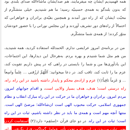
همه فهمیدیم ایشان چه میفرمایند، هم صدایشان ماشاءالله صدای بلندی بود
که بدون بلندگو به همه‌ی حسینیّه رسید؛ ما هم شنیدیم. خیلی متشکّرم از
محبّت ایشان که از راه دور آمدند و همچنین بقیّه‌ی برادران و خواهرانی که
احتمالاً از راه‌های دور تشریف آوردند و این مجلس نورانی را با حضور خودشان
منوّر کردند؛ از همه‌ی شما متشکّرم.
من در برنامه‌ی امروز عرایضی ندارم. الحمدلله استفاده کردید، همه شنیدید،
من هم مثل شما شنیدم و بهره بردم. به‌هرحال این دیدارها، این اجتماعات،
این یادآوری‌ها من و شما را بایستی در راهی که در پیش داریم تقویت کند،
عزم ما را ثابت کند، ثاقب کند. در دعا میخوانید: اَللّهُمَّ ارزُقنی ... عِلماً واسِعاً
... وَ عَزماً ثاقِباً؛(۱)
عزم و اراده‌ی محکم و پایدار داشته باشید در این راه. راه،
راه درستی است؛ هدف، هدف بسیار والایی است
، و
اقدام جوانهای امروز،
مردم امروز، برادران و خواهران ما در حرکت در این راه مبارک انقلاب و نظام
جمهوری اسلامی، حرکت محبوب الهی است ان‌شاءالله؛ مرضیّ الهی است.
منتها آنچه مهم است و همه‌ی ما باید در نظر داشته باشیم، ثبات در این راه
است؛ ثبات در این راه.
در دو جای قرآن «اِستَقِم» دارد؛(۲)
استقامت کردن
یعنی ثبات ورزیدن در این راه و تحت تأثیر عوامل گوناگون قرار نگرفتن.
راه،