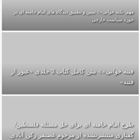
مهم: نکته خوانی=> تبیین و تطبیق دیدگاه های امام خامنه ای در
حوزه سیاست خارجی
فتنه خوانی=> متن کامل کتاب 3 جلدی «عبور از
فتنه»
طرح امام خامنه ای برای حل مسئله‌ فلسطین/
گفتاری منتشرنشده از مرحوم غضنفر رکن آبادی