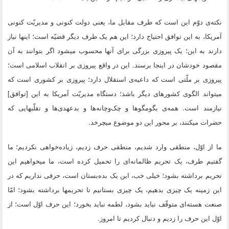
نکته‌ى دوّم این است که طرف مقابل ما، یعنى دولت کنونى و مدیریّت کنونى
آمریکا، به این توافق احتیاج دارد؛ این هم یک طرف دیگر قضیّه است؛ اینها نیاز
دارند به این؛ یک پیروزى بزرگى براى آنها محسوب میشود اگر بتوانند به آن
مقصود خودشان در اینجا برسند. این در واقع پیروزى بر انقلاب اسلامى است؛
پیروزى بر ملّتى است که داعیه‌ى استقلال دارد؛ پیروزى بر کشورى است که
میتواند الگوى کشورهاى دیگر باشد؛ دستگاه مدیریّت آمریکا به این [توافق‌]
نیازمند است. همه‌ى بگومگوها و چک‌وچانه‌ها و بدعهدى‌ها و تقلّبهایى که
حضرات میکنند، بر محور این دو موضوع میچرخد.
ما از اوّل، منطقى وارد شدیم، منطقى حرف زدیم، زیاده‌خواهى نکردیم؛ ما
گفتیم طرف، یک تحریم ظالمانه‌اى را تحمیل کرده است، ما میخواهیم این
تحریم برداشته بشود؛ خیلى خب، این یک بده‌بستان است، حرفى نداریم که در
این زمینه یک چیزى بدهیم، یک چیزى بستانیم تا تحریمها برداشته بشود؛ امّا
صنعت هسته‌اى متوقّف نباید بشود، لطمه نباید بخورد؛ این حرف اوّل است؛ از
اوّل این حرف را زدیم و دنبال کردیم تا امروز.