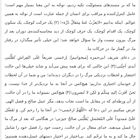
ما که بر مسندهاى مسئولیّت تکیه زدیم، توجّه به این معنا بسیار مهم است؛
عامل کنترل‌کننده و مراقب براى انسان از جمله عبارت است از توجّه به همین
عوالم. اینکه بدانیم «لایَعزُبُ عَنهُ مِثقالُ ذَرَّة»؛ (۲) یک حرکت کوچک، یک سکون
کوچک، یک اقدام کوچک، یک حرف کوچک از دید محاسبه‌کننده‌ى دوران بعد از
مرگ بیرون نیست واز ما سؤال خواهد شد؛ این خیلى تأثیر میگذارد در رفتار
ما، در گفتار ما، در حرکات ما.
در دعاى شریف ابى‌حمزه [میخوانیم‌]: اِرحَمنى صَریعاً عَلَى الفِراشِ تُقَلِّبُنى
اَیدى اَحِبَّتى؛(۳) این حالتى که براى همه پیش مى‌آید و شاید خیلى‌ها این حالت
احتضار و لحظات نزدیکى مرگ را در دیگران دیده‌اند؛ من و شما در آن لحظات
از خودمان اختیارى نداریم؛ هیچ‌کس در آنجا به ما نزدیک‌تر از خدا نیست. وَ
نَحنُ اَقرَبُ اِلیهِ مِنکُم وَ لکِن لا تُبصرِون؛(۴) هیچ‌کس نمیتواند ما را در آن حالت،
از آن ورطه‌اى که در مقابل ما است نجات بدهد، مگر عمل صالح و فضل الهى.
عرض میکنیم در این دعا که «اللّهُمَّ ارحَمنى»؛ در آنجا ما را رحم کن. وَ تَفَضَّل
عَلَىَّ مَمدوداً عَلَى المُغتَسَلِ یُقَلِّبُنى صالحُ جیرَتى؛ در هنگامى که بعد از مرگ ما
را غسل میدهند، خداى متعال در آن حالت، رحمت خود را، فضل خود را شامل
حال ما کند و به ما ترحّم کند. بى‌اختیار در اختیار دستهاى غسل‌دهنده هستیم؛