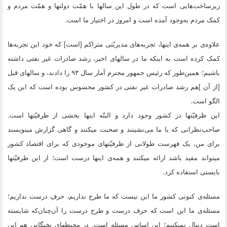
زیرساخت‌هایى است که در طول این سالها با همّت دولتها و همّت مردم و
کمک مردم به‌وجود آمده است و امروز در اختیار ما است.
علاوه‌ى بر همه‌ى اینها، تجربه‌هاى مدیریّتى متراکم [است‌] که خود این تجربه‌ها
کمک کرده است به اینکه ما در سالهاى اخیر، رشد صادرات غیر نفتى داشته
باشیم؛ همین‌طور که رئیس جمهور محترم آمار سال ۹۳ را دادند، و سالهاى قبل
[از آن ]هم رشد صادرات غیر نفتى در کشور محسوس بوده است که این یک
الگو است.
این ظرفیّتها در کشور وجود دارد و البتّه اینها بخشى از ظرفیّتها است.
صاحب‌نظرانى که با ما مى‌نشینند و صحبت میکنند و گاهى گزارش مینویسند
براى من، یک فهرست طولانى از ظرفیّتهاى موجودى که براى اقتصاد کشور
میتواند مفید باشد ارائه میکنند و همه‌ى اینها درست است؛ از این ظرفیّتها
بایستى استفاده کرد.
مسئله‌ى کنونى کشور ما این نیست که ما طرح نداریم، حرفِ درست نداریم؛
مسئله‌ى ما این است که حرف درست و طرح درست را آن‌چنان‌که شایسته
است دنبال نمیکنیم؛ این اساس مسئله است. در محیطهاى نخبگانى هم این