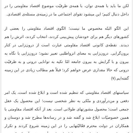
لکن ما باید با همه‌ى توان، با همه‌ى ظرفیّت موضوع اقتصاد مقاومتى را در
داخل دنبال کنیم؛ این میشود تقواى اجتماعى ما در زمینه‌ى مسئله‌ى اقتصادى.
این الگو البتّه مخصوص ما نیست؛ الگوى اقتصاد مقاومتى را بعضى از
کشورهاى دیگر هم براى خودشان پیش‌بینى کردند، انتخاب کردند، اثرش را هم
دیدند. نقطه‌ى کانونى اقتصاد مقاومتى عبارت است از درون‌زایى در کنار
برون‌گرایى. درون‌زایى به معناى انزواطلبى تعبیر نشود؛ درون‌زایى با نگاه به
بیرون و با گرایش به بیرون جامعه امّا تکیه به توانایى درونى و به ظرفیّت
درونى که حالا مقدارى عرض خواهم کرد؛ قبلاً هم مطالب زیادى در این زمینه
گفته‌ایم.(۷)
سیاستهاى اقتصاد مقاومتى که تنظیم شده است و ابلاغ شده است، یک امر
دفعى و من‌درآوردى و متّکى به نظر شخصى نیست؛ این محصول یک عقل
جمعى است؛ محصول مشورتهاى طولانى است. بعد از آنکه اقتصاد مقاومتى با
همین خصوصیّات ابلاغ شد و گفته شد و در رسانه‌ها مطرح شد و دوستان و
همکاران در دولت محترم فعّالیّتهایى را در این زمینه شروع کردند و تکرار