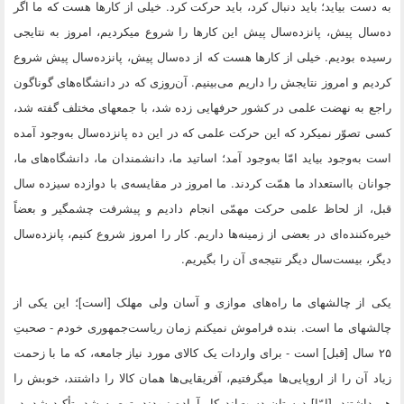
به دست بیاید؛ باید دنبال کرد، باید حرکت کرد. خیلى از کارها هست که ما اگر
ده‌سال پیش، پانزده‌سال پیش این کارها را شروع میکردیم، امروز به نتایجى
رسیده بودیم. خیلى از کارها هست که از ده‌سال پیش، پانزده‌سال پیش شروع
کردیم و امروز نتایجش را داریم مى‌بینیم. آن‌روزى که در دانشگاه‌هاى گوناگون
راجع به نهضت علمى در کشور حرفهایى زده شد، با جمعهاى مختلف گفته شد،
کسى تصوّر نمیکرد که این حرکت علمى که در این ده پانزده‌سال به‌وجود آمده
است به‌وجود بیاید امّا به‌وجود آمد؛ اساتید ما، دانشمندان ما، دانشگاه‌هاى ما،
جوانان بااستعداد ما همّت کردند. ما امروز در مقایسه‌ى با دوازده سیزده سال
قبل، از لحاظ علمى حرکت مهمّى انجام دادیم و پیشرفت چشمگیر و بعضاً
خیره‌کننده‌اى در بعضى از زمینه‌ها داریم. کار را امروز شروع کنیم، پانزده‌سال
دیگر، بیست‌سال دیگر نتیجه‌ى آن را بگیریم.
یکى از چالشهاى ما راه‌هاى موازى و آسان ولى مهلک [است‌]؛ این یکى از
چالشهاى ما است. بنده فراموش نمیکنم زمان ریاست‌جمهورى خودم - صحبتِ
۲۵ سال [قبل‌] است - براى واردات یک کالاى مورد نیاز جامعه، که ما با زحمت
زیاد آن را از اروپایى‌ها میگرفتیم، آفریقایى‌ها همان کالا را داشتند، خوبش را
هم داشتند، [امّا] دوستان دست‌اندرکار آماده نبودند. توصیه شد، تأکید شد، در