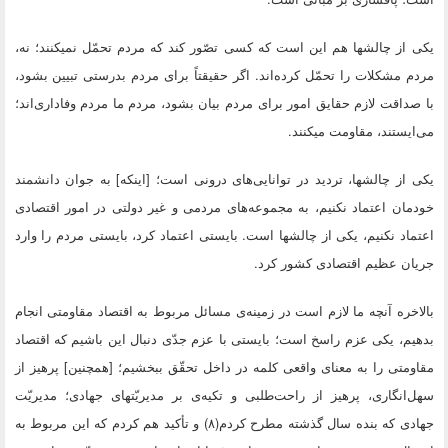
یکى از چالشها هم این است که کسى تصّور کند که مردم تحمّل نمیکنند؛ نه،
مردم مشکلات را تحمّل کرده‌اند. اگر حقیقتاً براى مردم بدرستى تبیین بشود،
با صداقت لازم حقایق امور براى مردم بیان بشود، مردم ما مردم وفادارى‌اند؛
مى‌ایستند، مقاومت میکنند.
یکى از چالشها، تردید در توانایى‌هاى درونى است؛ [اینکه‌] به جوان دانشمند
خودمان اعتماد نکنیم، به مجموعه‌هاى مردمى و غیر دولتى در امور اقتصادى
اعتماد نکنیم، یکى از چالشها است. بایستى اعتماد کرد، بایستى مردم را وارد
جریان عظیم اقتصادى کشور کرد.
بالاخره آنچه ما لازم است در زمینه‌ى مسائل مربوط به اقتصاد مقاومتى انجام
بدهیم، یکى عزم راسخ است؛ بایستى با عزم جدّى دنبال این باشیم که اقتصاد
مقاومتى را به معناى واقعى کلمه در داخل تحقّق ببخشیم؛ [همچنین‌] پرهیز از
سهل‌انگارى، پرهیز از راحت‌طلبى و تکیه‌ى بر مدیریّتهاى جهادى؛ مدیریّت
جهادى که بنده سال گذشته مطرح کردم(۸) و تأکید هم کردم که این مربوط به