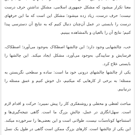
معنا تکرار میشود که مشکل جمهورى اسلامى، مشکلِ نداشتنِ حرف درست
نیست؛ حرف درست، زیاد زده میشود؛ مشکل این است که ما این حرفهاى
درست را بایستى در عمل آن‌چنان دنبال کنیم که به نتایج آن دسترسى پیدا
کنیم؛ نتایج آن را بالعیان و بالمشاهده ببینیم.
خب، چالشهایى وجود دارد؛ این چالشها اصطکاک به‌وجود مى‌آورد؛ اصطکاک،
فرسایش و ساییدگى به‌وجود مى‌آورد، مشکل ایجاد میکند. این چالشها را
بایستى علاج کرد.
یکى از چالشها چالشهاى درونى خود ما است: ساده و سطحى نگریستن به
مسئله؛ به برخى از کارهایى که میکنیم، دل خوش کنیم و عمق مسئله را
درنیابیم.
مباحث لفظى و محفلى و روشنفکرى کار را پیش نمیبرد؛ حرکت و اقدام لازم
است. سهل‌انگارى در عمل، چالشِ بزرگ ما است. گاهى نتیجه‌گیرى‌ها و
استنتاجها کوتاه‌مدّت نیست، طولانى است و این بعضى‌ها را سرخورده میکند.
این یکى از چالشها است. کارهاى بزرگ ممکن است گاهى در طول یک نسل