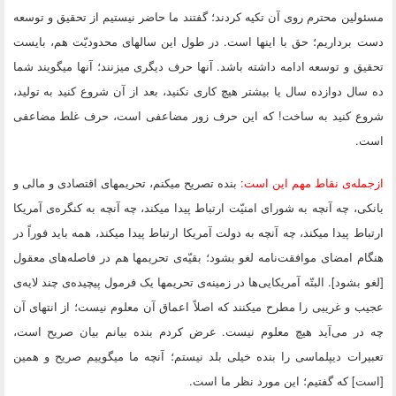
مسئولین محترم روى آن تکیه کردند؛ گفتند ما حاضر نیستیم از تحقیق و توسعه
دست برداریم؛ حق با اینها است. در طول این سالهاى محدودیّت هم، بایست
تحقیق و توسعه ادامه داشته باشد. آنها حرف دیگرى میزنند؛ آنها میگویند شما
ده سال دوازده سال یا بیشتر هیچ کارى نکنید، بعد از آن شروع کنید به تولید،
شروع کنید به ساخت! که این حرف زور مضاعفى است، حرف غلط مضاعفى
است.
ازجمله‌ى نقاط مهم این است:
بنده تصریح میکنم، تحریمهاى اقتصادى و مالى و
بانکى، چه آنچه به شوراى امنیّت ارتباط پیدا میکند، چه آنچه به کنگره‌ى آمریکا
ارتباط پیدا میکند، چه آنچه به دولت آمریکا ارتباط پیدا میکند، همه باید فوراً در
هنگام امضاى موافقت‌نامه لغو بشود؛ بقیّه‌ى تحریمها هم در فاصله‌هاى معقول
[لغو بشود]. البتّه آمریکایى‌ها در زمینه‌ى تحریمها یک فرمول پیچیده‌ى چند لایه‌ى
عجیب و غریبى را مطرح میکنند که اصلاً اعماق آن معلوم نیست؛ از انتهاى آن
چه در مى‌آید هیچ معلوم نیست. عرض کردم بنده بیانم بیان صریح است،
تعبیرات دیپلماسى را بنده خیلى بلد نیستم؛ آنچه ما میگوییم صریح و همین
[است‌] که گفتیم؛ این مورد نظر ما است.