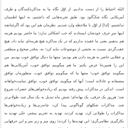
البتّه احتیاط را از دست ندادیم. از اوّل نگاه ما به مذاکره‌کنندگان و طرف
آمریکایى نگاه شکّ‌آلود بود. طبق تجربه‌هایى که داشتیم، به اینها اطمینان
نداشتیم، [لذا] از اوّل با ملاحظه وارد شدیم. نظرمان هم این بود که اگرچنانچه
اینها سرِ حرف خودشان ایستادند که خب اشکالى ندارد؛ ما حاضر بودیم هزینه
هم بدهیم، یعنى ما عقیده نداریم که در یک مذاکره هیچ هزینه‌اى نباید داد، هیچ
عقب‌گردى نسبت به بخشى از موضوعات نباید کرد؛ نه، به‌قدر صحیح و منطقى
و عقلایى حاضر به هزینه دادن هم بودیم؛ منتها ما دنبال توافق خوب بودیم. من
این را همین‌جا عرض بکنم: ما هم میگوییم توافق خوب، آمریکایى‌ها هم
میگویند توافق خوب؛ منتها ما که میگوییم توافق خوب، منظورمان توافق
منصفانه و عادلانه است؛ آنها که میگویند توافق خوب، توافق تمامت‌خواهانه
است. اندکى در مذاکرات پیش رفته بودیم که زیاده‌خواهى‌هاى حضرات شروع
شد؛ هرروز یک حرفى، یک بهانه‌اى؛ شش ماه تبدیل به یک سال شد، طولانى‌تر
شد، مذاکرات شکلهاى گوناگونى پیدا کرد، چانه‌زنى‌ها و زیاده‌خواهى‌ها
مذاکرات را طولانى کرد، تهدید کردند، تهدید به تحریم بیشتر، حتّى تهدید به
بکارگیرى نظامى‌گرى؛ این تهدیدها را کردند؛ روى میز و زیر میز و این حرفهایى