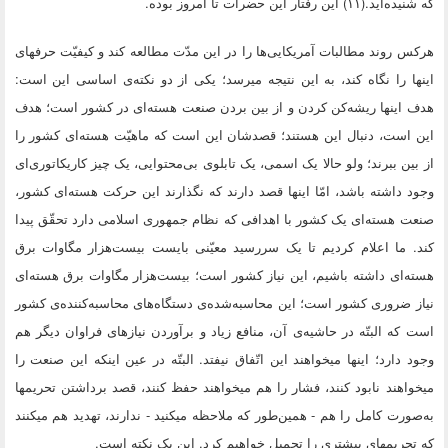
که شنیده‌اید.(۱۱) این رفتار این حضرات تا امروز بوده.
هرکس روند مطالبات آمریکایى‌ها را در این مدّت مطالعه کند و کیفیّت حرفهاى
اینها را نگاه کند، به این نتیجه میرسد؛ یکى از دو نکته‌ى اساسى این است:
هدف اینها ریشه‌کن کردن و از بین بردن صنعت هسته‌اى در کشور است؛ هدف
این است، دنبال این هستند؛ قصدشان این است که ماهیّت هسته‌اى کشور را
از بین ببرند؛ ولو حالا یک اسمى، یک تابلوى بى‌محتوایى، یک چیز کاریکاتورى‌اى
وجود داشته باشد، امّا اینها قصد دارند که نگذارند این حرکت هسته‌اى کشور،
صنعت هسته‌اى یک کشور با اهدافى که نظام جمهورى اسلامى دارد تحقّق پیدا
کند. ما اعلام کردیم تا یک سررسید معیّنى بایست بیست‌هزار مگاوات برق
هسته‌اى داشته باشیم، این نیاز کشور است؛ بیست‌هزار مگاوات برق هسته‌اى
نیاز ضرورى کشور است؛ این محاسبه‌شده‌ى دستگاه‌هاى محاسبه‌کننده‌ى کشور
است که البتّه در حاشیه‌ى آن، منافع زیاد و برآوردن نیازهاى فراوان دیگر هم
وجود دارد؛ اینها میخواهند این اتّفاق نیفتد. البتّه در عین اینکه این صنعت را
میخواهند نابود کنند، فشار را هم میخواهند حفظ کنند، قصد برداشتن تحریمها
به‌صورت کامل را هم - همین‌طور که ملاحظه میکنید - ندارند، تهدید هم میکنند
که تحریمهاى بیشترى را تحمیل خواهیم کرد. این یک نکته است.