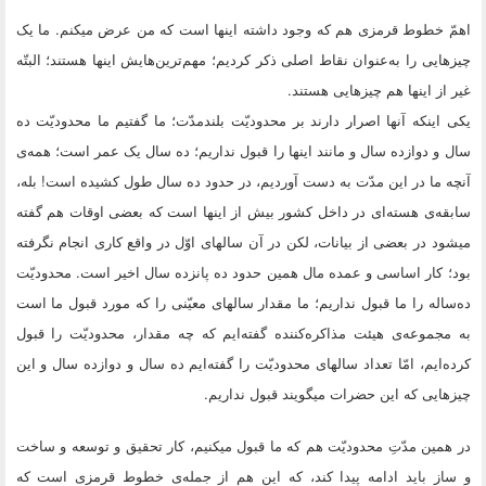
اهمّ خطوط قرمزى هم که وجود داشته اینها است که من عرض میکنم. ما یک
چیزهایى را به‌عنوان نقاط اصلى ذکر کردیم؛ مهم‌ترین‌هایش اینها هستند؛ البتّه
غیر از اینها هم چیزهایى هستند.
یکى اینکه آنها اصرار دارند بر محدودیّت بلندمدّت؛ ما گفتیم ما محدودیّت ده
سال و دوازده سال و مانند اینها را قبول نداریم؛ ده سال یک عمر است؛ همه‌ى
آنچه ما در این مدّت به دست آوردیم، در حدود ده سال طول کشیده است! بله،
سابقه‌ى هسته‌اى در داخل کشور بیش از اینها است که بعضى اوقات هم گفته
میشود در بعضى از بیانات، لکن در آن سالهاى اوّل در واقع کارى انجام نگرفته
بود؛ کار اساسى و عمده مال همین حدود ده پانزده سال اخیر است. محدودیّت
ده‌ساله را ما قبول نداریم؛ ما مقدار سالهاى معیّنى را که مورد قبول ما است
به مجموعه‌ى هیئت مذاکره‌کننده گفته‌ایم که چه مقدار، محدودیّت را قبول
کرده‌ایم، امّا تعداد سالهاى محدودیّت را گفته‌ایم ده سال و دوازده سال و این
چیزهایى که این حضرات میگویند قبول نداریم.
در همین مدّتِ محدودیّت هم که ما قبول میکنیم، کار تحقیق و توسعه و ساخت
و ساز باید ادامه پیدا کند، که این هم از جمله‌ى خطوط قرمزى است که