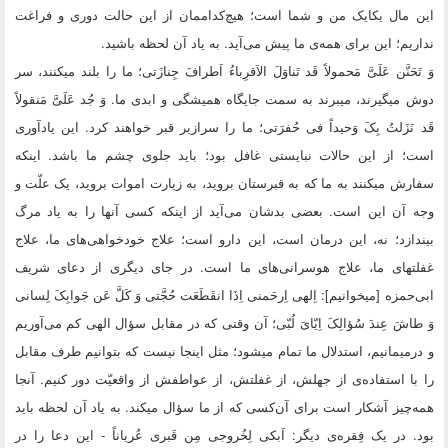
این مال یکایک من و شما است؛ هیچ‌کداممان از این حالت دورى و فراغت
نداریم؛ این براى همه‌ى ما پیش مى‌آید. به یاد آن لحظه باشید.
وَ تَحَنَّن عَلَىَّ مَحمولاً قَد تَناوَلَ الاَقرِباءُ اَطرافَ جِنازَتى؛ ما را بلند میکنند، سر
دوش میگیرند، میبرند به سمت جایگاه همیشگى و ابدى ما. وَ جُد عَلَىَّ مَنقولاً
قَد نَزَلتُ بِکَ وَحیداً فى حُفرَتى؛ ما را سرازیر قبر خواهند کرد. این یادآورى
است؛ از این حالات نبایستى غافل بود؛ باید جلوى چشم ما باشد. اینکه
سفارش میکنند به ما که به قبرستان بروید، به زیارت اموات بروید، یک علّت و
وجه آن این است. بعضى بدشان مى‌آید از اینکه کسى آنها را به یاد مرگ
بیندازد؛ نه، این درمان است، این دارو است؛ علاج خودخواهى‌هاى ما، علاج
غفلتهاى ما، علاج هوسرانى‌هاى ما است. در جاى دیگرى از دعاى شریف
ابى‌حمزه [میخوانیم‌]: اِلهى اِرحَمنى اِذَا انقَطَعَت حُجَّتى وَ کَلَّ عَن جَوابِکَ لِسانى
وَ طاشَ عِندَ سُؤالِکَ اِیّاىَ لُبّى؛ آن وقتى که در مقابل سؤال الهى کم مى‌آوریم
و درمیمانیم، استدلال ما تمام میشود؛ مثل اینجا نیست که بتوانیم طرف مقابل
را با استفاده‌ى از جهلش، از غفلتش، از عواطفش از واقعیّت دور کنیم. آنجا
همه‌چیز آشکار است براى آن‌کسى که از ما سؤال میکند. به یاد آن لحظه باید
بود. در یک فِقره‌ى دیگر: اَبکى لِخُروجى مِن قَبرى عُریاناً - این دعا را در