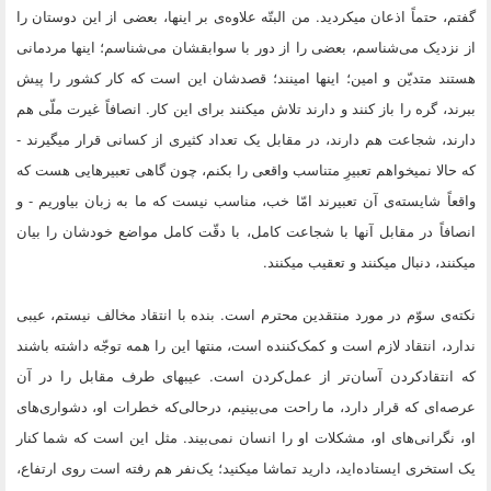
گفتم، حتماً اذعان میکردید. من البتّه علاوه‌ى بر اینها، بعضى از این دوستان را
از نزدیک مى‌شناسم، بعضى را از دور با سوابقشان مى‌شناسم؛ اینها مردمانى
هستند متدیّن و امین؛ اینها امینند؛ قصدشان این است که کار کشور را پیش
ببرند، گره را باز کنند و دارند تلاش میکنند براى این کار. انصافاً غیرت ملّى هم
دارند، شجاعت هم دارند، در مقابل یک تعداد کثیرى از کسانى قرار میگیرند -
که حالا نمیخواهم تعبیرِ متناسب واقعى را بکنم، چون گاهى تعبیرهایى هست که
واقعاً شایسته‌ى آن تعبیرند امّا خب، مناسب نیست که ما به زبان بیاوریم - و
انصافاً در مقابل آنها با شجاعت کامل، با دقّت کامل مواضع خودشان را بیان
میکنند، دنبال میکنند و تعقیب میکنند.
نکته‌ى سوّم در مورد منتقدین محترم است. بنده با انتقاد مخالف نیستم، عیبى
ندارد، انتقاد لازم است و کمک‌کننده است، منتها این را همه توجّه داشته باشند
که انتقادکردن آسان‌تر از عمل‌کردن است. عیبهاى طرف مقابل را در آن
عرصه‌اى که قرار دارد، ما راحت مى‌بینیم، درحالى‌که خطرات او، دشوارى‌هاى
او، نگرانى‌هاى او، مشکلات او را انسان نمى‌بیند. مثل این است که شما کنار
یک استخرى ایستاده‌اید، دارید تماشا میکنید؛ یک‌نفر هم رفته است روى ارتفاع،