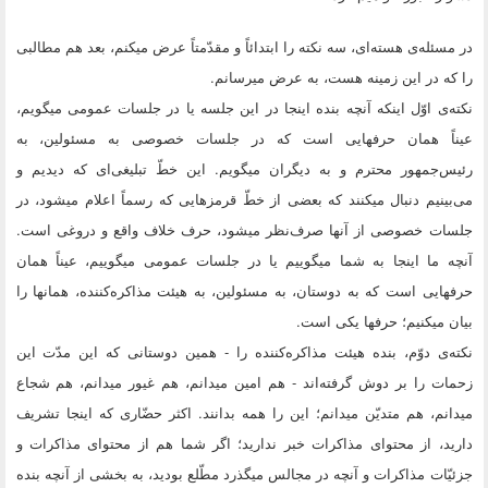
در مسئله‌ى هسته‌اى، سه نکته را ابتدائاً و مقدّمتاً عرض میکنم، بعد هم مطالبى
را که در این زمینه هست، به عرض میرسانم.
نکته‌ى اوّل اینکه آنچه بنده اینجا در این جلسه یا در جلسات عمومى میگویم،
عیناً همان حرفهایى است که در جلسات خصوصى به مسئولین، به
رئیس‌جمهور محترم و به دیگران میگویم. این خطّ تبلیغى‌اى که دیدیم و
مى‌بینیم دنبال میکنند که بعضى از خطّ قرمزهایى که رسماً اعلام میشود، در
جلسات خصوصى از آنها صرف‌نظر میشود، حرف خلاف واقع و دروغى است.
آنچه ما اینجا به شما میگوییم یا در جلسات عمومى میگوییم، عیناً همان
حرفهایى است که به دوستان، به مسئولین، به هیئت مذاکره‌کننده، همانها را
بیان میکنیم؛ حرفها یکى است.
نکته‌ى دوّم، بنده هیئت مذاکره‌کننده را - همین دوستانى که این مدّت این
زحمات را بر دوش گرفته‌اند - هم امین میدانم، هم غیور میدانم، هم شجاع
میدانم، هم متدیّن میدانم؛ این را همه بدانند. اکثر حضّارى که اینجا تشریف
دارید، از محتواى مذاکرات خبر ندارید؛ اگر شما هم از محتواى مذاکرات و
جزئیّات مذاکرات و آنچه در مجالس میگذرد مطّلع بودید، به بخشى از آنچه بنده