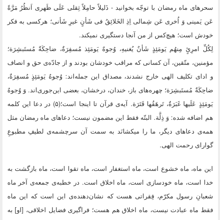
سحرهاى ماه رمضان با توجّه بخوانید - ذَلیلاً حامِلاً ثِقلى عَلَى ظَهرى اَنظُرُ مَرَّةً
عَن یَمینى وَ اُخرى‌ عَن شِمالى اِذِ الخَلائِقُ فى شَأنٍ غیرِ شَأنى؛ هرکسى به فکر
خودش است؛ هیچ‌کس از من آنجا دستگیرى نمیکند.
لِکُلِّ امرِئٍ مِنهُم یَومَئِذٍ شَأنٌ یُغنیهِ، وُجوهٌ یَومَئِذ مُسفِرَةٌ، ضاحِکَةٌ مُستَبشِرَة؛
مؤمنین، متّقین، آن کسانى که مراقب خودشان بودند و از جادّه‌ى حق و انصاف
و اداى تکلیف الهى خارج نشدند، مصداق این جمله‌اند: وُجوهٌ یَومَئِذٍ مُسفِرَةٌ،
ضاحِکَةٌ مُستَبشِرَة؛ چهره‌هاى باز، خندان، درخشان، بعضى این‌جورى‌اند. وَ وُجوهٌ
یَومَئِذٍ عَلَیها غَبَرَةٌ، تَرهَقُها قَتَرَة. آیه‌ى قرآن تا اینجا است؛(۵) در دعا این کلمه
هم اضافه شده: وَ ذِلَّة. البتّه فقط این مضمون نیست؛ دعاهاى ماه رمضان مثل
همه‌ى دعاهاى دیگر، ما را میکشانَد به سمت آن سرچشمه‌ى لطیفِ مطبوعِ
گواراى رحمت الهى.
این ماه، ماه خشوع است، ماه استغفار است، ماه تقوا است، ماه بازگشت به
خدا است، ماه خودسازى است، ماه اخلاق است. در خطبه‌ى جمعه‌ى آخر ماه
شعبانِ رسول مکرّم، فِقراتى هست که نشان‌دهنده‌ى این است که این ماه
فقط ماه عبادت نیست، ماه اخلاق هم هست؛ فراگیرى فضایل اخلاقى، [او] به