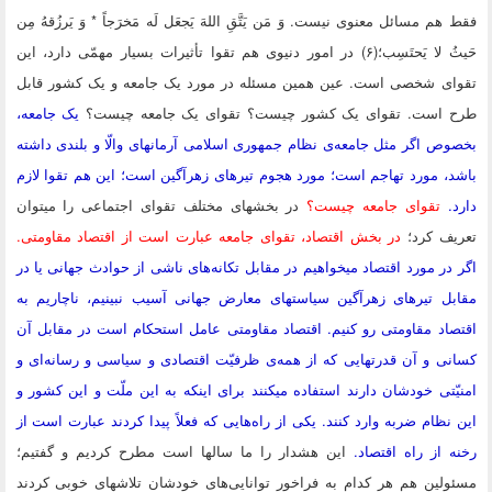
فقط هم مسائل معنوى نیست. وَ مَن یَتَّقِ اللهَ یَجعَل لَه مَخرَجاً * وَ یَرزُقهُ مِن
حَیثُ لا یَحتَسِب؛(۶) در امور دنیوى هم تقوا تأثیرات بسیار مهمّى دارد، این
تقواى شخصى است. عین همین مسئله در مورد یک جامعه و یک کشور قابل
طرح است. تقواى یک کشور چیست؟ تقواى یک جامعه چیست؟
یک جامعه،
بخصوص اگر مثل جامعه‌ى نظام جمهورى اسلامى آرمانهاى والّا و بلندى داشته
باشد، مورد تهاجم است؛ مورد هجوم تیرهاى زهرآگین است؛ این هم تقوا لازم
دارد.
تقواى جامعه چیست؟
در بخشهاى مختلف تقواى اجتماعى را میتوان
تعریف کرد؛
در بخش اقتصاد، تقواى جامعه عبارت است از اقتصاد مقاومتى.
اگر در مورد اقتصاد میخواهیم در مقابل تکانه‌هاى ناشى از حوادث جهانى یا در
مقابل تیرهاى زهرآگین سیاستهاى معارض جهانى آسیب نبینیم، ناچاریم به
اقتصاد مقاومتى رو کنیم. اقتصاد مقاومتى عامل استحکام است در مقابل آن
کسانى و آن قدرتهایى که از همه‌ى ظرفیّت اقتصادى و سیاسى و رسانه‌اى و
امنیّتى خودشان دارند استفاده میکنند براى اینکه به این ملّت و این کشور و
این نظام ضربه وارد کنند. یکى از راه‌هایى که فعلاً پیدا کردند عبارت است از
رخنه از راه اقتصاد.
این هشدار را ما سالها است مطرح کردیم و گفتیم؛
مسئولین هم هر کدام به فراخور توانایى‌هاى خودشان تلاشهاى خوبى کردند