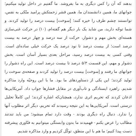
بدهند که آن را کس دیگرى به ما بفروشد. ما گفتیم در داخل تولید میکنیم؛
جوانهاى ما، همین دانشمندان ما، همین قشر زحمتکش پرامید متّکى به نفس،
توانستند چشم طرف را خیره کنند؛ [سوخت‌] بیست درصد را تولید کردند. و
شما توجّه دارید، من شاید یک بار دیگر هم گفته‌ام، (۱۰) در حرکت غنى‌سازى
هسته‌اى بخش مهم و دشوار، حرکت از سه درصد و چهار درصد به بیست
درصد است؛ از بیست درصد تا نود درصد یک حرکت خیلى ساده‌اى است.
وقتى کسى به بیست درصد رسید، مراحل بعدى بسیار آسان است. بخش
دشوار و مهم، این قسمت ۵/۳ درصد تا بیست درصد است. این راه دشوار را
جوانهاى ما رفتند و [سوخت‌] بیست درصد را تولید کردند و صفحه‌ى سوخت را
تولید کردند؛ این یکى از دستاوردهاى ما بود. ما با این روحیّه وارد مذاکره
شدیم. راهبرد ایستادگى و تاب‌آورى در مقابل فشارها جواب داد. آمریکایى‌ها
اذعان کردند که تحریم اثرى ندارد، همچنان‌که اشاره کردند؛ این کاملاً تحلیل
درستى است. آمریکایى‌ها به این نتیجه رسیدند که تحریم، دیگر اثر مطلوب آنها
را ندارد. دنبال راه دیگرى بودند - وقت دارد تمام میشود؛ من باید تندتند
مطالب را عرض بکنم - فهمیدند ما بدون وابستگى میتوانیم به فنّاورى پیشرفته
دست پیدا کنیم؛ ما هم با این منطق، توکّل کردیم و وارد مذاکره شدیم.