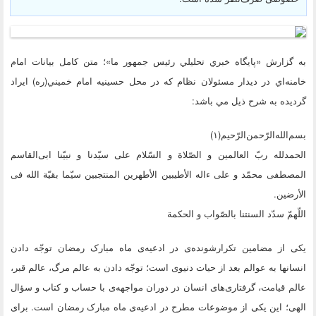
به گزارش «پايگاه خبري تحليلي رئيس جمهور ما»؛ متن کامل بيانات امام
خامنه‌اي در ديدار مسئولان نظام که در محل حسينيه امام خميني(ره) ايراد
گرديده به شرح ذيل مي باشد:
بسم‌الله‌الرّحمن‌الرّحیم‌(۱)
الحمدلله ربّ العالمین و الصّلاة و السّلام على سیّدنا و نبیّنا ابى‌القاسم
المصطفى محمّد و على ءاله الأطیبین الأطهرین المنتجبین سیّما بقیّة الله فى
الأرضین.
اللّهمّ سدّد السنتنا بالصّواب و الحکمة
یکى از مضامین تکرارشونده‌ى در ادعیه‌ى ماه مبارک رمضان توجّه دادن
انسانها به عوالم بعد از حیات دنیوى است؛ توجّه دادن به عالم مرگ، عالم قبر،
عالم قیامت، گرفتارى‌هاى انسان در دوران مواجهه‌ى با حساب و کتاب و سؤال
الهى؛ این یکى از موضوعات مطرح در ادعیه‌ى ماه مبارک رمضان است. براى