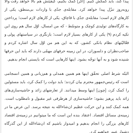
پیدا کند، باید کمکش کنیم. [اگر] کمک بکنیم، کیفیّتش هم بالا خواهد رفت والّا
روبه‌روز تنزّل پیدا خواهد کرد. مقابله‌ى جدّى با واردات بى‌منطق، یکى از
کارهاى لازم است؛ مقابله‌ى جدّى با قاچاق، یکى از کارهاى لازم است؛ پرداختن
به کارگاه‌هاى تولیدى کوچک و متوسّط - که من امسال، اوّل سال هم روى این
تکیه کردم (۹) یکى از کارهاى بسیار لازم است؛ بازنگرى در سیاستهاى پولى و
فعّالیّتهاى نظام بانکى کشور، که به این هم من اوّل سال اشاره کردم و
صاحب‌نظران و دلسوزان، در این زمینه حرفهاى مهمّى دارند که باید این حرفها
شنیده شود و به آنها توجّه بشود. اینها کارهایى است که بایستى انجام بدهیم.
البتّه شرط اصلى تحقّق اینها هم همین همدلى و هم‌زبانى و همین انسجامى
است که رئیس‌جمهور محترم بیان کردند؛ باید دولت را کمک کرد، باید مسئولین
را کمک کرد، [چون‌] اینها وسط میدانند. از تعارضهاى زائد و حاشیه‌سازى‌هاى
زائد باید پرهیز بشود؛ حاشیه‌سازى از هرطرفى غیر مقبول و نامطلوب است.
همه کمک کنند و این حرکت عظیم ان‌شاءالله به نتیجه برسد. این عرض ما در
زمینه‌ى مسائل اقتصاد. اعتقاد بنده این است که ما میتوانیم در زمینه‌ى اقتصاد
کارهاى بزرگى را انجام بدهیم و امیدوار باشیم که ان‌شاءالله از این گذرگاه
دشوار عبور خواهیم کرد.