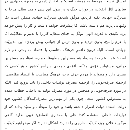
امسال نیست، مربوط به همیشه است؛ ما احتیاج داریم به مدیریّت جهادى. در
سالهاى اوّل انقلاب، در دوران جنگ و در طول این سى و چند سال، هرجا به
مدیریّت جهادى تکیه کردیم، موفّق شدیم. مدیریّت جهادى ممکن است یک
وقتهایى پِرت هم داشته باشد امّا پیشرفت خواهد داشت و کار را پیش خواهد
برد. تکیه‌ى به قدرت الهى، توکّل به خداى متعال، کار را با تدبیر و عقلانیّت امّا
با عزم راسخ، بدون تردید و بدون ترس از جوانب پیش بردن؛ این مدیریّت
جهادى است. البتّه ترویج دائمىِ فرهنگ متناسب با اقتصاد مقاومتى هم لازم
است؛ همه، هم صداوسیما، هم مسئولین مطبوعات و رسانه‌ها، هم مسئولین
دولتى، مسئولین قوّه‌ى مقنّنه، ائمّه‌ى جمعه‌ى سراسر کشور و هر کسى که
منبرى دارد و میتواند با مردم حرف بزند، فرهنگ متناسب با اقتصاد مقاومتى،
ازجمله صرفه‌جویى را، ازجمله مصرف تولیدات داخلى را باید ترویج کند. البتّه
در مورد صرفه‌جویى و همچنین در مورد مصرف تولیدات داخلى، خطاب عمده
به مسئولین کشور است، چون یکى از مهم‌ترین مصرف‌کنندگان کشور، خود
دولت است؛ دولت اصرار داشته باشد و خود را موظّف و مقیّد بداند که از
تولیدات داخلى استفاده کند؛ حتّى با مقدارى اغماض؛ عیبى ندارد. گاهى
میگویند فلان چیز، کیفیّت خارجى را ندارد؛ اشکال ندارد؛ اگر میخواهیم کیفیّت