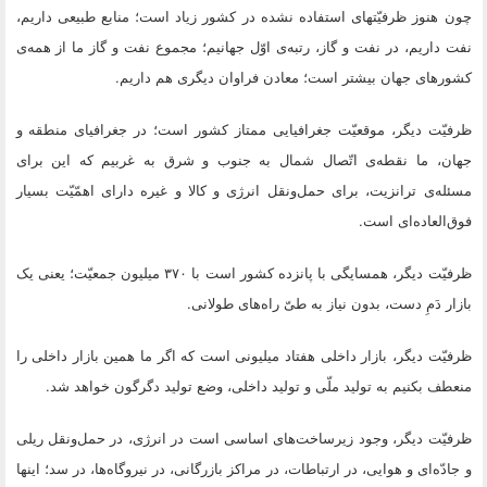
چون هنوز ظرفیّتهاى استفاده نشده در کشور زیاد است؛ منابع طبیعى داریم،
نفت داریم، در نفت و گاز، رتبه‌ى اوّل جهانیم؛ مجموع نفت و گاز ما از همه‌ى
کشورهاى جهان بیشتر است؛ معادن فراوان دیگرى هم داریم.
ظرفیّت دیگر، موقعیّت جغرافیایى ممتاز کشور است؛ در جغرافیاى منطقه و
جهان، ما نقطه‌ى اتّصال شمال به جنوب و شرق به غربیم که این براى
مسئله‌ى ترانزیت، براى حمل‌ونقل انرژى و کالا و غیره داراى اهمّیّت بسیار
فوق‌العاده‌اى است.
ظرفیّت دیگر، همسایگى با پانزده کشور است با ۳۷۰ میلیون جمعیّت؛ یعنى یک
بازار دَمِ دست، بدون نیاز به طىّ راه‌هاى طولانى.
ظرفیّت دیگر، بازار داخلى هفتاد میلیونى است که اگر ما همین بازار داخلى را
منعطف بکنیم به تولید ملّى و تولید داخلى، وضع تولید دگرگون خواهد شد.
ظرفیّت دیگر، وجود زیرساخت‌هاى اساسى است در انرژى، در حمل‌ونقل ریلى
و جادّه‌اى و هوایى، در ارتباطات، در مراکز بازرگانى، در نیروگاه‌ها، در سد؛ اینها