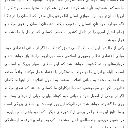
جلسه که نشستیم، تأیید هم کردند، تصدیق هم کردند، منتها سخت بود؛ کار با
اروپا آسان‌تر بود. راه موازىِ آسان امّا درعین‌حال مضر، که انسان را در تنگنا
نگه میدارد، دوستانِ انسان را ضعیف میکند، دشمنان انسان را قوى میکند و
زمام اختیارِ امرى را در داخل کشور به دستِ کسانى که در دل با ما دشمنند
قرار میدهد.
یکى از چالشها این است که کسى تصوّر کند که ما اگر از مبانى اعتقادى خود،
مبانى اعتقادى نظام جمهورى اسلامى دست برداریم، راه‌ها باز خواهد شد و
دروازه‌هاى بسته گشوده خواهد شد که این خطاى بسیار بزرگ و اساسى
است. البتّه برادران ما در دولت خدمتگزار با اعتقاد عمل میکنند؛ واقعاً معتقد
به انقلاب، معتقد به مبانى انقلاب، معتقد به اصول انقلابند؛ از اینها ما گله‌اى
نداریم، لکن در مجموعه‌ى دست‌اندرکاران ما کسانى هستند که تصوّر میکنند
اگر از برخى از اصول خود و مبانى خود کوتاه بیاییم، خیلى از درهاى بسته به
روى ما گشوده خواهد شد؛ درحالى‌که این‌جور نیست؛ این خطاى بزرگى است
و ما نتایج این خطا را در برخى از کشورهاى دیگر - که نمیخواهم اسم بیاورم -
در همین دوره‌ى چندساله‌ى اخیر مشاهده کردیم. راه پیشرفت، ایستادگى
است؛ پافشارى بر مبانى است.