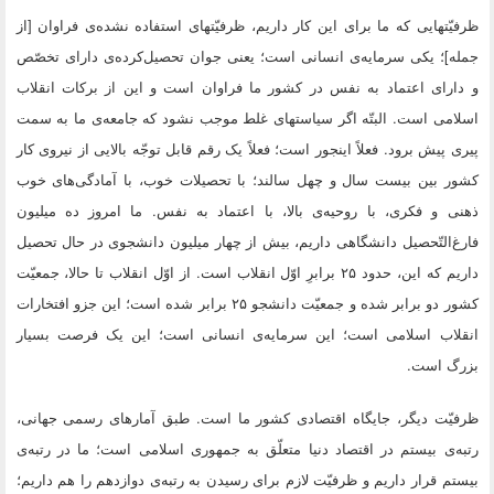
ظرفیّتهایى که ما براى این کار داریم، ظرفیّتهاى استفاده نشده‌ى فراوان [از
جمله‌]؛ یکى سرمایه‌ى انسانى است؛ یعنى جوان تحصیل‌کرده‌ى داراى تخصّص
و داراى اعتماد به نفس در کشور ما فراوان است و این از برکات انقلاب
اسلامى است. البتّه اگر سیاستهاى غلط موجب نشود که جامعه‌ى ما به سمت
پیرى پیش برود. فعلاً اینجور است؛ فعلاً یک رقم قابل توجّه بالایى از نیروى کار
کشور بین بیست سال و چهل سالند؛ با تحصیلات خوب، با آمادگى‌هاى خوب
ذهنى و فکرى، با روحیه‌ى بالا، با اعتماد به نفس. ما امروز ده میلیون
فارغ‌التّحصیل دانشگاهى داریم، بیش از چهار میلیون دانشجوى در حال تحصیل
داریم که این، حدود ۲۵ برابرِ اوّل انقلاب است. از اوّل انقلاب تا حالا، جمعیّت
کشور دو برابر شده و جمعیّت دانشجو ۲۵ برابر شده است؛ این جزو افتخارات
انقلاب اسلامى است؛ این سرمایه‌ى انسانى است؛ این یک فرصت بسیار
بزرگ است.
ظرفیّت دیگر، جایگاه اقتصادى کشور ما است. طبق آمارهاى رسمى جهانى،
رتبه‌ى بیستم در اقتصاد دنیا متعلّق به جمهورى اسلامى است؛ ما در رتبه‌ى
بیستم قرار داریم و ظرفیّت لازم براى رسیدن به رتبه‌ى دوازدهم را هم داریم؛