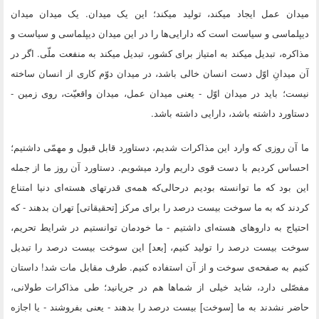
میدان عمل ایجاد میکند، تولید میکند؛ این یک میدان. یک میدان میدان
دیپلماسى و سیاست است که دارایى‌ها را در این میدان دیپلماسى و سیاست و
مذاکره، تبدیل میکند به امتیاز براى کشور، تبدیل میکند به منفعت ملّى. اگر در
آن میدانِ اوّل دست انسان خالى باشد، در میدان دوّم کارى از انسان ساخته
نیست؛ باید در میدان اوّل - یعنى میدان عمل، میدان واقعیّت، روى زمین -
دستاورد داشته باشد، دارایى داشته باشد.
ما آن روزى که وارد این مذاکرات شدیم، دستاورد قابل قبول و مهمّى داشتیم؛
احساس کردیم با دست قوى داریم وارد میشویم. دستاورد آن روز ما از جمله
این بود که ما توانسته بودیم درحالى‌که همه‌ى قدرتهاى هسته‌اى دنیا امتناع
کردند که به ما سوخت بیست درصد را براى مرکز [تحقیقاتى‌] تهران بدهند - که
احتیاج به داروهاى هسته‌اى داشتیم - ما خودمان توانستیم در شرایط تحریم،
سوخت بیست درصد را تولید کنیم، [بعد] این سوخت بیست درصد را تبدیل
کنیم به صفحه‌ى سوخت و از آن استفاده کنیم. طرف مقابل مات شد! داستان
مفصّلى دارد، شاید خیلى از شماها هم در جریانید؛ طى مذاکرات طولانى،
حاضر نشدند به ما [سوخت‌] بیست درصد را بدهند - یعنى بفروشند - یا اجازه