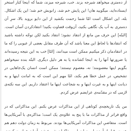
از ده‌مترى میخواهد شیرجه بزند. خب، شیرجه میزند، شما که اینجا کنار استخر
ایستاده‌اید، میگویید هان! این پایش خم شد، زانویش خم شد؛ این یک اشکال.
بله، این اشکال است امّا شما زحمت بکشید از این دایو بروید بالا، سرِ آن
ده‌مترى به آب یک نگاهى بکنید، آن‌وقت قضاوت بکنید! انتقادکردن آسان است.
[البتّه‌] این حرف من مانع از انتقاد نشود؛ انتقاد بکنید لکن توجّه داشته باشید
که انتقادها با لحاظِ این معنا باشد که آن طرف مقابل بعضى از عیوبى را که ما
در انتقادمان ذکر میکنیم ممکن است میدانند، [امّا] خب به این نتیجه رسیده‌اند
یا ضرورتها آنها را به اینجا کشانده یا به هر دلیل دیگرى. البتّه بنده نمیخواهم
بگویم اینها معصومند؛ نه، معصوم نیستند؛ ممکن است انسان یک‌جاهایى در
تشخیص، در عمل خطا هم بکند، امّا مهم این است که به امانت اینها و به
دیانت اینها و به غیرت اینها و به شجاعت اینها ما اعتقاد داریم. این سه نکته‌ى
لازمى که در مقدّمه‌ى عرایضم عرض کردم.
من یک تاریخچه‌ى کوتاهى از این مذاکرات عرض بکنم. این مذاکراتى که در
واقع فراتر از مذاکرات ما با پنج به علاوه‌ى یک است؛ مذاکره‌ى با آمریکایى‌ها
است. متقاضىِ این مذاکرات آمریکایى‌ها بودند. مربوط به زمان دولت دهم هم
هست. قبل از آمدن این دولت این مذاکرات شروع شد. آنها درخواست کردند،