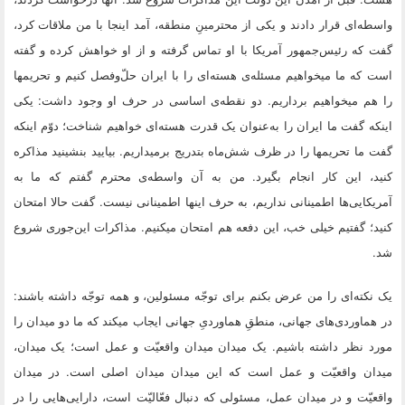
واسطه‌اى قرار دادند و یکى از محترمینِ منطقه، آمد اینجا با من ملاقات کرد،
گفت که رئیس‌جمهور آمریکا با او تماس گرفته و از او خواهش کرده و گفته
است که ما میخواهیم مسئله‌ى هسته‌اى را با ایران حلّ‌وفصل کنیم و تحریمها
را هم میخواهیم برداریم. دو نقطه‌ى اساسى در حرف او وجود داشت: یکى
اینکه گفت ما ایران را به‌عنوان یک قدرت هسته‌اى خواهیم شناخت؛ دوّم اینکه
گفت ما تحریمها را در ظرف شش‌ماه بتدریج برمیداریم. بیایید بنشینید مذاکره
کنید، این کار انجام بگیرد. من به آن واسطه‌ى محترم گفتم که ما به
آمریکایى‌ها اطمینانى نداریم، به حرف اینها اطمینانى نیست. گفت حالا امتحان
کنید؛ گفتیم خیلى خب، این دفعه هم امتحان میکنیم. مذاکرات این‌جورى شروع
شد.
یک نکته‌اى را من عرض بکنم براى توجّه مسئولین، و همه توجّه داشته باشند:
در هماوردى‌هاى جهانى، منطقِ هماوردىِ جهانى ایجاب میکند که ما دو میدان را
مورد نظر داشته باشیم. یک میدان میدان واقعیّت و عمل است؛ یک میدان،
میدان واقعیّت و عمل است که این میدان میدان اصلى است. در میدان
واقعیّت و در میدان عمل، مسئولى که دنبال فعّالیّت است، دارایى‌هایى را در