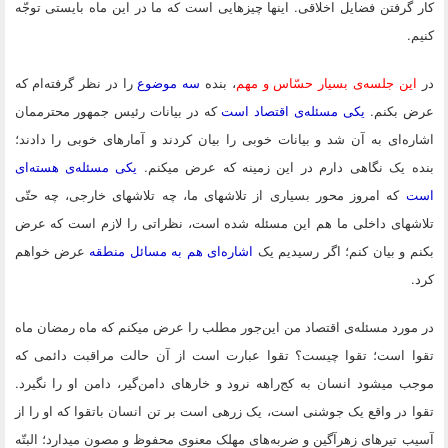
کار گرفتن فضایل اخلاقى. اینها چیزهایى است که ما در این ماه بایستى توجّه
کنیم.
در
این جلسه‌ى بسیار حسّاس و مهم
، بنده
سه موضوع
را در نظر گرفته‌ام که
عرض بکنم.
یکى مسئله‌ى اقتصاد است
که در بیانات رئیس جمهور محترممان
اشاره‌اى به آن شد و بیانات خوبى را بیان کردند و آمارهاى خوبى را دادند؛
بنده یک نگاهى دارم در این زمینه که عرض میکنم.
یکى مسئله‌ى هسته‌اى
است
که امروز محور بسیارى از تلاشهاى ما، چه تلاشهاى خارجى، چه حتّى
تلاشهاى داخلى ما هم این مسئله شده است، نظراتى را لازم است که عرض
بکنم و بیان کنم؛ اگر رسیدیم یک
اشاره‌اى هم به مسائل منطقه
عرض خواهم
کرد.
در مورد مسئله‌ى اقتصاد من این‌جور مطلب را عرض میکنم که ماه رمضان ماه
تقوا است؛ تقوا چیست؟ تقوا عبارت است از آن حالت مراقبت دائمى که
موجب میشود انسان به کج‌راهه نرود و خارهاى دامن‌گیر، دامن او را نگیرد.
تقوا در واقع یک جوشنى است، یک زرهى است بر تن انسان باتقوا که او را از
آسیب تیرهاى زهرآگین و ضربه‌هاى مهلک معنوى محفوظ و مصون میدارد؛ البتّه