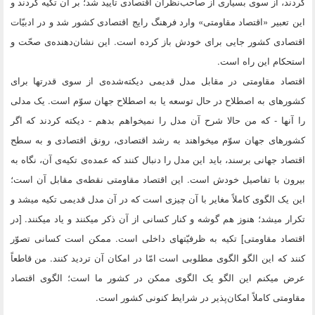
کردند، از سوى بسیارى از صاحب‌نظران اقتصادى تأیید شد؛ بر آن تکیه کردند و
این تعبیر «اقتصاد مقاومتى» وارد فرهنگ رایج اقتصادى کشور شد و در ادبیّات
اقتصادى کشور جایى براى خودش باز کرده است. این نشان‌دهنده‌ى صحّت و
استحکام این راه است.
اقتصاد مقاومتى در مقابل مدل قدیمى دیکته‌شده‌ى از سوى قدرتها براى
کشورهاى به اصطلاح در حال توسعه یا به اصطلاح جهان سوّم است. یک مدلى
را آنها - که من حالا شرح آن مدل را نمیخواهم بدهم - دیکته کردند که اگر
کشورهاى جهان سوّم میخواهند به رشد اقتصادى، رونق اقتصادى و به سطح
اقتصاد جهانى برسند، باید این مدل را دنبال کنند که عمده‌ى تکیه‌ى آن، نگاه به
بیرون با تفاصیل خودش است. این اقتصاد مقاومتى نقطه‌ى مقابل آن است؛
این یک الگوى کاملاً مغایر با آن چیزى است که در آن مدل قدیمى تکیه میشد و
تکرار میشد؛ هنوز هم گوشه و کنار کسانى از آن ذکر میکنند و یاد میکنند. [در
اقتصاد مقاومتى‌] تکیه به ظرفیّتهاى داخلى است. ممکن است کسانى تصوّر
کنند که این الگو الگوى مطلوبى است امّا در امکان آن تردید کنند. من قاطعاً
عرض میکنم این الگو یک الگوى ممکن در کشور ما است؛ الگوى اقتصاد
مقاومتى کاملاً امکان‌پذیر در شرایط کنونى کشور است.