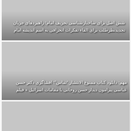
شش اصل برای ساختارشناسی تحريف امام؛ راهبردهای جریان
تجدیدنظرطلب برای القاء تفکرات انحرافی به اسم اندیشه امام
مهم: دانلود کتاب ممنوع الانتشار “تماس”؛ افشاگری دکتر حسن
عباسی پیرامون دیدار حسن روحانی با مقامات اسرائیل + فیلم