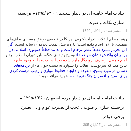
دسته:
دیدگاه های مقام معظم رهبری
بیانات امام خامنه ای در دیدار بسیجیان - ۱۳۹۵/۹/۳+ برجسته
سازی نکات و صوت
منتشر شده در 04 آذر 1395
رهبر معظم انقلاب: "دولت کنونی آمریکا در قضیه‌ی توافق هسته‌ای تخلف‌های
متعددی تا الان انجام داده است؛ تازه‌ترینش تمدید تحریم ۱۰ساله است،
اگر
این تحریم بشود قطعاً نقض برجام است و بدانند قطعاً جمهوری اسلامی در
برابر آن واکنش نشان خواهد داد
/بسیج پدیده‌ی شگفت‌آور دوران انقلاب بود و
امام خمینی از طرف پروردگار ملهم شده بود این پدیده را به وجود بیاورد
.
بدین معنا که سرنوشت انقلاب را بسپارد به دست جوان‌ها/ از
برنامه‌های
دشمن در مورد بسیج، «نفوذ» و «ایجاد خطوط موازی و رقیب درست کردن
برای بسیج و افسران جنگ نرم» است
/ باید مراقب بود."
دسته:
دیدگاه های مقام معظم رهبری
بیانات امام خامنه ای در دیدار مردم اصفهان - ۱۳۹۵/۸/۲۶ +
برجسته سازی و صوت / عجب از بصیرت عوام و بی بصیرتی
برخی خواص!
منتشر شده در 27 آبان 1395