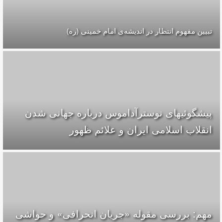
تبیین مفهوم انتظار در اندیشه‌ی امام خمینی (ره)
پیشگوئیهای نوسترآداموس درباره جهانی شدن
انقلاب اسلامی ایران و علائم ظهور
مهم: بررسی مقوله «جریان انحرافی» و حواشی