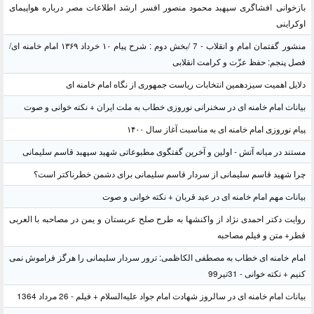
بازخوانی افشاگری سپهبد محمود منصور افسر ارشد اطلاعات مصر درباره هواپیمای
اوکراینی
منشور گفتمان امام و انقلاب - 7 /بخش دوم : شرح پیام ۱۰ خرداد ۱۳۶۹ امام خامنه ای/
فصل پنجم: حفظ عزّت و کرامت انقلابی
دلایل اهمیت سیزدهمین انتخابات ریاست جمهوری از نگاه امام خامنه ای
بیانات امام خامنه ای در سخنرانی نوروزی خطاب به ملت ایران + نکته خوانی و صوت
پیام نوروزی امام خامنه ای به مناسبت آغاز سال ۱۴۰۰
مستند در میانه آتش - اولین و آخرین گفتگوی مطبوعاتی شهید سپهبد قاسم سلیمانی
چرا شهید قاسم سلیمانی از سردار قاسم سلیمانی برای دشمن خطرناکتر است؟
بیانات مهم امام خامنه ای در عید قربان + نکته خوانی و صوت
روایت دکتر احمدی نژاد از واکنشها به طرح صلح عربستان و یمن در مصاحبه با العربی
قطر+ متن و فیلم مصاحبه
امام خامنه ای خطاب به مصطفی الکاظمی: ترور سردار سلیمانی را هرگز فراموش نمی
کنیم + نکته خوانی - 31تیر99
بیانات امام خامنه ای در سالروز شهادت امام جواد علیه‌السلام + فیلم - 26 مرداد 1364