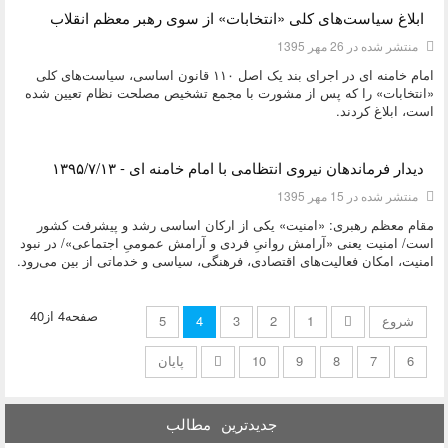
دسته:
دیدگاه های مقام معظم رهبری
ابلاغ سیاست‌های کلی «انتخابات» از سوی رهبر معظم انقلاب
منتشر شده در 26 مهر 1395
امام خامنه ای در اجرای بند یک اصل ۱۱۰ قانون اساسی، سیاست‌های کلی
«انتخابات» را که پس از مشورت با مجمع تشخیص مصلحت نظام تعیین شده
است، ابلاغ کردند.
دیدار فرماندهان نیروی انتظامی با امام خامنه ای - ۱۳۹۵/۷/۱۳
منتشر شده در 15 مهر 1395
مقام معظم رهبری: «امنیت» یکی از ارکان اساسی رشد و پیشرفت کشور
است/ امنیت یعنی «آرامش روانیِ فردی و آرامش عمومیِ اجتماعی»/ در نبود
امنیت، امکان فعالیت‌های اقتصادی، فرهنگی، سیاسی و خدماتی از بین می‌رود.
صفحه4 از40
شروع
1
2
3
4
5
6
7
8
9
10
پایان
جدیدترین
مطالب