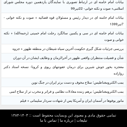
بیانات امام خامنه ای در ارتباط تصویری با نمایندگان یازدهمین دوره مجلس شورای
اسلامی+ صوت و نکته خوانی- 22تیر99
بیانات امام خامنه ای در دیدار رئیس و مسئولان قوه قضائیه + صوت و نکته خوانی -
7تیر1399
بیانات امام خامنه ای در سی و یکمین سالگرد رحلت امام خمینی (رحمه‌الله) + نکته
خوانی و صوت
بررسی جزئیات شکل گیری حکومت آخرین سپاه شیطان در منطقه ظهور + جزوه
شأن و فضیلت منتظران واقعی ظهور در آخرالزمان و وظایف ایشان در آن دوران
معجزه بخور جوش شیرین برای درمان عفونتهای ریوی و کرونا- نسخه استاد دکتر
روازاده
بمب الکترومغناطیس؛ سلاح مخوف و دست برتر ایران در جنگ نوین
بمب الکترومغناطیس؛ برهم زننده معادلات نظامی و فراتر و مخرب تر از سلاح اتمی
مانور یوفوها در آسمان ایران و آمریکا پس از شهادت سردار سلیمانی + فیلم
تمامی حقوق مادی و معنوی این وبسایت محفوظ است :: ۱۴۰۳-۱۳۸۴
تبلیغات
|
درباره ما
|
تماس با ما