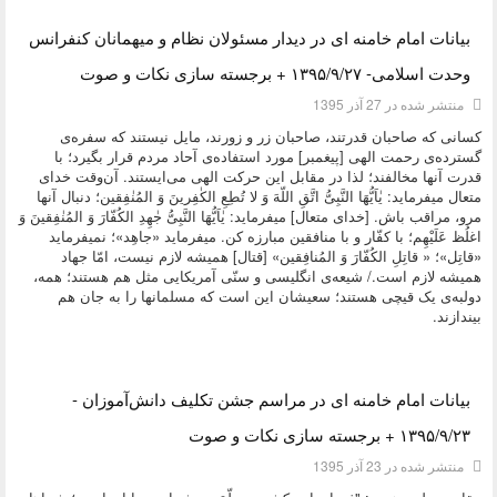
دسته:
دیدگاه های مقام معظم رهبری
بیانات امام خامنه ای در دیدار مسئولان نظام و میهمانان کنفرانس
وحدت اسلامی- ۱۳۹۵/۹/۲۷ + برجسته سازی نکات و صوت
منتشر شده در 27 آذر 1395
کسانی که صاحبان قدرتند، صاحبان زر و زورند، مایل نیستند که سفره‌ی
گسترده‌ی رحمت الهی [پیغمبر] مورد استفاده‌ی آحاد مردم قرار بگیرد؛ با
قدرت آنها مخالفند؛ لذا در مقابل این حرکت الهی می‌ایستند. آن‌وقت خدای
متعال میفرماید: یٰاَیُّهَا النَّبِیُّ اتَّقِ اللّهَ وَ لا تُطِعِ الکٰفِرینَ وَ المُنٰفِقین‌؛ دنبال آنها
مرو، مراقب باش. [خدای متعال] میفرماید: یٰاَیُّهَا النَّبِیُّ جٰهِدِ الکُفّارَ وَ المُنٰفِقینَ وَ
اغلُظ عَلَیْهِم‌؛ با کفّار و با منافقین مبارزه کن. میفرماید «جاهِد»؛ نمیفرماید
«قاتِل»؛ « قاتِلِ الکُفّارَ وَ المُنافِقین» [قتال] همیشه لازم نیست، امّا جهاد
همیشه لازم است./ شیعه‌ی انگلیسی و سنّی آمریکایی مثل هم هستند؛ همه،
دولبه‌ی یک قیچی هستند؛ سعیشان این است که مسلمانها را به جان هم
بیندازند.
دسته:
دیدگاه های مقام معظم رهبری
بیانات امام خامنه ای در مراسم جشن تکلیف دانش‌آموزان -
۱۳۹۵/۹/۲۳ + برجسته سازی نکات و صوت
منتشر شده در 23 آذر 1395