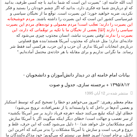
آیت الله خامنه ای: "بصیرت این است که شما بدانید با چه کسی طرفید، بدانید
که او درباره‌ی شما چه فکری دارد، بدانید که اگر چشم خودتان را بستید و فکر
نکردید، ضربه خواهید خورد؛ این بصیرت است. توقّع ما از نخبگان سیاسی و
غیرسیاسی کشور این است که این بصیرت را داشته باشند.
مردم خوشبختانه
این بصیرت را دارند؛ تعجّب است! مردم معمولی و توده‌های مردم این بصیرت
سیاسی را دارند [امّا] بعضی از نخبگان ما با تکیه بر توهّماتی که دارند، این
بصیرت را ندارند.
/وقتی بصیرت نباشد، انسان مجذوب چیزی می‌شود که
جاذبه‌ای ندارد؛ مثل عده‌ای که مجذوب آمریکا هستند/بنده هیچ قضاوتی
درباره‌ی انتخابات آمریکا ندارم. آن حزب و این حزب، هرکسی آمد فقط شر
رساند. ما نگرانی نداریم و برای مقابله با هر حادثه‌ی محتمل آماده‌ایم."
دسته:
دیدگاه های مقام معظم رهبری
بیانات امام خامنه ای در دیدار دانش‌آموزان و دانشجویان -
۱۳۹۵/۸/۱۲ + برجسته سازی، جدول و صوت
منتشر شده در 12 آبان 1395
مقام معظم رهبری: "امروز می‌خواهم دو خطا را تصحیح کنم که توسط استکبار
و بعضی آدم‌ها در داخل که یا وابسته‌اند یا از نفس‌افتاده، ترویج می‌شود/
خطای اول اینکه تبلیغ می‌کنند جمله «هرچه فریاد دارید بر سر آمریکا بکشید»
از سر تعصب و جهالت است/ خطای دیگر اینکه میگویند اگر با آمریکا سازش
کنیم مشکلاتمان حل خواهد شد/ ۱۰ دلیل می‌شود گفت که این حرف، غلط و
دروغ و فریب است و سازش با آمریکا مشکلات را بدتر می‌کند که آخرین این
دلایل، برجام است/ امروز فقط من نیستم که می‌گویم؛ خود مذاکره‌کنندگان ما