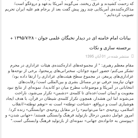
که زحمت کشیدند و عرق ریختند، می‌گویند آمریکا بدعهد و دروغگو است/
مذاکره‌کننده‌ی آمریکایی چند روز پیش گفت بعد از برجام هم علیه ایران تحریم
تصویب کرده‌ایم."
دسته:
دیدگاه های مقام معظم رهبری
بیانات امام خامنه ای در دیدار نخبگان علمی جوان - ۱۳۹۵/۷/۲۸ +
برجسته سازی و نکات
منتشر شده در 01 آبان 1395
مقام معظم رهبری: " از مجموعه‌های اداره‌کننده‌ی هیئات عزاداری در محرم
تشکر می‌کنم/ حضور انبوه جوانان، سخنرانی‌های پرمحتوا، برخی از نوحه‌ها و
عزاداری‌های پرمغز، در مجموع سطح هیئت‌های عزاداری را ارتقا داده بود/
جهان نیازمند حرفی نو در مسائل بشری و بین‌المللی است/ رقابت‌های
انتخاباتی در آمریکا و موضوعات مطرح میان دو کاندیدا، نمونه‌ای از نتایج نبود
معنویت و ایمان است/عده‌ای تا کلمه‌ی «دشمن» تکرار می‌شود، ناراحت
می‌شوند اما این هشدار، همچون تکرار کلمه‌ی‌‌ شیطان در قرآن، با هدف ایجاد
هوشیاری است و درواقع، «شناخت توطئه» است نه «توهم توطئه»/انقلاب
اسلامی، روحیه‌ی «ما می‌توانیم» را در مقابل روحیه‌ی «وابستگی» زنده کرد/
امروز عوامل دشمن درحال بازتولید فرهنگ وابستگی هستند/ «جهانی شدن» و
«پیوستن به خانواده‌ی جهانی» نمونه‌ای از بازتولید فرهنگ وابستگی است."