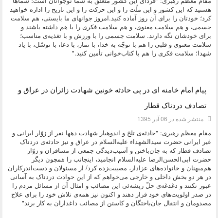
مقام معظم رهبری: "فردای این کشور متعلّق به شما نوجوانان است؛ شماها
هستید که این کشور و این ملّت را و این حرکت را و این تاریخ را اداره خواهید
کرد؛ خودتان را برای آن‌ روز آماده کنید.امروز جوانهای ما بایستی، هم سلامت
جسمی، و هم سلامت معنوی، و هم سلامت فکری را با هم داشته باشند و
برای خودشان نگه دارند. سلامت جسمی را با ورزش و با تغذیه‌ی مناسب؛
سلامت معنوی و قلبی را هم با توجّه به خدا، با نماز، با دعا، با توسّل، با یاد
شهدا؛ سلامت فکری را هم با کتاب‌خوانی تأمین کنید."
دسته:
دیدگاه های مقام معظم رهبری
پیام امام خامنه ای در پی حادثه خونین شهادت زائران در عراق و
تصادف دردناک قطار
منتشر شده در 06 آذر 1395
مقام معظم رهبری: "حادثه‌ی تلخ و اندوهبار شهادت دهها نفر از زوّار ایرانی و
غیر ایرانی حضرت سیدالشهداء علیه‌السلام در عراق و نیز حادثه‌ی دردناک
تصادف قطار که به جان‌باختن و آسیب‌دیدگی جمعی از مسافران و زوّار
حضرت ابی‌الحسن‌الرضا علیه‌السلام انجامید، اینجانب را همچون دیگر
هم‌میهنان و خانواده‌های عزادار، مصیبت‌زده کرد/ از مسئولان و دست‌اندرکاران
در هر دو بخش داخلی و خارجی می‌خواهم که از این حوادث دردناک به آسانی
عبور نکنند و دغدغه‌ی حلّ ریشه‌ئی این مصائب و امثال آن از مسائل مردم را
در صدر اولویت‌های خود قرار دهند و اکنون نیز همه‌ی تلاش خود را برای علاج
مصدومان و انتقال جان‌باختگان و کاستن از مصائب داغداران به کار برند"