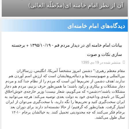
آن از نظر امام خامنه ای(مدّظلّه العالی)
دیدگاه‌های امام خامنه‌ای
دسته:
دیدگاه های مقام معظم رهبری
بیانات امام خامنه ای در دیدار مردم قم - ۱۳۹۵/۱۰/۱۹ + برجسته
سازی نکات و صوت
منتشر شده در 19 دی 1395
مقام معظم رهبری:" دشمن امروز مشخصاً آمریکا،‌ انگلیس، زرسالاران
بین‌المللی و صهیونیست‌ها و دنباله‌روهایشان است که ارزش اسم آوردن هم
ندارند./هدف دشمن از تحریم‌ها این است که مردم را از نظام جدا کند و مردم
دچار مشکلات و بیکاری و رکود باشند؛ ما همین‌طور حرف بزنیم، مردم هم دچار
مشکلات باشند/«دشمن» که می‌گوییم، شعار نیست/ وزیر خارجه‌ی خوش‌اخلاق
آمریکا در نامه‌ی وداعیه‌ی خود به دولت بعدی توصیه می‌کند: هرچه می‌توانید به
ایران سخت‌گیری کنید و تحریم‌ها را نگه دارید، با سخت‌گیری می‌توان از ایران
امتیاز گرفت. همان‌طور که گرفتیم/ از حالا نشسته‌اند دارند برای دوران بعد
برجام فکر می‌کنند که چه محدودیتی تحمیل کنند. به خیالشان برجام ۱۰-۱۲
سال طول می‌کشد.