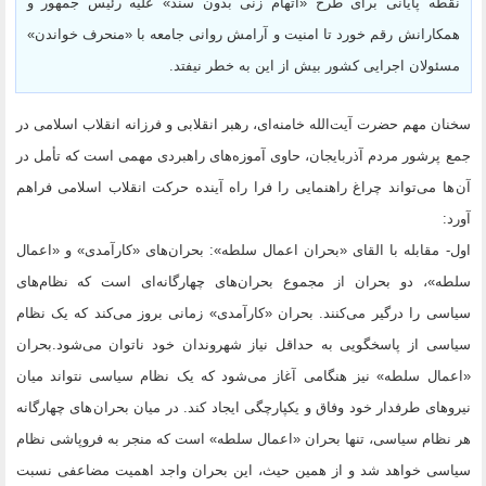
نقطه پایانی برای طرح «اتهام زنی بدون سند» علیه رئیس جمهور و
همکارانش رقم خورد تا امنیت و آرامش روانی جامعه با «منحرف خواندن»
مسئولان اجرایی کشور بیش از این به خطر نیفتد.
سخنان مهم حضرت آیت‌الله خامنه‌ای، رهبر انقلابی و فرزانه انقلاب اسلامی در
جمع پرشور مردم آذربایجان، حاوی آموزه‌های راهبردی مهمی است که تأمل در
آن ها می‌تواند چراغ راهنمایی را فرا راه آینده حرکت انقلاب اسلامی فراهم
آورد:
اول- مقابله با القای «بحران اعمال سلطه»: بحران‌های «کارآمدی» و «اعمال
سلطه»، دو بحران از مجموع بحران‌های چهارگانه‌ای است که نظام‌های
سیاسی را درگیر می‌کنند. بحران «کارآمدی» زمانی بروز می‌کند که یک نظام
سیاسی از پاسخگویی به حداقل نیاز شهروندان خود ناتوان می‌شود.بحران
«اعمال سلطه» نیز هنگامی آغاز می‌شود که یک نظام سیاسی نتواند میان
نیروهای طرفدار خود وفاق و یکپارچگی ایجاد کند. در میان بحران های چهارگانه
هر نظام سیاسی، تنها بحران «اعمال سلطه» است که منجر به فروپاشی نظام
سیاسی خواهد شد و از همین حیث، این بحران واجد اهمیت مضاعفی نسبت