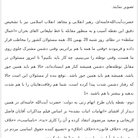
تصویر نمایند.
حضرت‌آیت‌الله‌خامنه‌ای، رهبر انقلابی و مجاهد انقلاب اسلامی نیز با تشخیص
دقیق این نقطه آسیب و به منظور مقابله با خط تبلیغاتی القای بحران «اعمال
سلطه» در نظام، روز شنبه 28 بهمن 91، همه مسئولان کشور را مخاطب قرار
داده و فرمودند «وقتی ما همه با هم برادریم، وقتی دشمن مشترک جلوی روی
ما هست، وقتی توطئه را می‌بینیم، چه کار باید بکنیم؟ تا امروز مسئولان در
مقابل توطئه‌های دشمن همیشه کنار هم ایستاده‌اند، حالا هم باید همین جور
باشد، همیشه هم باید همین جور باشد...توقع بنده از مسئولان این است حالا
که رفتار دشمن شدت پیدا کرده است، شما هم رفاقت‌هایتان را با هم شدت
بدهید و بیشتر با هم باشید. »1
دوم- نقطه پایان طرح اتهام زنی به دولت: حضرت آیت‌الله خامنه‌ای در همین
دیدار از افشای «اتهامات اثبات نشده» بر اساس فیلم مذاکرات آقایان فاضل
لاریجانی و سعید مرتضوی انتقاد کرده و آن را کاری «بد»، «نامناسب»، «خلاف
شرع»، «خلاف قانون»،«خلاف اخلاق» و «تضییع کننده حقوق اساسی مردم در
برخورداری از آرامش و امنیت روانی» 2 قلمداد کردند.