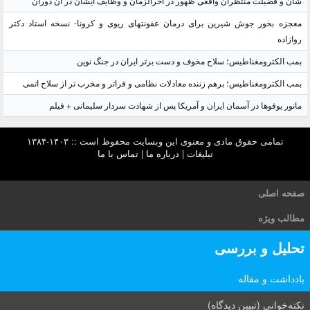
شأن و فضیلت منتظران واقعی ظهور در آخرالزمان و وظایف ایشان در آن دوران
معجزه بخور جوش شیرین برای درمان عفونتهای ریوی و کرونا- نسخه استاد دکتر
روازاده
بمب الکترومغناطیس؛ سلاح مخوف و دست برتر ایران در جنگ نوین
بمب الکترومغناطیس؛ برهم زننده معادلات نظامی و فراتر و مخرب تر از سلاح اتمی
مانور یوفوها در آسمان ایران و آمریکا پس از شهادت سردار سلیمانی + فیلم
تمامی حقوق مادی و معنوی این وبسایت محفوظ است :: ۱۴۰۳-۱۳۸۴
تبلیغات
|
درباره ما
|
تماس با ما
صفحه اصلی
مطالب ویژه
تحلیل و بررسی
یادداشت و مقاله
نکته‌خوانی (تبیین دیدگاه)