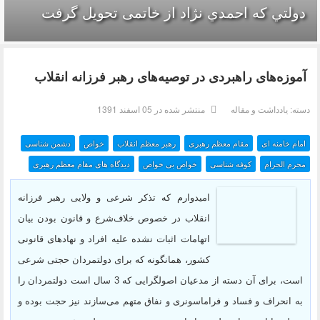
دولتي كه احمدي نژاد از خاتمی تحويل گرفت
آموزه‌های راهبردی در توصیه‌های رهبر فرزانه انقلاب
دسته:
یادداشت و مقاله
منتشر شده در 05 اسفند 1391
امام خامنه ای
مقام معظم رهبری
رهبر معظم انقلاب
خواص
دشمن شناسی
محرم الحرام
کوفه شناسی
خواص بی خواص
دیدگاه های مقام معظم رهبری
امیدوارم که تذکر شرعی و ولایی رهبر فرزانه
انقلاب در خصوص خلاف‌شرع و قانون بودن بیان
اتهامات اثبات نشده علیه افراد و نهادهای قانونی
کشور، همانگونه که برای دولتمردان حجتی شرعی
است، برای آن دسته از مدعیان اصولگرایی که 3 سال است دولتمردان را
به انحراف و فساد و فراماسونری و نفاق متهم می‌سازند نیز حجت بوده و