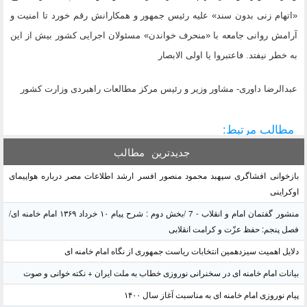
«اتهام زنی بدون سند» علیه رئیس جمهور و همکارانش رقم خورد تا امنیت و
آرامش روانی جامعه با «منحرف خواندن» مسئولان اجرایی کشور بیش از این
به خطر نیفتد. فاعتبروا یا اولی الابصار
عبدالرضا داوری-
مشاور وزیر و رئیس مرکز مطالعات راهبردی وزارت کشور
مطالب مرتبط:
جدیدترین
مطالب
بازخوانی افشاگری سپهبد محمود منصور افسر ارشد اطلاعات مصر درباره هواپیمای
اوکراینی
منشور گفتمان امام و انقلاب - 7 /بخش دوم : شرح پیام ۱۰ خرداد ۱۳۶۹ امام خامنه ای/
فصل پنجم: حفظ عزّت و کرامت انقلابی
دلایل اهمیت سیزدهمین انتخابات ریاست جمهوری از نگاه امام خامنه ای
بیانات امام خامنه ای در سخنرانی نوروزی خطاب به ملت ایران + نکته خوانی و صوت
پیام نوروزی امام خامنه ای به مناسبت آغاز سال ۱۴۰۰