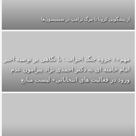
از پیشگویی کرونا تا مرگ ترامپ در سیمپسون‌ها
مهم=> جزوه جنگ احزاب : با نگاهی بر توصیه اخیر
امام خامنه ای به دکتر احمدی نژاد پیرامون عدم
ورود در فعالیت های انتخاباتی+ لیست منابع