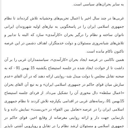
به سایر بحران‌های سیاسی است.
غربی‌ها در چند سال اخیر با اعمال تحریم‌های وحشیانه تلاش کرده‌اند تا نظام
جمهوری اسلامی ایران را در پاسخگویی به نیازهای اولیه شهروندان ایرانی
ناتوان ساخته و نظام را درگیر بحران «کارآمدی» سازد که البته با تدابیر و
تلاش‌های شبانه‌روزی مسئولان و دولت خدمتگزار، اهداف دشمن در این عرصه
تاکنون ناکام مانده است.
همین ناکامی در عرصه ایجاد بحران «کارآمدی»، سیاستمداران غربی را بر آن
داشت تا از حوادث ایجاد شده در جلسه استیضاح یکشنبه 15 بهمن 91 - که به
صحنه تقابل مجلس با دولت مبدل شد- روایتی ارائه دهند که در آن القای «عدم
سازش میان قوای حاکم در جمهوری اسلامی ایران» و به تبع آن القای بحران
«اعمال سلطه» دال محوری آن را تشکیل می‌داد. از فردای جلسه استیضاح
15بهمن 91، رسانه‌های غربی در اقدامی یکپارچه تلاش کردند تا نظام جمهوری
اسلامی ایران را در عرصه «تعامل بین القوا» در «بن‌بست» نمایش داده و با
بازنمایی جهت دار و ارائه روایتی مغرضانه از وقایع اخیر، قوای حاکم در
جمهوری اسلامی و مسئولان ارشد نظام را در تقابل و رویارویی آشتی ناپذیر