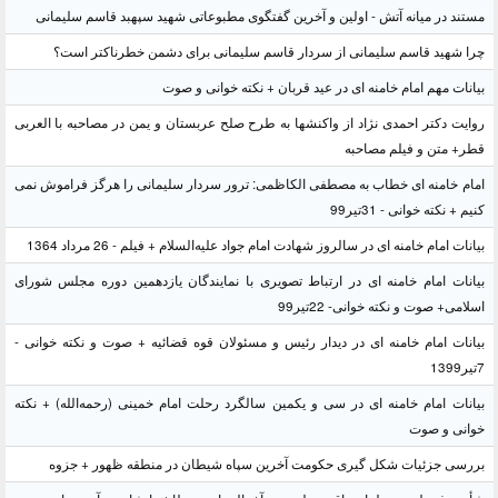
مستند در میانه آتش - اولین و آخرین گفتگوی مطبوعاتی شهید سپهبد قاسم سلیمانی
چرا شهید قاسم سلیمانی از سردار قاسم سلیمانی برای دشمن خطرناکتر است؟
بیانات مهم امام خامنه ای در عید قربان + نکته خوانی و صوت
روایت دکتر احمدی نژاد از واکنشها به طرح صلح عربستان و یمن در مصاحبه با العربی
قطر+ متن و فیلم مصاحبه
امام خامنه ای خطاب به مصطفی الکاظمی: ترور سردار سلیمانی را هرگز فراموش نمی
کنیم + نکته خوانی - 31تیر99
بیانات امام خامنه ای در سالروز شهادت امام جواد علیه‌السلام + فیلم - 26 مرداد 1364
بیانات امام خامنه ای در ارتباط تصویری با نمایندگان یازدهمین دوره مجلس شورای
اسلامی+ صوت و نکته خوانی- 22تیر99
بیانات امام خامنه ای در دیدار رئیس و مسئولان قوه قضائیه + صوت و نکته خوانی -
7تیر1399
بیانات امام خامنه ای در سی و یکمین سالگرد رحلت امام خمینی (رحمه‌الله) + نکته
خوانی و صوت
بررسی جزئیات شکل گیری حکومت آخرین سپاه شیطان در منطقه ظهور + جزوه