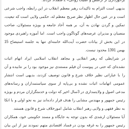
بدیهی است التزام به تاکیدات رهبر معظم انقلاب در این رابطه، واجب شرعی
است و در عین حال اظهار نظر صریح معظم له، حکمی ولایی است که تبعیت،
تمکین و گردن نهادن به آن، بر همه آحاد جامعه و بویژه مسئولان، صاحب
منصبان و مدیران عرصه‌های گوناگون واجب است. اما آموزه راهبردی موجود
در این بخش از بیانات حضرت آیت‌الله خامنه‌ای تنها به جلسه استیضاح 15
بهمن 1391 محدود نیست.
در شرایطی که رهبر انقلابی و مجاهد انقلاب اسلامی ایراد اتهام اثبات
نشده‌ای که حتی در پیوست آن فیلم مستندی نیز موجود بود را بر نتابیده و آن
را با عباراتی نظیر خلاف شرع و قانون توصیف کردند، بدیهی است انتشار
عمومی اتهامات اثبات نشده و بی‌پایه از سوی سیاستمداران و رسانه‌های
مدعی اصول و ولایتمداری در 3سال اخیر که دولت و خدمتگزاران مردم و بویژه
رئیس جمهور و مهندس مشایی را هدف قرار داده‌اند نیز به نحو اولی و با اتکا
به نظر فقهی و ولایی رهبر انقلاب شامل امورخلاف شرع و قانون هستند.
آیا مسئولان ارشدی که بدون توجه به جایگاه و مسند حکومتی خود، همکاران
رئیس جمهور را به غرقه بودن در فساد اقتصادی متهم نمودند نیز از این بیان